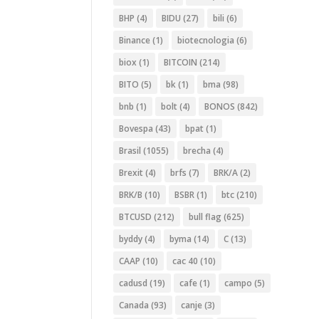
BHP
(4)
BIDU
(27)
bili
(6)
Binance
(1)
biotecnologia
(6)
biox
(1)
BITCOIN
(214)
BITO
(5)
bk
(1)
bma
(98)
bnb
(1)
bolt
(4)
BONOS
(842)
Bovespa
(43)
bpat
(1)
Brasil
(1055)
brecha
(4)
Brexit
(4)
brfs
(7)
BRK/A
(2)
BRK/B
(10)
BSBR
(1)
btc
(210)
BTCUSD
(212)
bull flag
(625)
byddy
(4)
byma
(14)
C
(13)
CAAP
(10)
cac 40
(10)
cadusd
(19)
cafe
(1)
campo
(5)
Canada
(93)
canje
(3)