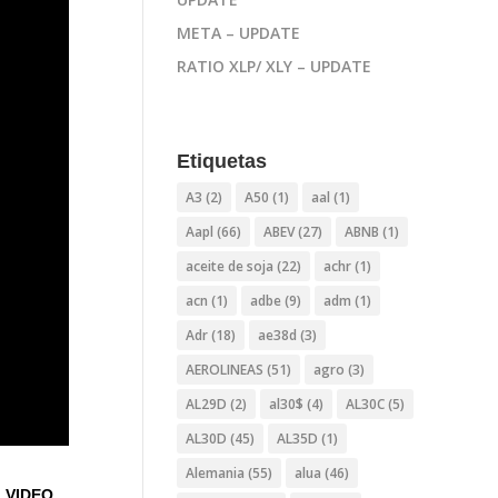
META – UPDATE
RATIO XLP/ XLY – UPDATE
Etiquetas
A3
(2)
A50
(1)
aal
(1)
Aapl
(66)
ABEV
(27)
ABNB
(1)
aceite de soja
(22)
achr
(1)
acn
(1)
adbe
(9)
adm
(1)
Adr
(18)
ae38d
(3)
AEROLINEAS
(51)
agro
(3)
AL29D
(2)
al30$
(4)
AL30C
(5)
AL30D
(45)
AL35D
(1)
Alemania
(55)
alua
(46)
VIDEO