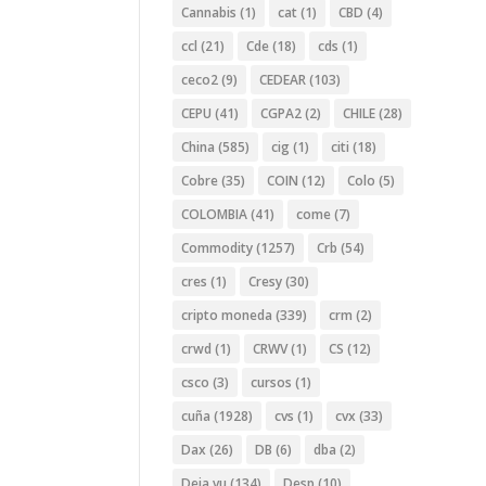
Cannabis
(1)
cat
(1)
CBD
(4)
ccl
(21)
Cde
(18)
cds
(1)
ceco2
(9)
CEDEAR
(103)
CEPU
(41)
CGPA2
(2)
CHILE
(28)
China
(585)
cig
(1)
citi
(18)
Cobre
(35)
COIN
(12)
Colo
(5)
COLOMBIA
(41)
come
(7)
Commodity
(1257)
Crb
(54)
cres
(1)
Cresy
(30)
cripto moneda
(339)
crm
(2)
crwd
(1)
CRWV
(1)
CS
(12)
csco
(3)
cursos
(1)
cuña
(1928)
cvs
(1)
cvx
(33)
Dax
(26)
DB
(6)
dba
(2)
Deja vu
(134)
Desp
(10)