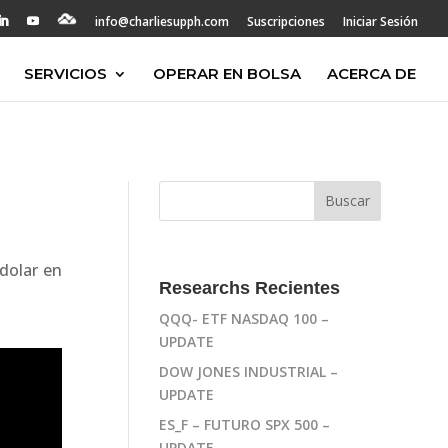
info@charliesupph.com
Suscripciones
Iniciar Sesión
SERVICIOS
OPERAR EN BOLSA
ACERCA DE
dolar en
Researchs Recientes
QQQ- ETF NASDAQ 100 –
UPDATE
DOW JONES INDUSTRIAL –
UPDATE
ES_F – FUTURO SPX 500 –
UPDATE