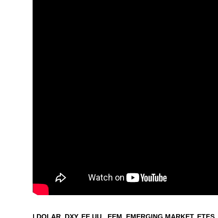
|
DOLAR
DXY
EE.UU.
EEM
EMERGING MARKET
ETFS