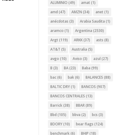
ALUMINIO
(49)
amat
(1)
amd
(47)
AMZN
(34)
anet
(1)
anécdotas
(3)
Arabia Saudita
(1)
aramco
(1)
Argentina
(2530)
Argt
(119)
ARKK
(37)
asts
(8)
AT&T
(5)
Australia
(5)
avgo
(10)
Aviso
(3)
azul
(27)
B
(3)
BA
(23)
Baba
(99)
bac
(6)
bak
(6)
BALANCES
(88)
BALTIC DRY
(1)
BANCOS
(907)
BANCOS CENTRALES
(13)
Barrick
(38)
BBAR
(89)
Bbd
(105)
bbva
(2)
bcs
(3)
BDORY
(10)
bear flags
(124)
benchmark
(6)
BHIP
(18)