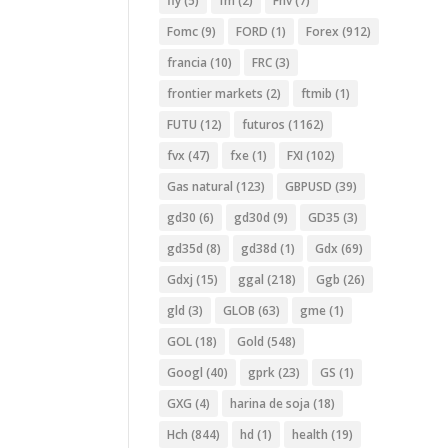
fly
(5)
fm
(2)
Fnv
(7)
Fomc
(9)
FORD
(1)
Forex
(912)
francia
(10)
FRC
(3)
frontier markets
(2)
ftmib
(1)
FUTU
(12)
futuros
(1162)
fvx
(47)
fxe
(1)
FXI
(102)
Gas natural
(123)
GBPUSD
(39)
gd30
(6)
gd30d
(9)
GD35
(3)
gd35d
(8)
gd38d
(1)
Gdx
(69)
Gdxj
(15)
ggal
(218)
Ggb
(26)
gld
(3)
GLOB
(63)
gme
(1)
GOL
(18)
Gold
(548)
Googl
(40)
gprk
(23)
GS
(1)
GXG
(4)
harina de soja
(18)
Hch
(844)
hd
(1)
health
(19)