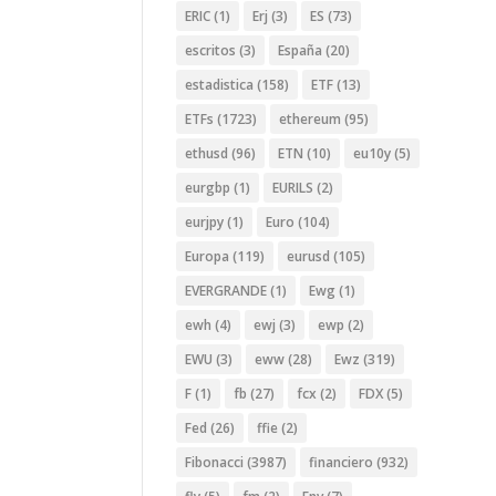
ERIC
(1)
Erj
(3)
ES
(73)
escritos
(3)
España
(20)
estadistica
(158)
ETF
(13)
ETFs
(1723)
ethereum
(95)
ethusd
(96)
ETN
(10)
eu10y
(5)
eurgbp
(1)
EURILS
(2)
eurjpy
(1)
Euro
(104)
Europa
(119)
eurusd
(105)
EVERGRANDE
(1)
Ewg
(1)
ewh
(4)
ewj
(3)
ewp
(2)
EWU
(3)
eww
(28)
Ewz
(319)
F
(1)
fb
(27)
fcx
(2)
FDX
(5)
Fed
(26)
ffie
(2)
Fibonacci
(3987)
financiero
(932)