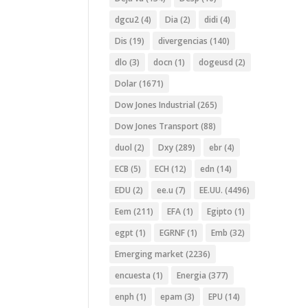
dgcu2
(4)
Dia
(2)
didi
(4)
Dis
(19)
divergencias
(140)
dlo
(3)
docn
(1)
dogeusd
(2)
Dolar
(1671)
Dow Jones Industrial
(265)
Dow Jones Transport
(88)
duol
(2)
Dxy
(289)
ebr
(4)
ECB
(5)
ECH
(12)
edn
(14)
EDU
(2)
ee.u
(7)
EE.UU.
(4496)
Eem
(211)
EFA
(1)
Egipto
(1)
egpt
(1)
EGRNF
(1)
Emb
(32)
Emerging market
(2236)
encuesta
(1)
Energia
(377)
enph
(1)
epam
(3)
EPU
(14)