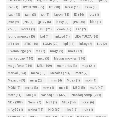
iren
(1)
IRON ORE
(55)
IRS
(38)
Israel
(10)
Italia
(3)
Itub
(48)
iwm
(3)
iyt
(1)
Japon
(92)
JD
(44)
Jets
(1)
JMIA
(9)
JNK
(1)
jp10y
(6)
jp40y
(3)
JPM
(50)
klac
(1)
ko
(6)
korea
(1)
KRE
(21)
kweb
(16)
Lac
(2)
latinoamerica
(15)
lcid
(1)
linkusd
(1)
LIRA TURCA
(26)
LIT
(10)
LITIO
(10)
LOMA
(22)
lqd
(11)
lukoy
(2)
Luv
(2)
luxemburgo
(2)
MA
(2)
mags
(9)
maiz
(37)
market cap
(110)
mcd
(5)
Medias moviles
(996)
megafono
(219)
MELI
(109)
memorias
(3)
mep
(21)
Merval
(594)
meta
(30)
Metales
(784)
metr
(2)
Mexico
(69)
mirg
(23)
mmm
(4)
Moex
(1)
moh
(1)
MORI
(2)
mrna
(3)
mrvl
(1)
ms
(1)
MSCI
(5)
msft
(42)
mstr
(14)
MU
(3)
Nasdaq 100
(422)
Nasdaq comp.
(201)
NDX
(388)
Nem
(24)
NET
(1)
NFLX
(14)
nickel
(6)
nifty50
(1)
nikkei
(11)
NIO
(60)
nke
(16)
nok
(1)
noruega
(5)
nq
(79)
nrgv
(4)
nu
(33)
nvda
(48)
nvo
(4)