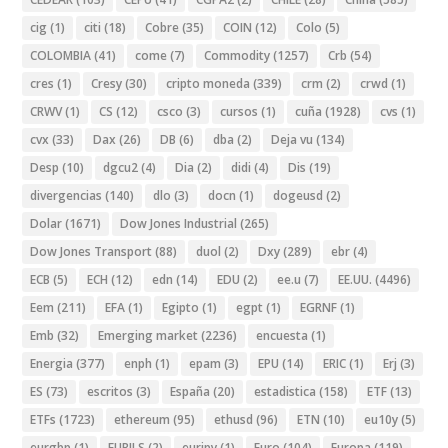
cig
(1)
citi
(18)
Cobre
(35)
COIN
(12)
Colo
(5)
COLOMBIA
(41)
come
(7)
Commodity
(1257)
Crb
(54)
cres
(1)
Cresy
(30)
cripto moneda
(339)
crm
(2)
crwd
(1)
CRWV
(1)
CS
(12)
csco
(3)
cursos
(1)
cuña
(1928)
cvs
(1)
cvx
(33)
Dax
(26)
DB
(6)
dba
(2)
Deja vu
(134)
Desp
(10)
dgcu2
(4)
Dia
(2)
didi
(4)
Dis
(19)
divergencias
(140)
dlo
(3)
docn
(1)
dogeusd
(2)
Dolar
(1671)
Dow Jones Industrial
(265)
Dow Jones Transport
(88)
duol
(2)
Dxy
(289)
ebr
(4)
ECB
(5)
ECH
(12)
edn
(14)
EDU
(2)
ee.u
(7)
EE.UU.
(4496)
Eem
(211)
EFA
(1)
Egipto
(1)
egpt
(1)
EGRNF
(1)
Emb
(32)
Emerging market
(2236)
encuesta
(1)
Energia
(377)
enph
(1)
epam
(3)
EPU
(14)
ERIC
(1)
Erj
(3)
ES
(73)
escritos
(3)
España
(20)
estadistica
(158)
ETF
(13)
ETFs
(1723)
ethereum
(95)
ethusd
(96)
ETN
(10)
eu10y
(5)
eurgbp
(1)
EURILS
(2)
eurjpy
(1)
Euro
(104)
Europa
(119)