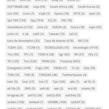
SOFTWARE
(48)
soja
(99)
South Africa
(28)
South Korea
(2)
sox
(55)
soxx
(1)
soyb
(1)
Space
(18)
SPCX
(2)
spot
(2)
Spx 500
(733)
Spy
(104)
SQ
(5)
SSE
(18)
Standalone
(2120)
stne
(2)
SUECIA
(2)
Suiza
(18)
supv
(93)
sx5e
(1)
t
(4)
ta35
(1)
Taiwan
(13)
tal
(1)
tasa de desempleo
(23)
Tasa de interes
(676)
tbf
(15)
TCEHY
(25)
TCOM
(1)
TECNOLOGIA
(19)
tecnología
(1919)
Teo
(50)
TFC
(1)
TGNO4
(28)
tgs
(63)
tlh
(37)
tlry
(1)
Tlt
(120)
Tnx
(226)
TRAN
(22)
Treasury
(695)
triangulos
(1478)
trigo
(39)
TRIVIA
(1)
TS
(3)
tsla
(70)
TSM
(13)
TUR
(4)
TURQUIA
(48)
TwitterSpaces
(4)
twtr
(5)
txar
(27)
txn
(7)
Tyx
(106)
ubs
(1)
uk10
(1)
uk10y
(3)
UNG
(5)
unh
(6)
ups
(2)
ura
(6)
uranio
(9)
Uruguay
(4)
us01y
(26)
us02y
(83)
us03my
(3)
usdars
(158)
usdaud
(1)
USDBRL
(100)
usdchf
(5)
usdclp
(18)
usdcnh
(33)
usdcop
(8)
USDILS
(9)
USDJPY
(65)