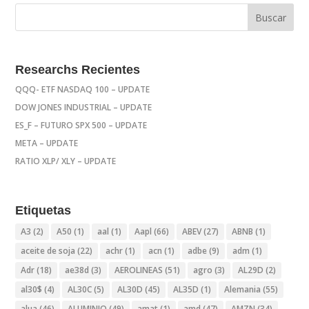
Researchs Recientes
QQQ- ETF NASDAQ 100 – UPDATE
DOW JONES INDUSTRIAL – UPDATE
ES_F – FUTURO SPX 500 – UPDATE
META – UPDATE
RATIO XLP/ XLY – UPDATE
Etiquetas
A3
(2)
A50
(1)
aal
(1)
Aapl
(66)
ABEV
(27)
ABNB
(1)
aceite de soja
(22)
achr
(1)
acn
(1)
adbe
(9)
adm
(1)
Adr
(18)
ae38d
(3)
AEROLINEAS
(51)
agro
(3)
AL29D
(2)
al30$
(4)
AL30C
(5)
AL30D
(45)
AL35D
(1)
Alemania
(55)
alua
(46)
ALUMINIO
(49)
amat
(1)
amd
(47)
AMZN
(34)