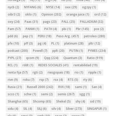
nycb
(2)
NYFANG
(6)
NYSE
(14)
oex
(29)
ogzpy
(1)
oibr3
(2)
oklo
(1)
Opinion
(202)
orange juice
(1)
orcl
(12)
oxy
(24)
Paas
(31)
pags
(23)
PALL
(25)
PALLADIUM
(32)
Pam
(57)
PANW
(1)
PATH
(4)
pbi
(1)
Pbr
(145)
pce
(2)
pdd
(6)
pep
(1)
PERU
(18)
Peso Arg.
(457)
petroleo
(280)
pfe
(10)
pff
(3)
pg
(4)
PL
(1)
platinum
(28)
pltr
(12)
podcast
(200)
Powell
(7)
pplt
(20)
PUTIN
(1)
PYMES
(234)
PYPL
(27)
qcom
(9)
Qqq
(224)
Quantum
(3)
Ratio
(919)
RCL
(1)
rddt
(1)
REDES SOCIALES
(41)
rentabilidad
(19)
renta fija
(57)
rgti
(2)
riesgopais
(18)
rio
(1)
ripple
(1)
rivn
(9)
roku
(7)
rsp
(7)
rsx
(4)
RTS
(5)
rty
(6)
Rusia
(21)
Russell 2000
(242)
RVX
(18)
sami
(1)
San
(4)
scco
(1)
schw
(1)
semi
(2)
semis
(267)
sgg
(1)
Shanghai
(65)
Shcomp
(65)
Shekel
(5)
shy
(4)
sid
(19)
sidu
(4)
SIL
(4)
SILJ
(6)
silv
(4)
Silver
(273)
SINGAPUR
(1)
slv
(6)
smci
(3)
smh
(10)
snap
(2)
snow
(7)