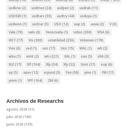
usdkrw
(2)
usdmxn
(24)
usdpen
(2)
usdrub
(11)
USDSEK
(1)
usdtars
(55)
usdtry
(44)
usduyu
(1)
usdwon
(1)
usdzar
(5)
USO
(12)
uup
(2)
uuuu
(2)
V
(3)
Vale
(70)
valo
(6)
Venezuela
(1)
video
(200)
VISA
(6)
VIST
(77)
Vix
(200)
volatilidad
(236)
Volumen
(170)
Vvix
(6)
vxd
(1)
vxn
(17)
Vxx
(15)
WAL
(1)
wb
(2)
wba
(1)
wmt
(2)
wti
(221)
XAL
(1)
xau
(5)
xhb
(3)
XLE
(17)
Xlf
(104)
Xlp
(34)
Xly
(32)
Xom
(27)
xop
(6)
xp
(5)
xpev
(12)
xrpusd
(3)
Yen
(58)
yinn
(1)
YM
(17)
ymm
(1)
YPF
(164)
ZM
(6)
Archivos de Researchs
agosto 2026
(31)
julio 2026
(140)
junio 2026
(139)