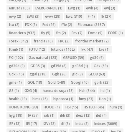
eurusd
(105)
EVERGRANDE
(1)
Ewg
(1)
ewh
(4)
ewj
(3)
ewp
(2)
EWU
(3)
eww
(28)
Ewz
(319)
F
(1)
fb
(27)
fcx
(2)
FDX
(5)
Fed
(26)
ffie
(2)
Fibonacci
(3987)
financiero
(932)
fly
(5)
fm
(2)
Fnv
(7)
Fomc
(9)
FORD
(1)
Forex
(912)
francia
(10)
FRC
(3)
frontier markets
(2)
ftmib
(1)
FUTU
(12)
futuros
(1162)
fvx
(47)
fxe
(1)
FXI
(102)
Gas natural
(123)
GBPUSD
(39)
gd30
(6)
gd30d
(9)
GD35
(3)
gd35d
(8)
gd38d
(1)
Gdx
(69)
Gdxj
(15)
ggal
(218)
Ggb
(26)
gld
(3)
GLOB
(63)
gme
(1)
GOL
(18)
Gold
(548)
Googl
(40)
gprk
(23)
GS
(1)
GXG
(4)
harina de soja
(18)
Hch
(844)
hd
(1)
health
(19)
hims
(16)
hipoteca
(1)
hmy
(23)
Hon
(1)
HONG KONG
(83)
HOOD
(1)
HSI
(15)
HSTECH
(46)
hum
(1)
hyg
(18)
IA
(57)
iab
(1)
ibb
(3)
ibex
(12)
ibit
(4)
IEF
(13)
IEI
(17)
IGV
(13)
ilf
(3)
India
(5)
Indices
(3609)
INFLACION
(113)
Inglaterra
(60)
intc
(60)
IONQ
(1)
ipc
(2)