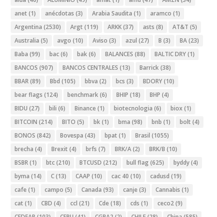
anet
(1)
anécdotas
(3)
Arabia Saudita
(1)
aramco
(1)
Argentina
(2530)
Argt
(119)
ARKK
(37)
asts
(8)
AT&T
(5)
Australia
(5)
avgo
(10)
Aviso
(3)
azul
(27)
B
(3)
BA
(23)
Baba
(99)
bac
(6)
bak
(6)
BALANCES
(88)
BALTIC DRY
(1)
BANCOS
(907)
BANCOS CENTRALES
(13)
Barrick
(38)
BBAR
(89)
Bbd
(105)
bbva
(2)
bcs
(3)
BDORY
(10)
bear flags
(124)
benchmark
(6)
BHIP
(18)
BHP
(4)
BIDU
(27)
bili
(6)
Binance
(1)
biotecnologia
(6)
biox
(1)
BITCOIN
(214)
BITO
(5)
bk
(1)
bma
(98)
bnb
(1)
bolt
(4)
BONOS
(842)
Bovespa
(43)
bpat
(1)
Brasil
(1055)
brecha
(4)
Brexit
(4)
brfs
(7)
BRK/A
(2)
BRK/B
(10)
BSBR
(1)
btc
(210)
BTCUSD
(212)
bull flag
(625)
byddy
(4)
byma
(14)
C
(13)
CAAP
(10)
cac 40
(10)
cadusd
(19)
cafe
(1)
campo
(5)
Canada
(93)
canje
(3)
Cannabis
(1)
cat
(1)
CBD
(4)
ccl
(21)
Cde
(18)
cds
(1)
ceco2
(9)
CEDEAR
(103)
CEPU
(41)
CGPA2
(2)
CHILE
(28)
China
(585)