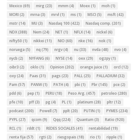
Mexico
(69)
mirg
(23)
mmm
(4)
Moex
(1)
moh
(1)
MORI
(2)
mrna
(3)
mrvl
(1)
ms
(1)
MSCI
(5)
msft
(42)
mstr
(14)
MU
(3)
Nasdaq 100
(422)
Nasdaq comp.
(201)
NDX
(388)
Nem
(24)
NET
(1)
NFLX
(14)
nickel
(6)
nifty50
(1)
nikkei
(11)
NIO
(60)
nke
(16)
nok
(1)
noruega
(5)
nq
(79)
nrgv
(4)
nu
(33)
nvda
(48)
nvo
(4)
nycb
(2)
NYFANG
(6)
NYSE
(14)
oex
(29)
ogzpy
(1)
oibr3
(2)
oklo
(1)
Opinion
(202)
orange juice
(1)
orcl
(12)
oxy
(24)
Paas
(31)
pags
(23)
PALL
(25)
PALLADIUM
(32)
Pam
(57)
PANW
(1)
PATH
(4)
pbi
(1)
Pbr
(145)
pce
(2)
pdd
(6)
pep
(1)
PERU
(18)
Peso Arg.
(457)
petroleo
(280)
pfe
(10)
pff
(3)
pg
(4)
PL
(1)
platinum
(28)
pltr
(12)
podcast
(200)
Powell
(7)
pplt
(20)
PUTIN
(1)
PYMES
(234)
PYPL
(27)
qcom
(9)
Qqq
(224)
Quantum
(3)
Ratio
(920)
RCL
(1)
rddt
(1)
REDES SOCIALES
(41)
rentabilidad
(19)
renta fija
(57)
rgti
(2)
riesgopais
(18)
rio
(1)
ripple
(1)