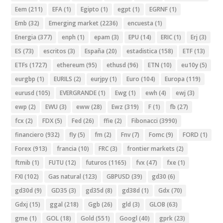
Eem
(211)
EFA
(1)
Egipto
(1)
egpt
(1)
EGRNF
(1)
Emb
(32)
Emerging market
(2236)
encuesta
(1)
Energia
(377)
enph
(1)
epam
(3)
EPU
(14)
ERIC
(1)
Erj
(3)
ES
(73)
escritos
(3)
España
(20)
estadistica
(158)
ETF
(13)
ETFs
(1727)
ethereum
(95)
ethusd
(96)
ETN
(10)
eu10y
(5)
eurgbp
(1)
EURILS
(2)
eurjpy
(1)
Euro
(104)
Europa
(119)
eurusd
(105)
EVERGRANDE
(1)
Ewg
(1)
ewh
(4)
ewj
(3)
ewp
(2)
EWU
(3)
eww
(28)
Ewz
(319)
F
(1)
fb
(27)
fcx
(2)
FDX
(5)
Fed
(26)
ffie
(2)
Fibonacci
(3990)
financiero
(932)
fly
(5)
fm
(2)
Fnv
(7)
Fomc
(9)
FORD
(1)
Forex
(913)
francia
(10)
FRC
(3)
frontier markets
(2)
ftmib
(1)
FUTU
(12)
futuros
(1165)
fvx
(47)
fxe
(1)
FXI
(102)
Gas natural
(123)
GBPUSD
(39)
gd30
(6)
gd30d
(9)
GD35
(3)
gd35d
(8)
gd38d
(1)
Gdx
(70)
Gdxj
(15)
ggal
(218)
Ggb
(26)
gld
(3)
GLOB
(63)
gme
(1)
GOL
(18)
Gold
(551)
Googl
(40)
gprk
(23)