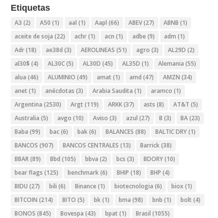
Etiquetas
A3
(2)
A50
(1)
aal
(1)
Aapl
(66)
ABEV
(27)
ABNB
(1)
aceite de soja
(22)
achr
(1)
acn
(1)
adbe
(9)
adm
(1)
Adr
(18)
ae38d
(3)
AEROLINEAS
(51)
agro
(3)
AL29D
(2)
al30$
(4)
AL30C
(5)
AL30D
(45)
AL35D
(1)
Alemania
(55)
alua
(46)
ALUMINIO
(49)
amat
(1)
amd
(47)
AMZN
(34)
anet
(1)
anécdotas
(3)
Arabia Saudita
(1)
aramco
(1)
Argentina
(2530)
Argt
(119)
ARKK
(37)
asts
(8)
AT&T
(5)
Australia
(5)
avgo
(10)
Aviso
(3)
azul
(27)
B
(3)
BA
(23)
Baba
(99)
bac
(6)
bak
(6)
BALANCES
(88)
BALTIC DRY
(1)
BANCOS
(907)
BANCOS CENTRALES
(13)
Barrick
(38)
BBAR
(89)
Bbd
(105)
bbva
(2)
bcs
(3)
BDORY
(10)
bear flags
(125)
benchmark
(6)
BHIP
(18)
BHP
(4)
BIDU
(27)
bili
(6)
Binance
(1)
biotecnologia
(6)
biox
(1)
BITCOIN
(214)
BITO
(5)
bk
(1)
bma
(98)
bnb
(1)
bolt
(4)
BONOS
(845)
Bovespa
(43)
bpat
(1)
Brasil
(1055)