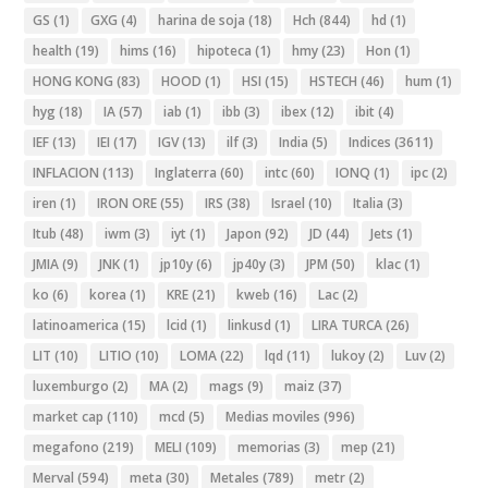
GS
(1)
GXG
(4)
harina de soja
(18)
Hch
(844)
hd
(1)
health
(19)
hims
(16)
hipoteca
(1)
hmy
(23)
Hon
(1)
HONG KONG
(83)
HOOD
(1)
HSI
(15)
HSTECH
(46)
hum
(1)
hyg
(18)
IA
(57)
iab
(1)
ibb
(3)
ibex
(12)
ibit
(4)
IEF
(13)
IEI
(17)
IGV
(13)
ilf
(3)
India
(5)
Indices
(3611)
INFLACION
(113)
Inglaterra
(60)
intc
(60)
IONQ
(1)
ipc
(2)
iren
(1)
IRON ORE
(55)
IRS
(38)
Israel
(10)
Italia
(3)
Itub
(48)
iwm
(3)
iyt
(1)
Japon
(92)
JD
(44)
Jets
(1)
JMIA
(9)
JNK
(1)
jp10y
(6)
jp40y
(3)
JPM
(50)
klac
(1)
ko
(6)
korea
(1)
KRE
(21)
kweb
(16)
Lac
(2)
latinoamerica
(15)
lcid
(1)
linkusd
(1)
LIRA TURCA
(26)
LIT
(10)
LITIO
(10)
LOMA
(22)
lqd
(11)
lukoy
(2)
Luv
(2)
luxemburgo
(2)
MA
(2)
mags
(9)
maiz
(37)
market cap
(110)
mcd
(5)
Medias moviles
(996)
megafono
(219)
MELI
(109)
memorias
(3)
mep
(21)
Merval
(594)
meta
(30)
Metales
(789)
metr
(2)