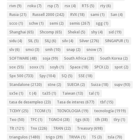
rivn
(9)
roku
(7)
rsp
(7)
rsx
(4)
RTS
(5)
rty
(6)
Rusia
(21)
Russell 2000
(242)
RVX
(18)
sami
(1)
San
(4)
scco
(1)
schw
(1)
semi
(2)
semis
(267)
sgg
(1)
Shanghai
(65)
Shcomp
(65)
Shekel
(5)
shy
(4)
sid
(19)
sidu
(4)
SIL
(5)
SILJ
(6)
silv
(4)
Silver
(276)
SINGAPUR
(1)
slv
(6)
smci
(3)
smh
(10)
snap
(2)
snow
(7)
SOFTWARE
(48)
soja
(99)
South Africa
(28)
South Korea
(2)
sox
(55)
soxx
(1)
soyb
(1)
Space
(18)
SPCX
(2)
spot
(2)
Spx 500
(733)
Spy
(104)
SQ
(5)
SSE
(18)
Standalone
(2120)
stne
(2)
SUECIA
(2)
Suiza
(18)
supv
(93)
sx5e
(1)
t
(4)
ta35
(1)
Taiwan
(13)
tal
(1)
tasa de desempleo
(23)
Tasa de interes
(677)
tbf
(15)
TCEHY
(25)
TCOM
(1)
TECNOLOGIA
(19)
tecnología
(1919)
Teo
(50)
TFC
(1)
TGNO4
(28)
tgs
(63)
tlh
(38)
tlry
(1)
Tlt
(121)
Tnx
(226)
TRAN
(22)
Treasury
(698)
triangulos
(1480)
trigo
(39)
TRIVIA
(1)
TS
(3)
tsla
(70)