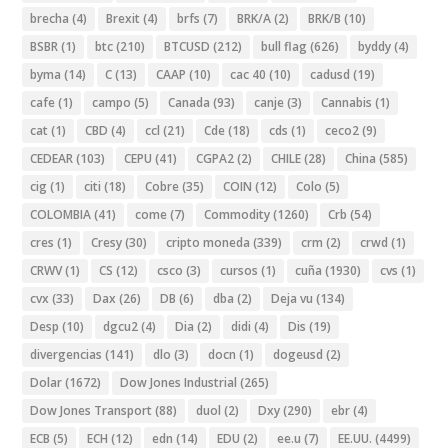
brecha
(4)
Brexit
(4)
brfs
(7)
BRK/A
(2)
BRK/B
(10)
BSBR
(1)
btc
(210)
BTCUSD
(212)
bull flag
(626)
byddy
(4)
byma
(14)
C
(13)
CAAP
(10)
cac 40
(10)
cadusd
(19)
cafe
(1)
campo
(5)
Canada
(93)
canje
(3)
Cannabis
(1)
cat
(1)
CBD
(4)
ccl
(21)
Cde
(18)
cds
(1)
ceco2
(9)
CEDEAR
(103)
CEPU
(41)
CGPA2
(2)
CHILE
(28)
China
(585)
cig
(1)
citi
(18)
Cobre
(35)
COIN
(12)
Colo
(5)
COLOMBIA
(41)
come
(7)
Commodity
(1260)
Crb
(54)
cres
(1)
Cresy
(30)
cripto moneda
(339)
crm
(2)
crwd
(1)
CRWV
(1)
CS
(12)
csco
(3)
cursos
(1)
cuña
(1930)
cvs
(1)
cvx
(33)
Dax
(26)
DB
(6)
dba
(2)
Deja vu
(134)
Desp
(10)
dgcu2
(4)
Dia
(2)
didi
(4)
Dis
(19)
divergencias
(141)
dlo
(3)
docn
(1)
dogeusd
(2)
Dolar
(1672)
Dow Jones Industrial
(265)
Dow Jones Transport
(88)
duol
(2)
Dxy
(290)
ebr
(4)
ECB
(5)
ECH
(12)
edn
(14)
EDU
(2)
ee.u
(7)
EE.UU.
(4499)