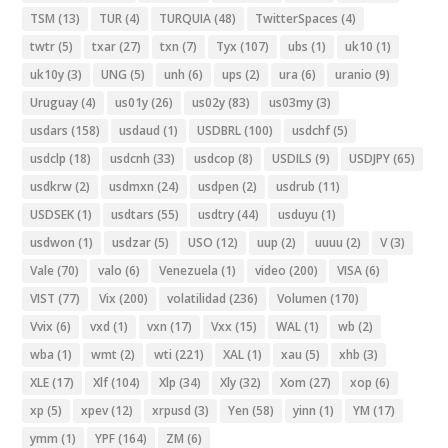
TSM
(13)
TUR
(4)
TURQUIA
(48)
TwitterSpaces
(4)
twtr
(5)
txar
(27)
txn
(7)
Tyx
(107)
ubs
(1)
uk10
(1)
uk10y
(3)
UNG
(5)
unh
(6)
ups
(2)
ura
(6)
uranio
(9)
Uruguay
(4)
us01y
(26)
us02y
(83)
us03my
(3)
usdars
(158)
usdaud
(1)
USDBRL
(100)
usdchf
(5)
usdclp
(18)
usdcnh
(33)
usdcop
(8)
USDILS
(9)
USDJPY
(65)
usdkrw
(2)
usdmxn
(24)
usdpen
(2)
usdrub
(11)
USDSEK
(1)
usdtars
(55)
usdtry
(44)
usduyu
(1)
usdwon
(1)
usdzar
(5)
USO
(12)
uup
(2)
uuuu
(2)
V
(3)
Vale
(70)
valo
(6)
Venezuela
(1)
video
(200)
VISA
(6)
VIST
(77)
Vix
(200)
volatilidad
(236)
Volumen
(170)
Vvix
(6)
vxd
(1)
vxn
(17)
Vxx
(15)
WAL
(1)
wb
(2)
wba
(1)
wmt
(2)
wti
(221)
XAL
(1)
xau
(5)
xhb
(3)
XLE
(17)
Xlf
(104)
Xlp
(34)
Xly
(32)
Xom
(27)
xop
(6)
xp
(5)
xpev
(12)
xrpusd
(3)
Yen
(58)
yinn
(1)
YM
(17)
ymm
(1)
YPF
(164)
ZM
(6)