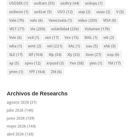
USDSEK
(1)
usdtars
(55)
usdtry
(44)
usduyu
(1)
usdwon
(1)
usdzar
(5)
USO
(12)
uup
(2)
uuuu
(2)
V
(3)
Vale
(70)
valo
(6)
Venezuela
(1)
video
(200)
VISA
(6)
VIST
(77)
Vix
(200)
volatilidad
(236)
Volumen
(170)
Vvix
(6)
vxd
(1)
vxn
(17)
Vxx
(15)
WAL
(1)
wb
(2)
wba
(1)
wmt
(2)
wti
(221)
XAL
(1)
xau
(5)
xhb
(3)
XLE
(17)
Xlf
(104)
Xlp
(34)
Xly
(32)
Xom
(27)
xop
(6)
xp
(5)
xpev
(12)
xrpusd
(3)
Yen
(58)
yinn
(1)
YM
(17)
ymm
(1)
YPF
(164)
ZM
(6)
Archivos de Researchs
agosto 2026
(31)
julio 2026
(140)
junio 2026
(139)
mayo 2026
(144)
abril 2026
(143)