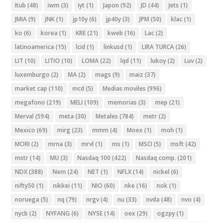
Itub
(48)
iwm
(3)
iyt
(1)
Japon
(92)
JD
(44)
Jets
(1)
JMIA
(9)
JNK
(1)
jp10y
(6)
jp40y
(3)
JPM
(50)
klac
(1)
ko
(6)
korea
(1)
KRE
(21)
kweb
(16)
Lac
(2)
latinoamerica
(15)
lcid
(1)
linkusd
(1)
LIRA TURCA
(26)
LIT
(10)
LITIO
(10)
LOMA
(22)
lqd
(11)
lukoy
(2)
Luv
(2)
luxemburgo
(2)
MA
(2)
mags
(9)
maiz
(37)
market cap
(110)
mcd
(5)
Medias moviles
(996)
megafono
(219)
MELI
(109)
memorias
(3)
mep
(21)
Merval
(594)
meta
(30)
Metales
(784)
metr
(2)
Mexico
(69)
mirg
(23)
mmm
(4)
Moex
(1)
moh
(1)
MORI
(2)
mrna
(3)
mrvl
(1)
ms
(1)
MSCI
(5)
msft
(42)
mstr
(14)
MU
(3)
Nasdaq 100
(422)
Nasdaq comp.
(201)
NDX
(388)
Nem
(24)
NET
(1)
NFLX
(14)
nickel
(6)
nifty50
(1)
nikkei
(11)
NIO
(60)
nke
(16)
nok
(1)
noruega
(5)
nq
(79)
nrgv
(4)
nu
(33)
nvda
(48)
nvo
(4)
nycb
(2)
NYFANG
(6)
NYSE
(14)
oex
(29)
ogzpy
(1)