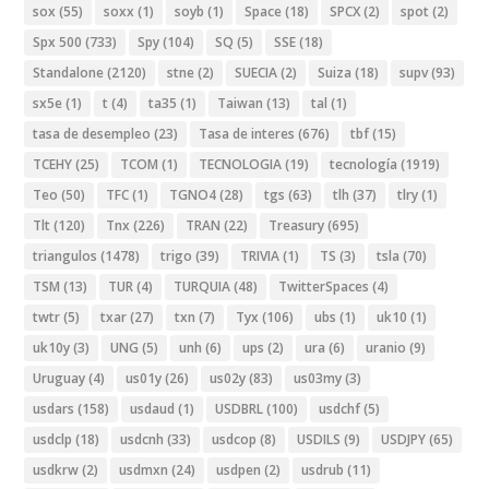
sox
(55)
soxx
(1)
soyb
(1)
Space
(18)
SPCX
(2)
spot
(2)
Spx 500
(733)
Spy
(104)
SQ
(5)
SSE
(18)
Standalone
(2120)
stne
(2)
SUECIA
(2)
Suiza
(18)
supv
(93)
sx5e
(1)
t
(4)
ta35
(1)
Taiwan
(13)
tal
(1)
tasa de desempleo
(23)
Tasa de interes
(676)
tbf
(15)
TCEHY
(25)
TCOM
(1)
TECNOLOGIA
(19)
tecnología
(1919)
Teo
(50)
TFC
(1)
TGNO4
(28)
tgs
(63)
tlh
(37)
tlry
(1)
Tlt
(120)
Tnx
(226)
TRAN
(22)
Treasury
(695)
triangulos
(1478)
trigo
(39)
TRIVIA
(1)
TS
(3)
tsla
(70)
TSM
(13)
TUR
(4)
TURQUIA
(48)
TwitterSpaces
(4)
twtr
(5)
txar
(27)
txn
(7)
Tyx
(106)
ubs
(1)
uk10
(1)
uk10y
(3)
UNG
(5)
unh
(6)
ups
(2)
ura
(6)
uranio
(9)
Uruguay
(4)
us01y
(26)
us02y
(83)
us03my
(3)
usdars
(158)
usdaud
(1)
USDBRL
(100)
usdchf
(5)
usdclp
(18)
usdcnh
(33)
usdcop
(8)
USDILS
(9)
USDJPY
(65)
usdkrw
(2)
usdmxn
(24)
usdpen
(2)
usdrub
(11)