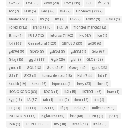
ewp
(2)
EWU
(3)
eww
(28)
Ewz
(319)
F
(1)
fb
(27)
fcx
(2)
FDX
(5)
Fed
(26)
ffie
(2)
Fibonacci
(3987)
financiero
(932)
fly
(5)
fm
(2)
Fnv
(7)
Fomc
(9)
FORD
(1)
Forex
(912)
francia
(10)
FRC
(3)
frontier markets
(2)
ftmib
(1)
FUTU
(12)
futuros
(1162)
fvx
(47)
fxe
(1)
FXI
(102)
Gas natural
(123)
GBPUSD
(39)
gd30
(6)
gd30d
(9)
GD35
(3)
gd35d
(8)
gd38d
(1)
Gdx
(69)
Gdxj
(15)
ggal
(218)
Ggb
(26)
gld
(3)
GLOB
(63)
gme
(1)
GOL
(18)
Gold
(548)
Googl
(40)
gprk
(23)
GS
(1)
GXG
(4)
harina de soja
(18)
Hch
(844)
hd
(1)
health
(19)
hims
(16)
hipoteca
(1)
hmy
(23)
Hon
(1)
HONG KONG
(83)
HOOD
(1)
HSI
(15)
HSTECH
(46)
hum
(1)
hyg
(18)
IA
(57)
iab
(1)
ibb
(3)
ibex
(12)
ibit
(4)
IEF
(13)
IEI
(17)
IGV
(13)
ilf
(3)
India
(5)
Indices
(3609)
INFLACION
(113)
Inglaterra
(60)
intc
(60)
IONQ
(1)
ipc
(2)
iren
(1)
IRON ORE
(55)
IRS
(38)
Israel
(10)
Italia
(3)