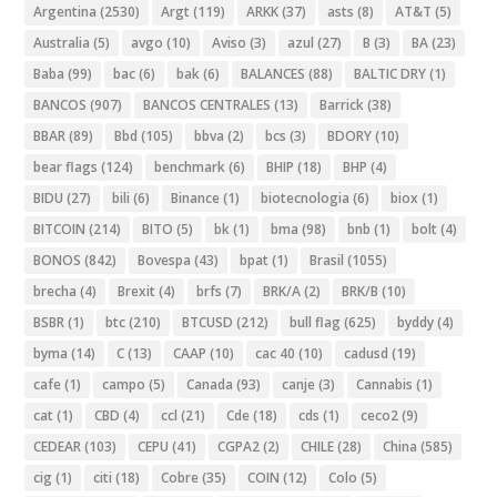
Argentina
(2530)
Argt
(119)
ARKK
(37)
asts
(8)
AT&T
(5)
Australia
(5)
avgo
(10)
Aviso
(3)
azul
(27)
B
(3)
BA
(23)
Baba
(99)
bac
(6)
bak
(6)
BALANCES
(88)
BALTIC DRY
(1)
BANCOS
(907)
BANCOS CENTRALES
(13)
Barrick
(38)
BBAR
(89)
Bbd
(105)
bbva
(2)
bcs
(3)
BDORY
(10)
bear flags
(124)
benchmark
(6)
BHIP
(18)
BHP
(4)
BIDU
(27)
bili
(6)
Binance
(1)
biotecnologia
(6)
biox
(1)
BITCOIN
(214)
BITO
(5)
bk
(1)
bma
(98)
bnb
(1)
bolt
(4)
BONOS
(842)
Bovespa
(43)
bpat
(1)
Brasil
(1055)
brecha
(4)
Brexit
(4)
brfs
(7)
BRK/A
(2)
BRK/B
(10)
BSBR
(1)
btc
(210)
BTCUSD
(212)
bull flag
(625)
byddy
(4)
byma
(14)
C
(13)
CAAP
(10)
cac 40
(10)
cadusd
(19)
cafe
(1)
campo
(5)
Canada
(93)
canje
(3)
Cannabis
(1)
cat
(1)
CBD
(4)
ccl
(21)
Cde
(18)
cds
(1)
ceco2
(9)
CEDEAR
(103)
CEPU
(41)
CGPA2
(2)
CHILE
(28)
China
(585)
cig
(1)
citi
(18)
Cobre
(35)
COIN
(12)
Colo
(5)