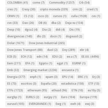
COLOMBIA
(41)
come
(7)
Commodity
(1257)
Crb
(54)
cres
(1)
Cresy
(30)
cripto moneda
(339)
crm
(2)
crwd
(1)
CRWV
(1)
CS
(12)
csco
(3)
cursos
(1)
cuña
(1928)
cvs
(1)
cvx
(33)
Dax
(26)
DB
(6)
dba
(2)
Deja vu
(134)
Desp
(10)
dgcu2
(4)
Dia
(2)
didi
(4)
Dis
(19)
divergencias
(140)
dlo
(3)
docn
(1)
dogeusd
(2)
Dolar
(1671)
Dow Jones Industrial
(265)
Dow Jones Transport
(88)
duol
(2)
Dxy
(289)
ebr
(4)
ECB
(5)
ECH
(12)
edn
(14)
EDU
(2)
ee.u
(7)
EE.UU.
(4496)
Eem
(211)
EFA
(1)
Egipto
(1)
egpt
(1)
EGRNF
(1)
Emb
(32)
Emerging market
(2236)
encuesta
(1)
Energia
(377)
enph
(1)
epam
(3)
EPU
(14)
ERIC
(1)
Erj
(3)
ES
(73)
escritos
(3)
España
(20)
estadistica
(158)
ETF
(13)
ETFs
(1723)
ethereum
(95)
ethusd
(96)
ETN
(10)
eu10y
(5)
eurgbp
(1)
EURILS
(2)
eurjpy
(1)
Euro
(104)
Europa
(119)
eurusd
(105)
EVERGRANDE
(1)
Ewg
(1)
ewh
(4)
ewj
(3)