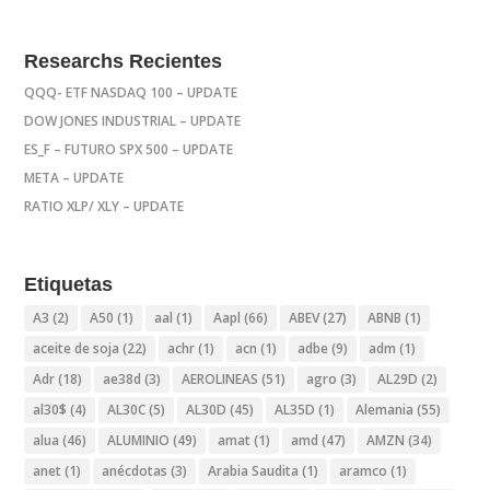
Researchs Recientes
QQQ- ETF NASDAQ 100 – UPDATE
DOW JONES INDUSTRIAL – UPDATE
ES_F – FUTURO SPX 500 – UPDATE
META – UPDATE
RATIO XLP/ XLY – UPDATE
Etiquetas
A3
(2)
A50
(1)
aal
(1)
Aapl
(66)
ABEV
(27)
ABNB
(1)
aceite de soja
(22)
achr
(1)
acn
(1)
adbe
(9)
adm
(1)
Adr
(18)
ae38d
(3)
AEROLINEAS
(51)
agro
(3)
AL29D
(2)
al30$
(4)
AL30C
(5)
AL30D
(45)
AL35D
(1)
Alemania
(55)
alua
(46)
ALUMINIO
(49)
amat
(1)
amd
(47)
AMZN
(34)
anet
(1)
anécdotas
(3)
Arabia Saudita
(1)
aramco
(1)