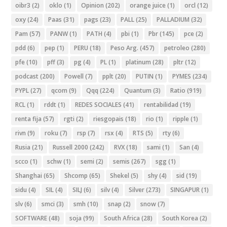
oibr3
(2)
oklo
(1)
Opinion
(202)
orange juice
(1)
orcl
(12)
oxy
(24)
Paas
(31)
pags
(23)
PALL
(25)
PALLADIUM
(32)
Pam
(57)
PANW
(1)
PATH
(4)
pbi
(1)
Pbr
(145)
pce
(2)
pdd
(6)
pep
(1)
PERU
(18)
Peso Arg.
(457)
petroleo
(280)
pfe
(10)
pff
(3)
pg
(4)
PL
(1)
platinum
(28)
pltr
(12)
podcast
(200)
Powell
(7)
pplt
(20)
PUTIN
(1)
PYMES
(234)
PYPL
(27)
qcom
(9)
Qqq
(224)
Quantum
(3)
Ratio
(919)
RCL
(1)
rddt
(1)
REDES SOCIALES
(41)
rentabilidad
(19)
renta fija
(57)
rgti
(2)
riesgopais
(18)
rio
(1)
ripple
(1)
rivn
(9)
roku
(7)
rsp
(7)
rsx
(4)
RTS
(5)
rty
(6)
Rusia
(21)
Russell 2000
(242)
RVX
(18)
sami
(1)
San
(4)
scco
(1)
schw
(1)
semi
(2)
semis
(267)
sgg
(1)
Shanghai
(65)
Shcomp
(65)
Shekel
(5)
shy
(4)
sid
(19)
sidu
(4)
SIL
(4)
SILJ
(6)
silv
(4)
Silver
(273)
SINGAPUR
(1)
slv
(6)
smci
(3)
smh
(10)
snap
(2)
snow
(7)
SOFTWARE
(48)
soja
(99)
South Africa
(28)
South Korea
(2)