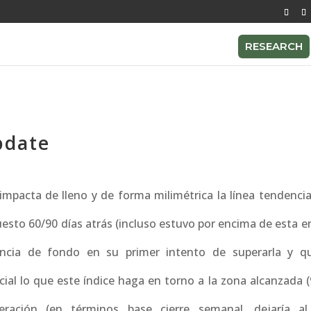
RESEARCH
pdate
l, impacta de lleno y de forma milimétrica la línea tendenci
uesto 60/90 días atrás (incluso estuvo por encima de esta en
encia de fondo en su primer intento de superarla y 
cial lo que este índice haga en torno a la zona alcanzada 
ración (en términos base cierre semanal, dejaría a