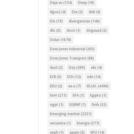
Deja vu
(134)
Desp
(10)
dgcu2
(4)
Dia
(2)
didi
(4)
Dis
(19)
divergencias
(140)
dlo
(3)
docn
(1)
dogeusd
(2)
Dolar
(1670)
Dow Jones Industrial
(265)
Dow Jones Transport
(88)
duol
(2)
Dxy
(289)
ebr
(4)
ECB
(5)
ECH
(12)
edn
(14)
EDU
(2)
ee.u
(7)
EE.UU.
(4496)
Eem
(211)
EFA
(1)
Egipto
(1)
egpt
(1)
EGRNF
(1)
Emb
(32)
Emerging market
(2231)
encuesta
(1)
Energia
(377)
enph
(1)
epam
(3)
EPU
(14)