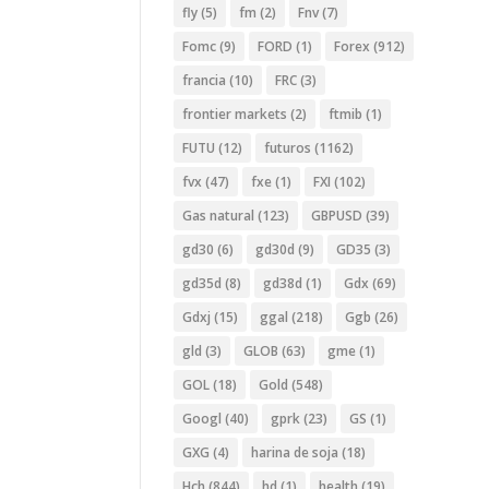
fly
(5)
fm
(2)
Fnv
(7)
Fomc
(9)
FORD
(1)
Forex
(912)
francia
(10)
FRC
(3)
frontier markets
(2)
ftmib
(1)
FUTU
(12)
futuros
(1162)
fvx
(47)
fxe
(1)
FXI
(102)
Gas natural
(123)
GBPUSD
(39)
gd30
(6)
gd30d
(9)
GD35
(3)
gd35d
(8)
gd38d
(1)
Gdx
(69)
Gdxj
(15)
ggal
(218)
Ggb
(26)
gld
(3)
GLOB
(63)
gme
(1)
GOL
(18)
Gold
(548)
Googl
(40)
gprk
(23)
GS
(1)
GXG
(4)
harina de soja
(18)
Hch
(844)
hd
(1)
health
(19)