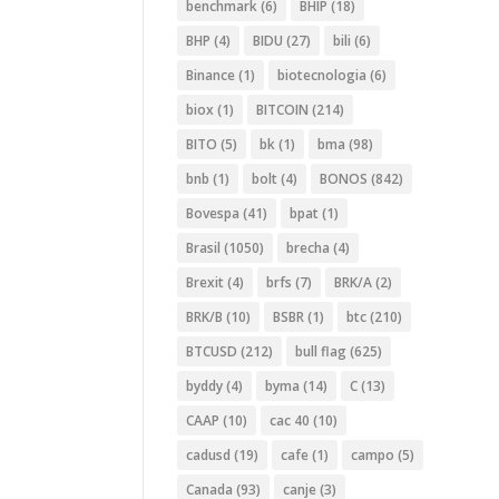
benchmark
(6)
BHIP
(18)
BHP
(4)
BIDU
(27)
bili
(6)
Binance
(1)
biotecnologia
(6)
biox
(1)
BITCOIN
(214)
BITO
(5)
bk
(1)
bma
(98)
bnb
(1)
bolt
(4)
BONOS
(842)
Bovespa
(41)
bpat
(1)
Brasil
(1050)
brecha
(4)
Brexit
(4)
brfs
(7)
BRK/A
(2)
BRK/B
(10)
BSBR
(1)
btc
(210)
BTCUSD
(212)
bull flag
(625)
byddy
(4)
byma
(14)
C
(13)
CAAP
(10)
cac 40
(10)
cadusd
(19)
cafe
(1)
campo
(5)
Canada
(93)
canje
(3)