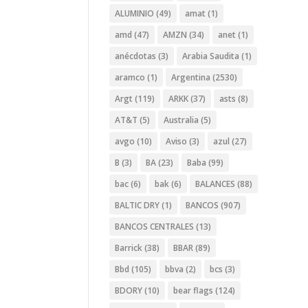
ALUMINIO
(49)
amat
(1)
amd
(47)
AMZN
(34)
anet
(1)
anécdotas
(3)
Arabia Saudita
(1)
aramco
(1)
Argentina
(2530)
Argt
(119)
ARKK
(37)
asts
(8)
AT&T
(5)
Australia
(5)
avgo
(10)
Aviso
(3)
azul
(27)
B
(3)
BA
(23)
Baba
(99)
bac
(6)
bak
(6)
BALANCES
(88)
BALTIC DRY
(1)
BANCOS
(907)
BANCOS CENTRALES
(13)
Barrick
(38)
BBAR
(89)
Bbd
(105)
bbva
(2)
bcs
(3)
BDORY
(10)
bear flags
(124)