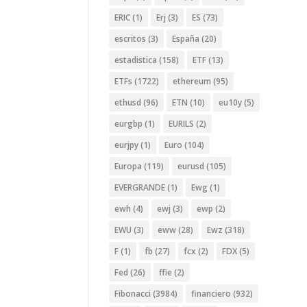
ERIC
(1)
Erj
(3)
ES
(73)
escritos
(3)
España
(20)
estadistica
(158)
ETF
(13)
ETFs
(1722)
ethereum
(95)
ethusd
(96)
ETN
(10)
eu10y
(5)
eurgbp
(1)
EURILS
(2)
eurjpy
(1)
Euro
(104)
Europa
(119)
eurusd
(105)
EVERGRANDE
(1)
Ewg
(1)
ewh
(4)
ewj
(3)
ewp
(2)
EWU
(3)
eww
(28)
Ewz
(318)
F
(1)
fb
(27)
fcx
(2)
FDX
(5)
Fed
(26)
ffie
(2)
Fibonacci
(3984)
financiero
(932)