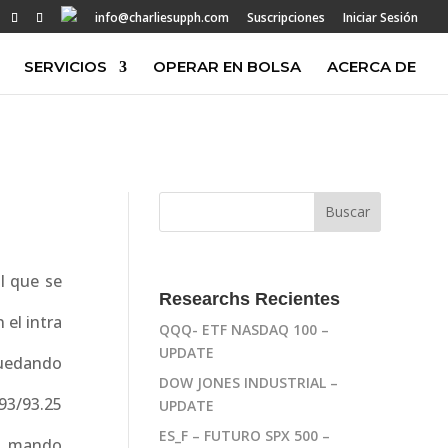
info@charliesupph.com
Suscripciones
Iniciar Sesión
SERVICIOS
OPERAR EN BOLSA
ACERCA DE
al que se
Researchs Recientes
 el intra
QQQ- ETF NASDAQ 100 –
UPDATE
quedando
DOW JONES INDUSTRIAL –
(93/93.25
UPDATE
ES_F – FUTURO SPX 500 –
l mando