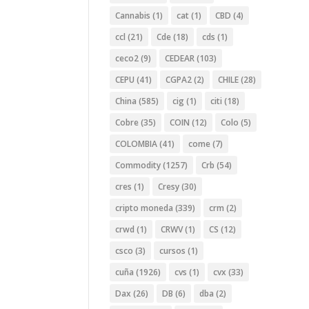
Cannabis
(1)
cat
(1)
CBD
(4)
ccl
(21)
Cde
(18)
cds
(1)
ceco2
(9)
CEDEAR
(103)
CEPU
(41)
CGPA2
(2)
CHILE
(28)
China
(585)
cig
(1)
citi
(18)
Cobre
(35)
COIN
(12)
Colo
(5)
COLOMBIA
(41)
come
(7)
Commodity
(1257)
Crb
(54)
cres
(1)
Cresy
(30)
cripto moneda
(339)
crm
(2)
crwd
(1)
CRWV
(1)
CS
(12)
csco
(3)
cursos
(1)
cuña
(1926)
cvs
(1)
cvx
(33)
Dax
(26)
DB
(6)
dba
(2)