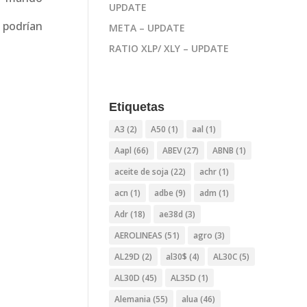
UPDATE
 podrían
META – UPDATE
RATIO XLP/ XLY – UPDATE
Etiquetas
A3
(2)
A50
(1)
aal
(1)
Aapl
(66)
ABEV
(27)
ABNB
(1)
aceite de soja
(22)
achr
(1)
acn
(1)
adbe
(9)
adm
(1)
Adr
(18)
ae38d
(3)
AEROLINEAS
(51)
agro
(3)
AL29D
(2)
al30$
(4)
AL30C
(5)
AL30D
(45)
AL35D
(1)
Alemania
(55)
alua
(46)