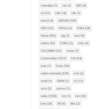
Cannabis
(1)
cat
(1)
CBD
(4)
ccl
(21)
Cde
(18)
cds
(1)
ceco2
(9)
CEDEAR
(103)
CEPU
(41)
CGPA2
(2)
CHILE
(28)
China
(585)
cig
(1)
citi
(18)
Cobre
(35)
COIN
(12)
Colo
(5)
COLOMBIA
(41)
come
(7)
Commodity
(1257)
Crb
(54)
cres
(1)
Cresy
(30)
cripto moneda
(339)
crm
(2)
crwd
(1)
CRWV
(1)
CS
(12)
csco
(3)
cursos
(1)
cuña
(1928)
cvs
(1)
cvx
(33)
Dax
(26)
DB
(6)
dba
(2)