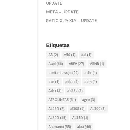
UPDATE
META – UPDATE
RATIO XLP/ XLY – UPDATE
Etiquetas
A3
(2)
A50
(1)
aal
(1)
Aapl
(66)
ABEV
(27)
ABNB
(1)
aceite de soja
(22)
achr
(1)
acn
(1)
adbe
(9)
adm
(1)
Adr
(18)
ae38d
(3)
AEROLINEAS
(51)
agro
(3)
AL29D
(2)
al30$
(4)
AL30C
(5)
AL30D
(45)
AL35D
(1)
Alemania
(55)
alua
(46)