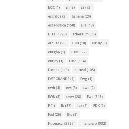
ERIC
(1)
Erj
(3)
ES
(73)
escritos
(3)
España
(20)
estadistica
(158)
ETF
(13)
ETFs
(1723)
ethereum
(95)
ethusd
(96)
ETN
(10)
eu10y
(5)
eurgbp
(1)
EURILS
(2)
eurjpy
(1)
Euro
(104)
Europa
(119)
eurusd
(105)
EVERGRANDE
(1)
Ewg
(1)
ewh
(4)
ewj
(3)
ewp
(2)
EWU
(3)
eww
(28)
Ewz
(319)
F
(1)
fb
(27)
fcx
(2)
FDX
(5)
Fed
(26)
ffie
(2)
Fibonacci
(3987)
financiero
(932)