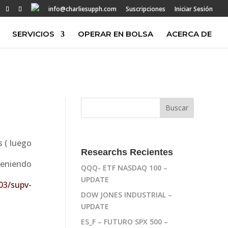
info@charliesupph.com
Suscripciones
Iniciar Sesión
SERVICIOS
OPERAR EN BOLSA
ACERCA DE
 ( luego
Researchs Recientes
teniendo
QQQ- ETF NASDAQ 100 –
UPDATE
03/supv-
DOW JONES INDUSTRIAL –
UPDATE
ES_F – FUTURO SPX 500 –