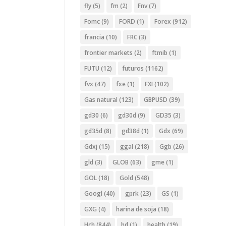
fly
(5)
fm
(2)
Fnv
(7)
Fomc
(9)
FORD
(1)
Forex
(912)
francia
(10)
FRC
(3)
frontier markets
(2)
ftmib
(1)
FUTU
(12)
futuros
(1162)
fvx
(47)
fxe
(1)
FXI
(102)
Gas natural
(123)
GBPUSD
(39)
gd30
(6)
gd30d
(9)
GD35
(3)
gd35d
(8)
gd38d
(1)
Gdx
(69)
Gdxj
(15)
ggal
(218)
Ggb
(26)
gld
(3)
GLOB
(63)
gme
(1)
GOL
(18)
Gold
(548)
Googl
(40)
gprk
(23)
GS
(1)
GXG
(4)
harina de soja
(18)
Hch
(844)
hd
(1)
health
(19)