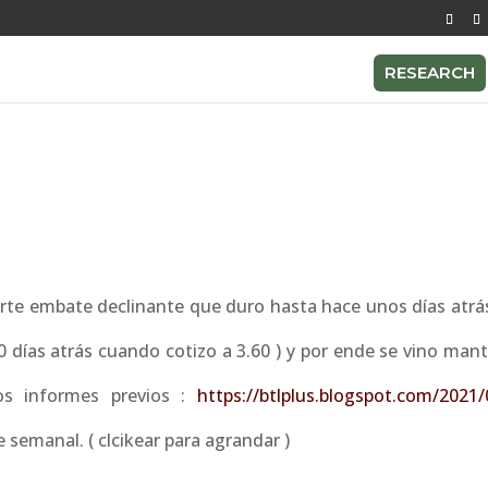
RESEARCH
erte embate declinante que duro hasta hace unos días atrás
0 días atrás cuando cotizo a 3.60 ) y por ende se vino man
os informes previos :
https://btlplus.blogspot.com/2021/
re semanal. ( clcikear para agrandar )