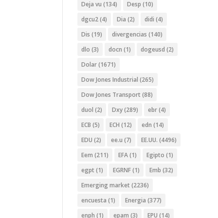
Deja vu
(134)
Desp
(10)
dgcu2
(4)
Dia
(2)
didi
(4)
Dis
(19)
divergencias
(140)
dlo
(3)
docn
(1)
dogeusd
(2)
Dolar
(1671)
Dow Jones Industrial
(265)
Dow Jones Transport
(88)
duol
(2)
Dxy
(289)
ebr
(4)
ECB
(5)
ECH
(12)
edn
(14)
EDU
(2)
ee.u
(7)
EE.UU.
(4496)
Eem
(211)
EFA
(1)
Egipto
(1)
egpt
(1)
EGRNF
(1)
Emb
(32)
Emerging market
(2236)
encuesta
(1)
Energia
(377)
enph
(1)
epam
(3)
EPU
(14)