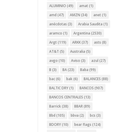
ALUMINIO
(49)
amat
(1)
amd
(47)
AMZN
(34)
anet
(1)
anécdotas
(3)
Arabia Saudita
(1)
aramco
(1)
Argentina
(2530)
Argt
(119)
ARKK
(37)
asts
(8)
AT&T
(5)
Australia
(5)
avgo
(10)
Aviso
(3)
azul
(27)
B
(3)
BA
(23)
Baba
(99)
bac
(6)
bak
(6)
BALANCES
(88)
BALTIC DRY
(1)
BANCOS
(907)
BANCOS CENTRALES
(13)
Barrick
(38)
BBAR
(89)
Bbd
(105)
bbva
(2)
bcs
(3)
BDORY
(10)
bear flags
(124)