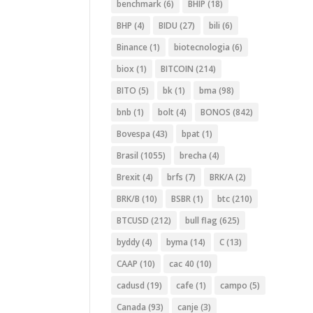
benchmark
(6)
BHIP
(18)
BHP
(4)
BIDU
(27)
bili
(6)
Binance
(1)
biotecnologia
(6)
biox
(1)
BITCOIN
(214)
BITO
(5)
bk
(1)
bma
(98)
bnb
(1)
bolt
(4)
BONOS
(842)
Bovespa
(43)
bpat
(1)
Brasil
(1055)
brecha
(4)
Brexit
(4)
brfs
(7)
BRK/A
(2)
BRK/B
(10)
BSBR
(1)
btc
(210)
BTCUSD
(212)
bull flag
(625)
byddy
(4)
byma
(14)
C
(13)
CAAP
(10)
cac 40
(10)
cadusd
(19)
cafe
(1)
campo
(5)
Canada
(93)
canje
(3)