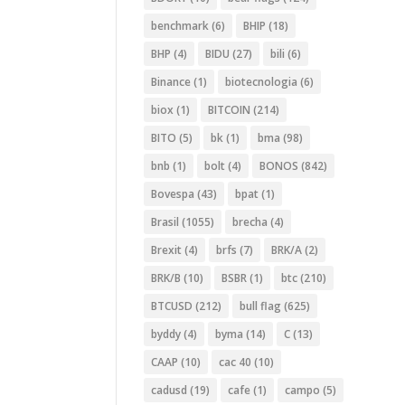
benchmark
(6)
BHIP
(18)
BHP
(4)
BIDU
(27)
bili
(6)
Binance
(1)
biotecnologia
(6)
biox
(1)
BITCOIN
(214)
BITO
(5)
bk
(1)
bma
(98)
bnb
(1)
bolt
(4)
BONOS
(842)
Bovespa
(43)
bpat
(1)
Brasil
(1055)
brecha
(4)
Brexit
(4)
brfs
(7)
BRK/A
(2)
BRK/B
(10)
BSBR
(1)
btc
(210)
BTCUSD
(212)
bull flag
(625)
byddy
(4)
byma
(14)
C
(13)
CAAP
(10)
cac 40
(10)
cadusd
(19)
cafe
(1)
campo
(5)