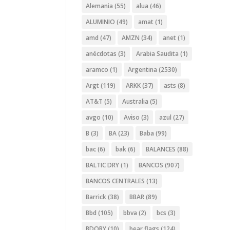
Alemania
(55)
alua
(46)
ALUMINIO
(49)
amat
(1)
amd
(47)
AMZN
(34)
anet
(1)
anécdotas
(3)
Arabia Saudita
(1)
aramco
(1)
Argentina
(2530)
Argt
(119)
ARKK
(37)
asts
(8)
AT&T
(5)
Australia
(5)
avgo
(10)
Aviso
(3)
azul
(27)
B
(3)
BA
(23)
Baba
(99)
bac
(6)
bak
(6)
BALANCES
(88)
BALTIC DRY
(1)
BANCOS
(907)
BANCOS CENTRALES
(13)
Barrick
(38)
BBAR
(89)
Bbd
(105)
bbva
(2)
bcs
(3)
BDORY
(10)
bear flags
(124)