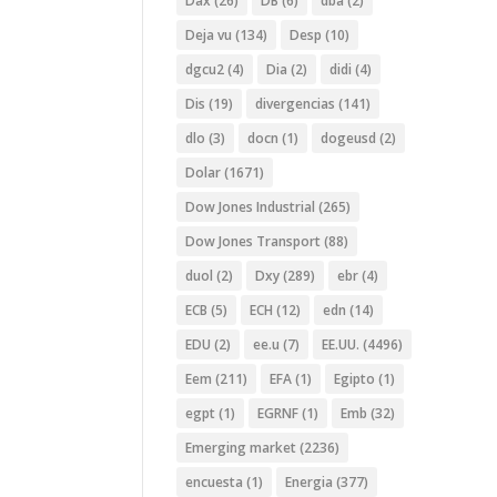
Dax
(26)
DB
(6)
dba
(2)
Deja vu
(134)
Desp
(10)
dgcu2
(4)
Dia
(2)
didi
(4)
Dis
(19)
divergencias
(141)
dlo
(3)
docn
(1)
dogeusd
(2)
Dolar
(1671)
Dow Jones Industrial
(265)
Dow Jones Transport
(88)
duol
(2)
Dxy
(289)
ebr
(4)
ECB
(5)
ECH
(12)
edn
(14)
EDU
(2)
ee.u
(7)
EE.UU.
(4496)
Eem
(211)
EFA
(1)
Egipto
(1)
egpt
(1)
EGRNF
(1)
Emb
(32)
Emerging market
(2236)
encuesta
(1)
Energia
(377)