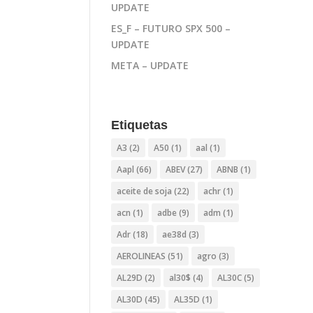
UPDATE
ES_F – FUTURO SPX 500 –
UPDATE
META – UPDATE
Etiquetas
A3
(2)
A50
(1)
aal
(1)
Aapl
(66)
ABEV
(27)
ABNB
(1)
aceite de soja
(22)
achr
(1)
acn
(1)
adbe
(9)
adm
(1)
Adr
(18)
ae38d
(3)
AEROLINEAS
(51)
agro
(3)
AL29D
(2)
al30$
(4)
AL30C
(5)
AL30D
(45)
AL35D
(1)