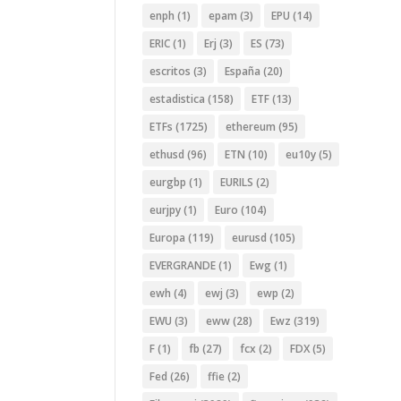
enph
(1)
epam
(3)
EPU
(14)
ERIC
(1)
Erj
(3)
ES
(73)
escritos
(3)
España
(20)
estadistica
(158)
ETF
(13)
ETFs
(1725)
ethereum
(95)
ethusd
(96)
ETN
(10)
eu10y
(5)
eurgbp
(1)
EURILS
(2)
eurjpy
(1)
Euro
(104)
Europa
(119)
eurusd
(105)
EVERGRANDE
(1)
Ewg
(1)
ewh
(4)
ewj
(3)
ewp
(2)
EWU
(3)
eww
(28)
Ewz
(319)
F
(1)
fb
(27)
fcx
(2)
FDX
(5)
Fed
(26)
ffie
(2)