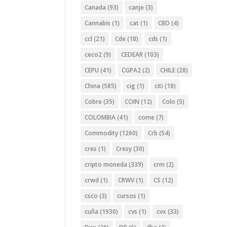
Canada
(93)
canje
(3)
Cannabis
(1)
cat
(1)
CBD
(4)
ccl
(21)
Cde
(18)
cds
(1)
ceco2
(9)
CEDEAR
(103)
CEPU
(41)
CGPA2
(2)
CHILE
(28)
China
(585)
cig
(1)
citi
(18)
Cobre
(35)
COIN
(12)
Colo
(5)
COLOMBIA
(41)
come
(7)
Commodity
(1260)
Crb
(54)
cres
(1)
Cresy
(30)
cripto moneda
(339)
crm
(2)
crwd
(1)
CRWV
(1)
CS
(12)
csco
(3)
cursos
(1)
cuña
(1930)
cvs
(1)
cvx
(33)