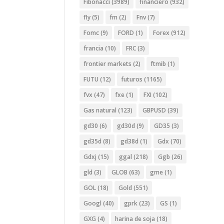
Fibonacci
(3989)
financiero
(932)
fly
(5)
fm
(2)
Fnv
(7)
Fomc
(9)
FORD
(1)
Forex
(912)
francia
(10)
FRC
(3)
frontier markets
(2)
ftmib
(1)
FUTU
(12)
futuros
(1165)
fvx
(47)
fxe
(1)
FXI
(102)
Gas natural
(123)
GBPUSD
(39)
gd30
(6)
gd30d
(9)
GD35
(3)
gd35d
(8)
gd38d
(1)
Gdx
(70)
Gdxj
(15)
ggal
(218)
Ggb
(26)
gld
(3)
GLOB
(63)
gme
(1)
GOL
(18)
Gold
(551)
Googl
(40)
gprk
(23)
GS
(1)
GXG
(4)
harina de soja
(18)