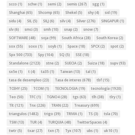
scco
(1)
schw
(1)
semi
(2)
semis
(267)
sgg
(1)
Shanghai
(65)
Shcomp
(65)
Shekel
(5)
shy
(4)
sid
(19)
sidu
(4)
SIL
(5)
SILJ
(6)
silv
(4)
Silver
(276)
SINGAPUR
(1)
slv
(6)
smci
(3)
smh
(10)
snap
(2)
snow
(7)
SOFTWARE
(48)
soja
(99)
South Africa
(28)
South Korea
(2)
sox
(55)
soxx
(1)
soyb
(1)
Space
(18)
SPCX
(2)
spot
(2)
Spx 500
(733)
Spy
(104)
SQ
(5)
SSE
(18)
Standalone
(2123)
stne
(2)
SUECIA
(2)
Suiza
(18)
supv
(93)
sx5e
(1)
t
(4)
ta35
(1)
Taiwan
(13)
tal
(1)
tasa de desempleo
(23)
Tasa de interes
(678)
tbf
(15)
TCEHY
(25)
TCOM
(1)
TECNOLOGIA
(19)
tecnología
(1920)
Teo
(50)
TFC
(1)
TGNO4
(28)
tgs
(63)
tlh
(38)
tlry
(1)
Tlt
(121)
Tnx
(226)
TRAN
(22)
Treasury
(699)
triangulos
(1482)
trigo
(39)
TRIVIA
(1)
TS
(3)
tsla
(70)
TSM
(13)
TUR
(4)
TURQUIA
(48)
TwitterSpaces
(4)
twtr
(5)
txar
(27)
txn
(7)
Tyx
(107)
ubs
(1)
uk10
(1)