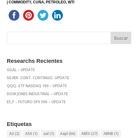
|
COMMODITY
CUÑA
PETROLEO
WTI
Researchs Recientes
GGAL – UPDATE
SILVER- CONT. CONTINUO- UPDATE
QQQ- ETF NASDAQ 100 – UPDATE
DOW JONES INDUSTRIAL – UPDATE
ES_F – FUTURO SPX 500 – UPDATE
Etiquetas
A3
(2)
A50
(1)
aal
(1)
Aapl
(66)
ABEV
(27)
ABNB
(1)