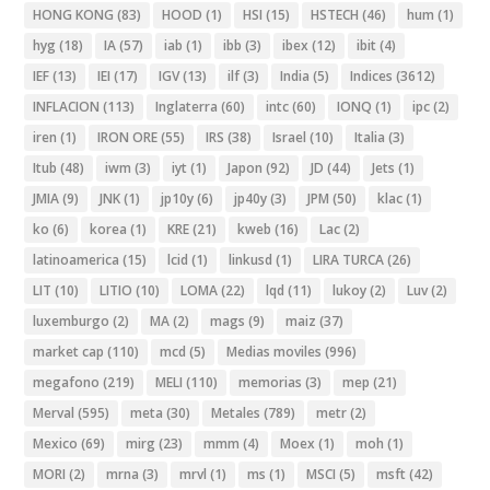
HONG KONG
(83)
HOOD
(1)
HSI
(15)
HSTECH
(46)
hum
(1)
hyg
(18)
IA
(57)
iab
(1)
ibb
(3)
ibex
(12)
ibit
(4)
IEF
(13)
IEI
(17)
IGV
(13)
ilf
(3)
India
(5)
Indices
(3612)
INFLACION
(113)
Inglaterra
(60)
intc
(60)
IONQ
(1)
ipc
(2)
iren
(1)
IRON ORE
(55)
IRS
(38)
Israel
(10)
Italia
(3)
Itub
(48)
iwm
(3)
iyt
(1)
Japon
(92)
JD
(44)
Jets
(1)
JMIA
(9)
JNK
(1)
jp10y
(6)
jp40y
(3)
JPM
(50)
klac
(1)
ko
(6)
korea
(1)
KRE
(21)
kweb
(16)
Lac
(2)
latinoamerica
(15)
lcid
(1)
linkusd
(1)
LIRA TURCA
(26)
LIT
(10)
LITIO
(10)
LOMA
(22)
lqd
(11)
lukoy
(2)
Luv
(2)
luxemburgo
(2)
MA
(2)
mags
(9)
maiz
(37)
market cap
(110)
mcd
(5)
Medias moviles
(996)
megafono
(219)
MELI
(110)
memorias
(3)
mep
(21)
Merval
(595)
meta
(30)
Metales
(789)
metr
(2)
Mexico
(69)
mirg
(23)
mmm
(4)
Moex
(1)
moh
(1)
MORI
(2)
mrna
(3)
mrvl
(1)
ms
(1)
MSCI
(5)
msft
(42)