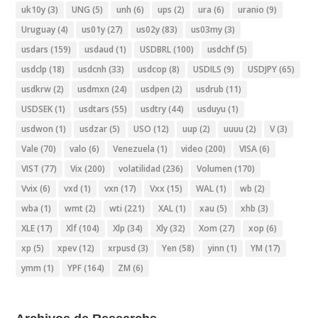
uk10y
(3)
UNG
(5)
unh
(6)
ups
(2)
ura
(6)
uranio
(9)
Uruguay
(4)
us01y
(27)
us02y
(83)
us03my
(3)
usdars
(159)
usdaud
(1)
USDBRL
(100)
usdchf
(5)
usdclp
(18)
usdcnh
(33)
usdcop
(8)
USDILS
(9)
USDJPY
(65)
usdkrw
(2)
usdmxn
(24)
usdpen
(2)
usdrub
(11)
USDSEK
(1)
usdtars
(55)
usdtry
(44)
usduyu
(1)
usdwon
(1)
usdzar
(5)
USO
(12)
uup
(2)
uuuu
(2)
V
(3)
Vale
(70)
valo
(6)
Venezuela
(1)
video
(200)
VISA
(6)
VIST
(77)
Vix
(200)
volatilidad
(236)
Volumen
(170)
Vvix
(6)
vxd
(1)
vxn
(17)
Vxx
(15)
WAL
(1)
wb
(2)
wba
(1)
wmt
(2)
wti
(221)
XAL
(1)
xau
(5)
xhb
(3)
XLE
(17)
Xlf
(104)
Xlp
(34)
Xly
(32)
Xom
(27)
xop
(6)
xp
(5)
xpev
(12)
xrpusd
(3)
Yen
(58)
yinn
(1)
YM
(17)
ymm
(1)
YPF
(164)
ZM
(6)