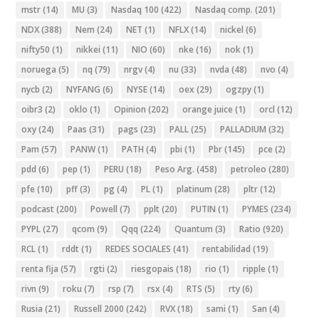
mstr
(14)
MU
(3)
Nasdaq 100
(422)
Nasdaq comp.
(201)
NDX
(388)
Nem
(24)
NET
(1)
NFLX
(14)
nickel
(6)
nifty50
(1)
nikkei
(11)
NIO
(60)
nke
(16)
nok
(1)
noruega
(5)
nq
(79)
nrgv
(4)
nu
(33)
nvda
(48)
nvo
(4)
nycb
(2)
NYFANG
(6)
NYSE
(14)
oex
(29)
ogzpy
(1)
oibr3
(2)
oklo
(1)
Opinion
(202)
orange juice
(1)
orcl
(12)
oxy
(24)
Paas
(31)
pags
(23)
PALL
(25)
PALLADIUM
(32)
Pam
(57)
PANW
(1)
PATH
(4)
pbi
(1)
Pbr
(145)
pce
(2)
pdd
(6)
pep
(1)
PERU
(18)
Peso Arg.
(458)
petroleo
(280)
pfe
(10)
pff
(3)
pg
(4)
PL
(1)
platinum
(28)
pltr
(12)
podcast
(200)
Powell
(7)
pplt
(20)
PUTIN
(1)
PYMES
(234)
PYPL
(27)
qcom
(9)
Qqq
(224)
Quantum
(3)
Ratio
(920)
RCL
(1)
rddt
(1)
REDES SOCIALES
(41)
rentabilidad
(19)
renta fija
(57)
rgti
(2)
riesgopais
(18)
rio
(1)
ripple
(1)
rivn
(9)
roku
(7)
rsp
(7)
rsx
(4)
RTS
(5)
rty
(6)
Rusia
(21)
Russell 2000
(242)
RVX
(18)
sami
(1)
San
(4)