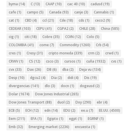
byma
(14)
C
(13)
CAAP
(10)
cac 40
(10)
cadusd
(19)
cafe
(1)
campo
(5)
Canada
(93)
canje
(3)
Cannabis
(1)
cat
(1)
CBD
(4)
ccl
(21)
Cde
(18)
cds
(1)
ceco2
(9)
CEDEAR
(103)
CEPU
(41)
CGPA2
(2)
CHILE
(28)
China
(585)
cig
(1)
citi
(18)
Cobre
(35)
COIN
(12)
Colo
(5)
COLOMBIA
(41)
come
(7)
Commodity
(1260)
Crb
(54)
cres
(1)
Cresy
(31)
cripto moneda
(339)
crm
(2)
crwd
(1)
CRWV
(1)
CS
(12)
csco
(3)
cursos
(1)
cuña
(1932)
cvs
(1)
cvx
(33)
Dax
(26)
DB
(6)
dba
(2)
Deja vu
(134)
Desp
(10)
dgcu2
(4)
Dia
(2)
didi
(4)
Dis
(19)
divergencias
(141)
dlo
(3)
docn
(1)
dogeusd
(2)
Dolar
(1674)
Dow Jones Industrial
(265)
Dow Jones Transport
(88)
duol
(2)
Dxy
(290)
ebr
(4)
ECB
(5)
ECH
(12)
edn
(14)
EDU
(2)
ee.u
(7)
EE.UU.
(4500)
Eem
(211)
EFA
(1)
Egipto
(1)
egpt
(1)
EGRNF
(1)
Emb
(32)
Emerging market
(2236)
encuesta
(1)