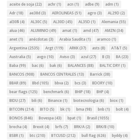
aceite de soja
(22)
achr
(1)
acn
(1)
adbe
(9)
adm
(1)
Adr
(18)
ae38d
(3)
AEROLINEAS
(51)
agro
(3)
AL29D
(2)
al30$
(4)
AL30C
(5)
AL30D
(45)
AL35D
(1)
Alemania
(55)
alua
(46)
ALUMINIO
(49)
amat
(1)
amd
(47)
AMZN
(34)
anet
(1)
anécdotas
(3)
Arabia Saudita
(1)
aramco
(1)
Argentina
(2535)
Argt
(119)
ARKK
(37)
asts
(8)
AT&T
(5)
Australia
(5)
avgo
(10)
Aviso
(3)
azul
(27)
B
(3)
BA
(23)
Baba
(99)
bac
(6)
bak
(6)
BALANCES
(88)
BALTIC DRY
(1)
BANCOS
(908)
BANCOS CENTRALES
(13)
Barrick
(38)
BBAR
(89)
Bbd
(105)
bbva
(2)
bcs
(3)
BDORY
(10)
bear flags
(125)
benchmark
(6)
BHIP
(18)
BHP
(4)
BIDU
(27)
bili
(6)
Binance
(1)
biotecnologia
(6)
biox
(1)
BITCOIN
(214)
BITO
(5)
bk
(1)
bma
(98)
bnb
(1)
bolt
(4)
BONOS
(846)
Bovespa
(43)
bpat
(1)
Brasil
(1055)
brecha
(4)
Brexit
(4)
brfs
(7)
BRK/A
(2)
BRK/B
(10)
BSBR
(1)
btc
(210)
BTCUSD
(212)
bull flag
(626)
byddy
(4)