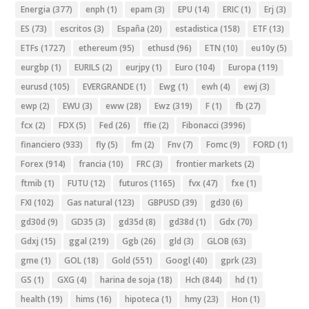
Energia
(377)
enph
(1)
epam
(3)
EPU
(14)
ERIC
(1)
Erj
(3)
ES
(73)
escritos
(3)
España
(20)
estadistica
(158)
ETF
(13)
ETFs
(1727)
ethereum
(95)
ethusd
(96)
ETN
(10)
eu10y
(5)
eurgbp
(1)
EURILS
(2)
eurjpy
(1)
Euro
(104)
Europa
(119)
eurusd
(105)
EVERGRANDE
(1)
Ewg
(1)
ewh
(4)
ewj
(3)
ewp
(2)
EWU
(3)
eww
(28)
Ewz
(319)
F
(1)
fb
(27)
fcx
(2)
FDX
(5)
Fed
(26)
ffie
(2)
Fibonacci
(3996)
financiero
(933)
fly
(5)
fm
(2)
Fnv
(7)
Fomc
(9)
FORD
(1)
Forex
(914)
francia
(10)
FRC
(3)
frontier markets
(2)
ftmib
(1)
FUTU
(12)
futuros
(1165)
fvx
(47)
fxe
(1)
FXI
(102)
Gas natural
(123)
GBPUSD
(39)
gd30
(6)
gd30d
(9)
GD35
(3)
gd35d
(8)
gd38d
(1)
Gdx
(70)
Gdxj
(15)
ggal
(219)
Ggb
(26)
gld
(3)
GLOB
(63)
gme
(1)
GOL
(18)
Gold
(551)
Googl
(40)
gprk
(23)
GS
(1)
GXG
(4)
harina de soja
(18)
Hch
(844)
hd
(1)
health
(19)
hims
(16)
hipoteca
(1)
hmy
(23)
Hon
(1)