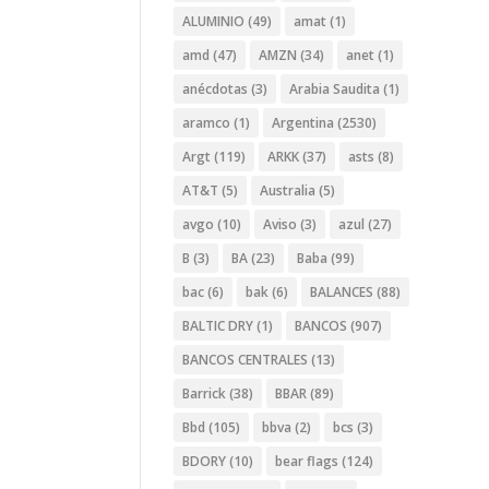
ALUMINIO
(49)
amat
(1)
amd
(47)
AMZN
(34)
anet
(1)
anécdotas
(3)
Arabia Saudita
(1)
aramco
(1)
Argentina
(2530)
Argt
(119)
ARKK
(37)
asts
(8)
AT&T
(5)
Australia
(5)
avgo
(10)
Aviso
(3)
azul
(27)
B
(3)
BA
(23)
Baba
(99)
bac
(6)
bak
(6)
BALANCES
(88)
BALTIC DRY
(1)
BANCOS
(907)
BANCOS CENTRALES
(13)
Barrick
(38)
BBAR
(89)
Bbd
(105)
bbva
(2)
bcs
(3)
BDORY
(10)
bear flags
(124)