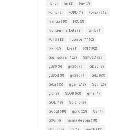
fly
(5)
fm
(2)
Fnv
(7)
Fomc
(9)
FORD
(1)
Forex
(912)
francia
(10)
FRC
(3)
frontier markets
(2)
ftmib
(1)
FUTU
(12)
futuros
(1162)
fvx
(47)
fxe
(1)
FXI
(102)
Gas natural
(123)
GBPUSD
(39)
gd30
(6)
gd30d
(9)
GD35
(3)
gd35d
(8)
gd38d
(1)
Gdx
(69)
Gdxj
(15)
ggal
(218)
Ggb
(26)
gld
(3)
GLOB
(63)
gme
(1)
GOL
(18)
Gold
(548)
Googl
(40)
gprk
(23)
GS
(1)
GXG
(4)
harina de soja
(18)
Hch
(844)
hd
(1)
health
(19)