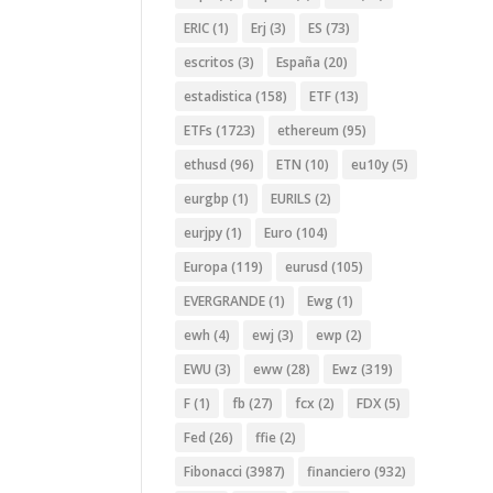
ERIC
(1)
Erj
(3)
ES
(73)
escritos
(3)
España
(20)
estadistica
(158)
ETF
(13)
ETFs
(1723)
ethereum
(95)
ethusd
(96)
ETN
(10)
eu10y
(5)
eurgbp
(1)
EURILS
(2)
eurjpy
(1)
Euro
(104)
Europa
(119)
eurusd
(105)
EVERGRANDE
(1)
Ewg
(1)
ewh
(4)
ewj
(3)
ewp
(2)
EWU
(3)
eww
(28)
Ewz
(319)
F
(1)
fb
(27)
fcx
(2)
FDX
(5)
Fed
(26)
ffie
(2)
Fibonacci
(3987)
financiero
(932)