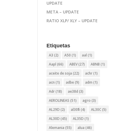
UPDATE
META – UPDATE
RATIO XLP/ XLY – UPDATE
Etiquetas
A3
(2)
A50
(1)
aal
(1)
Aapl
(66)
ABEV
(27)
ABNB
(1)
aceite de soja
(22)
achr
(1)
acn
(1)
adbe
(9)
adm
(1)
Adr
(18)
ae38d
(3)
AEROLINEAS
(51)
agro
(3)
AL29D
(2)
al30$
(4)
AL30C
(5)
AL30D
(45)
AL35D
(1)
Alemania
(55)
alua
(46)