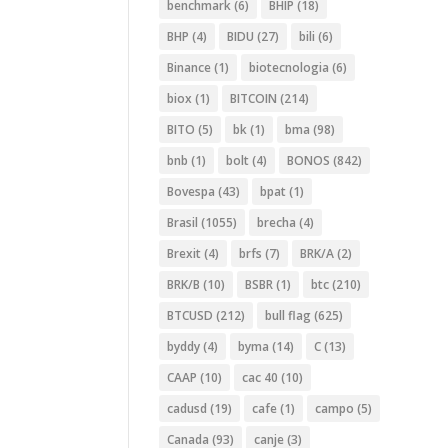
benchmark
(6)
BHIP
(18)
BHP
(4)
BIDU
(27)
bili
(6)
Binance
(1)
biotecnologia
(6)
biox
(1)
BITCOIN
(214)
BITO
(5)
bk
(1)
bma
(98)
bnb
(1)
bolt
(4)
BONOS
(842)
Bovespa
(43)
bpat
(1)
Brasil
(1055)
brecha
(4)
Brexit
(4)
brfs
(7)
BRK/A
(2)
BRK/B
(10)
BSBR
(1)
btc
(210)
BTCUSD
(212)
bull flag
(625)
byddy
(4)
byma
(14)
C
(13)
CAAP
(10)
cac 40
(10)
cadusd
(19)
cafe
(1)
campo
(5)
Canada
(93)
canje
(3)