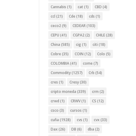
Cannabis
(1)
cat
(1)
CBD
(4)
ccl
(21)
Cde
(18)
cds
(1)
ceco2
(9)
CEDEAR
(103)
CEPU
(41)
CGPA2
(2)
CHILE
(28)
China
(585)
cig
(1)
citi
(18)
Cobre
(35)
COIN
(12)
Colo
(5)
COLOMBIA
(41)
come
(7)
Commodity
(1257)
Crb
(54)
cres
(1)
Cresy
(30)
cripto moneda
(339)
crm
(2)
crwd
(1)
CRWV
(1)
CS
(12)
csco
(3)
cursos
(1)
cuña
(1928)
cvs
(1)
cvx
(33)
Dax
(26)
DB
(6)
dba
(2)