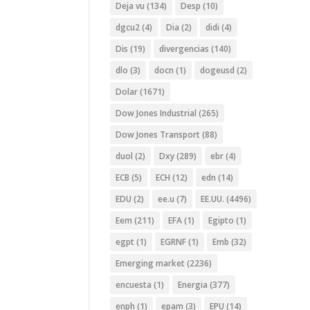
Deja vu
(134)
Desp
(10)
dgcu2
(4)
Dia
(2)
didi
(4)
Dis
(19)
divergencias
(140)
dlo
(3)
docn
(1)
dogeusd
(2)
Dolar
(1671)
Dow Jones Industrial
(265)
Dow Jones Transport
(88)
duol
(2)
Dxy
(289)
ebr
(4)
ECB
(5)
ECH
(12)
edn
(14)
EDU
(2)
ee.u
(7)
EE.UU.
(4496)
Eem
(211)
EFA
(1)
Egipto
(1)
egpt
(1)
EGRNF
(1)
Emb
(32)
Emerging market
(2236)
encuesta
(1)
Energia
(377)
enph
(1)
epam
(3)
EPU
(14)