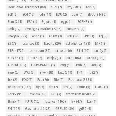
Dow Jones Transport
(88)
duol
(2)
Dxy
(289)
ebr
(4)
ECB
(5)
ECH
(12)
edn
(14)
EDU
(2)
ee.u
(7)
EE.UU.
(4496)
Eem
(211)
EFA
(1)
Egipto
(1)
egpt
(1)
EGRNF
(1)
Emb
(32)
Emerging market
(2236)
encuesta
(1)
Energia
(377)
enph
(1)
epam
(3)
EPU
(14)
ERIC
(1)
Erj
(3)
ES
(73)
escritos
(3)
España
(20)
estadistica
(158)
ETF
(13)
ETFs
(1725)
ethereum
(95)
ethusd
(96)
ETN
(10)
eu10y
(5)
eurgbp
(1)
EURILS
(2)
eurjpy
(1)
Euro
(104)
Europa
(119)
eurusd
(105)
EVERGRANDE
(1)
Ewg
(1)
ewh
(4)
ewj
(3)
ewp
(2)
EWU
(3)
eww
(28)
Ewz
(319)
F
(1)
fb
(27)
fcx
(2)
FDX
(5)
Fed
(26)
ffie
(2)
Fibonacci
(3989)
financiero
(932)
fly
(5)
fm
(2)
Fnv
(7)
Fomc
(9)
FORD
(1)
Forex
(912)
francia
(10)
FRC
(3)
frontier markets
(2)
ftmib
(1)
FUTU
(12)
futuros
(1165)
fvx
(47)
fxe
(1)
FXI
(102)
Gas natural
(123)
GBPUSD
(39)
gd30
(6)
gd30d
(9)
GD35
(3)
gd35d
(8)
gd38d
(1)
Gdx
(70)