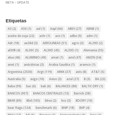
META – UPDATE
Etiquetas
A3
(2)
A50
(1)
aal
(1)
Aapl
(66)
ABEV
(27)
ABNB
(1)
aceite de soja
(22)
achr
(1)
acn
(1)
adbe
(9)
adm
(1)
Adr
(18)
ae38d
(3)
AEROLINEAS
(51)
agro
(3)
AL29D
(2)
al30$
(4)
AL30C
(5)
AL30D
(45)
AL35D
(1)
Alemania
(55)
alua
(46)
ALUMINIO
(49)
amat
(1)
amd
(47)
AMZN
(34)
anet
(1)
anécdotas
(3)
Arabia Saudita
(1)
aramco
(1)
Argentina
(2530)
Argt
(119)
ARKK
(37)
asts
(8)
AT&T
(5)
Australia
(5)
avgo
(10)
Aviso
(3)
azul
(27)
B
(3)
BA
(23)
Baba
(99)
bac
(6)
bak
(6)
BALANCES
(88)
BALTIC DRY
(1)
BANCOS
(907)
BANCOS CENTRALES
(13)
Barrick
(38)
BBAR
(89)
Bbd
(105)
bbva
(2)
bcs
(3)
BDORY
(10)
bear flags
(124)
benchmark
(6)
BHIP
(18)
BHP
(4)
BIDU
(27)
bili
(6)
Binance
(1)
biotecnologia
(6)
biox
(1)