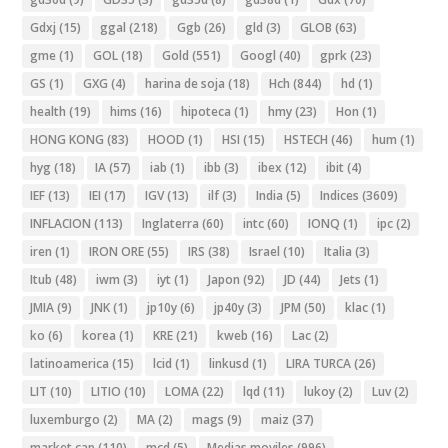
Gdxj
(15)
ggal
(218)
Ggb
(26)
gld
(3)
GLOB
(63)
gme
(1)
GOL
(18)
Gold
(551)
Googl
(40)
gprk
(23)
GS
(1)
GXG
(4)
harina de soja
(18)
Hch
(844)
hd
(1)
health
(19)
hims
(16)
hipoteca
(1)
hmy
(23)
Hon
(1)
HONG KONG
(83)
HOOD
(1)
HSI
(15)
HSTECH
(46)
hum
(1)
hyg
(18)
IA
(57)
iab
(1)
ibb
(3)
ibex
(12)
ibit
(4)
IEF
(13)
IEI
(17)
IGV
(13)
ilf
(3)
India
(5)
Indices
(3609)
INFLACION
(113)
Inglaterra
(60)
intc
(60)
IONQ
(1)
ipc
(2)
iren
(1)
IRON ORE
(55)
IRS
(38)
Israel
(10)
Italia
(3)
Itub
(48)
iwm
(3)
iyt
(1)
Japon
(92)
JD
(44)
Jets
(1)
JMIA
(9)
JNK
(1)
jp10y
(6)
jp40y
(3)
JPM
(50)
klac
(1)
ko
(6)
korea
(1)
KRE
(21)
kweb
(16)
Lac
(2)
latinoamerica
(15)
lcid
(1)
linkusd
(1)
LIRA TURCA
(26)
LIT
(10)
LITIO
(10)
LOMA
(22)
lqd
(11)
lukoy
(2)
Luv
(2)
luxemburgo
(2)
MA
(2)
mags
(9)
maiz
(37)
market cap
(110)
mcd
(5)
Medias moviles
(996)