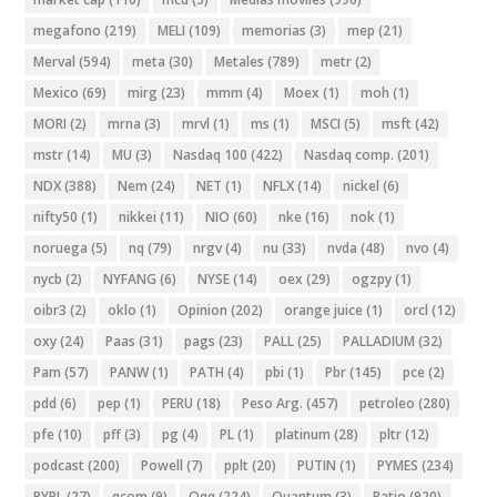
megafono
(219)
MELI
(109)
memorias
(3)
mep
(21)
Merval
(594)
meta
(30)
Metales
(789)
metr
(2)
Mexico
(69)
mirg
(23)
mmm
(4)
Moex
(1)
moh
(1)
MORI
(2)
mrna
(3)
mrvl
(1)
ms
(1)
MSCI
(5)
msft
(42)
mstr
(14)
MU
(3)
Nasdaq 100
(422)
Nasdaq comp.
(201)
NDX
(388)
Nem
(24)
NET
(1)
NFLX
(14)
nickel
(6)
nifty50
(1)
nikkei
(11)
NIO
(60)
nke
(16)
nok
(1)
noruega
(5)
nq
(79)
nrgv
(4)
nu
(33)
nvda
(48)
nvo
(4)
nycb
(2)
NYFANG
(6)
NYSE
(14)
oex
(29)
ogzpy
(1)
oibr3
(2)
oklo
(1)
Opinion
(202)
orange juice
(1)
orcl
(12)
oxy
(24)
Paas
(31)
pags
(23)
PALL
(25)
PALLADIUM
(32)
Pam
(57)
PANW
(1)
PATH
(4)
pbi
(1)
Pbr
(145)
pce
(2)
pdd
(6)
pep
(1)
PERU
(18)
Peso Arg.
(457)
petroleo
(280)
pfe
(10)
pff
(3)
pg
(4)
PL
(1)
platinum
(28)
pltr
(12)
podcast
(200)
Powell
(7)
pplt
(20)
PUTIN
(1)
PYMES
(234)
PYPL
(27)
qcom
(9)
Qqq
(224)
Quantum
(3)
Ratio
(920)