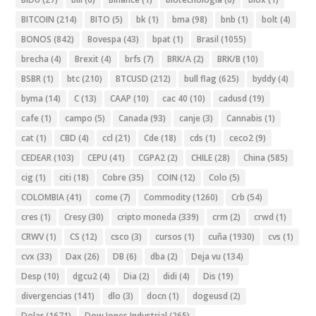
BITCOIN
(214)
BITO
(5)
bk
(1)
bma
(98)
bnb
(1)
bolt
(4)
BONOS
(842)
Bovespa
(43)
bpat
(1)
Brasil
(1055)
brecha
(4)
Brexit
(4)
brfs
(7)
BRK/A
(2)
BRK/B
(10)
BSBR
(1)
btc
(210)
BTCUSD
(212)
bull flag
(625)
byddy
(4)
byma
(14)
C
(13)
CAAP
(10)
cac 40
(10)
cadusd
(19)
cafe
(1)
campo
(5)
Canada
(93)
canje
(3)
Cannabis
(1)
cat
(1)
CBD
(4)
ccl
(21)
Cde
(18)
cds
(1)
ceco2
(9)
CEDEAR
(103)
CEPU
(41)
CGPA2
(2)
CHILE
(28)
China
(585)
cig
(1)
citi
(18)
Cobre
(35)
COIN
(12)
Colo
(5)
COLOMBIA
(41)
come
(7)
Commodity
(1260)
Crb
(54)
cres
(1)
Cresy
(30)
cripto moneda
(339)
crm
(2)
crwd
(1)
CRWV
(1)
CS
(12)
csco
(3)
cursos
(1)
cuña
(1930)
cvs
(1)
cvx
(33)
Dax
(26)
DB
(6)
dba
(2)
Deja vu
(134)
Desp
(10)
dgcu2
(4)
Dia
(2)
didi
(4)
Dis
(19)
divergencias
(141)
dlo
(3)
docn
(1)
dogeusd
(2)
Dolar
(1671)
Dow Jones Industrial
(265)