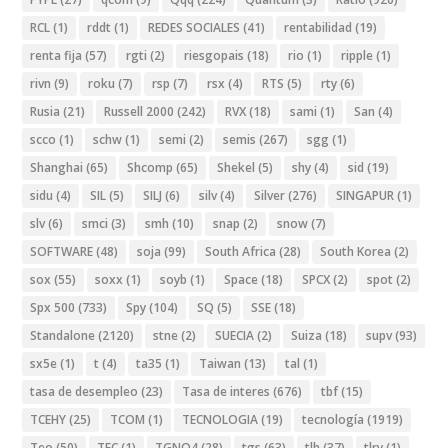
RCL
(1)
rddt
(1)
REDES SOCIALES
(41)
rentabilidad
(19)
renta fija
(57)
rgti
(2)
riesgopais
(18)
rio
(1)
ripple
(1)
rivn
(9)
roku
(7)
rsp
(7)
rsx
(4)
RTS
(5)
rty
(6)
Rusia
(21)
Russell 2000
(242)
RVX
(18)
sami
(1)
San
(4)
scco
(1)
schw
(1)
semi
(2)
semis
(267)
sgg
(1)
Shanghai
(65)
Shcomp
(65)
Shekel
(5)
shy
(4)
sid
(19)
sidu
(4)
SIL
(5)
SILJ
(6)
silv
(4)
Silver
(276)
SINGAPUR
(1)
slv
(6)
smci
(3)
smh
(10)
snap
(2)
snow
(7)
SOFTWARE
(48)
soja
(99)
South Africa
(28)
South Korea
(2)
sox
(55)
soxx
(1)
soyb
(1)
Space
(18)
SPCX
(2)
spot
(2)
Spx 500
(733)
Spy
(104)
SQ
(5)
SSE
(18)
Standalone
(2120)
stne
(2)
SUECIA
(2)
Suiza
(18)
supv
(93)
sx5e
(1)
t
(4)
ta35
(1)
Taiwan
(13)
tal
(1)
tasa de desempleo
(23)
Tasa de interes
(676)
tbf
(15)
TCEHY
(25)
TCOM
(1)
TECNOLOGIA
(19)
tecnología
(1919)
Teo
(50)
TFC
(1)
TGNO4
(28)
tgs
(63)
tlh
(37)
tlry
(1)