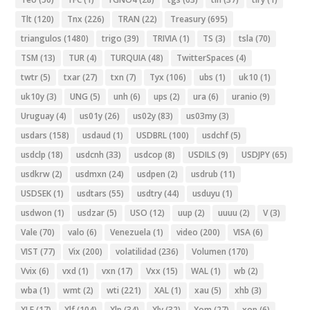
Tlt
(120)
Tnx
(226)
TRAN
(22)
Treasury
(695)
triangulos
(1480)
trigo
(39)
TRIVIA
(1)
TS
(3)
tsla
(70)
TSM
(13)
TUR
(4)
TURQUIA
(48)
TwitterSpaces
(4)
twtr
(5)
txar
(27)
txn
(7)
Tyx
(106)
ubs
(1)
uk10
(1)
uk10y
(3)
UNG
(5)
unh
(6)
ups
(2)
ura
(6)
uranio
(9)
Uruguay
(4)
us01y
(26)
us02y
(83)
us03my
(3)
usdars
(158)
usdaud
(1)
USDBRL
(100)
usdchf
(5)
usdclp
(18)
usdcnh
(33)
usdcop
(8)
USDILS
(9)
USDJPY
(65)
usdkrw
(2)
usdmxn
(24)
usdpen
(2)
usdrub
(11)
USDSEK
(1)
usdtars
(55)
usdtry
(44)
usduyu
(1)
usdwon
(1)
usdzar
(5)
USO
(12)
uup
(2)
uuuu
(2)
V
(3)
Vale
(70)
valo
(6)
Venezuela
(1)
video
(200)
VISA
(6)
VIST
(77)
Vix
(200)
volatilidad
(236)
Volumen
(170)
Vvix
(6)
vxd
(1)
vxn
(17)
Vxx
(15)
WAL
(1)
wb
(2)
wba
(1)
wmt
(2)
wti
(221)
XAL
(1)
xau
(5)
xhb
(3)
XLE
(17)
Xlf
(104)
Xlp
(34)
Xly
(32)
Xom
(27)
xop
(6)