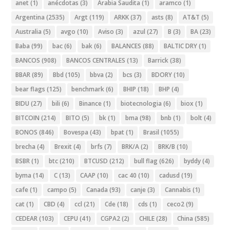
anet
(1)
anécdotas
(3)
Arabia Saudita
(1)
aramco
(1)
Argentina
(2535)
Argt
(119)
ARKK
(37)
asts
(8)
AT&T
(5)
Australia
(5)
avgo
(10)
Aviso
(3)
azul
(27)
B
(3)
BA
(23)
Baba
(99)
bac
(6)
bak
(6)
BALANCES
(88)
BALTIC DRY
(1)
BANCOS
(908)
BANCOS CENTRALES
(13)
Barrick
(38)
BBAR
(89)
Bbd
(105)
bbva
(2)
bcs
(3)
BDORY
(10)
bear flags
(125)
benchmark
(6)
BHIP
(18)
BHP
(4)
BIDU
(27)
bili
(6)
Binance
(1)
biotecnologia
(6)
biox
(1)
BITCOIN
(214)
BITO
(5)
bk
(1)
bma
(98)
bnb
(1)
bolt
(4)
BONOS
(846)
Bovespa
(43)
bpat
(1)
Brasil
(1055)
brecha
(4)
Brexit
(4)
brfs
(7)
BRK/A
(2)
BRK/B
(10)
BSBR
(1)
btc
(210)
BTCUSD
(212)
bull flag
(626)
byddy
(4)
byma
(14)
C
(13)
CAAP
(10)
cac 40
(10)
cadusd
(19)
cafe
(1)
campo
(5)
Canada
(93)
canje
(3)
Cannabis
(1)
cat
(1)
CBD
(4)
ccl
(21)
Cde
(18)
cds
(1)
ceco2
(9)
CEDEAR
(103)
CEPU
(41)
CGPA2
(2)
CHILE
(28)
China
(585)