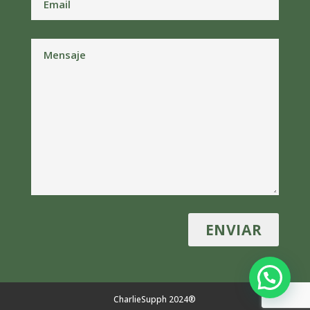
CharlieSupph 2024®