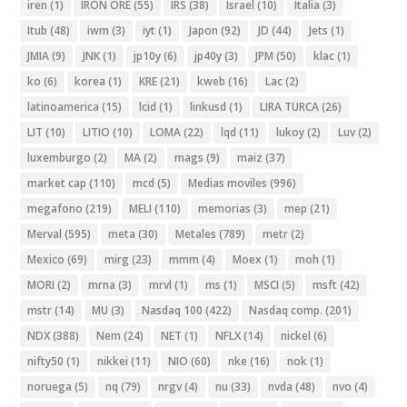
iren
(1)
IRON ORE
(55)
IRS
(38)
Israel
(10)
Italia
(3)
Itub
(48)
iwm
(3)
iyt
(1)
Japon
(92)
JD
(44)
Jets
(1)
JMIA
(9)
JNK
(1)
jp10y
(6)
jp40y
(3)
JPM
(50)
klac
(1)
ko
(6)
korea
(1)
KRE
(21)
kweb
(16)
Lac
(2)
latinoamerica
(15)
lcid
(1)
linkusd
(1)
LIRA TURCA
(26)
LIT
(10)
LITIO
(10)
LOMA
(22)
lqd
(11)
lukoy
(2)
Luv
(2)
luxemburgo
(2)
MA
(2)
mags
(9)
maiz
(37)
market cap
(110)
mcd
(5)
Medias moviles
(996)
megafono
(219)
MELI
(110)
memorias
(3)
mep
(21)
Merval
(595)
meta
(30)
Metales
(789)
metr
(2)
Mexico
(69)
mirg
(23)
mmm
(4)
Moex
(1)
moh
(1)
MORI
(2)
mrna
(3)
mrvl
(1)
ms
(1)
MSCI
(5)
msft
(42)
mstr
(14)
MU
(3)
Nasdaq 100
(422)
Nasdaq comp.
(201)
NDX
(388)
Nem
(24)
NET
(1)
NFLX
(14)
nickel
(6)
nifty50
(1)
nikkei
(11)
NIO
(60)
nke
(16)
nok
(1)
noruega
(5)
nq
(79)
nrgv
(4)
nu
(33)
nvda
(48)
nvo
(4)