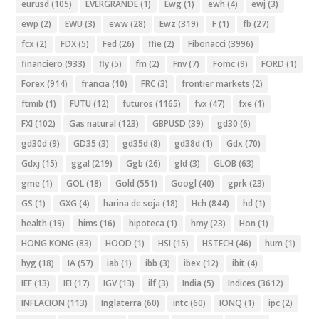
eurusd
(105)
EVERGRANDE
(1)
Ewg
(1)
ewh
(4)
ewj
(3)
ewp
(2)
EWU
(3)
eww
(28)
Ewz
(319)
F
(1)
fb
(27)
fcx
(2)
FDX
(5)
Fed
(26)
ffie
(2)
Fibonacci
(3996)
financiero
(933)
fly
(5)
fm
(2)
Fnv
(7)
Fomc
(9)
FORD
(1)
Forex
(914)
francia
(10)
FRC
(3)
frontier markets
(2)
ftmib
(1)
FUTU
(12)
futuros
(1165)
fvx
(47)
fxe
(1)
FXI
(102)
Gas natural
(123)
GBPUSD
(39)
gd30
(6)
gd30d
(9)
GD35
(3)
gd35d
(8)
gd38d
(1)
Gdx
(70)
Gdxj
(15)
ggal
(219)
Ggb
(26)
gld
(3)
GLOB
(63)
gme
(1)
GOL
(18)
Gold
(551)
Googl
(40)
gprk
(23)
GS
(1)
GXG
(4)
harina de soja
(18)
Hch
(844)
hd
(1)
health
(19)
hims
(16)
hipoteca
(1)
hmy
(23)
Hon
(1)
HONG KONG
(83)
HOOD
(1)
HSI
(15)
HSTECH
(46)
hum
(1)
hyg
(18)
IA
(57)
iab
(1)
ibb
(3)
ibex
(12)
ibit
(4)
IEF
(13)
IEI
(17)
IGV
(13)
ilf
(3)
India
(5)
Indices
(3612)
INFLACION
(113)
Inglaterra
(60)
intc
(60)
IONQ
(1)
ipc
(2)