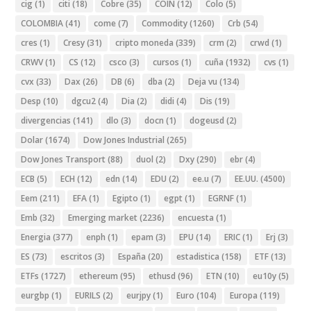
cig
(1)
citi
(18)
Cobre
(35)
COIN
(12)
Colo
(5)
COLOMBIA
(41)
come
(7)
Commodity
(1260)
Crb
(54)
cres
(1)
Cresy
(31)
cripto moneda
(339)
crm
(2)
crwd
(1)
CRWV
(1)
CS
(12)
csco
(3)
cursos
(1)
cuña
(1932)
cvs
(1)
cvx
(33)
Dax
(26)
DB
(6)
dba
(2)
Deja vu
(134)
Desp
(10)
dgcu2
(4)
Dia
(2)
didi
(4)
Dis
(19)
divergencias
(141)
dlo
(3)
docn
(1)
dogeusd
(2)
Dolar
(1674)
Dow Jones Industrial
(265)
Dow Jones Transport
(88)
duol
(2)
Dxy
(290)
ebr
(4)
ECB
(5)
ECH
(12)
edn
(14)
EDU
(2)
ee.u
(7)
EE.UU.
(4500)
Eem
(211)
EFA
(1)
Egipto
(1)
egpt
(1)
EGRNF
(1)
Emb
(32)
Emerging market
(2236)
encuesta
(1)
Energia
(377)
enph
(1)
epam
(3)
EPU
(14)
ERIC
(1)
Erj
(3)
ES
(73)
escritos
(3)
España
(20)
estadistica
(158)
ETF
(13)
ETFs
(1727)
ethereum
(95)
ethusd
(96)
ETN
(10)
eu10y
(5)
eurgbp
(1)
EURILS
(2)
eurjpy
(1)
Euro
(104)
Europa
(119)