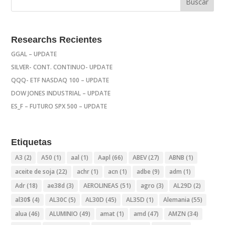
Researchs Recientes
GGAL – UPDATE
SILVER- CONT. CONTINUO- UPDATE
QQQ- ETF NASDAQ 100 – UPDATE
DOW JONES INDUSTRIAL – UPDATE
ES_F – FUTURO SPX 500 – UPDATE
Etiquetas
A3
(2)
A50
(1)
aal
(1)
Aapl
(66)
ABEV
(27)
ABNB
(1)
aceite de soja
(22)
achr
(1)
acn
(1)
adbe
(9)
adm
(1)
Adr
(18)
ae38d
(3)
AEROLINEAS
(51)
agro
(3)
AL29D
(2)
al30$
(4)
AL30C
(5)
AL30D
(45)
AL35D
(1)
Alemania
(55)
alua
(46)
ALUMINIO
(49)
amat
(1)
amd
(47)
AMZN
(34)