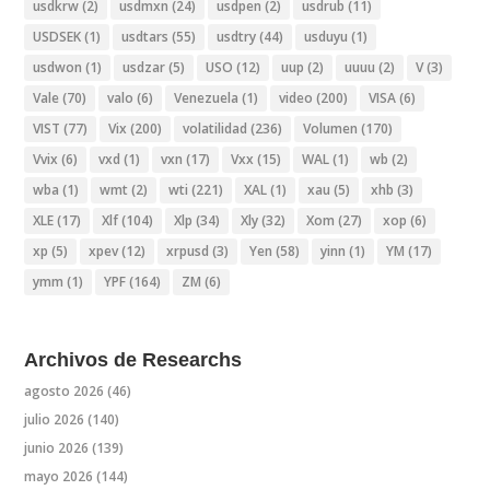
usdkrw
(2)
usdmxn
(24)
usdpen
(2)
usdrub
(11)
USDSEK
(1)
usdtars
(55)
usdtry
(44)
usduyu
(1)
usdwon
(1)
usdzar
(5)
USO
(12)
uup
(2)
uuuu
(2)
V
(3)
Vale
(70)
valo
(6)
Venezuela
(1)
video
(200)
VISA
(6)
VIST
(77)
Vix
(200)
volatilidad
(236)
Volumen
(170)
Vvix
(6)
vxd
(1)
vxn
(17)
Vxx
(15)
WAL
(1)
wb
(2)
wba
(1)
wmt
(2)
wti
(221)
XAL
(1)
xau
(5)
xhb
(3)
XLE
(17)
Xlf
(104)
Xlp
(34)
Xly
(32)
Xom
(27)
xop
(6)
xp
(5)
xpev
(12)
xrpusd
(3)
Yen
(58)
yinn
(1)
YM
(17)
ymm
(1)
YPF
(164)
ZM
(6)
Archivos de Researchs
agosto 2026
(46)
julio 2026
(140)
junio 2026
(139)
mayo 2026
(144)