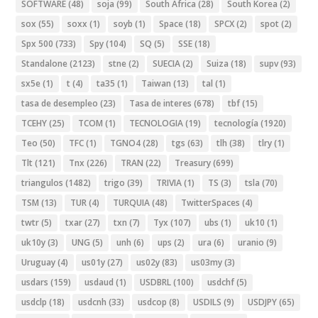
SOFTWARE
(48)
soja
(99)
South Africa
(28)
South Korea
(2)
sox
(55)
soxx
(1)
soyb
(1)
Space
(18)
SPCX
(2)
spot
(2)
Spx 500
(733)
Spy
(104)
SQ
(5)
SSE
(18)
Standalone
(2123)
stne
(2)
SUECIA
(2)
Suiza
(18)
supv
(93)
sx5e
(1)
t
(4)
ta35
(1)
Taiwan
(13)
tal
(1)
tasa de desempleo
(23)
Tasa de interes
(678)
tbf
(15)
TCEHY
(25)
TCOM
(1)
TECNOLOGIA
(19)
tecnología
(1920)
Teo
(50)
TFC
(1)
TGNO4
(28)
tgs
(63)
tlh
(38)
tlry
(1)
Tlt
(121)
Tnx
(226)
TRAN
(22)
Treasury
(699)
triangulos
(1482)
trigo
(39)
TRIVIA
(1)
TS
(3)
tsla
(70)
TSM
(13)
TUR
(4)
TURQUIA
(48)
TwitterSpaces
(4)
twtr
(5)
txar
(27)
txn
(7)
Tyx
(107)
ubs
(1)
uk10
(1)
uk10y
(3)
UNG
(5)
unh
(6)
ups
(2)
ura
(6)
uranio
(9)
Uruguay
(4)
us01y
(27)
us02y
(83)
us03my
(3)
usdars
(159)
usdaud
(1)
USDBRL
(100)
usdchf
(5)
usdclp
(18)
usdcnh
(33)
usdcop
(8)
USDILS
(9)
USDJPY
(65)