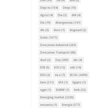
Dax
(26)
DB
(6)
dba
(2)
Deja vu
(134)
Desp
(10)
dgcu2
(4)
Dia
(2)
didi
(4)
Dis
(19)
divergencias
(141)
dlo
(3)
docn
(1)
dogeusd
(2)
Dolar
(1671)
Dow Jones Industrial
(265)
Dow Jones Transport
(88)
duol
(2)
Dxy
(289)
ebr
(4)
ECB
(5)
ECH
(12)
edn
(14)
EDU
(2)
ee.u
(7)
EE.UU.
(4496)
Eem
(211)
EFA
(1)
Egipto
(1)
egpt
(1)
EGRNF
(1)
Emb
(32)
Emerging market
(2236)
encuesta
(1)
Energia
(377)