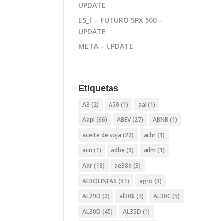
UPDATE
ES_F – FUTURO SPX 500 –
UPDATE
META – UPDATE
Etiquetas
A3
(2)
A50
(1)
aal
(1)
Aapl
(66)
ABEV
(27)
ABNB
(1)
aceite de soja
(22)
achr
(1)
acn
(1)
adbe
(9)
adm
(1)
Adr
(18)
ae38d
(3)
AEROLINEAS
(51)
agro
(3)
AL29D
(2)
al30$
(4)
AL30C
(5)
AL30D
(45)
AL35D
(1)