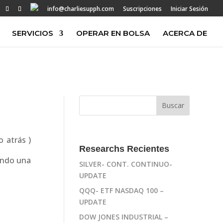
info@charliesupph.com
Suscripciones
Iniciar Sesión
SERVICIOS
OPERAR EN BOLSA
ACERCA DE
 atrás )
Researchs Recientes
ando una
SILVER- CONT. CONTINUO-
UPDATE
QQQ- ETF NASDAQ 100 –
UPDATE
DOW JONES INDUSTRIAL –