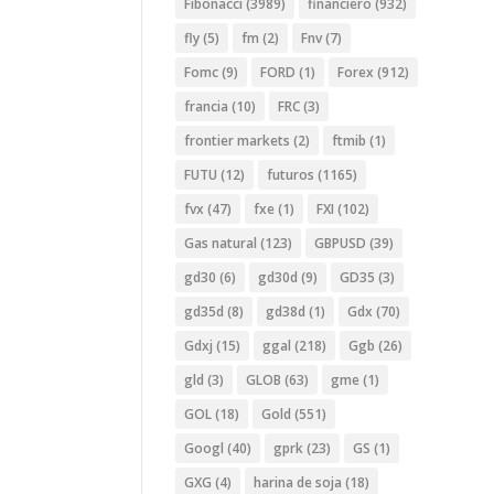
Fibonacci
(3989)
financiero
(932)
fly
(5)
fm
(2)
Fnv
(7)
Fomc
(9)
FORD
(1)
Forex
(912)
francia
(10)
FRC
(3)
frontier markets
(2)
ftmib
(1)
FUTU
(12)
futuros
(1165)
fvx
(47)
fxe
(1)
FXI
(102)
Gas natural
(123)
GBPUSD
(39)
gd30
(6)
gd30d
(9)
GD35
(3)
gd35d
(8)
gd38d
(1)
Gdx
(70)
Gdxj
(15)
ggal
(218)
Ggb
(26)
gld
(3)
GLOB
(63)
gme
(1)
GOL
(18)
Gold
(551)
Googl
(40)
gprk
(23)
GS
(1)
GXG
(4)
harina de soja
(18)