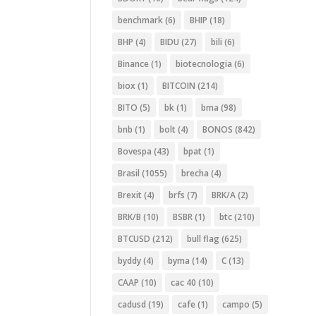
benchmark
(6)
BHIP
(18)
BHP
(4)
BIDU
(27)
bili
(6)
Binance
(1)
biotecnologia
(6)
biox
(1)
BITCOIN
(214)
BITO
(5)
bk
(1)
bma
(98)
bnb
(1)
bolt
(4)
BONOS
(842)
Bovespa
(43)
bpat
(1)
Brasil
(1055)
brecha
(4)
Brexit
(4)
brfs
(7)
BRK/A
(2)
BRK/B
(10)
BSBR
(1)
btc
(210)
BTCUSD
(212)
bull flag
(625)
byddy
(4)
byma
(14)
C
(13)
CAAP
(10)
cac 40
(10)
cadusd
(19)
cafe
(1)
campo
(5)