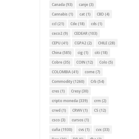
Canada
(93)
canje
(3)
Cannabis
(1)
cat
(1)
CBD
(4)
ccl
(21)
Cde
(18)
cds
(1)
ceco2
(9)
CEDEAR
(103)
CEPU
(41)
CGPA2
(2)
CHILE
(28)
China
(585)
cig
(1)
citi
(18)
Cobre
(35)
COIN
(12)
Colo
(5)
COLOMBIA
(41)
come
(7)
Commodity
(1260)
Crb
(54)
cres
(1)
Cresy
(30)
cripto moneda
(339)
crm
(2)
crwd
(1)
CRWV
(1)
CS
(12)
csco
(3)
cursos
(1)
cuña
(1930)
cvs
(1)
cvx
(33)