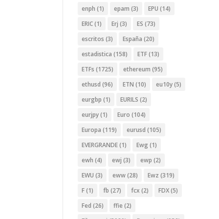
enph
(1)
epam
(3)
EPU
(14)
ERIC
(1)
Erj
(3)
ES
(73)
escritos
(3)
España
(20)
estadistica
(158)
ETF
(13)
ETFs
(1725)
ethereum
(95)
ethusd
(96)
ETN
(10)
eu10y
(5)
eurgbp
(1)
EURILS
(2)
eurjpy
(1)
Euro
(104)
Europa
(119)
eurusd
(105)
EVERGRANDE
(1)
Ewg
(1)
ewh
(4)
ewj
(3)
ewp
(2)
EWU
(3)
eww
(28)
Ewz
(319)
F
(1)
fb
(27)
fcx
(2)
FDX
(5)
Fed
(26)
ffie
(2)