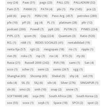
oxy
(24)
Paas
(31)
pags
(23)
PALL
(25)
PALLADIUM
(32)
Pam
(57)
PANW
(1)
PATH
(4)
pbi
(1)
Pbr
(145)
pce
(2)
pdd
(6)
pep
(1)
PERU
(18)
Peso Arg.
(457)
petroleo
(280)
pfe
(10)
pff
(3)
pg
(4)
PL
(1)
platinum
(28)
pltr
(12)
podcast
(200)
Powell
(7)
pplt
(20)
PUTIN
(1)
PYMES
(234)
PYPL
(27)
qcom
(9)
Qqq
(224)
Quantum
(3)
Ratio
(920)
RCL
(1)
rddt
(1)
REDES SOCIALES
(41)
rentabilidad
(19)
renta fija
(57)
rgti
(2)
riesgopais
(18)
rio
(1)
ripple
(1)
rivn
(9)
roku
(7)
rsp
(7)
rsx
(4)
RTS
(5)
rty
(6)
Rusia
(21)
Russell 2000
(242)
RVX
(18)
sami
(1)
San
(4)
scco
(1)
schw
(1)
semi
(2)
semis
(267)
sgg
(1)
Shanghai
(65)
Shcomp
(65)
Shekel
(5)
shy
(4)
sid
(19)
sidu
(4)
SIL
(5)
SILJ
(6)
silv
(4)
Silver
(276)
SINGAPUR
(1)
slv
(6)
smci
(3)
smh
(10)
snap
(2)
snow
(7)
SOFTWARE
(48)
soja
(99)
South Africa
(28)
South Korea
(2)
sox
(55)
soxx
(1)
soyb
(1)
Space
(18)
SPCX
(2)
spot
(2)