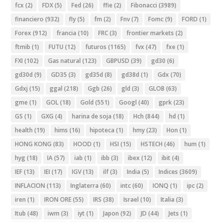
fcx
(2)
FDX
(5)
Fed
(26)
ffie
(2)
Fibonacci
(3989)
financiero
(932)
fly
(5)
fm
(2)
Fnv
(7)
Fomc
(9)
FORD
(1)
Forex
(912)
francia
(10)
FRC
(3)
frontier markets
(2)
ftmib
(1)
FUTU
(12)
futuros
(1165)
fvx
(47)
fxe
(1)
FXI
(102)
Gas natural
(123)
GBPUSD
(39)
gd30
(6)
gd30d
(9)
GD35
(3)
gd35d
(8)
gd38d
(1)
Gdx
(70)
Gdxj
(15)
ggal
(218)
Ggb
(26)
gld
(3)
GLOB
(63)
gme
(1)
GOL
(18)
Gold
(551)
Googl
(40)
gprk
(23)
GS
(1)
GXG
(4)
harina de soja
(18)
Hch
(844)
hd
(1)
health
(19)
hims
(16)
hipoteca
(1)
hmy
(23)
Hon
(1)
HONG KONG
(83)
HOOD
(1)
HSI
(15)
HSTECH
(46)
hum
(1)
hyg
(18)
IA
(57)
iab
(1)
ibb
(3)
ibex
(12)
ibit
(4)
IEF
(13)
IEI
(17)
IGV
(13)
ilf
(3)
India
(5)
Indices
(3609)
INFLACION
(113)
Inglaterra
(60)
intc
(60)
IONQ
(1)
ipc
(2)
iren
(1)
IRON ORE
(55)
IRS
(38)
Israel
(10)
Italia
(3)
Itub
(48)
iwm
(3)
iyt
(1)
Japon
(92)
JD
(44)
Jets
(1)