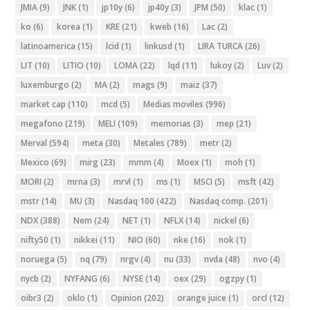
JMIA
(9)
JNK
(1)
jp10y
(6)
jp40y
(3)
JPM
(50)
klac
(1)
ko
(6)
korea
(1)
KRE
(21)
kweb
(16)
Lac
(2)
latinoamerica
(15)
lcid
(1)
linkusd
(1)
LIRA TURCA
(26)
LIT
(10)
LITIO
(10)
LOMA
(22)
lqd
(11)
lukoy
(2)
Luv
(2)
luxemburgo
(2)
MA
(2)
mags
(9)
maiz
(37)
market cap
(110)
mcd
(5)
Medias moviles
(996)
megafono
(219)
MELI
(109)
memorias
(3)
mep
(21)
Merval
(594)
meta
(30)
Metales
(789)
metr
(2)
Mexico
(69)
mirg
(23)
mmm
(4)
Moex
(1)
moh
(1)
MORI
(2)
mrna
(3)
mrvl
(1)
ms
(1)
MSCI
(5)
msft
(42)
mstr
(14)
MU
(3)
Nasdaq 100
(422)
Nasdaq comp.
(201)
NDX
(388)
Nem
(24)
NET
(1)
NFLX
(14)
nickel
(6)
nifty50
(1)
nikkei
(11)
NIO
(60)
nke
(16)
nok
(1)
noruega
(5)
nq
(79)
nrgv
(4)
nu
(33)
nvda
(48)
nvo
(4)
nycb
(2)
NYFANG
(6)
NYSE
(14)
oex
(29)
ogzpy
(1)
oibr3
(2)
oklo
(1)
Opinion
(202)
orange juice
(1)
orcl
(12)