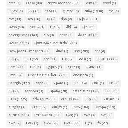
cres
(1)
Cresy
(30)
cripto moneda
(339)
crm
(2)
crwd
(1)
CRWV
(1)
CS
(12)
csco
(3)
cursos
(1)
cuña
(1930)
cvs
(1)
cvx
(33)
Dax
(26)
DB
(6)
dba
(2)
Deja vu
(134)
Desp
(10)
dgcu2
(4)
Dia
(2)
didi
(4)
Dis
(19)
divergencias
(141)
dlo
(3)
docn
(1)
dogeusd
(2)
Dolar
(1671)
Dow Jones Industrial
(265)
Dow Jones Transport
(88)
duol
(2)
Dxy
(289)
ebr
(4)
ECB
(5)
ECH
(12)
edn
(14)
EDU
(2)
ee.u
(7)
EE.UU.
(4496)
Eem
(211)
EFA
(1)
Egipto
(1)
egpt
(1)
EGRNF
(1)
Emb
(32)
Emerging market
(2236)
encuesta
(1)
Energia
(377)
enph
(1)
epam
(3)
EPU
(14)
ERIC
(1)
Erj
(3)
ES
(73)
escritos
(3)
España
(20)
estadistica
(158)
ETF
(13)
ETFs
(1725)
ethereum
(95)
ethusd
(96)
ETN
(10)
eu10y
(5)
eurgbp
(1)
EURILS
(2)
eurjpy
(1)
Euro
(104)
Europa
(119)
eurusd
(105)
EVERGRANDE
(1)
Ewg
(1)
ewh
(4)
ewj
(3)
ewp
(2)
EWU
(3)
eww
(28)
Ewz
(319)
F
(1)
fb
(27)