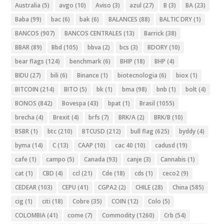
Australia
(5)
avgo
(10)
Aviso
(3)
azul
(27)
B
(3)
BA
(23)
Baba
(99)
bac
(6)
bak
(6)
BALANCES
(88)
BALTIC DRY
(1)
BANCOS
(907)
BANCOS CENTRALES
(13)
Barrick
(38)
BBAR
(89)
Bbd
(105)
bbva
(2)
bcs
(3)
BDORY
(10)
bear flags
(124)
benchmark
(6)
BHIP
(18)
BHP
(4)
BIDU
(27)
bili
(6)
Binance
(1)
biotecnologia
(6)
biox
(1)
BITCOIN
(214)
BITO
(5)
bk
(1)
bma
(98)
bnb
(1)
bolt
(4)
BONOS
(842)
Bovespa
(43)
bpat
(1)
Brasil
(1055)
brecha
(4)
Brexit
(4)
brfs
(7)
BRK/A
(2)
BRK/B
(10)
BSBR
(1)
btc
(210)
BTCUSD
(212)
bull flag
(625)
byddy
(4)
byma
(14)
C
(13)
CAAP
(10)
cac 40
(10)
cadusd
(19)
cafe
(1)
campo
(5)
Canada
(93)
canje
(3)
Cannabis
(1)
cat
(1)
CBD
(4)
ccl
(21)
Cde
(18)
cds
(1)
ceco2
(9)
CEDEAR
(103)
CEPU
(41)
CGPA2
(2)
CHILE
(28)
China
(585)
cig
(1)
citi
(18)
Cobre
(35)
COIN
(12)
Colo
(5)
COLOMBIA
(41)
come
(7)
Commodity
(1260)
Crb
(54)