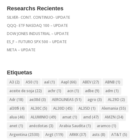
Researchs Recientes
SILVER- CONT. CONTINUO- UPDATE
QQQ- ETF NASDAQ 100 – UPDATE
DOW JONES INDUSTRIAL – UPDATE
ES_F – FUTURO SPX 500 – UPDATE
META – UPDATE
Etiquetas
A3
(2)
A50
(1)
aal
(1)
Aapl
(66)
ABEV
(27)
ABNB
(1)
aceite de soja
(22)
achr
(1)
acn
(1)
adbe
(9)
adm
(1)
Adr
(18)
ae38d
(3)
AEROLINEAS
(51)
agro
(3)
AL29D
(2)
al30$
(4)
AL30C
(5)
AL30D
(45)
AL35D
(1)
Alemania
(55)
alua
(46)
ALUMINIO
(49)
amat
(1)
amd
(47)
AMZN
(34)
anet
(1)
anécdotas
(3)
Arabia Saudita
(1)
aramco
(1)
Argentina
(2530)
Argt
(119)
ARKK
(37)
asts
(8)
AT&T
(5)