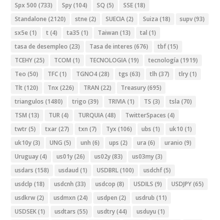
Spx 500
(733)
Spy
(104)
SQ
(5)
SSE
(18)
Standalone
(2120)
stne
(2)
SUECIA
(2)
Suiza
(18)
supv
(93)
sx5e
(1)
t
(4)
ta35
(1)
Taiwan
(13)
tal
(1)
tasa de desempleo
(23)
Tasa de interes
(676)
tbf
(15)
TCEHY
(25)
TCOM
(1)
TECNOLOGIA
(19)
tecnología
(1919)
Teo
(50)
TFC
(1)
TGNO4
(28)
tgs
(63)
tlh
(37)
tlry
(1)
Tlt
(120)
Tnx
(226)
TRAN
(22)
Treasury
(695)
triangulos
(1480)
trigo
(39)
TRIVIA
(1)
TS
(3)
tsla
(70)
TSM
(13)
TUR
(4)
TURQUIA
(48)
TwitterSpaces
(4)
twtr
(5)
txar
(27)
txn
(7)
Tyx
(106)
ubs
(1)
uk10
(1)
uk10y
(3)
UNG
(5)
unh
(6)
ups
(2)
ura
(6)
uranio
(9)
Uruguay
(4)
us01y
(26)
us02y
(83)
us03my
(3)
usdars
(158)
usdaud
(1)
USDBRL
(100)
usdchf
(5)
usdclp
(18)
usdcnh
(33)
usdcop
(8)
USDILS
(9)
USDJPY
(65)
usdkrw
(2)
usdmxn
(24)
usdpen
(2)
usdrub
(11)
USDSEK
(1)
usdtars
(55)
usdtry
(44)
usduyu
(1)