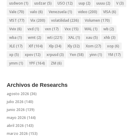
usdwon
(1)
usdzar
(5)
USO
(12)
uup
(2)
uuuu
(2)
V
(3)
Vale
(70)
valo
(6)
Venezuela
(1)
video
(200)
VISA
(6)
VIST
(77)
Vix
(200)
volatilidad
(236)
Volumen
(170)
Vvix
(6)
vxd
(1)
vxn
(17)
Vxx
(15)
WAL
(1)
wb
(2)
wba
(1)
wmt
(2)
wti
(221)
XAL
(1)
xau
(5)
xhb
(3)
XLE
(17)
Xlf
(104)
Xlp
(34)
Xly
(32)
Xom
(27)
xop
(6)
xp
(5)
xpev
(12)
xrpusd
(3)
Yen
(58)
yinn
(1)
YM
(17)
ymm
(1)
YPF
(164)
ZM
(6)
Archivos de Researchs
agosto 2026
(36)
julio 2026
(140)
junio 2026
(139)
mayo 2026
(144)
abril 2026
(143)
marzo 2026
(153)