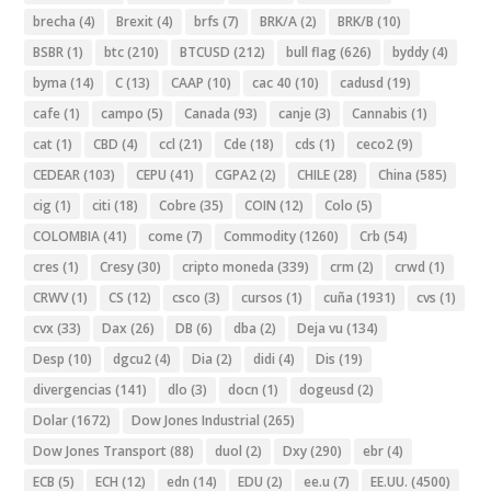
brecha
(4)
Brexit
(4)
brfs
(7)
BRK/A
(2)
BRK/B
(10)
BSBR
(1)
btc
(210)
BTCUSD
(212)
bull flag
(626)
byddy
(4)
byma
(14)
C
(13)
CAAP
(10)
cac 40
(10)
cadusd
(19)
cafe
(1)
campo
(5)
Canada
(93)
canje
(3)
Cannabis
(1)
cat
(1)
CBD
(4)
ccl
(21)
Cde
(18)
cds
(1)
ceco2
(9)
CEDEAR
(103)
CEPU
(41)
CGPA2
(2)
CHILE
(28)
China
(585)
cig
(1)
citi
(18)
Cobre
(35)
COIN
(12)
Colo
(5)
COLOMBIA
(41)
come
(7)
Commodity
(1260)
Crb
(54)
cres
(1)
Cresy
(30)
cripto moneda
(339)
crm
(2)
crwd
(1)
CRWV
(1)
CS
(12)
csco
(3)
cursos
(1)
cuña
(1931)
cvs
(1)
cvx
(33)
Dax
(26)
DB
(6)
dba
(2)
Deja vu
(134)
Desp
(10)
dgcu2
(4)
Dia
(2)
didi
(4)
Dis
(19)
divergencias
(141)
dlo
(3)
docn
(1)
dogeusd
(2)
Dolar
(1672)
Dow Jones Industrial
(265)
Dow Jones Transport
(88)
duol
(2)
Dxy
(290)
ebr
(4)
ECB
(5)
ECH
(12)
edn
(14)
EDU
(2)
ee.u
(7)
EE.UU.
(4500)