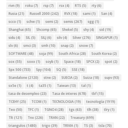
rivn
(9)
roku
(7)
rsp
(7)
rsx
(4)
RTS
(5)
rty
(6)
Rusia
(21)
Russell 2000
(242)
RVX
(18)
sami
(1)
San
(4)
scco
(1)
schw
(1)
semi
(2)
semis
(267)
sgg
(1)
Shanghai
(65)
Shcomp
(65)
Shekel
(5)
shy
(4)
sid
(19)
sidu
(4)
SIL
(5)
SILJ
(6)
silv
(4)
Silver
(276)
SINGAPUR
(1)
slv
(6)
smci
(3)
smh
(10)
snap
(2)
snow
(7)
SOFTWARE
(48)
soja
(99)
South Africa
(28)
South Korea
(2)
sox
(55)
soxx
(1)
soyb
(1)
Space
(18)
SPCX
(2)
spot
(2)
Spx 500
(733)
Spy
(104)
SQ
(5)
SSE
(18)
Standalone
(2120)
stne
(2)
SUECIA
(2)
Suiza
(18)
supv
(93)
sx5e
(1)
t
(4)
ta35
(1)
Taiwan
(13)
tal
(1)
tasa de desempleo
(23)
Tasa de interes
(678)
tbf
(15)
TCEHY
(25)
TCOM
(1)
TECNOLOGIA
(19)
tecnología
(1919)
Teo
(50)
TFC
(1)
TGNO4
(28)
tgs
(63)
tlh
(38)
tlry
(1)
Tlt
(121)
Tnx
(226)
TRAN
(22)
Treasury
(699)
triangulos
(1480)
trigo
(39)
TRIVIA
(1)
TS
(3)
tsla
(70)