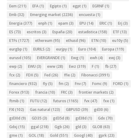
Eem
(211)
EFA
(1)
Egipto
(1)
egpt
(1)
EGRNF
(1)
Emb
(32)
Emerging market
(2236)
encuesta
(1)
Energia
(377)
enph
(1)
epam
(3)
EPU
(14)
ERIC
(1)
Erj
(3)
ES
(73)
escritos
(3)
España
(20)
estadistica
(158)
ETF
(13)
ETFs
(1727)
ethereum
(95)
ethusd
(96)
ETN
(10)
eu10y
(5)
eurgbp
(1)
EURILS
(2)
eurjpy
(1)
Euro
(104)
Europa
(119)
eurusd
(105)
EVERGRANDE
(1)
Ewg
(1)
ewh
(4)
ewj
(3)
ewp
(2)
EWU
(3)
eww
(28)
Ewz
(319)
F
(1)
fb
(27)
fcx
(2)
FDX
(5)
Fed
(26)
ffie
(2)
Fibonacci
(3991)
financiero
(932)
fly
(5)
fm
(2)
Fnv
(7)
Fomc
(9)
FORD
(1)
Forex
(913)
francia
(10)
FRC
(3)
frontier markets
(2)
ftmib
(1)
FUTU
(12)
futuros
(1165)
fvx
(47)
fxe
(1)
FXI
(102)
Gas natural
(123)
GBPUSD
(39)
gd30
(6)
gd30d
(9)
GD35
(3)
gd35d
(8)
gd38d
(1)
Gdx
(70)
Gdxj
(15)
ggal
(218)
Ggb
(26)
gld
(3)
GLOB
(63)
gme
(1)
GOL
(18)
Gold
(551)
Googl
(40)
gprk
(23)