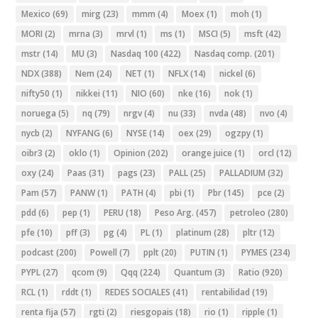
Mexico
(69)
mirg
(23)
mmm
(4)
Moex
(1)
moh
(1)
MORI
(2)
mrna
(3)
mrvl
(1)
ms
(1)
MSCI
(5)
msft
(42)
mstr
(14)
MU
(3)
Nasdaq 100
(422)
Nasdaq comp.
(201)
NDX
(388)
Nem
(24)
NET
(1)
NFLX
(14)
nickel
(6)
nifty50
(1)
nikkei
(11)
NIO
(60)
nke
(16)
nok
(1)
noruega
(5)
nq
(79)
nrgv
(4)
nu
(33)
nvda
(48)
nvo
(4)
nycb
(2)
NYFANG
(6)
NYSE
(14)
oex
(29)
ogzpy
(1)
oibr3
(2)
oklo
(1)
Opinion
(202)
orange juice
(1)
orcl
(12)
oxy
(24)
Paas
(31)
pags
(23)
PALL
(25)
PALLADIUM
(32)
Pam
(57)
PANW
(1)
PATH
(4)
pbi
(1)
Pbr
(145)
pce
(2)
pdd
(6)
pep
(1)
PERU
(18)
Peso Arg.
(457)
petroleo
(280)
pfe
(10)
pff
(3)
pg
(4)
PL
(1)
platinum
(28)
pltr
(12)
podcast
(200)
Powell
(7)
pplt
(20)
PUTIN
(1)
PYMES
(234)
PYPL
(27)
qcom
(9)
Qqq
(224)
Quantum
(3)
Ratio
(920)
RCL
(1)
rddt
(1)
REDES SOCIALES
(41)
rentabilidad
(19)
renta fija
(57)
rgti
(2)
riesgopais
(18)
rio
(1)
ripple
(1)