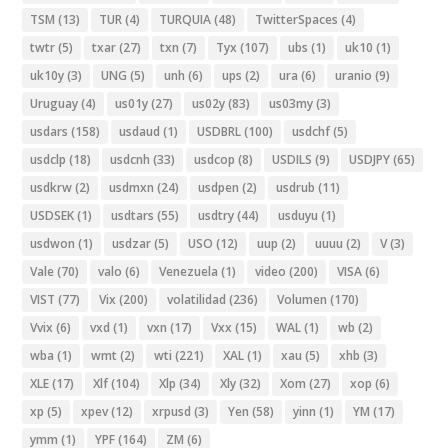
TSM
(13)
TUR
(4)
TURQUIA
(48)
TwitterSpaces
(4)
twtr
(5)
txar
(27)
txn
(7)
Tyx
(107)
ubs
(1)
uk10
(1)
uk10y
(3)
UNG
(5)
unh
(6)
ups
(2)
ura
(6)
uranio
(9)
Uruguay
(4)
us01y
(27)
us02y
(83)
us03my
(3)
usdars
(158)
usdaud
(1)
USDBRL
(100)
usdchf
(5)
usdclp
(18)
usdcnh
(33)
usdcop
(8)
USDILS
(9)
USDJPY
(65)
usdkrw
(2)
usdmxn
(24)
usdpen
(2)
usdrub
(11)
USDSEK
(1)
usdtars
(55)
usdtry
(44)
usduyu
(1)
usdwon
(1)
usdzar
(5)
USO
(12)
uup
(2)
uuuu
(2)
V
(3)
Vale
(70)
valo
(6)
Venezuela
(1)
video
(200)
VISA
(6)
VIST
(77)
Vix
(200)
volatilidad
(236)
Volumen
(170)
Vvix
(6)
vxd
(1)
vxn
(17)
Vxx
(15)
WAL
(1)
wb
(2)
wba
(1)
wmt
(2)
wti
(221)
XAL
(1)
xau
(5)
xhb
(3)
XLE
(17)
Xlf
(104)
Xlp
(34)
Xly
(32)
Xom
(27)
xop
(6)
xp
(5)
xpev
(12)
xrpusd
(3)
Yen
(58)
yinn
(1)
YM
(17)
ymm
(1)
YPF
(164)
ZM
(6)