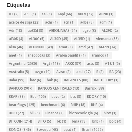
Etiquetas
A3
(2)
A50
(1)
aal
(1)
Aapl
(66)
ABEV
(27)
ABNB
(1)
aceite de soja
(22)
achr
(1)
acn
(1)
adbe
(9)
adm
(1)
Adr
(18)
ae38d
(3)
AEROLINEAS
(51)
agro
(3)
AL29D
(2)
al30$
(4)
AL30C
(5)
AL30D
(45)
AL35D
(1)
Alemania
(55)
alua
(46)
ALUMINIO
(49)
amat
(1)
amd
(47)
AMZN
(34)
anet
(1)
anécdotas
(3)
Arabia Saudita
(1)
aramco
(1)
Argentina
(2530)
Argt
(119)
ARKK
(37)
asts
(8)
AT&T
(5)
Australia
(5)
avgo
(10)
Aviso
(3)
azul
(27)
B
(3)
BA
(23)
Baba
(99)
bac
(6)
bak
(6)
BALANCES
(88)
BALTIC DRY
(1)
BANCOS
(907)
BANCOS CENTRALES
(13)
Barrick
(38)
BBAR
(89)
Bbd
(105)
bbva
(2)
bcs
(3)
BDORY
(10)
bear flags
(125)
benchmark
(6)
BHIP
(18)
BHP
(4)
BIDU
(27)
bili
(6)
Binance
(1)
biotecnologia
(6)
biox
(1)
BITCOIN
(214)
BITO
(5)
bk
(1)
bma
(98)
bnb
(1)
bolt
(4)
BONOS
(846)
Bovespa
(43)
bpat
(1)
Brasil
(1055)