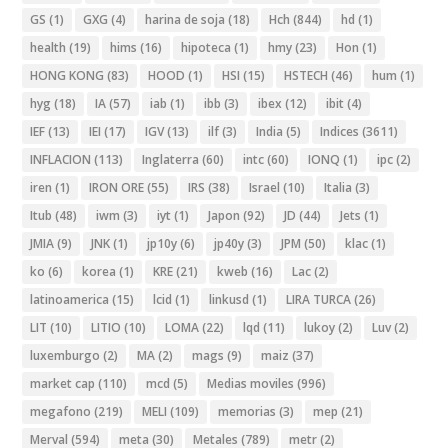
GS
(1)
GXG
(4)
harina de soja
(18)
Hch
(844)
hd
(1)
health
(19)
hims
(16)
hipoteca
(1)
hmy
(23)
Hon
(1)
HONG KONG
(83)
HOOD
(1)
HSI
(15)
HSTECH
(46)
hum
(1)
hyg
(18)
IA
(57)
iab
(1)
ibb
(3)
ibex
(12)
ibit
(4)
IEF
(13)
IEI
(17)
IGV
(13)
ilf
(3)
India
(5)
Indices
(3611)
INFLACION
(113)
Inglaterra
(60)
intc
(60)
IONQ
(1)
ipc
(2)
iren
(1)
IRON ORE
(55)
IRS
(38)
Israel
(10)
Italia
(3)
Itub
(48)
iwm
(3)
iyt
(1)
Japon
(92)
JD
(44)
Jets
(1)
JMIA
(9)
JNK
(1)
jp10y
(6)
jp40y
(3)
JPM
(50)
klac
(1)
ko
(6)
korea
(1)
KRE
(21)
kweb
(16)
Lac
(2)
latinoamerica
(15)
lcid
(1)
linkusd
(1)
LIRA TURCA
(26)
LIT
(10)
LITIO
(10)
LOMA
(22)
lqd
(11)
lukoy
(2)
Luv
(2)
luxemburgo
(2)
MA
(2)
mags
(9)
maiz
(37)
market cap
(110)
mcd
(5)
Medias moviles
(996)
megafono
(219)
MELI
(109)
memorias
(3)
mep
(21)
Merval
(594)
meta
(30)
Metales
(789)
metr
(2)