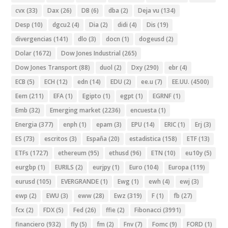
cvx
(33)
Dax
(26)
DB
(6)
dba
(2)
Deja vu
(134)
Desp
(10)
dgcu2
(4)
Dia
(2)
didi
(4)
Dis
(19)
divergencias
(141)
dlo
(3)
docn
(1)
dogeusd
(2)
Dolar
(1672)
Dow Jones Industrial
(265)
Dow Jones Transport
(88)
duol
(2)
Dxy
(290)
ebr
(4)
ECB
(5)
ECH
(12)
edn
(14)
EDU
(2)
ee.u
(7)
EE.UU.
(4500)
Eem
(211)
EFA
(1)
Egipto
(1)
egpt
(1)
EGRNF
(1)
Emb
(32)
Emerging market
(2236)
encuesta
(1)
Energia
(377)
enph
(1)
epam
(3)
EPU
(14)
ERIC
(1)
Erj
(3)
ES
(73)
escritos
(3)
España
(20)
estadistica
(158)
ETF
(13)
ETFs
(1727)
ethereum
(95)
ethusd
(96)
ETN
(10)
eu10y
(5)
eurgbp
(1)
EURILS
(2)
eurjpy
(1)
Euro
(104)
Europa
(119)
eurusd
(105)
EVERGRANDE
(1)
Ewg
(1)
ewh
(4)
ewj
(3)
ewp
(2)
EWU
(3)
eww
(28)
Ewz
(319)
F
(1)
fb
(27)
fcx
(2)
FDX
(5)
Fed
(26)
ffie
(2)
Fibonacci
(3991)
financiero
(932)
fly
(5)
fm
(2)
Fnv
(7)
Fomc
(9)
FORD
(1)