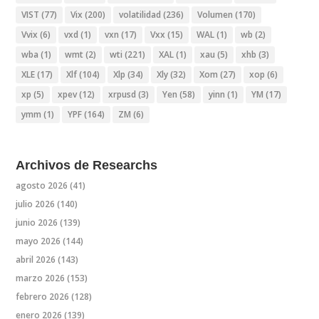
VIST
(77)
Vix
(200)
volatilidad
(236)
Volumen
(170)
Vvix
(6)
vxd
(1)
vxn
(17)
Vxx
(15)
WAL
(1)
wb
(2)
wba
(1)
wmt
(2)
wti
(221)
XAL
(1)
xau
(5)
xhb
(3)
XLE
(17)
Xlf
(104)
Xlp
(34)
Xly
(32)
Xom
(27)
xop
(6)
xp
(5)
xpev
(12)
xrpusd
(3)
Yen
(58)
yinn
(1)
YM
(17)
ymm
(1)
YPF
(164)
ZM
(6)
Archivos de Researchs
agosto 2026
(41)
julio 2026
(140)
junio 2026
(139)
mayo 2026
(144)
abril 2026
(143)
marzo 2026
(153)
febrero 2026
(128)
enero 2026
(139)