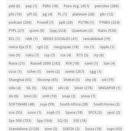
pdd
(6)
pep
(1)
PERU
(18)
Peso Arg.
(457)
petroleo
(280)
pfe
(10)
pff
(3)
pg
(4)
PL
(1)
platinum
(28)
pltr
(12)
podcast
(200)
Powell
(7)
pplt
(20)
PUTIN
(1)
PYMES
(234)
PYPL
(27)
qcom
(9)
Qqq
(224)
Quantum
(3)
Ratio
(920)
RCL
(1)
rddt
(1)
REDES SOCIALES
(41)
rentabilidad
(19)
renta fija
(57)
rgti
(2)
riesgopais
(18)
rio
(1)
ripple
(1)
rivn
(9)
roku
(7)
rsp
(7)
rsx
(4)
RTS
(5)
rty
(6)
Rusia
(21)
Russell 2000
(242)
RVX
(18)
sami
(1)
San
(4)
scco
(1)
schw
(1)
semi
(2)
semis
(267)
sgg
(1)
Shanghai
(65)
Shcomp
(65)
Shekel
(5)
shy
(4)
sid
(19)
sidu
(4)
SIL
(5)
SILJ
(6)
silv
(4)
Silver
(276)
SINGAPUR
(1)
slv
(6)
smci
(3)
smh
(10)
snap
(2)
snow
(7)
SOFTWARE
(48)
soja
(99)
South Africa
(28)
South Korea
(2)
sox
(55)
soxx
(1)
soyb
(1)
Space
(18)
SPCX
(2)
spot
(2)
Spx 500
(733)
Spy
(104)
SQ
(5)
SSE
(18)
Standalone
(2120)
stne
(2)
SUECIA
(2)
Suiza
(18)
supv
(93)