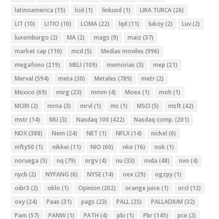
latinoamerica
(15)
lcid
(1)
linkusd
(1)
LIRA TURCA
(26)
LIT
(10)
LITIO
(10)
LOMA
(22)
lqd
(11)
lukoy
(2)
Luv
(2)
luxemburgo
(2)
MA
(2)
mags
(9)
maiz
(37)
market cap
(110)
mcd
(5)
Medias moviles
(996)
megafono
(219)
MELI
(109)
memorias
(3)
mep
(21)
Merval
(594)
meta
(30)
Metales
(789)
metr
(2)
Mexico
(69)
mirg
(23)
mmm
(4)
Moex
(1)
moh
(1)
MORI
(2)
mrna
(3)
mrvl
(1)
ms
(1)
MSCI
(5)
msft
(42)
mstr
(14)
MU
(3)
Nasdaq 100
(422)
Nasdaq comp.
(201)
NDX
(388)
Nem
(24)
NET
(1)
NFLX
(14)
nickel
(6)
nifty50
(1)
nikkei
(11)
NIO
(60)
nke
(16)
nok
(1)
noruega
(5)
nq
(79)
nrgv
(4)
nu
(33)
nvda
(48)
nvo
(4)
nycb
(2)
NYFANG
(6)
NYSE
(14)
oex
(29)
ogzpy
(1)
oibr3
(2)
oklo
(1)
Opinion
(202)
orange juice
(1)
orcl
(12)
oxy
(24)
Paas
(31)
pags
(23)
PALL
(25)
PALLADIUM
(32)
Pam
(57)
PANW
(1)
PATH
(4)
pbi
(1)
Pbr
(145)
pce
(2)