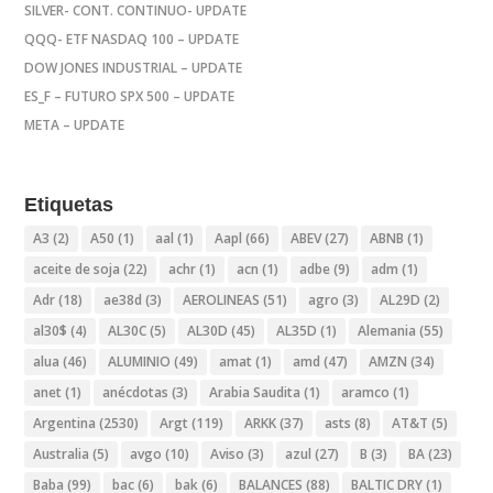
SILVER- CONT. CONTINUO- UPDATE
QQQ- ETF NASDAQ 100 – UPDATE
DOW JONES INDUSTRIAL – UPDATE
ES_F – FUTURO SPX 500 – UPDATE
META – UPDATE
Etiquetas
A3
(2)
A50
(1)
aal
(1)
Aapl
(66)
ABEV
(27)
ABNB
(1)
aceite de soja
(22)
achr
(1)
acn
(1)
adbe
(9)
adm
(1)
Adr
(18)
ae38d
(3)
AEROLINEAS
(51)
agro
(3)
AL29D
(2)
al30$
(4)
AL30C
(5)
AL30D
(45)
AL35D
(1)
Alemania
(55)
alua
(46)
ALUMINIO
(49)
amat
(1)
amd
(47)
AMZN
(34)
anet
(1)
anécdotas
(3)
Arabia Saudita
(1)
aramco
(1)
Argentina
(2530)
Argt
(119)
ARKK
(37)
asts
(8)
AT&T
(5)
Australia
(5)
avgo
(10)
Aviso
(3)
azul
(27)
B
(3)
BA
(23)
Baba
(99)
bac
(6)
bak
(6)
BALANCES
(88)
BALTIC DRY
(1)