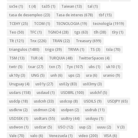
sx5e
(1)
t
(4)
ta35
(1)
Taiwan
(13)
tal
(1)
tasa de desempleo
(23)
Tasa de interes
(678)
tbf
(15)
TCEHY
(25)
TCOM
(1)
TECNOLOGIA
(19)
tecnología
(1919)
Teo
(50)
TFC
(1)
TGNO4
(28)
tgs
(63)
tlh
(38)
tlry
(1)
Tlt
(121)
Tnx
(226)
TRAN
(22)
Treasury
(699)
triangulos
(1480)
trigo
(39)
TRIVIA
(1)
TS
(3)
tsla
(70)
TSM
(13)
TUR
(4)
TURQUIA
(48)
TwitterSpaces
(4)
twtr
(5)
txar
(27)
txn
(7)
Tyx
(107)
ubs
(1)
uk10
(1)
uk10y
(3)
UNG
(5)
unh
(6)
ups
(2)
ura
(6)
uranio
(9)
Uruguay
(4)
us01y
(27)
us02y
(83)
us03my
(3)
usdars
(158)
usdaud
(1)
USDBRL
(100)
usdchf
(5)
usdclp
(18)
usdcnh
(33)
usdcop
(8)
USDILS
(9)
USDJPY
(65)
usdkrw
(2)
usdmxn
(24)
usdpen
(2)
usdrub
(11)
USDSEK
(1)
usdtars
(55)
usdtry
(44)
usduyu
(1)
usdwon
(1)
usdzar
(5)
USO
(12)
uup
(2)
uuuu
(2)
V
(3)
Vale
(70)
valo
(6)
Venezuela
(1)
video
(200)
VISA
(6)