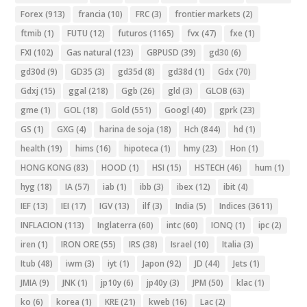
Forex
(913)
francia
(10)
FRC
(3)
frontier markets
(2)
ftmib
(1)
FUTU
(12)
futuros
(1165)
fvx
(47)
fxe
(1)
FXI
(102)
Gas natural
(123)
GBPUSD
(39)
gd30
(6)
gd30d
(9)
GD35
(3)
gd35d
(8)
gd38d
(1)
Gdx
(70)
Gdxj
(15)
ggal
(218)
Ggb
(26)
gld
(3)
GLOB
(63)
gme
(1)
GOL
(18)
Gold
(551)
Googl
(40)
gprk
(23)
GS
(1)
GXG
(4)
harina de soja
(18)
Hch
(844)
hd
(1)
health
(19)
hims
(16)
hipoteca
(1)
hmy
(23)
Hon
(1)
HONG KONG
(83)
HOOD
(1)
HSI
(15)
HSTECH
(46)
hum
(1)
hyg
(18)
IA
(57)
iab
(1)
ibb
(3)
ibex
(12)
ibit
(4)
IEF
(13)
IEI
(17)
IGV
(13)
ilf
(3)
India
(5)
Indices
(3611)
INFLACION
(113)
Inglaterra
(60)
intc
(60)
IONQ
(1)
ipc
(2)
iren
(1)
IRON ORE
(55)
IRS
(38)
Israel
(10)
Italia
(3)
Itub
(48)
iwm
(3)
iyt
(1)
Japon
(92)
JD
(44)
Jets
(1)
JMIA
(9)
JNK
(1)
jp10y
(6)
jp40y
(3)
JPM
(50)
klac
(1)
ko
(6)
korea
(1)
KRE
(21)
kweb
(16)
Lac
(2)