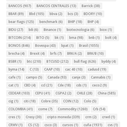
BANCOS
(907)
BANCOS CENTRALES
(13)
Barrick
(38)
BBAR
(89)
Bbd
(105)
bbva
(2)
bcs
(3)
BDORY
(10)
bear flags
(125)
benchmark
(6)
BHIP
(18)
BHP
(4)
BIDU
(27)
bili
(6)
Binance
(1)
biotecnologia
(6)
biox
(1)
BITCOIN
(214)
BITO
(5)
bk
(1)
bma
(98)
bnb
(1)
bolt
(4)
BONOS
(846)
Bovespa
(43)
bpat
(1)
Brasil
(1055)
brecha
(4)
Brexit
(4)
brfs
(7)
BRK/A
(2)
BRK/B
(10)
BSBR
(1)
btc
(210)
BTCUSD
(212)
bull flag
(626)
byddy
(4)
byma
(14)
C
(13)
CAAP
(10)
cac 40
(10)
cadusd
(19)
cafe
(1)
campo
(5)
Canada
(93)
canje
(3)
Cannabis
(1)
cat
(1)
CBD
(4)
ccl
(21)
Cde
(18)
cds
(1)
ceco2
(9)
CEDEAR
(103)
CEPU
(41)
CGPA2
(2)
CHILE
(28)
China
(585)
cig
(1)
citi
(18)
Cobre
(35)
COIN
(12)
Colo
(5)
COLOMBIA
(41)
come
(7)
Commodity
(1260)
Crb
(54)
cres
(1)
Cresy
(30)
cripto moneda
(339)
crm
(2)
crwd
(1)
CRWV
(1)
CS
(12)
csco
(3)
cursos
(1)
cuña
(1931)
cvs
(1)