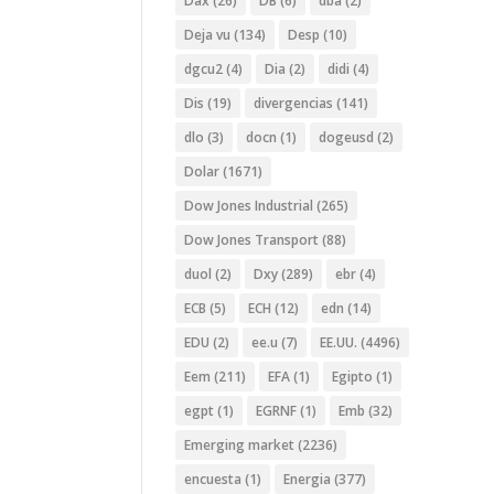
Dax
(26)
DB
(6)
dba
(2)
Deja vu
(134)
Desp
(10)
dgcu2
(4)
Dia
(2)
didi
(4)
Dis
(19)
divergencias
(141)
dlo
(3)
docn
(1)
dogeusd
(2)
Dolar
(1671)
Dow Jones Industrial
(265)
Dow Jones Transport
(88)
duol
(2)
Dxy
(289)
ebr
(4)
ECB
(5)
ECH
(12)
edn
(14)
EDU
(2)
ee.u
(7)
EE.UU.
(4496)
Eem
(211)
EFA
(1)
Egipto
(1)
egpt
(1)
EGRNF
(1)
Emb
(32)
Emerging market
(2236)
encuesta
(1)
Energia
(377)