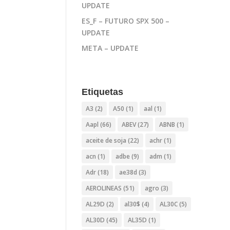
UPDATE
ES_F – FUTURO SPX 500 –
UPDATE
META – UPDATE
Etiquetas
A3
(2)
A50
(1)
aal
(1)
Aapl
(66)
ABEV
(27)
ABNB
(1)
aceite de soja
(22)
achr
(1)
acn
(1)
adbe
(9)
adm
(1)
Adr
(18)
ae38d
(3)
AEROLINEAS
(51)
agro
(3)
AL29D
(2)
al30$
(4)
AL30C
(5)
AL30D
(45)
AL35D
(1)