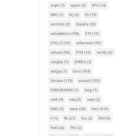
enph
(1)
epam
(3)
EPU
(14)
ERIC
(1)
Erj
(3)
ES
(73)
escritos
(3)
España
(20)
estadistica
(158)
ETF
(13)
ETFs
(1725)
ethereum
(95)
ethusd
(96)
ETN
(10)
eu10y
(5)
eurgbp
(1)
EURILS
(2)
eurjpy
(1)
Euro
(104)
Europa
(119)
eurusd
(105)
EVERGRANDE
(1)
Ewg
(1)
ewh
(4)
ewj
(3)
ewp
(2)
EWU
(3)
eww
(28)
Ewz
(319)
F
(1)
fb
(27)
fcx
(2)
FDX
(5)
Fed
(26)
ffie
(2)