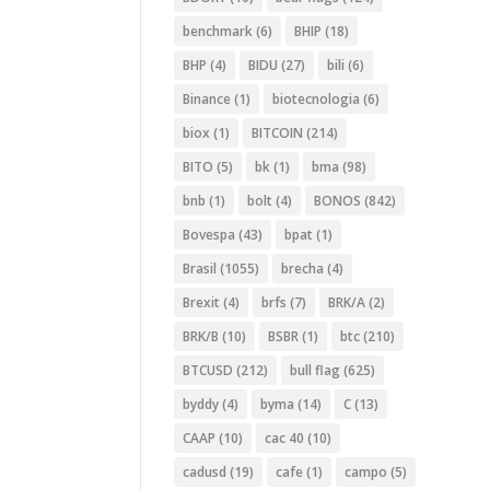
benchmark
(6)
BHIP
(18)
BHP
(4)
BIDU
(27)
bili
(6)
Binance
(1)
biotecnologia
(6)
biox
(1)
BITCOIN
(214)
BITO
(5)
bk
(1)
bma
(98)
bnb
(1)
bolt
(4)
BONOS
(842)
Bovespa
(43)
bpat
(1)
Brasil
(1055)
brecha
(4)
Brexit
(4)
brfs
(7)
BRK/A
(2)
BRK/B
(10)
BSBR
(1)
btc
(210)
BTCUSD
(212)
bull flag
(625)
byddy
(4)
byma
(14)
C
(13)
CAAP
(10)
cac 40
(10)
cadusd
(19)
cafe
(1)
campo
(5)