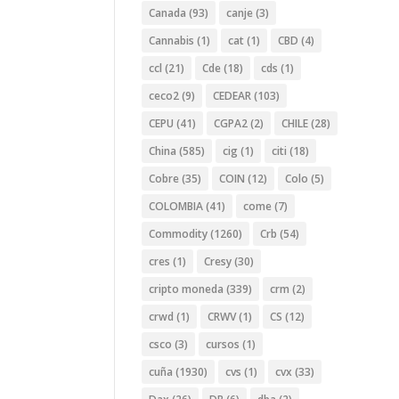
Canada
(93)
canje
(3)
Cannabis
(1)
cat
(1)
CBD
(4)
ccl
(21)
Cde
(18)
cds
(1)
ceco2
(9)
CEDEAR
(103)
CEPU
(41)
CGPA2
(2)
CHILE
(28)
China
(585)
cig
(1)
citi
(18)
Cobre
(35)
COIN
(12)
Colo
(5)
COLOMBIA
(41)
come
(7)
Commodity
(1260)
Crb
(54)
cres
(1)
Cresy
(30)
cripto moneda
(339)
crm
(2)
crwd
(1)
CRWV
(1)
CS
(12)
csco
(3)
cursos
(1)
cuña
(1930)
cvs
(1)
cvx
(33)