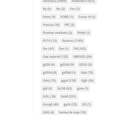
Fibonacci
(3989)
financiero
(932)
fly
(5)
fm
(2)
Fnv
(7)
Fomc
(9)
FORD
(1)
Forex
(912)
francia
(10)
FRC
(3)
frontier markets
(2)
ftmib
(1)
FUTU
(12)
futuros
(1165)
fvx
(47)
fxe
(1)
FXI
(102)
Gas natural
(123)
GBPUSD
(39)
gd30
(6)
gd30d
(9)
GD35
(3)
gd35d
(8)
gd38d
(1)
Gdx
(70)
Gdxj
(15)
ggal
(218)
Ggb
(26)
gld
(3)
GLOB
(63)
gme
(1)
GOL
(18)
Gold
(551)
Googl
(40)
gprk
(23)
GS
(1)
GXG
(4)
harina de soja
(18)