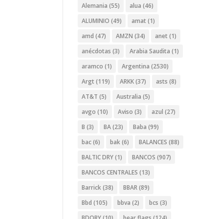
Alemania
(55)
alua
(46)
ALUMINIO
(49)
amat
(1)
amd
(47)
AMZN
(34)
anet
(1)
anécdotas
(3)
Arabia Saudita
(1)
aramco
(1)
Argentina
(2530)
Argt
(119)
ARKK
(37)
asts
(8)
AT&T
(5)
Australia
(5)
avgo
(10)
Aviso
(3)
azul
(27)
B
(3)
BA
(23)
Baba
(99)
bac
(6)
bak
(6)
BALANCES
(88)
BALTIC DRY
(1)
BANCOS
(907)
BANCOS CENTRALES
(13)
Barrick
(38)
BBAR
(89)
Bbd
(105)
bbva
(2)
bcs
(3)
BDORY
(10)
bear flags
(124)