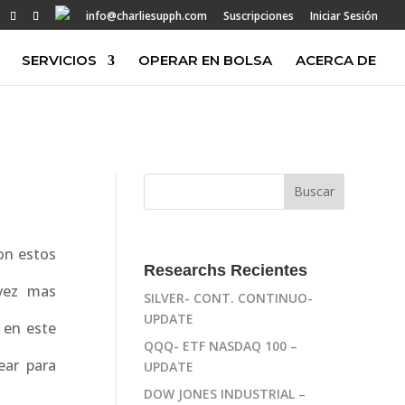
info@charliesupph.com
Suscripciones
Iniciar Sesión
SERVICIOS
OPERAR EN BOLSA
ACERCA DE
on estos
Researchs Recientes
 vez mas
SILVER- CONT. CONTINUO-
UPDATE
 en este
QQQ- ETF NASDAQ 100 –
ear para
UPDATE
DOW JONES INDUSTRIAL –