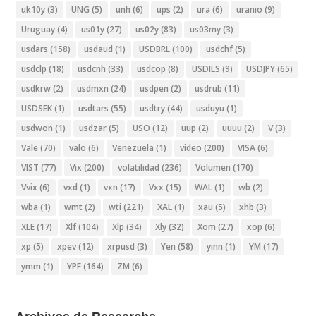
uk10y
(3)
UNG
(5)
unh
(6)
ups
(2)
ura
(6)
uranio
(9)
Uruguay
(4)
us01y
(27)
us02y
(83)
us03my
(3)
usdars
(158)
usdaud
(1)
USDBRL
(100)
usdchf
(5)
usdclp
(18)
usdcnh
(33)
usdcop
(8)
USDILS
(9)
USDJPY
(65)
usdkrw
(2)
usdmxn
(24)
usdpen
(2)
usdrub
(11)
USDSEK
(1)
usdtars
(55)
usdtry
(44)
usduyu
(1)
usdwon
(1)
usdzar
(5)
USO
(12)
uup
(2)
uuuu
(2)
V
(3)
Vale
(70)
valo
(6)
Venezuela
(1)
video
(200)
VISA
(6)
VIST
(77)
Vix
(200)
volatilidad
(236)
Volumen
(170)
Vvix
(6)
vxd
(1)
vxn
(17)
Vxx
(15)
WAL
(1)
wb
(2)
wba
(1)
wmt
(2)
wti
(221)
XAL
(1)
xau
(5)
xhb
(3)
XLE
(17)
Xlf
(104)
Xlp
(34)
Xly
(32)
Xom
(27)
xop
(6)
xp
(5)
xpev
(12)
xrpusd
(3)
Yen
(58)
yinn
(1)
YM
(17)
ymm
(1)
YPF
(164)
ZM
(6)