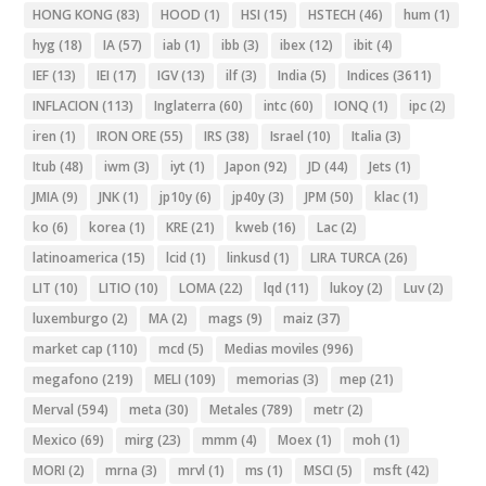
HONG KONG
(83)
HOOD
(1)
HSI
(15)
HSTECH
(46)
hum
(1)
hyg
(18)
IA
(57)
iab
(1)
ibb
(3)
ibex
(12)
ibit
(4)
IEF
(13)
IEI
(17)
IGV
(13)
ilf
(3)
India
(5)
Indices
(3611)
INFLACION
(113)
Inglaterra
(60)
intc
(60)
IONQ
(1)
ipc
(2)
iren
(1)
IRON ORE
(55)
IRS
(38)
Israel
(10)
Italia
(3)
Itub
(48)
iwm
(3)
iyt
(1)
Japon
(92)
JD
(44)
Jets
(1)
JMIA
(9)
JNK
(1)
jp10y
(6)
jp40y
(3)
JPM
(50)
klac
(1)
ko
(6)
korea
(1)
KRE
(21)
kweb
(16)
Lac
(2)
latinoamerica
(15)
lcid
(1)
linkusd
(1)
LIRA TURCA
(26)
LIT
(10)
LITIO
(10)
LOMA
(22)
lqd
(11)
lukoy
(2)
Luv
(2)
luxemburgo
(2)
MA
(2)
mags
(9)
maiz
(37)
market cap
(110)
mcd
(5)
Medias moviles
(996)
megafono
(219)
MELI
(109)
memorias
(3)
mep
(21)
Merval
(594)
meta
(30)
Metales
(789)
metr
(2)
Mexico
(69)
mirg
(23)
mmm
(4)
Moex
(1)
moh
(1)
MORI
(2)
mrna
(3)
mrvl
(1)
ms
(1)
MSCI
(5)
msft
(42)