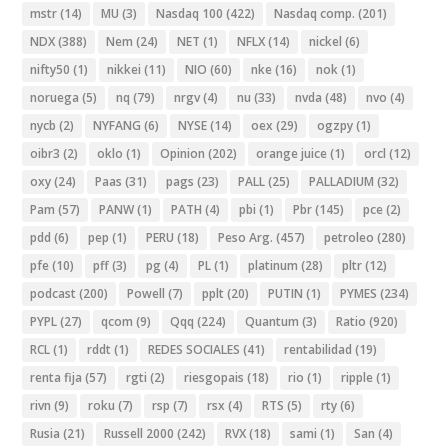
mstr
(14)
MU
(3)
Nasdaq 100
(422)
Nasdaq comp.
(201)
NDX
(388)
Nem
(24)
NET
(1)
NFLX
(14)
nickel
(6)
nifty50
(1)
nikkei
(11)
NIO
(60)
nke
(16)
nok
(1)
noruega
(5)
nq
(79)
nrgv
(4)
nu
(33)
nvda
(48)
nvo
(4)
nycb
(2)
NYFANG
(6)
NYSE
(14)
oex
(29)
ogzpy
(1)
oibr3
(2)
oklo
(1)
Opinion
(202)
orange juice
(1)
orcl
(12)
oxy
(24)
Paas
(31)
pags
(23)
PALL
(25)
PALLADIUM
(32)
Pam
(57)
PANW
(1)
PATH
(4)
pbi
(1)
Pbr
(145)
pce
(2)
pdd
(6)
pep
(1)
PERU
(18)
Peso Arg.
(457)
petroleo
(280)
pfe
(10)
pff
(3)
pg
(4)
PL
(1)
platinum
(28)
pltr
(12)
podcast
(200)
Powell
(7)
pplt
(20)
PUTIN
(1)
PYMES
(234)
PYPL
(27)
qcom
(9)
Qqq
(224)
Quantum
(3)
Ratio
(920)
RCL
(1)
rddt
(1)
REDES SOCIALES
(41)
rentabilidad
(19)
renta fija
(57)
rgti
(2)
riesgopais
(18)
rio
(1)
ripple
(1)
rivn
(9)
roku
(7)
rsp
(7)
rsx
(4)
RTS
(5)
rty
(6)
Rusia
(21)
Russell 2000
(242)
RVX
(18)
sami
(1)
San
(4)