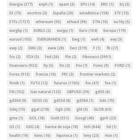
Energia
(377)
enph
(1)
epam
(3)
EPU
(14)
ERIC
(1)
Erj
(3)
ES
(73)
escritos
(3)
España
(20)
estadistica
(158)
ETF
(13)
ETFs
(1727)
ethereum
(95)
ethusd
(96)
ETN
(10)
eu10y
(5)
eurgbp
(1)
EURILS
(2)
eurjpy
(1)
Euro
(104)
Europa
(119)
eurusd
(105)
EVERGRANDE
(1)
Ewg
(1)
ewh
(4)
ewj
(3)
ewp
(2)
EWU
(3)
eww
(28)
Ewz
(319)
F
(1)
fb
(27)
fcx
(2)
FDX
(5)
Fed
(26)
ffie
(2)
Fibonacci
(3991)
financiero
(932)
fly
(5)
fm
(2)
Fnv
(7)
Fomc
(9)
FORD
(1)
Forex
(913)
francia
(10)
FRC
(3)
frontier markets
(2)
ftmib
(1)
FUTU
(12)
futuros
(1165)
fvx
(47)
fxe
(1)
FXI
(102)
Gas natural
(123)
GBPUSD
(39)
gd30
(6)
gd30d
(9)
GD35
(3)
gd35d
(8)
gd38d
(1)
Gdx
(70)
Gdxj
(15)
ggal
(218)
Ggb
(26)
gld
(3)
GLOB
(63)
gme
(1)
GOL
(18)
Gold
(551)
Googl
(40)
gprk
(23)
GS
(1)
GXG
(4)
harina de soja
(18)
Hch
(844)
hd
(1)
health
(19)
hims
(16)
hipoteca
(1)
hmy
(23)
Hon
(1)