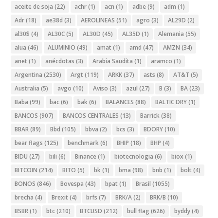
aceite de soja
(22)
achr
(1)
acn
(1)
adbe
(9)
adm
(1)
Adr
(18)
ae38d
(3)
AEROLINEAS
(51)
agro
(3)
AL29D
(2)
al30$
(4)
AL30C
(5)
AL30D
(45)
AL35D
(1)
Alemania
(55)
alua
(46)
ALUMINIO
(49)
amat
(1)
amd
(47)
AMZN
(34)
anet
(1)
anécdotas
(3)
Arabia Saudita
(1)
aramco
(1)
Argentina
(2530)
Argt
(119)
ARKK
(37)
asts
(8)
AT&T
(5)
Australia
(5)
avgo
(10)
Aviso
(3)
azul
(27)
B
(3)
BA
(23)
Baba
(99)
bac
(6)
bak
(6)
BALANCES
(88)
BALTIC DRY
(1)
BANCOS
(907)
BANCOS CENTRALES
(13)
Barrick
(38)
BBAR
(89)
Bbd
(105)
bbva
(2)
bcs
(3)
BDORY
(10)
bear flags
(125)
benchmark
(6)
BHIP
(18)
BHP
(4)
BIDU
(27)
bili
(6)
Binance
(1)
biotecnologia
(6)
biox
(1)
BITCOIN
(214)
BITO
(5)
bk
(1)
bma
(98)
bnb
(1)
bolt
(4)
BONOS
(846)
Bovespa
(43)
bpat
(1)
Brasil
(1055)
brecha
(4)
Brexit
(4)
brfs
(7)
BRK/A
(2)
BRK/B
(10)
BSBR
(1)
btc
(210)
BTCUSD
(212)
bull flag
(626)
byddy
(4)