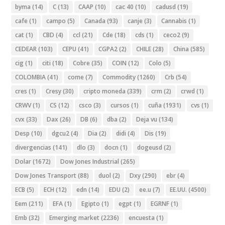
byma
(14)
C
(13)
CAAP
(10)
cac 40
(10)
cadusd
(19)
cafe
(1)
campo
(5)
Canada
(93)
canje
(3)
Cannabis
(1)
cat
(1)
CBD
(4)
ccl
(21)
Cde
(18)
cds
(1)
ceco2
(9)
CEDEAR
(103)
CEPU
(41)
CGPA2
(2)
CHILE
(28)
China
(585)
cig
(1)
citi
(18)
Cobre
(35)
COIN
(12)
Colo
(5)
COLOMBIA
(41)
come
(7)
Commodity
(1260)
Crb
(54)
cres
(1)
Cresy
(30)
cripto moneda
(339)
crm
(2)
crwd
(1)
CRWV
(1)
CS
(12)
csco
(3)
cursos
(1)
cuña
(1931)
cvs
(1)
cvx
(33)
Dax
(26)
DB
(6)
dba
(2)
Deja vu
(134)
Desp
(10)
dgcu2
(4)
Dia
(2)
didi
(4)
Dis
(19)
divergencias
(141)
dlo
(3)
docn
(1)
dogeusd
(2)
Dolar
(1672)
Dow Jones Industrial
(265)
Dow Jones Transport
(88)
duol
(2)
Dxy
(290)
ebr
(4)
ECB
(5)
ECH
(12)
edn
(14)
EDU
(2)
ee.u
(7)
EE.UU.
(4500)
Eem
(211)
EFA
(1)
Egipto
(1)
egpt
(1)
EGRNF
(1)
Emb
(32)
Emerging market
(2236)
encuesta
(1)