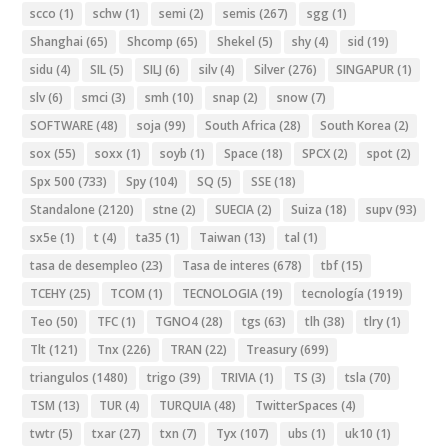
scco
(1)
schw
(1)
semi
(2)
semis
(267)
sgg
(1)
Shanghai
(65)
Shcomp
(65)
Shekel
(5)
shy
(4)
sid
(19)
sidu
(4)
SIL
(5)
SILJ
(6)
silv
(4)
Silver
(276)
SINGAPUR
(1)
slv
(6)
smci
(3)
smh
(10)
snap
(2)
snow
(7)
SOFTWARE
(48)
soja
(99)
South Africa
(28)
South Korea
(2)
sox
(55)
soxx
(1)
soyb
(1)
Space
(18)
SPCX
(2)
spot
(2)
Spx 500
(733)
Spy
(104)
SQ
(5)
SSE
(18)
Standalone
(2120)
stne
(2)
SUECIA
(2)
Suiza
(18)
supv
(93)
sx5e
(1)
t
(4)
ta35
(1)
Taiwan
(13)
tal
(1)
tasa de desempleo
(23)
Tasa de interes
(678)
tbf
(15)
TCEHY
(25)
TCOM
(1)
TECNOLOGIA
(19)
tecnología
(1919)
Teo
(50)
TFC
(1)
TGNO4
(28)
tgs
(63)
tlh
(38)
tlry
(1)
Tlt
(121)
Tnx
(226)
TRAN
(22)
Treasury
(699)
triangulos
(1480)
trigo
(39)
TRIVIA
(1)
TS
(3)
tsla
(70)
TSM
(13)
TUR
(4)
TURQUIA
(48)
TwitterSpaces
(4)
twtr
(5)
txar
(27)
txn
(7)
Tyx
(107)
ubs
(1)
uk10
(1)