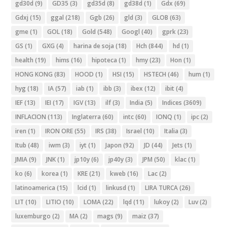
gd30d
(9)
GD35
(3)
gd35d
(8)
gd38d
(1)
Gdx
(69)
Gdxj
(15)
ggal
(218)
Ggb
(26)
gld
(3)
GLOB
(63)
gme
(1)
GOL
(18)
Gold
(548)
Googl
(40)
gprk
(23)
GS
(1)
GXG
(4)
harina de soja
(18)
Hch
(844)
hd
(1)
health
(19)
hims
(16)
hipoteca
(1)
hmy
(23)
Hon
(1)
HONG KONG
(83)
HOOD
(1)
HSI
(15)
HSTECH
(46)
hum
(1)
hyg
(18)
IA
(57)
iab
(1)
ibb
(3)
ibex
(12)
ibit
(4)
IEF
(13)
IEI
(17)
IGV
(13)
ilf
(3)
India
(5)
Indices
(3609)
INFLACION
(113)
Inglaterra
(60)
intc
(60)
IONQ
(1)
ipc
(2)
iren
(1)
IRON ORE
(55)
IRS
(38)
Israel
(10)
Italia
(3)
Itub
(48)
iwm
(3)
iyt
(1)
Japon
(92)
JD
(44)
Jets
(1)
JMIA
(9)
JNK
(1)
jp10y
(6)
jp40y
(3)
JPM
(50)
klac
(1)
ko
(6)
korea
(1)
KRE
(21)
kweb
(16)
Lac
(2)
latinoamerica
(15)
lcid
(1)
linkusd
(1)
LIRA TURCA
(26)
LIT
(10)
LITIO
(10)
LOMA
(22)
lqd
(11)
lukoy
(2)
Luv
(2)
luxemburgo
(2)
MA
(2)
mags
(9)
maiz
(37)