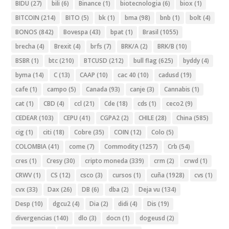
BIDU
(27)
bili
(6)
Binance
(1)
biotecnologia
(6)
biox
(1)
BITCOIN
(214)
BITO
(5)
bk
(1)
bma
(98)
bnb
(1)
bolt
(4)
BONOS
(842)
Bovespa
(43)
bpat
(1)
Brasil
(1055)
brecha
(4)
Brexit
(4)
brfs
(7)
BRK/A
(2)
BRK/B
(10)
BSBR
(1)
btc
(210)
BTCUSD
(212)
bull flag
(625)
byddy
(4)
byma
(14)
C
(13)
CAAP
(10)
cac 40
(10)
cadusd
(19)
cafe
(1)
campo
(5)
Canada
(93)
canje
(3)
Cannabis
(1)
cat
(1)
CBD
(4)
ccl
(21)
Cde
(18)
cds
(1)
ceco2
(9)
CEDEAR
(103)
CEPU
(41)
CGPA2
(2)
CHILE
(28)
China
(585)
cig
(1)
citi
(18)
Cobre
(35)
COIN
(12)
Colo
(5)
COLOMBIA
(41)
come
(7)
Commodity
(1257)
Crb
(54)
cres
(1)
Cresy
(30)
cripto moneda
(339)
crm
(2)
crwd
(1)
CRWV
(1)
CS
(12)
csco
(3)
cursos
(1)
cuña
(1928)
cvs
(1)
cvx
(33)
Dax
(26)
DB
(6)
dba
(2)
Deja vu
(134)
Desp
(10)
dgcu2
(4)
Dia
(2)
didi
(4)
Dis
(19)
divergencias
(140)
dlo
(3)
docn
(1)
dogeusd
(2)