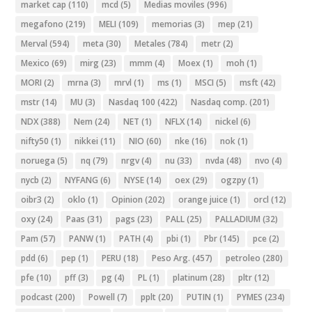
market cap
(110)
mcd
(5)
Medias moviles
(996)
megafono
(219)
MELI
(109)
memorias
(3)
mep
(21)
Merval
(594)
meta
(30)
Metales
(784)
metr
(2)
Mexico
(69)
mirg
(23)
mmm
(4)
Moex
(1)
moh
(1)
MORI
(2)
mrna
(3)
mrvl
(1)
ms
(1)
MSCI
(5)
msft
(42)
mstr
(14)
MU
(3)
Nasdaq 100
(422)
Nasdaq comp.
(201)
NDX
(388)
Nem
(24)
NET
(1)
NFLX
(14)
nickel
(6)
nifty50
(1)
nikkei
(11)
NIO
(60)
nke
(16)
nok
(1)
noruega
(5)
nq
(79)
nrgv
(4)
nu
(33)
nvda
(48)
nvo
(4)
nycb
(2)
NYFANG
(6)
NYSE
(14)
oex
(29)
ogzpy
(1)
oibr3
(2)
oklo
(1)
Opinion
(202)
orange juice
(1)
orcl
(12)
oxy
(24)
Paas
(31)
pags
(23)
PALL
(25)
PALLADIUM
(32)
Pam
(57)
PANW
(1)
PATH
(4)
pbi
(1)
Pbr
(145)
pce
(2)
pdd
(6)
pep
(1)
PERU
(18)
Peso Arg.
(457)
petroleo
(280)
pfe
(10)
pff
(3)
pg
(4)
PL
(1)
platinum
(28)
pltr
(12)
podcast
(200)
Powell
(7)
pplt
(20)
PUTIN
(1)
PYMES
(234)