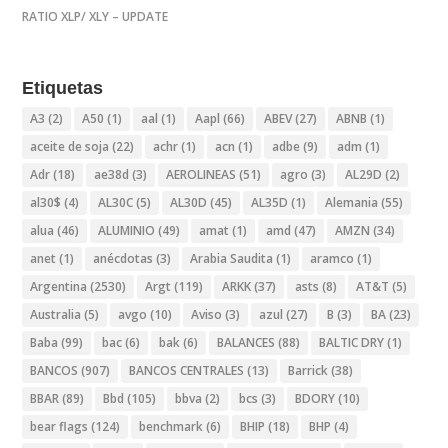
RATIO XLP/ XLY – UPDATE
Etiquetas
A3
(2)
A50
(1)
aal
(1)
Aapl
(66)
ABEV
(27)
ABNB
(1)
aceite de soja
(22)
achr
(1)
acn
(1)
adbe
(9)
adm
(1)
Adr
(18)
ae38d
(3)
AEROLINEAS
(51)
agro
(3)
AL29D
(2)
al30$
(4)
AL30C
(5)
AL30D
(45)
AL35D
(1)
Alemania
(55)
alua
(46)
ALUMINIO
(49)
amat
(1)
amd
(47)
AMZN
(34)
anet
(1)
anécdotas
(3)
Arabia Saudita
(1)
aramco
(1)
Argentina
(2530)
Argt
(119)
ARKK
(37)
asts
(8)
AT&T
(5)
Australia
(5)
avgo
(10)
Aviso
(3)
azul
(27)
B
(3)
BA
(23)
Baba
(99)
bac
(6)
bak
(6)
BALANCES
(88)
BALTIC DRY
(1)
BANCOS
(907)
BANCOS CENTRALES
(13)
Barrick
(38)
BBAR
(89)
Bbd
(105)
bbva
(2)
bcs
(3)
BDORY
(10)
bear flags
(124)
benchmark
(6)
BHIP
(18)
BHP
(4)