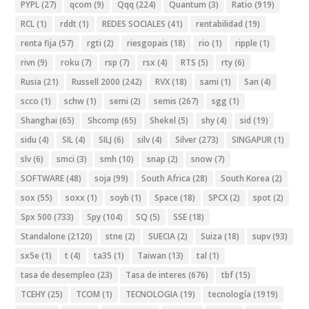
PYPL
(27)
qcom
(9)
Qqq
(224)
Quantum
(3)
Ratio
(919)
RCL
(1)
rddt
(1)
REDES SOCIALES
(41)
rentabilidad
(19)
renta fija
(57)
rgti
(2)
riesgopais
(18)
rio
(1)
ripple
(1)
rivn
(9)
roku
(7)
rsp
(7)
rsx
(4)
RTS
(5)
rty
(6)
Rusia
(21)
Russell 2000
(242)
RVX
(18)
sami
(1)
San
(4)
scco
(1)
schw
(1)
semi
(2)
semis
(267)
sgg
(1)
Shanghai
(65)
Shcomp
(65)
Shekel
(5)
shy
(4)
sid
(19)
sidu
(4)
SIL
(4)
SILJ
(6)
silv
(4)
Silver
(273)
SINGAPUR
(1)
slv
(6)
smci
(3)
smh
(10)
snap
(2)
snow
(7)
SOFTWARE
(48)
soja
(99)
South Africa
(28)
South Korea
(2)
sox
(55)
soxx
(1)
soyb
(1)
Space
(18)
SPCX
(2)
spot
(2)
Spx 500
(733)
Spy
(104)
SQ
(5)
SSE
(18)
Standalone
(2120)
stne
(2)
SUECIA
(2)
Suiza
(18)
supv
(93)
sx5e
(1)
t
(4)
ta35
(1)
Taiwan
(13)
tal
(1)
tasa de desempleo
(23)
Tasa de interes
(676)
tbf
(15)
TCEHY
(25)
TCOM
(1)
TECNOLOGIA
(19)
tecnología
(1919)