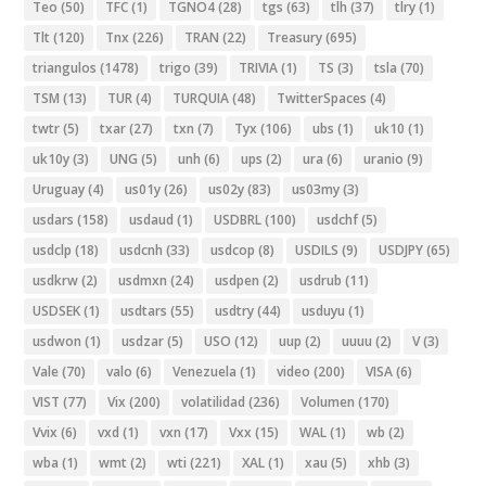
Teo
(50)
TFC
(1)
TGNO4
(28)
tgs
(63)
tlh
(37)
tlry
(1)
Tlt
(120)
Tnx
(226)
TRAN
(22)
Treasury
(695)
triangulos
(1478)
trigo
(39)
TRIVIA
(1)
TS
(3)
tsla
(70)
TSM
(13)
TUR
(4)
TURQUIA
(48)
TwitterSpaces
(4)
twtr
(5)
txar
(27)
txn
(7)
Tyx
(106)
ubs
(1)
uk10
(1)
uk10y
(3)
UNG
(5)
unh
(6)
ups
(2)
ura
(6)
uranio
(9)
Uruguay
(4)
us01y
(26)
us02y
(83)
us03my
(3)
usdars
(158)
usdaud
(1)
USDBRL
(100)
usdchf
(5)
usdclp
(18)
usdcnh
(33)
usdcop
(8)
USDILS
(9)
USDJPY
(65)
usdkrw
(2)
usdmxn
(24)
usdpen
(2)
usdrub
(11)
USDSEK
(1)
usdtars
(55)
usdtry
(44)
usduyu
(1)
usdwon
(1)
usdzar
(5)
USO
(12)
uup
(2)
uuuu
(2)
V
(3)
Vale
(70)
valo
(6)
Venezuela
(1)
video
(200)
VISA
(6)
VIST
(77)
Vix
(200)
volatilidad
(236)
Volumen
(170)
Vvix
(6)
vxd
(1)
vxn
(17)
Vxx
(15)
WAL
(1)
wb
(2)
wba
(1)
wmt
(2)
wti
(221)
XAL
(1)
xau
(5)
xhb
(3)