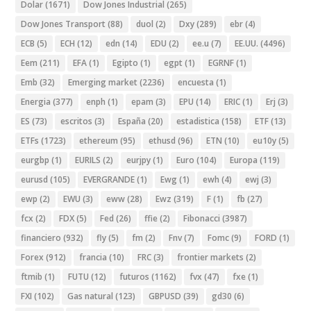
Dolar
(1671)
Dow Jones Industrial
(265)
Dow Jones Transport
(88)
duol
(2)
Dxy
(289)
ebr
(4)
ECB
(5)
ECH
(12)
edn
(14)
EDU
(2)
ee.u
(7)
EE.UU.
(4496)
Eem
(211)
EFA
(1)
Egipto
(1)
egpt
(1)
EGRNF
(1)
Emb
(32)
Emerging market
(2236)
encuesta
(1)
Energia
(377)
enph
(1)
epam
(3)
EPU
(14)
ERIC
(1)
Erj
(3)
ES
(73)
escritos
(3)
España
(20)
estadistica
(158)
ETF
(13)
ETFs
(1723)
ethereum
(95)
ethusd
(96)
ETN
(10)
eu10y
(5)
eurgbp
(1)
EURILS
(2)
eurjpy
(1)
Euro
(104)
Europa
(119)
eurusd
(105)
EVERGRANDE
(1)
Ewg
(1)
ewh
(4)
ewj
(3)
ewp
(2)
EWU
(3)
eww
(28)
Ewz
(319)
F
(1)
fb
(27)
fcx
(2)
FDX
(5)
Fed
(26)
ffie
(2)
Fibonacci
(3987)
financiero
(932)
fly
(5)
fm
(2)
Fnv
(7)
Fomc
(9)
FORD
(1)
Forex
(912)
francia
(10)
FRC
(3)
frontier markets
(2)
ftmib
(1)
FUTU
(12)
futuros
(1162)
fvx
(47)
fxe
(1)
FXI
(102)
Gas natural
(123)
GBPUSD
(39)
gd30
(6)