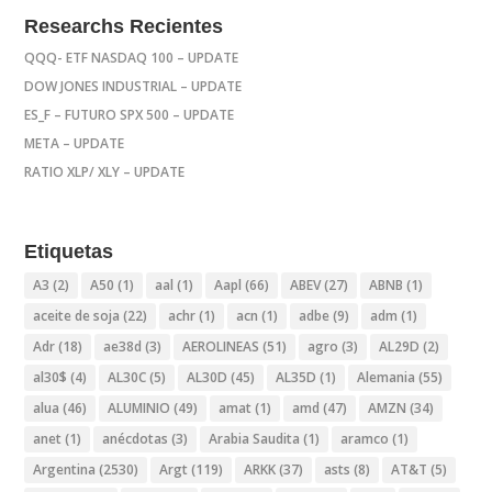
Researchs Recientes
QQQ- ETF NASDAQ 100 – UPDATE
DOW JONES INDUSTRIAL – UPDATE
ES_F – FUTURO SPX 500 – UPDATE
META – UPDATE
RATIO XLP/ XLY – UPDATE
Etiquetas
A3
(2)
A50
(1)
aal
(1)
Aapl
(66)
ABEV
(27)
ABNB
(1)
aceite de soja
(22)
achr
(1)
acn
(1)
adbe
(9)
adm
(1)
Adr
(18)
ae38d
(3)
AEROLINEAS
(51)
agro
(3)
AL29D
(2)
al30$
(4)
AL30C
(5)
AL30D
(45)
AL35D
(1)
Alemania
(55)
alua
(46)
ALUMINIO
(49)
amat
(1)
amd
(47)
AMZN
(34)
anet
(1)
anécdotas
(3)
Arabia Saudita
(1)
aramco
(1)
Argentina
(2530)
Argt
(119)
ARKK
(37)
asts
(8)
AT&T
(5)