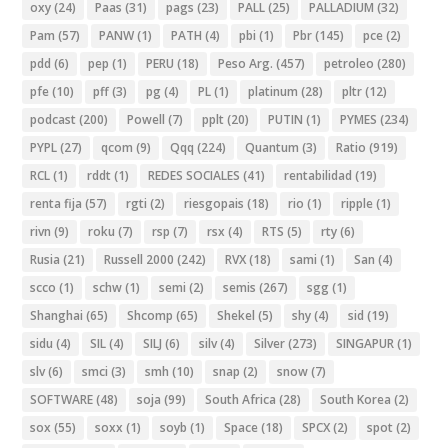
oxy
(24)
Paas
(31)
pags
(23)
PALL
(25)
PALLADIUM
(32)
Pam
(57)
PANW
(1)
PATH
(4)
pbi
(1)
Pbr
(145)
pce
(2)
pdd
(6)
pep
(1)
PERU
(18)
Peso Arg.
(457)
petroleo
(280)
pfe
(10)
pff
(3)
pg
(4)
PL
(1)
platinum
(28)
pltr
(12)
podcast
(200)
Powell
(7)
pplt
(20)
PUTIN
(1)
PYMES
(234)
PYPL
(27)
qcom
(9)
Qqq
(224)
Quantum
(3)
Ratio
(919)
RCL
(1)
rddt
(1)
REDES SOCIALES
(41)
rentabilidad
(19)
renta fija
(57)
rgti
(2)
riesgopais
(18)
rio
(1)
ripple
(1)
rivn
(9)
roku
(7)
rsp
(7)
rsx
(4)
RTS
(5)
rty
(6)
Rusia
(21)
Russell 2000
(242)
RVX
(18)
sami
(1)
San
(4)
scco
(1)
schw
(1)
semi
(2)
semis
(267)
sgg
(1)
Shanghai
(65)
Shcomp
(65)
Shekel
(5)
shy
(4)
sid
(19)
sidu
(4)
SIL
(4)
SILJ
(6)
silv
(4)
Silver
(273)
SINGAPUR
(1)
slv
(6)
smci
(3)
smh
(10)
snap
(2)
snow
(7)
SOFTWARE
(48)
soja
(99)
South Africa
(28)
South Korea
(2)
sox
(55)
soxx
(1)
soyb
(1)
Space
(18)
SPCX
(2)
spot
(2)