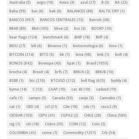
Australia
(5)
avgo
(10)
Aviso
(3)
azul
(27)
B
(3)
BA
(23)
Baba
(99)
bac
(6)
bak
(6)
BALANCES
(88)
BALTIC DRY
(1)
BANCOS
(907)
BANCOS CENTRALES
(13)
Barrick
(38)
BBAR
(89)
Bbd
(105)
bbva
(2)
bcs
(3)
BDORY
(10)
bear flags
(124)
benchmark
(6)
BHIP
(18)
BHP
(4)
BIDU
(27)
bili
(6)
Binance
(1)
biotecnologia
(6)
biox
(1)
BITCOIN
(214)
BITO
(5)
bk
(1)
bma
(98)
bnb
(1)
bolt
(4)
BONOS
(842)
Bovespa
(43)
bpat
(1)
Brasil
(1055)
brecha
(4)
Brexit
(4)
brfs
(7)
BRK/A
(2)
BRK/B
(10)
BSBR
(1)
btc
(210)
BTCUSD
(212)
bull flag
(625)
byddy
(4)
byma
(14)
C
(13)
CAAP
(10)
cac 40
(10)
cadusd
(19)
cafe
(1)
campo
(5)
Canada
(93)
canje
(3)
Cannabis
(1)
cat
(1)
CBD
(4)
ccl
(21)
Cde
(18)
cds
(1)
ceco2
(9)
CEDEAR
(103)
CEPU
(41)
CGPA2
(2)
CHILE
(28)
China
(585)
cig
(1)
citi
(18)
Cobre
(35)
COIN
(12)
Colo
(5)
COLOMBIA
(41)
come
(7)
Commodity
(1257)
Crb
(54)