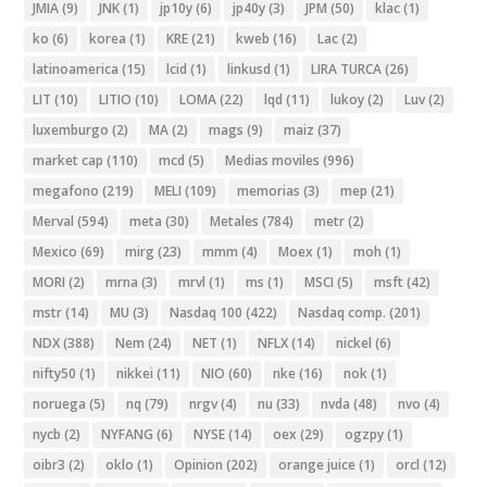
JMIA
(9)
JNK
(1)
jp10y
(6)
jp40y
(3)
JPM
(50)
klac
(1)
ko
(6)
korea
(1)
KRE
(21)
kweb
(16)
Lac
(2)
latinoamerica
(15)
lcid
(1)
linkusd
(1)
LIRA TURCA
(26)
LIT
(10)
LITIO
(10)
LOMA
(22)
lqd
(11)
lukoy
(2)
Luv
(2)
luxemburgo
(2)
MA
(2)
mags
(9)
maiz
(37)
market cap
(110)
mcd
(5)
Medias moviles
(996)
megafono
(219)
MELI
(109)
memorias
(3)
mep
(21)
Merval
(594)
meta
(30)
Metales
(784)
metr
(2)
Mexico
(69)
mirg
(23)
mmm
(4)
Moex
(1)
moh
(1)
MORI
(2)
mrna
(3)
mrvl
(1)
ms
(1)
MSCI
(5)
msft
(42)
mstr
(14)
MU
(3)
Nasdaq 100
(422)
Nasdaq comp.
(201)
NDX
(388)
Nem
(24)
NET
(1)
NFLX
(14)
nickel
(6)
nifty50
(1)
nikkei
(11)
NIO
(60)
nke
(16)
nok
(1)
noruega
(5)
nq
(79)
nrgv
(4)
nu
(33)
nvda
(48)
nvo
(4)
nycb
(2)
NYFANG
(6)
NYSE
(14)
oex
(29)
ogzpy
(1)
oibr3
(2)
oklo
(1)
Opinion
(202)
orange juice
(1)
orcl
(12)