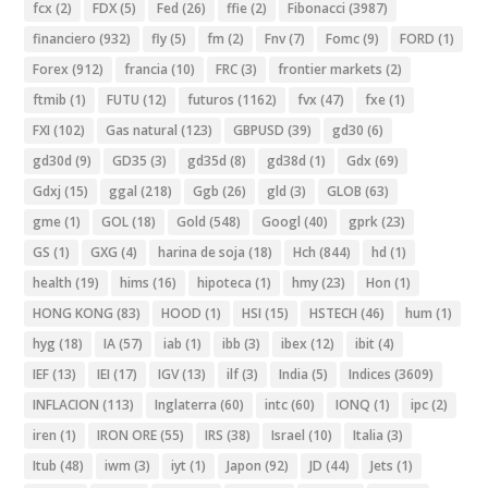
fcx
(2)
FDX
(5)
Fed
(26)
ffie
(2)
Fibonacci
(3987)
financiero
(932)
fly
(5)
fm
(2)
Fnv
(7)
Fomc
(9)
FORD
(1)
Forex
(912)
francia
(10)
FRC
(3)
frontier markets
(2)
ftmib
(1)
FUTU
(12)
futuros
(1162)
fvx
(47)
fxe
(1)
FXI
(102)
Gas natural
(123)
GBPUSD
(39)
gd30
(6)
gd30d
(9)
GD35
(3)
gd35d
(8)
gd38d
(1)
Gdx
(69)
Gdxj
(15)
ggal
(218)
Ggb
(26)
gld
(3)
GLOB
(63)
gme
(1)
GOL
(18)
Gold
(548)
Googl
(40)
gprk
(23)
GS
(1)
GXG
(4)
harina de soja
(18)
Hch
(844)
hd
(1)
health
(19)
hims
(16)
hipoteca
(1)
hmy
(23)
Hon
(1)
HONG KONG
(83)
HOOD
(1)
HSI
(15)
HSTECH
(46)
hum
(1)
hyg
(18)
IA
(57)
iab
(1)
ibb
(3)
ibex
(12)
ibit
(4)
IEF
(13)
IEI
(17)
IGV
(13)
ilf
(3)
India
(5)
Indices
(3609)
INFLACION
(113)
Inglaterra
(60)
intc
(60)
IONQ
(1)
ipc
(2)
iren
(1)
IRON ORE
(55)
IRS
(38)
Israel
(10)
Italia
(3)
Itub
(48)
iwm
(3)
iyt
(1)
Japon
(92)
JD
(44)
Jets
(1)