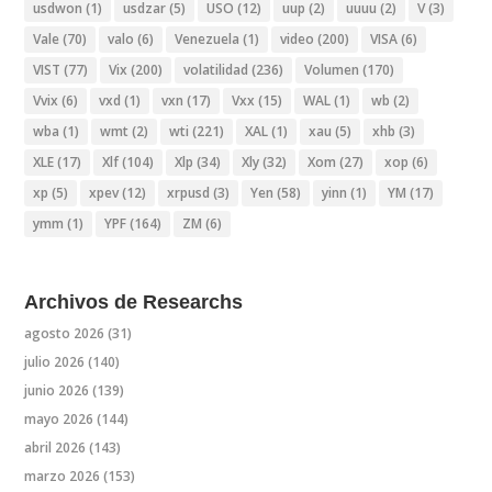
usdwon
(1)
usdzar
(5)
USO
(12)
uup
(2)
uuuu
(2)
V
(3)
Vale
(70)
valo
(6)
Venezuela
(1)
video
(200)
VISA
(6)
VIST
(77)
Vix
(200)
volatilidad
(236)
Volumen
(170)
Vvix
(6)
vxd
(1)
vxn
(17)
Vxx
(15)
WAL
(1)
wb
(2)
wba
(1)
wmt
(2)
wti
(221)
XAL
(1)
xau
(5)
xhb
(3)
XLE
(17)
Xlf
(104)
Xlp
(34)
Xly
(32)
Xom
(27)
xop
(6)
xp
(5)
xpev
(12)
xrpusd
(3)
Yen
(58)
yinn
(1)
YM
(17)
ymm
(1)
YPF
(164)
ZM
(6)
Archivos de Researchs
agosto 2026
(31)
julio 2026
(140)
junio 2026
(139)
mayo 2026
(144)
abril 2026
(143)
marzo 2026
(153)