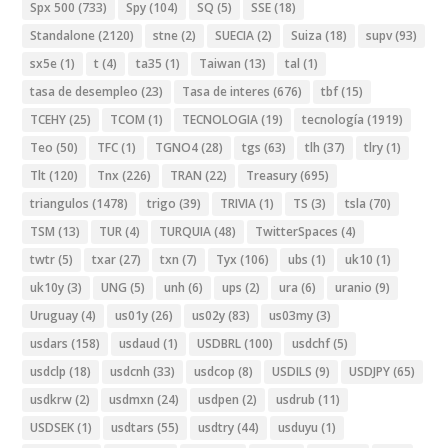
Spx 500
(733)
Spy
(104)
SQ
(5)
SSE
(18)
Standalone
(2120)
stne
(2)
SUECIA
(2)
Suiza
(18)
supv
(93)
sx5e
(1)
t
(4)
ta35
(1)
Taiwan
(13)
tal
(1)
tasa de desempleo
(23)
Tasa de interes
(676)
tbf
(15)
TCEHY
(25)
TCOM
(1)
TECNOLOGIA
(19)
tecnología
(1919)
Teo
(50)
TFC
(1)
TGNO4
(28)
tgs
(63)
tlh
(37)
tlry
(1)
Tlt
(120)
Tnx
(226)
TRAN
(22)
Treasury
(695)
triangulos
(1478)
trigo
(39)
TRIVIA
(1)
TS
(3)
tsla
(70)
TSM
(13)
TUR
(4)
TURQUIA
(48)
TwitterSpaces
(4)
twtr
(5)
txar
(27)
txn
(7)
Tyx
(106)
ubs
(1)
uk10
(1)
uk10y
(3)
UNG
(5)
unh
(6)
ups
(2)
ura
(6)
uranio
(9)
Uruguay
(4)
us01y
(26)
us02y
(83)
us03my
(3)
usdars
(158)
usdaud
(1)
USDBRL
(100)
usdchf
(5)
usdclp
(18)
usdcnh
(33)
usdcop
(8)
USDILS
(9)
USDJPY
(65)
usdkrw
(2)
usdmxn
(24)
usdpen
(2)
usdrub
(11)
USDSEK
(1)
usdtars
(55)
usdtry
(44)
usduyu
(1)