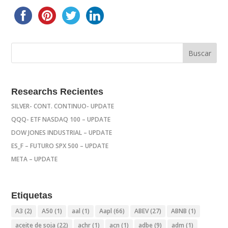
Researchs Recientes
SILVER- CONT. CONTINUO- UPDATE
QQQ- ETF NASDAQ 100 – UPDATE
DOW JONES INDUSTRIAL – UPDATE
ES_F – FUTURO SPX 500 – UPDATE
META – UPDATE
Etiquetas
A3
(2)
A50
(1)
aal
(1)
Aapl
(66)
ABEV
(27)
ABNB
(1)
aceite de soja
(22)
achr
(1)
acn
(1)
adbe
(9)
adm
(1)