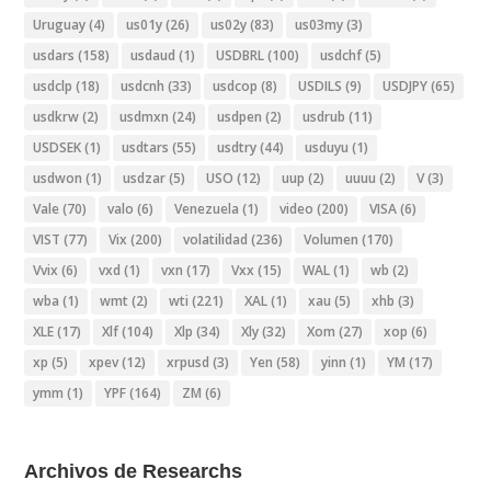
Uruguay
(4)
us01y
(26)
us02y
(83)
us03my
(3)
usdars
(158)
usdaud
(1)
USDBRL
(100)
usdchf
(5)
usdclp
(18)
usdcnh
(33)
usdcop
(8)
USDILS
(9)
USDJPY
(65)
usdkrw
(2)
usdmxn
(24)
usdpen
(2)
usdrub
(11)
USDSEK
(1)
usdtars
(55)
usdtry
(44)
usduyu
(1)
usdwon
(1)
usdzar
(5)
USO
(12)
uup
(2)
uuuu
(2)
V
(3)
Vale
(70)
valo
(6)
Venezuela
(1)
video
(200)
VISA
(6)
VIST
(77)
Vix
(200)
volatilidad
(236)
Volumen
(170)
Vvix
(6)
vxd
(1)
vxn
(17)
Vxx
(15)
WAL
(1)
wb
(2)
wba
(1)
wmt
(2)
wti
(221)
XAL
(1)
xau
(5)
xhb
(3)
XLE
(17)
Xlf
(104)
Xlp
(34)
Xly
(32)
Xom
(27)
xop
(6)
xp
(5)
xpev
(12)
xrpusd
(3)
Yen
(58)
yinn
(1)
YM
(17)
ymm
(1)
YPF
(164)
ZM
(6)
Archivos de Researchs