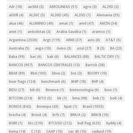
Adr
(18)
ae38d
(3)
AEROLINEAS
(51)
agro
(3)
AL29D
(2)
al30$
(4)
AL30C
(5)
AL30D
(45)
AL35D
(1)
Alemania
(55)
alua
(46)
ALUMINIO
(49)
amat
(1)
amd
(47)
AMZN
(34)
anet
(1)
anécdotas
(3)
Arabia Saudita
(1)
aramco
(1)
Argentina
(2530)
Argt
(119)
ARKK
(37)
asts
(8)
AT&T
(5)
Australia
(5)
avgo
(10)
Aviso
(3)
azul
(27)
B
(3)
BA
(23)
Baba
(99)
bac
(6)
bak
(6)
BALANCES
(88)
BALTIC DRY
(1)
BANCOS
(907)
BANCOS CENTRALES
(13)
Barrick
(38)
BBAR
(89)
Bbd
(105)
bbva
(2)
bcs
(3)
BDORY
(10)
bear flags
(124)
benchmark
(6)
BHIP
(18)
BHP
(4)
BIDU
(27)
bili
(6)
Binance
(1)
biotecnologia
(6)
biox
(1)
BITCOIN
(214)
BITO
(5)
bk
(1)
bma
(98)
bnb
(1)
bolt
(4)
BONOS
(842)
Bovespa
(43)
bpat
(1)
Brasil
(1055)
brecha
(4)
Brexit
(4)
brfs
(7)
BRK/A
(2)
BRK/B
(10)
BSBR
(1)
btc
(210)
BTCUSD
(212)
bull flag
(625)
byddy
(4)
byma
(14)
C
(13)
CAAP
(10)
cac 40
(10)
cadusd
(19)