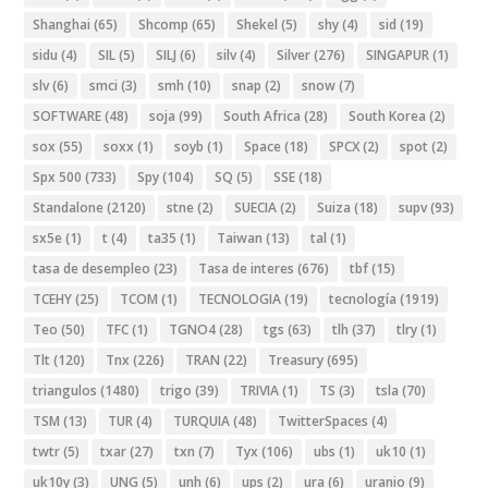
Shanghai
(65)
Shcomp
(65)
Shekel
(5)
shy
(4)
sid
(19)
sidu
(4)
SIL
(5)
SILJ
(6)
silv
(4)
Silver
(276)
SINGAPUR
(1)
slv
(6)
smci
(3)
smh
(10)
snap
(2)
snow
(7)
SOFTWARE
(48)
soja
(99)
South Africa
(28)
South Korea
(2)
sox
(55)
soxx
(1)
soyb
(1)
Space
(18)
SPCX
(2)
spot
(2)
Spx 500
(733)
Spy
(104)
SQ
(5)
SSE
(18)
Standalone
(2120)
stne
(2)
SUECIA
(2)
Suiza
(18)
supv
(93)
sx5e
(1)
t
(4)
ta35
(1)
Taiwan
(13)
tal
(1)
tasa de desempleo
(23)
Tasa de interes
(676)
tbf
(15)
TCEHY
(25)
TCOM
(1)
TECNOLOGIA
(19)
tecnología
(1919)
Teo
(50)
TFC
(1)
TGNO4
(28)
tgs
(63)
tlh
(37)
tlry
(1)
Tlt
(120)
Tnx
(226)
TRAN
(22)
Treasury
(695)
triangulos
(1480)
trigo
(39)
TRIVIA
(1)
TS
(3)
tsla
(70)
TSM
(13)
TUR
(4)
TURQUIA
(48)
TwitterSpaces
(4)
twtr
(5)
txar
(27)
txn
(7)
Tyx
(106)
ubs
(1)
uk10
(1)
uk10y
(3)
UNG
(5)
unh
(6)
ups
(2)
ura
(6)
uranio
(9)