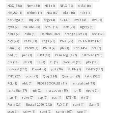
NDX
(388)
Nem
(24)
NET
(1)
NFLX
(14)
nickel
(6)
nifty50
(1)
nikkei
(11)
NIO
(60)
nke
(16)
nok
(1)
noruega
(5)
nq
(79)
nrgv
(4)
nu
(33)
nvda
(48)
nvo
(4)
nycb
(2)
NYFANG
(6)
NYSE
(14)
oex
(29)
ogzpy
(1)
oibr3
(2)
oklo
(1)
Opinion
(202)
orange juice
(1)
orcl
(12)
oxy
(24)
Paas
(31)
pags
(23)
PALL
(25)
PALLADIUM
(32)
Pam
(57)
PANW
(1)
PATH
(4)
pbi
(1)
Pbr
(145)
pce
(2)
pdd
(6)
pep
(1)
PERU
(18)
Peso Arg.
(457)
petroleo
(280)
pfe
(10)
pff
(3)
pg
(4)
PL
(1)
platinum
(28)
pltr
(12)
podcast
(200)
Powell
(7)
pplt
(20)
PUTIN
(1)
PYMES
(234)
PYPL
(27)
qcom
(9)
Qqq
(224)
Quantum
(3)
Ratio
(920)
RCL
(1)
rddt
(1)
REDES SOCIALES
(41)
rentabilidad
(19)
renta fija
(57)
rgti
(2)
riesgopais
(18)
rio
(1)
ripple
(1)
rivn
(9)
roku
(7)
rsp
(7)
rsx
(4)
RTS
(5)
rty
(6)
Rusia
(21)
Russell 2000
(242)
RVX
(18)
sami
(1)
San
(4)
scco
(1)
schw
(1)
semi
(2)
semis
(267)
sgg
(1)