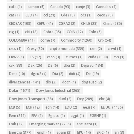
cafe
(1)
campo
(5)
Canada
(93)
canje
(3)
Cannabis
(1)
cat
(1)
CBD
(4)
ccl
(21)
Cde
(18)
cds
(1)
ceco2
(9)
CEDEAR
(103)
CEPU
(41)
CGPA2
(2)
CHILE
(28)
China
(585)
cig
(1)
citi
(18)
Cobre
(35)
COIN
(12)
Colo
(5)
COLOMBIA
(41)
come
(7)
Commodity
(1260)
Crb
(54)
cres
(1)
Cresy
(30)
cripto moneda
(339)
crm
(2)
crwd
(1)
CRWV
(1)
CS
(12)
csco
(3)
cursos
(1)
cuña
(1930)
cvs
(1)
cvx
(33)
Dax
(26)
DB
(6)
dba
(2)
Deja vu
(134)
Desp
(10)
dgcu2
(4)
Dia
(2)
didi
(4)
Dis
(19)
divergencias
(141)
dlo
(3)
docn
(1)
dogeusd
(2)
Dolar
(1671)
Dow Jones Industrial
(265)
Dow Jones Transport
(88)
duol
(2)
Dxy
(289)
ebr
(4)
ECB
(5)
ECH
(12)
edn
(14)
EDU
(2)
ee.u
(7)
EE.UU.
(4496)
Eem
(211)
EFA
(1)
Egipto
(1)
egpt
(1)
EGRNF
(1)
Emb
(32)
Emerging market
(2236)
encuesta
(1)
Energia
(377)
enph
(1)
epam
(3)
EPU
(14)
ERIC
(1)
Erj
(3)