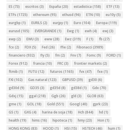
ES
(73)
escritos
(3)
España
(20)
estadistica
(158)
ETF
(13)
ETFs
(1725)
ethereum
(95)
ethusd
(96)
ETN
(10)
eu10y
(5)
eurgbp
(1)
EURILS
(2)
eurjpy
(1)
Euro
(104)
Europa
(119)
eurusd
(105)
EVERGRANDE
(1)
Ewg
(1)
ewh
(4)
ewj
(3)
ewp
(2)
EWU
(3)
eww
(28)
Ewz
(319)
F
(1)
fb
(27)
fcx
(2)
FDX
(5)
Fed
(26)
ffie
(2)
Fibonacci
(3989)
financiero
(932)
fly
(5)
fm
(2)
Fnv
(7)
Fomc
(9)
FORD
(1)
Forex
(912)
francia
(10)
FRC
(3)
frontier markets
(2)
ftmib
(1)
FUTU
(12)
futuros
(1165)
fvx
(47)
fxe
(1)
FXI
(102)
Gas natural
(123)
GBPUSD
(39)
gd30
(6)
gd30d
(9)
GD35
(3)
gd35d
(8)
gd38d
(1)
Gdx
(70)
Gdxj
(15)
ggal
(218)
Ggb
(26)
gld
(3)
GLOB
(63)
gme
(1)
GOL
(18)
Gold
(551)
Googl
(40)
gprk
(23)
GS
(1)
GXG
(4)
harina de soja
(18)
Hch
(844)
hd
(1)
health
(19)
hims
(16)
hipoteca
(1)
hmy
(23)
Hon
(1)
HONG KONG
(83)
HOOD
(1)
HSI
(15)
HSTECH
(46)
hum
(1)