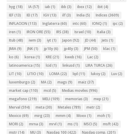
hyg
(18)
IA
(57)
iab
(1)
ibb
(3)
ibex
(12)
ibit
(4)
IEF
(13)
IEI
(17)
IGV
(13)
ilf
(3)
India
(5)
Indices
(3609)
INFLACION
(113)
Inglaterra
(60)
intc
(60)
IONQ
(1)
ipc
(2)
iren
(1)
IRON ORE
(55)
IRS
(38)
Israel
(10)
Italia
(3)
Itub
(48)
iwm
(3)
iyt
(1)
Japon
(92)
JD
(44)
Jets
(1)
JMIA
(9)
JNK
(1)
jp10y
(6)
jp40y
(3)
JPM
(50)
klac
(1)
ko
(6)
korea
(1)
KRE
(21)
kweb
(16)
Lac
(2)
latinoamerica
(15)
lcid
(1)
linkusd
(1)
LIRA TURCA
(26)
LIT
(10)
LITIO
(10)
LOMA
(22)
lqd
(11)
lukoy
(2)
Luv
(2)
luxemburgo
(2)
MA
(2)
mags
(9)
maiz
(37)
market cap
(110)
mcd
(5)
Medias moviles
(996)
megafono
(219)
MELI
(109)
memorias
(3)
mep
(21)
Merval
(594)
meta
(30)
Metales
(789)
metr
(2)
Mexico
(69)
mirg
(23)
mmm
(4)
Moex
(1)
moh
(1)
MORI
(2)
mrna
(3)
mrvl
(1)
ms
(1)
MSCI
(5)
msft
(42)
mstr
(14)
MU
(3)
Nasdaq 100
(422)
Nasdaq comp.
(201)