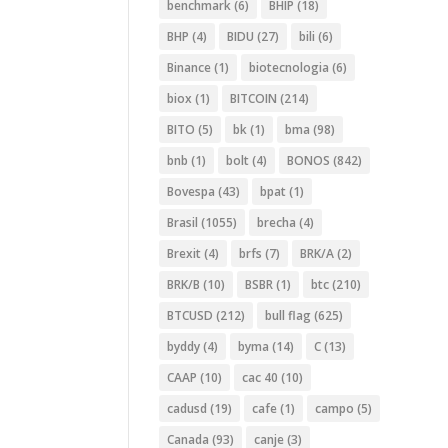
benchmark
(6)
BHIP
(18)
BHP
(4)
BIDU
(27)
bili
(6)
Binance
(1)
biotecnologia
(6)
biox
(1)
BITCOIN
(214)
BITO
(5)
bk
(1)
bma
(98)
bnb
(1)
bolt
(4)
BONOS
(842)
Bovespa
(43)
bpat
(1)
Brasil
(1055)
brecha
(4)
Brexit
(4)
brfs
(7)
BRK/A
(2)
BRK/B
(10)
BSBR
(1)
btc
(210)
BTCUSD
(212)
bull flag
(625)
byddy
(4)
byma
(14)
C
(13)
CAAP
(10)
cac 40
(10)
cadusd
(19)
cafe
(1)
campo
(5)
Canada
(93)
canje
(3)