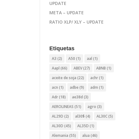
UPDATE
META – UPDATE
RATIO XLP/ XLY – UPDATE
Etiquetas
A3
(2)
A50
(1)
aal
(1)
Aapl
(66)
ABEV
(27)
ABNB
(1)
aceite de soja
(22)
achr
(1)
acn
(1)
adbe
(9)
adm
(1)
Adr
(18)
ae38d
(3)
AEROLINEAS
(51)
agro
(3)
AL29D
(2)
al30$
(4)
AL30C
(5)
AL30D
(45)
AL35D
(1)
Alemania
(55)
alua
(46)