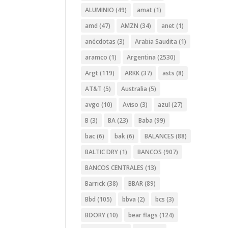
ALUMINIO
(49)
amat
(1)
amd
(47)
AMZN
(34)
anet
(1)
anécdotas
(3)
Arabia Saudita
(1)
aramco
(1)
Argentina
(2530)
Argt
(119)
ARKK
(37)
asts
(8)
AT&T
(5)
Australia
(5)
avgo
(10)
Aviso
(3)
azul
(27)
B
(3)
BA
(23)
Baba
(99)
bac
(6)
bak
(6)
BALANCES
(88)
BALTIC DRY
(1)
BANCOS
(907)
BANCOS CENTRALES
(13)
Barrick
(38)
BBAR
(89)
Bbd
(105)
bbva
(2)
bcs
(3)
BDORY
(10)
bear flags
(124)