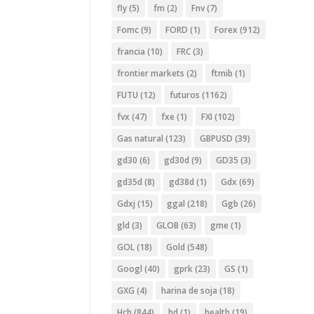
fly
(5)
fm
(2)
Fnv
(7)
Fomc
(9)
FORD
(1)
Forex
(912)
francia
(10)
FRC
(3)
frontier markets
(2)
ftmib
(1)
FUTU
(12)
futuros
(1162)
fvx
(47)
fxe
(1)
FXI
(102)
Gas natural
(123)
GBPUSD
(39)
gd30
(6)
gd30d
(9)
GD35
(3)
gd35d
(8)
gd38d
(1)
Gdx
(69)
Gdxj
(15)
ggal
(218)
Ggb
(26)
gld
(3)
GLOB
(63)
gme
(1)
GOL
(18)
Gold
(548)
Googl
(40)
gprk
(23)
GS
(1)
GXG
(4)
harina de soja
(18)
Hch
(844)
hd
(1)
health
(19)