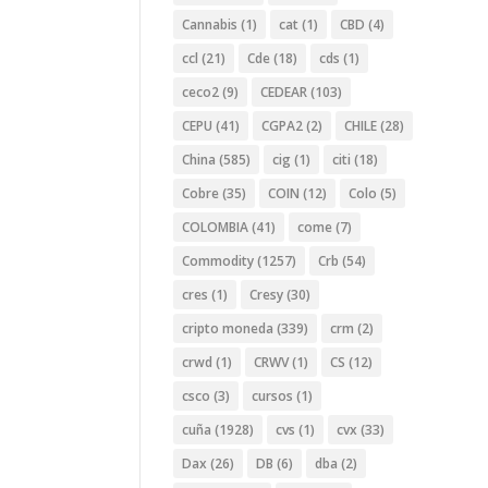
Cannabis
(1)
cat
(1)
CBD
(4)
ccl
(21)
Cde
(18)
cds
(1)
ceco2
(9)
CEDEAR
(103)
CEPU
(41)
CGPA2
(2)
CHILE
(28)
China
(585)
cig
(1)
citi
(18)
Cobre
(35)
COIN
(12)
Colo
(5)
COLOMBIA
(41)
come
(7)
Commodity
(1257)
Crb
(54)
cres
(1)
Cresy
(30)
cripto moneda
(339)
crm
(2)
crwd
(1)
CRWV
(1)
CS
(12)
csco
(3)
cursos
(1)
cuña
(1928)
cvs
(1)
cvx
(33)
Dax
(26)
DB
(6)
dba
(2)