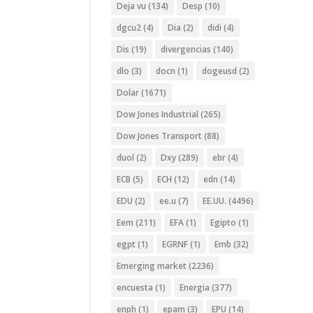
Deja vu
(134)
Desp
(10)
dgcu2
(4)
Dia
(2)
didi
(4)
Dis
(19)
divergencias
(140)
dlo
(3)
docn
(1)
dogeusd
(2)
Dolar
(1671)
Dow Jones Industrial
(265)
Dow Jones Transport
(88)
duol
(2)
Dxy
(289)
ebr
(4)
ECB
(5)
ECH
(12)
edn
(14)
EDU
(2)
ee.u
(7)
EE.UU.
(4496)
Eem
(211)
EFA
(1)
Egipto
(1)
egpt
(1)
EGRNF
(1)
Emb
(32)
Emerging market
(2236)
encuesta
(1)
Energia
(377)
enph
(1)
epam
(3)
EPU
(14)