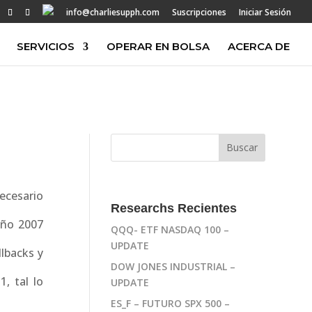
info@charliesupph.com
Suscripciones
Iniciar Sesión
SERVICIOS
OPERAR EN BOLSA
ACERCA DE
ecesario
Researchs Recientes
año 2007
QQQ- ETF NASDAQ 100 –
UPDATE
llbacks y
DOW JONES INDUSTRIAL –
, tal lo
UPDATE
ES_F – FUTURO SPX 500 –