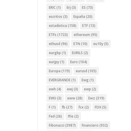
ERIC
(1)
Erj
(3)
ES
(73)
escritos
(3)
España
(20)
estadistica
(158)
ETF
(13)
ETFs
(1723)
ethereum
(95)
ethusd
(96)
ETN
(10)
eu10y
(5)
eurgbp
(1)
EURILS
(2)
eurjpy
(1)
Euro
(104)
Europa
(119)
eurusd
(105)
EVERGRANDE
(1)
Ewg
(1)
ewh
(4)
ewj
(3)
ewp
(2)
EWU
(3)
eww
(28)
Ewz
(319)
F
(1)
fb
(27)
fcx
(2)
FDX
(5)
Fed
(26)
ffie
(2)
Fibonacci
(3987)
financiero
(932)