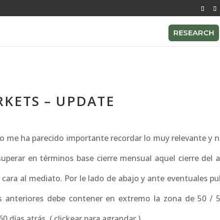
RESEARCH
KETS – UPDATE
to me ha parecido importante recordar lo muy relevante y n
 superar en términos base cierre mensual aquel cierre del 
e cara al mediato. Por le lado de abajo y ante eventuales pu
anteriores debe contener en extremo la zona de 50 / 51
0 días atrás. ( clickear para agrandar )