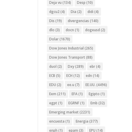
Deja vu
(134)
Desp
(10)
dgcu2
(4)
Dia
(2)
didi
(4)
Dis
(19)
divergencias
(140)
dlo
(3)
docn
(1)
dogeusd
(2)
Dolar
(1670)
Dow Jones Industrial
(265)
Dow Jones Transport
(88)
duol
(2)
Dxy
(289)
ebr
(4)
ECB
(5)
ECH
(12)
edn
(14)
EDU
(2)
ee.u
(7)
EE.UU.
(4496)
Eem
(211)
EFA
(1)
Egipto
(1)
egpt
(1)
EGRNF
(1)
Emb
(32)
Emerging market
(2231)
encuesta
(1)
Energia
(377)
enph
(1)
epam
(3)
EPU
(14)