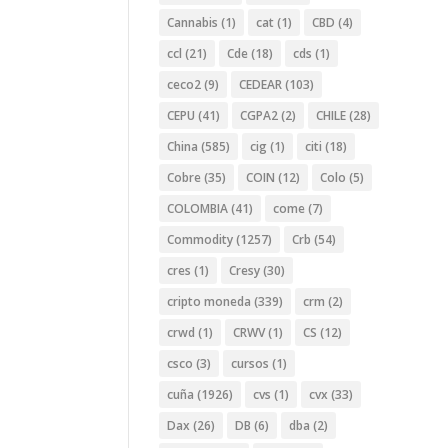
Cannabis
(1)
cat
(1)
CBD
(4)
ccl
(21)
Cde
(18)
cds
(1)
ceco2
(9)
CEDEAR
(103)
CEPU
(41)
CGPA2
(2)
CHILE
(28)
China
(585)
cig
(1)
citi
(18)
Cobre
(35)
COIN
(12)
Colo
(5)
COLOMBIA
(41)
come
(7)
Commodity
(1257)
Crb
(54)
cres
(1)
Cresy
(30)
cripto moneda
(339)
crm
(2)
crwd
(1)
CRWV
(1)
CS
(12)
csco
(3)
cursos
(1)
cuña
(1926)
cvs
(1)
cvx
(33)
Dax
(26)
DB
(6)
dba
(2)