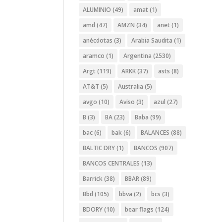
ALUMINIO
(49)
amat
(1)
amd
(47)
AMZN
(34)
anet
(1)
anécdotas
(3)
Arabia Saudita
(1)
aramco
(1)
Argentina
(2530)
Argt
(119)
ARKK
(37)
asts
(8)
AT&T
(5)
Australia
(5)
avgo
(10)
Aviso
(3)
azul
(27)
B
(3)
BA
(23)
Baba
(99)
bac
(6)
bak
(6)
BALANCES
(88)
BALTIC DRY
(1)
BANCOS
(907)
BANCOS CENTRALES
(13)
Barrick
(38)
BBAR
(89)
Bbd
(105)
bbva
(2)
bcs
(3)
BDORY
(10)
bear flags
(124)