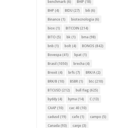
benchmark
(6)
BHIP
(18)
BHP
(4)
BIDU
(27)
bili
(6)
Binance
(1)
biotecnologia
(6)
biox
(1)
BITCOIN
(214)
BITO
(5)
bk
(1)
bma
(98)
bnb
(1)
bolt
(4)
BONOS
(842)
Bovespa
(41)
bpat
(1)
Brasil
(1050)
brecha
(4)
Brexit
(4)
brfs
(7)
BRK/A
(2)
BRK/B
(10)
BSBR
(1)
btc
(210)
BTCUSD
(212)
bull flag
(625)
byddy
(4)
byma
(14)
C
(13)
CAAP
(10)
cac 40
(10)
cadusd
(19)
cafe
(1)
campo
(5)
Canada
(93)
canje
(3)