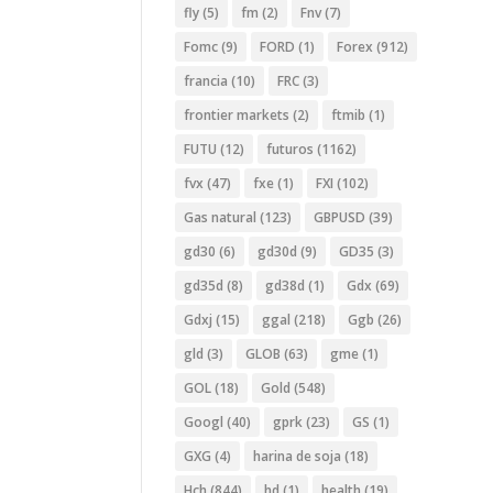
fly
(5)
fm
(2)
Fnv
(7)
Fomc
(9)
FORD
(1)
Forex
(912)
francia
(10)
FRC
(3)
frontier markets
(2)
ftmib
(1)
FUTU
(12)
futuros
(1162)
fvx
(47)
fxe
(1)
FXI
(102)
Gas natural
(123)
GBPUSD
(39)
gd30
(6)
gd30d
(9)
GD35
(3)
gd35d
(8)
gd38d
(1)
Gdx
(69)
Gdxj
(15)
ggal
(218)
Ggb
(26)
gld
(3)
GLOB
(63)
gme
(1)
GOL
(18)
Gold
(548)
Googl
(40)
gprk
(23)
GS
(1)
GXG
(4)
harina de soja
(18)
Hch
(844)
hd
(1)
health
(19)