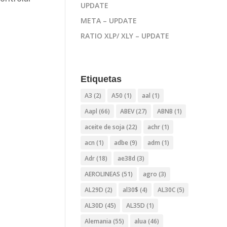
UPDATE
META – UPDATE
RATIO XLP/ XLY – UPDATE
Etiquetas
A3
(2)
A50
(1)
aal
(1)
Aapl
(66)
ABEV
(27)
ABNB
(1)
aceite de soja
(22)
achr
(1)
acn
(1)
adbe
(9)
adm
(1)
Adr
(18)
ae38d
(3)
AEROLINEAS
(51)
agro
(3)
AL29D
(2)
al30$
(4)
AL30C
(5)
AL30D
(45)
AL35D
(1)
Alemania
(55)
alua
(46)