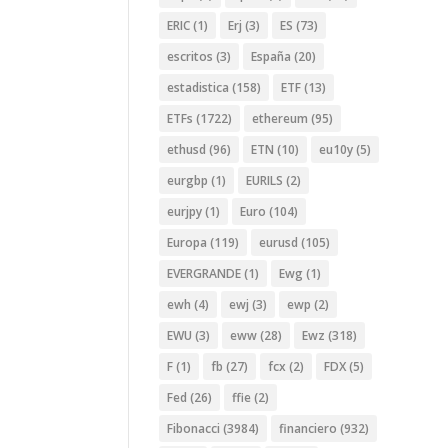
ERIC
(1)
Erj
(3)
ES
(73)
escritos
(3)
España
(20)
estadistica
(158)
ETF
(13)
ETFs
(1722)
ethereum
(95)
ethusd
(96)
ETN
(10)
eu10y
(5)
eurgbp
(1)
EURILS
(2)
eurjpy
(1)
Euro
(104)
Europa
(119)
eurusd
(105)
EVERGRANDE
(1)
Ewg
(1)
ewh
(4)
ewj
(3)
ewp
(2)
EWU
(3)
eww
(28)
Ewz
(318)
F
(1)
fb
(27)
fcx
(2)
FDX
(5)
Fed
(26)
ffie
(2)
Fibonacci
(3984)
financiero
(932)