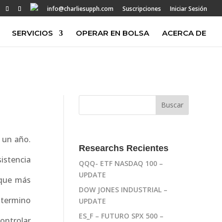
info@charliesupph.com
Suscripciones
Iniciar Sesión
SERVICIOS
OPERAR EN BOLSA
ACERCA DE
 un año.
Researchs Recientes
istencia
QQQ- ETF NASDAQ 100 –
UPDATE
aque más
DOW JONES INDUSTRIAL –
 termino
UPDATE
ES_F – FUTURO SPX 500 –
ontrolar