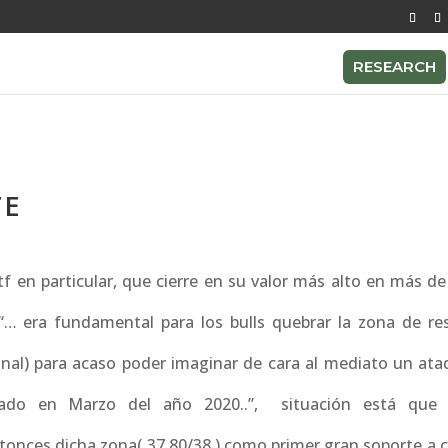
RESEARCH
TE
f en particular, que cierre en su valor más alto en más de
 era fundamental para los bulls quebrar la zona de res
anal) para acaso poder imaginar de cara al mediato un at
inado en Marzo del año 2020..”, situación está que
onces dicha zona( 37.80/38 ) como primer gran soporte a c