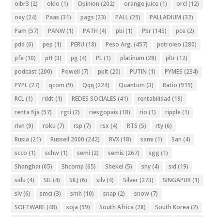
oibr3
(2)
oklo
(1)
Opinion
(202)
orange juice
(1)
orcl
(12)
oxy
(24)
Paas
(31)
pags
(23)
PALL
(25)
PALLADIUM
(32)
Pam
(57)
PANW
(1)
PATH
(4)
pbi
(1)
Pbr
(145)
pce
(2)
pdd
(6)
pep
(1)
PERU
(18)
Peso Arg.
(457)
petroleo
(280)
pfe
(10)
pff
(3)
pg
(4)
PL
(1)
platinum
(28)
pltr
(12)
podcast
(200)
Powell
(7)
pplt
(20)
PUTIN
(1)
PYMES
(234)
PYPL
(27)
qcom
(9)
Qqq
(224)
Quantum
(3)
Ratio
(919)
RCL
(1)
rddt
(1)
REDES SOCIALES
(41)
rentabilidad
(19)
renta fija
(57)
rgti
(2)
riesgopais
(18)
rio
(1)
ripple
(1)
rivn
(9)
roku
(7)
rsp
(7)
rsx
(4)
RTS
(5)
rty
(6)
Rusia
(21)
Russell 2000
(242)
RVX
(18)
sami
(1)
San
(4)
scco
(1)
schw
(1)
semi
(2)
semis
(267)
sgg
(1)
Shanghai
(65)
Shcomp
(65)
Shekel
(5)
shy
(4)
sid
(19)
sidu
(4)
SIL
(4)
SILJ
(6)
silv
(4)
Silver
(273)
SINGAPUR
(1)
slv
(6)
smci
(3)
smh
(10)
snap
(2)
snow
(7)
SOFTWARE
(48)
soja
(99)
South Africa
(28)
South Korea
(2)