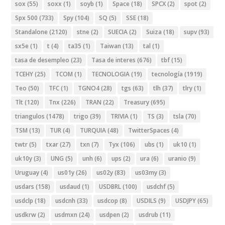
sox
(55)
soxx
(1)
soyb
(1)
Space
(18)
SPCX
(2)
spot
(2)
Spx 500
(733)
Spy
(104)
SQ
(5)
SSE
(18)
Standalone
(2120)
stne
(2)
SUECIA
(2)
Suiza
(18)
supv
(93)
sx5e
(1)
t
(4)
ta35
(1)
Taiwan
(13)
tal
(1)
tasa de desempleo
(23)
Tasa de interes
(676)
tbf
(15)
TCEHY
(25)
TCOM
(1)
TECNOLOGIA
(19)
tecnología
(1919)
Teo
(50)
TFC
(1)
TGNO4
(28)
tgs
(63)
tlh
(37)
tlry
(1)
Tlt
(120)
Tnx
(226)
TRAN
(22)
Treasury
(695)
triangulos
(1478)
trigo
(39)
TRIVIA
(1)
TS
(3)
tsla
(70)
TSM
(13)
TUR
(4)
TURQUIA
(48)
TwitterSpaces
(4)
twtr
(5)
txar
(27)
txn
(7)
Tyx
(106)
ubs
(1)
uk10
(1)
uk10y
(3)
UNG
(5)
unh
(6)
ups
(2)
ura
(6)
uranio
(9)
Uruguay
(4)
us01y
(26)
us02y
(83)
us03my
(3)
usdars
(158)
usdaud
(1)
USDBRL
(100)
usdchf
(5)
usdclp
(18)
usdcnh
(33)
usdcop
(8)
USDILS
(9)
USDJPY
(65)
usdkrw
(2)
usdmxn
(24)
usdpen
(2)
usdrub
(11)