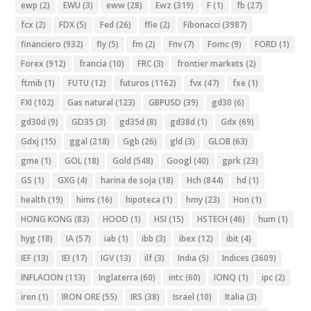
ewp
(2)
EWU
(3)
eww
(28)
Ewz
(319)
F
(1)
fb
(27)
fcx
(2)
FDX
(5)
Fed
(26)
ffie
(2)
Fibonacci
(3987)
financiero
(932)
fly
(5)
fm
(2)
Fnv
(7)
Fomc
(9)
FORD
(1)
Forex
(912)
francia
(10)
FRC
(3)
frontier markets
(2)
ftmib
(1)
FUTU
(12)
futuros
(1162)
fvx
(47)
fxe
(1)
FXI
(102)
Gas natural
(123)
GBPUSD
(39)
gd30
(6)
gd30d
(9)
GD35
(3)
gd35d
(8)
gd38d
(1)
Gdx
(69)
Gdxj
(15)
ggal
(218)
Ggb
(26)
gld
(3)
GLOB
(63)
gme
(1)
GOL
(18)
Gold
(548)
Googl
(40)
gprk
(23)
GS
(1)
GXG
(4)
harina de soja
(18)
Hch
(844)
hd
(1)
health
(19)
hims
(16)
hipoteca
(1)
hmy
(23)
Hon
(1)
HONG KONG
(83)
HOOD
(1)
HSI
(15)
HSTECH
(46)
hum
(1)
hyg
(18)
IA
(57)
iab
(1)
ibb
(3)
ibex
(12)
ibit
(4)
IEF
(13)
IEI
(17)
IGV
(13)
ilf
(3)
India
(5)
Indices
(3609)
INFLACION
(113)
Inglaterra
(60)
intc
(60)
IONQ
(1)
ipc
(2)
iren
(1)
IRON ORE
(55)
IRS
(38)
Israel
(10)
Italia
(3)