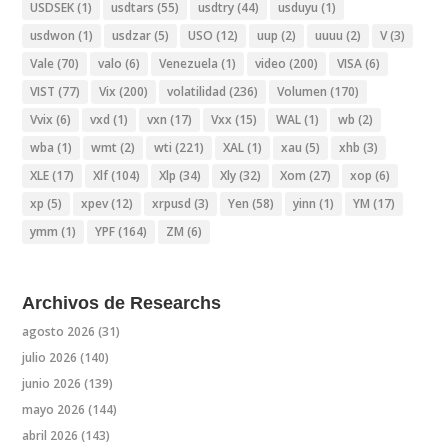
USDSEK
(1)
usdtars
(55)
usdtry
(44)
usduyu
(1)
usdwon
(1)
usdzar
(5)
USO
(12)
uup
(2)
uuuu
(2)
V
(3)
Vale
(70)
valo
(6)
Venezuela
(1)
video
(200)
VISA
(6)
VIST
(77)
Vix
(200)
volatilidad
(236)
Volumen
(170)
Vvix
(6)
vxd
(1)
vxn
(17)
Vxx
(15)
WAL
(1)
wb
(2)
wba
(1)
wmt
(2)
wti
(221)
XAL
(1)
xau
(5)
xhb
(3)
XLE
(17)
Xlf
(104)
Xlp
(34)
Xly
(32)
Xom
(27)
xop
(6)
xp
(5)
xpev
(12)
xrpusd
(3)
Yen
(58)
yinn
(1)
YM
(17)
ymm
(1)
YPF
(164)
ZM
(6)
Archivos de Researchs
agosto 2026
(31)
julio 2026
(140)
junio 2026
(139)
mayo 2026
(144)
abril 2026
(143)