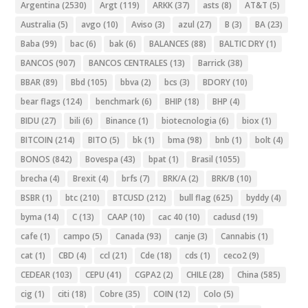
Argentina
(2530)
Argt
(119)
ARKK
(37)
asts
(8)
AT&T
(5)
Australia
(5)
avgo
(10)
Aviso
(3)
azul
(27)
B
(3)
BA
(23)
Baba
(99)
bac
(6)
bak
(6)
BALANCES
(88)
BALTIC DRY
(1)
BANCOS
(907)
BANCOS CENTRALES
(13)
Barrick
(38)
BBAR
(89)
Bbd
(105)
bbva
(2)
bcs
(3)
BDORY
(10)
bear flags
(124)
benchmark
(6)
BHIP
(18)
BHP
(4)
BIDU
(27)
bili
(6)
Binance
(1)
biotecnologia
(6)
biox
(1)
BITCOIN
(214)
BITO
(5)
bk
(1)
bma
(98)
bnb
(1)
bolt
(4)
BONOS
(842)
Bovespa
(43)
bpat
(1)
Brasil
(1055)
brecha
(4)
Brexit
(4)
brfs
(7)
BRK/A
(2)
BRK/B
(10)
BSBR
(1)
btc
(210)
BTCUSD
(212)
bull flag
(625)
byddy
(4)
byma
(14)
C
(13)
CAAP
(10)
cac 40
(10)
cadusd
(19)
cafe
(1)
campo
(5)
Canada
(93)
canje
(3)
Cannabis
(1)
cat
(1)
CBD
(4)
ccl
(21)
Cde
(18)
cds
(1)
ceco2
(9)
CEDEAR
(103)
CEPU
(41)
CGPA2
(2)
CHILE
(28)
China
(585)
cig
(1)
citi
(18)
Cobre
(35)
COIN
(12)
Colo
(5)