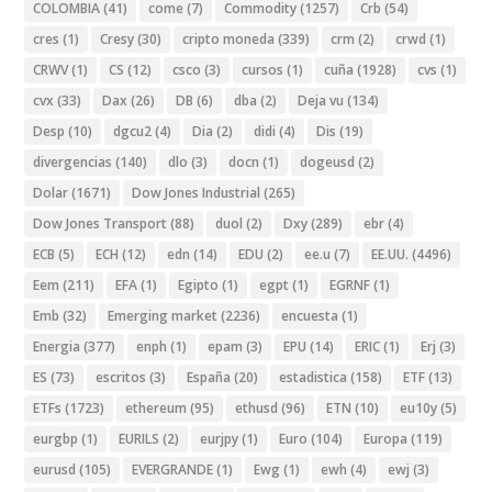
COLOMBIA
(41)
come
(7)
Commodity
(1257)
Crb
(54)
cres
(1)
Cresy
(30)
cripto moneda
(339)
crm
(2)
crwd
(1)
CRWV
(1)
CS
(12)
csco
(3)
cursos
(1)
cuña
(1928)
cvs
(1)
cvx
(33)
Dax
(26)
DB
(6)
dba
(2)
Deja vu
(134)
Desp
(10)
dgcu2
(4)
Dia
(2)
didi
(4)
Dis
(19)
divergencias
(140)
dlo
(3)
docn
(1)
dogeusd
(2)
Dolar
(1671)
Dow Jones Industrial
(265)
Dow Jones Transport
(88)
duol
(2)
Dxy
(289)
ebr
(4)
ECB
(5)
ECH
(12)
edn
(14)
EDU
(2)
ee.u
(7)
EE.UU.
(4496)
Eem
(211)
EFA
(1)
Egipto
(1)
egpt
(1)
EGRNF
(1)
Emb
(32)
Emerging market
(2236)
encuesta
(1)
Energia
(377)
enph
(1)
epam
(3)
EPU
(14)
ERIC
(1)
Erj
(3)
ES
(73)
escritos
(3)
España
(20)
estadistica
(158)
ETF
(13)
ETFs
(1723)
ethereum
(95)
ethusd
(96)
ETN
(10)
eu10y
(5)
eurgbp
(1)
EURILS
(2)
eurjpy
(1)
Euro
(104)
Europa
(119)
eurusd
(105)
EVERGRANDE
(1)
Ewg
(1)
ewh
(4)
ewj
(3)