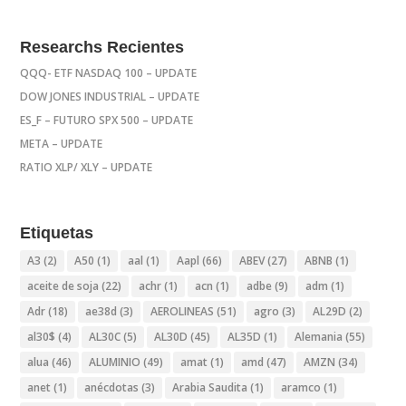
Researchs Recientes
QQQ- ETF NASDAQ 100 – UPDATE
DOW JONES INDUSTRIAL – UPDATE
ES_F – FUTURO SPX 500 – UPDATE
META – UPDATE
RATIO XLP/ XLY – UPDATE
Etiquetas
A3
(2)
A50
(1)
aal
(1)
Aapl
(66)
ABEV
(27)
ABNB
(1)
aceite de soja
(22)
achr
(1)
acn
(1)
adbe
(9)
adm
(1)
Adr
(18)
ae38d
(3)
AEROLINEAS
(51)
agro
(3)
AL29D
(2)
al30$
(4)
AL30C
(5)
AL30D
(45)
AL35D
(1)
Alemania
(55)
alua
(46)
ALUMINIO
(49)
amat
(1)
amd
(47)
AMZN
(34)
anet
(1)
anécdotas
(3)
Arabia Saudita
(1)
aramco
(1)