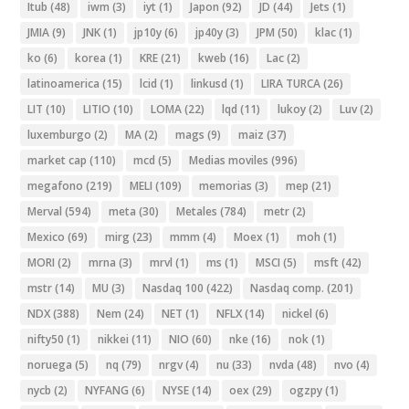
Itub
(48)
iwm
(3)
iyt
(1)
Japon
(92)
JD
(44)
Jets
(1)
JMIA
(9)
JNK
(1)
jp10y
(6)
jp40y
(3)
JPM
(50)
klac
(1)
ko
(6)
korea
(1)
KRE
(21)
kweb
(16)
Lac
(2)
latinoamerica
(15)
lcid
(1)
linkusd
(1)
LIRA TURCA
(26)
LIT
(10)
LITIO
(10)
LOMA
(22)
lqd
(11)
lukoy
(2)
Luv
(2)
luxemburgo
(2)
MA
(2)
mags
(9)
maiz
(37)
market cap
(110)
mcd
(5)
Medias moviles
(996)
megafono
(219)
MELI
(109)
memorias
(3)
mep
(21)
Merval
(594)
meta
(30)
Metales
(784)
metr
(2)
Mexico
(69)
mirg
(23)
mmm
(4)
Moex
(1)
moh
(1)
MORI
(2)
mrna
(3)
mrvl
(1)
ms
(1)
MSCI
(5)
msft
(42)
mstr
(14)
MU
(3)
Nasdaq 100
(422)
Nasdaq comp.
(201)
NDX
(388)
Nem
(24)
NET
(1)
NFLX
(14)
nickel
(6)
nifty50
(1)
nikkei
(11)
NIO
(60)
nke
(16)
nok
(1)
noruega
(5)
nq
(79)
nrgv
(4)
nu
(33)
nvda
(48)
nvo
(4)
nycb
(2)
NYFANG
(6)
NYSE
(14)
oex
(29)
ogzpy
(1)