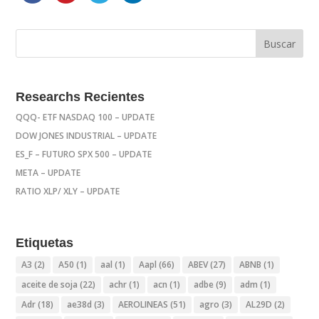
Researchs Recientes
QQQ- ETF NASDAQ 100 – UPDATE
DOW JONES INDUSTRIAL – UPDATE
ES_F – FUTURO SPX 500 – UPDATE
META – UPDATE
RATIO XLP/ XLY – UPDATE
Etiquetas
A3
(2)
A50
(1)
aal
(1)
Aapl
(66)
ABEV
(27)
ABNB
(1)
aceite de soja
(22)
achr
(1)
acn
(1)
adbe
(9)
adm
(1)
Adr
(18)
ae38d
(3)
AEROLINEAS
(51)
agro
(3)
AL29D
(2)