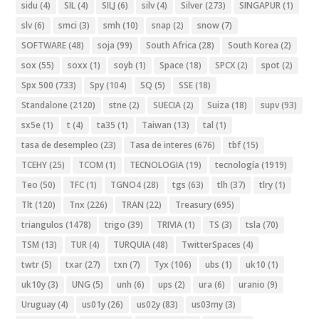
sidu
(4)
SIL
(4)
SILJ
(6)
silv
(4)
Silver
(273)
SINGAPUR
(1)
slv
(6)
smci
(3)
smh
(10)
snap
(2)
snow
(7)
SOFTWARE
(48)
soja
(99)
South Africa
(28)
South Korea
(2)
sox
(55)
soxx
(1)
soyb
(1)
Space
(18)
SPCX
(2)
spot
(2)
Spx 500
(733)
Spy
(104)
SQ
(5)
SSE
(18)
Standalone
(2120)
stne
(2)
SUECIA
(2)
Suiza
(18)
supv
(93)
sx5e
(1)
t
(4)
ta35
(1)
Taiwan
(13)
tal
(1)
tasa de desempleo
(23)
Tasa de interes
(676)
tbf
(15)
TCEHY
(25)
TCOM
(1)
TECNOLOGIA
(19)
tecnología
(1919)
Teo
(50)
TFC
(1)
TGNO4
(28)
tgs
(63)
tlh
(37)
tlry
(1)
Tlt
(120)
Tnx
(226)
TRAN
(22)
Treasury
(695)
triangulos
(1478)
trigo
(39)
TRIVIA
(1)
TS
(3)
tsla
(70)
TSM
(13)
TUR
(4)
TURQUIA
(48)
TwitterSpaces
(4)
twtr
(5)
txar
(27)
txn
(7)
Tyx
(106)
ubs
(1)
uk10
(1)
uk10y
(3)
UNG
(5)
unh
(6)
ups
(2)
ura
(6)
uranio
(9)
Uruguay
(4)
us01y
(26)
us02y
(83)
us03my
(3)