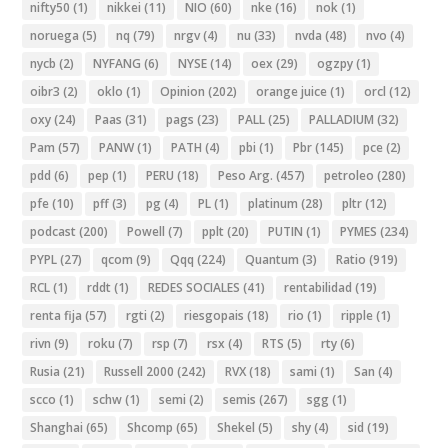
nifty50
(1)
nikkei
(11)
NIO
(60)
nke
(16)
nok
(1)
noruega
(5)
nq
(79)
nrgv
(4)
nu
(33)
nvda
(48)
nvo
(4)
nycb
(2)
NYFANG
(6)
NYSE
(14)
oex
(29)
ogzpy
(1)
oibr3
(2)
oklo
(1)
Opinion
(202)
orange juice
(1)
orcl
(12)
oxy
(24)
Paas
(31)
pags
(23)
PALL
(25)
PALLADIUM
(32)
Pam
(57)
PANW
(1)
PATH
(4)
pbi
(1)
Pbr
(145)
pce
(2)
pdd
(6)
pep
(1)
PERU
(18)
Peso Arg.
(457)
petroleo
(280)
pfe
(10)
pff
(3)
pg
(4)
PL
(1)
platinum
(28)
pltr
(12)
podcast
(200)
Powell
(7)
pplt
(20)
PUTIN
(1)
PYMES
(234)
PYPL
(27)
qcom
(9)
Qqq
(224)
Quantum
(3)
Ratio
(919)
RCL
(1)
rddt
(1)
REDES SOCIALES
(41)
rentabilidad
(19)
renta fija
(57)
rgti
(2)
riesgopais
(18)
rio
(1)
ripple
(1)
rivn
(9)
roku
(7)
rsp
(7)
rsx
(4)
RTS
(5)
rty
(6)
Rusia
(21)
Russell 2000
(242)
RVX
(18)
sami
(1)
San
(4)
scco
(1)
schw
(1)
semi
(2)
semis
(267)
sgg
(1)
Shanghai
(65)
Shcomp
(65)
Shekel
(5)
shy
(4)
sid
(19)