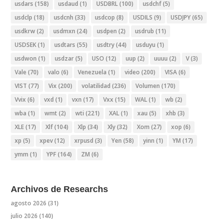
usdars
(158)
usdaud
(1)
USDBRL
(100)
usdchf
(5)
usdclp
(18)
usdcnh
(33)
usdcop
(8)
USDILS
(9)
USDJPY
(65)
usdkrw
(2)
usdmxn
(24)
usdpen
(2)
usdrub
(11)
USDSEK
(1)
usdtars
(55)
usdtry
(44)
usduyu
(1)
usdwon
(1)
usdzar
(5)
USO
(12)
uup
(2)
uuuu
(2)
V
(3)
Vale
(70)
valo
(6)
Venezuela
(1)
video
(200)
VISA
(6)
VIST
(77)
Vix
(200)
volatilidad
(236)
Volumen
(170)
Vvix
(6)
vxd
(1)
vxn
(17)
Vxx
(15)
WAL
(1)
wb
(2)
wba
(1)
wmt
(2)
wti
(221)
XAL
(1)
xau
(5)
xhb
(3)
XLE
(17)
Xlf
(104)
Xlp
(34)
Xly
(32)
Xom
(27)
xop
(6)
xp
(5)
xpev
(12)
xrpusd
(3)
Yen
(58)
yinn
(1)
YM
(17)
ymm
(1)
YPF
(164)
ZM
(6)
Archivos de Researchs
agosto 2026
(31)
julio 2026
(140)