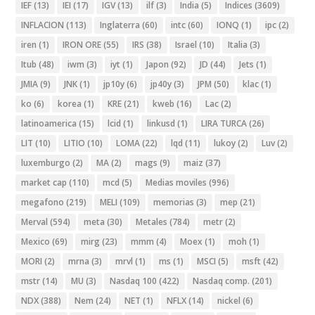
IEF
(13)
IEI
(17)
IGV
(13)
ilf
(3)
India
(5)
Indices
(3609)
INFLACION
(113)
Inglaterra
(60)
intc
(60)
IONQ
(1)
ipc
(2)
iren
(1)
IRON ORE
(55)
IRS
(38)
Israel
(10)
Italia
(3)
Itub
(48)
iwm
(3)
iyt
(1)
Japon
(92)
JD
(44)
Jets
(1)
JMIA
(9)
JNK
(1)
jp10y
(6)
jp40y
(3)
JPM
(50)
klac
(1)
ko
(6)
korea
(1)
KRE
(21)
kweb
(16)
Lac
(2)
latinoamerica
(15)
lcid
(1)
linkusd
(1)
LIRA TURCA
(26)
LIT
(10)
LITIO
(10)
LOMA
(22)
lqd
(11)
lukoy
(2)
Luv
(2)
luxemburgo
(2)
MA
(2)
mags
(9)
maiz
(37)
market cap
(110)
mcd
(5)
Medias moviles
(996)
megafono
(219)
MELI
(109)
memorias
(3)
mep
(21)
Merval
(594)
meta
(30)
Metales
(784)
metr
(2)
Mexico
(69)
mirg
(23)
mmm
(4)
Moex
(1)
moh
(1)
MORI
(2)
mrna
(3)
mrvl
(1)
ms
(1)
MSCI
(5)
msft
(42)
mstr
(14)
MU
(3)
Nasdaq 100
(422)
Nasdaq comp.
(201)
NDX
(388)
Nem
(24)
NET
(1)
NFLX
(14)
nickel
(6)