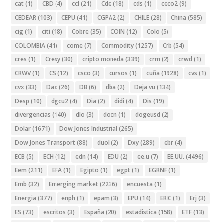
cat
(1)
CBD
(4)
ccl
(21)
Cde
(18)
cds
(1)
ceco2
(9)
CEDEAR
(103)
CEPU
(41)
CGPA2
(2)
CHILE
(28)
China
(585)
cig
(1)
citi
(18)
Cobre
(35)
COIN
(12)
Colo
(5)
COLOMBIA
(41)
come
(7)
Commodity
(1257)
Crb
(54)
cres
(1)
Cresy
(30)
cripto moneda
(339)
crm
(2)
crwd
(1)
CRWV
(1)
CS
(12)
csco
(3)
cursos
(1)
cuña
(1928)
cvs
(1)
cvx
(33)
Dax
(26)
DB
(6)
dba
(2)
Deja vu
(134)
Desp
(10)
dgcu2
(4)
Dia
(2)
didi
(4)
Dis
(19)
divergencias
(140)
dlo
(3)
docn
(1)
dogeusd
(2)
Dolar
(1671)
Dow Jones Industrial
(265)
Dow Jones Transport
(88)
duol
(2)
Dxy
(289)
ebr
(4)
ECB
(5)
ECH
(12)
edn
(14)
EDU
(2)
ee.u
(7)
EE.UU.
(4496)
Eem
(211)
EFA
(1)
Egipto
(1)
egpt
(1)
EGRNF
(1)
Emb
(32)
Emerging market
(2236)
encuesta
(1)
Energia
(377)
enph
(1)
epam
(3)
EPU
(14)
ERIC
(1)
Erj
(3)
ES
(73)
escritos
(3)
España
(20)
estadistica
(158)
ETF
(13)