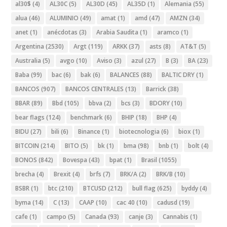
al30$
(4)
AL30C
(5)
AL30D
(45)
AL35D
(1)
Alemania
(55)
alua
(46)
ALUMINIO
(49)
amat
(1)
amd
(47)
AMZN
(34)
anet
(1)
anécdotas
(3)
Arabia Saudita
(1)
aramco
(1)
Argentina
(2530)
Argt
(119)
ARKK
(37)
asts
(8)
AT&T
(5)
Australia
(5)
avgo
(10)
Aviso
(3)
azul
(27)
B
(3)
BA
(23)
Baba
(99)
bac
(6)
bak
(6)
BALANCES
(88)
BALTIC DRY
(1)
BANCOS
(907)
BANCOS CENTRALES
(13)
Barrick
(38)
BBAR
(89)
Bbd
(105)
bbva
(2)
bcs
(3)
BDORY
(10)
bear flags
(124)
benchmark
(6)
BHIP
(18)
BHP
(4)
BIDU
(27)
bili
(6)
Binance
(1)
biotecnologia
(6)
biox
(1)
BITCOIN
(214)
BITO
(5)
bk
(1)
bma
(98)
bnb
(1)
bolt
(4)
BONOS
(842)
Bovespa
(43)
bpat
(1)
Brasil
(1055)
brecha
(4)
Brexit
(4)
brfs
(7)
BRK/A
(2)
BRK/B
(10)
BSBR
(1)
btc
(210)
BTCUSD
(212)
bull flag
(625)
byddy
(4)
byma
(14)
C
(13)
CAAP
(10)
cac 40
(10)
cadusd
(19)
cafe
(1)
campo
(5)
Canada
(93)
canje
(3)
Cannabis
(1)