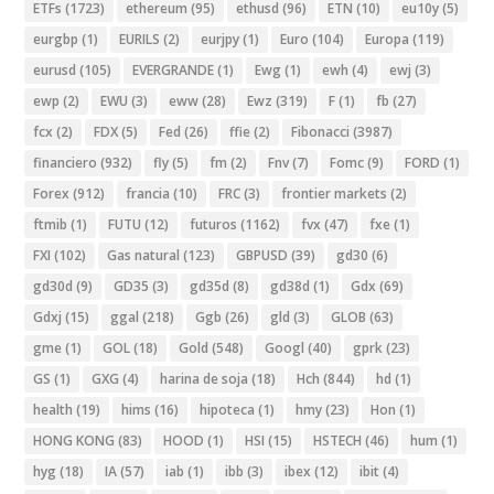
ETFs
(1723)
ethereum
(95)
ethusd
(96)
ETN
(10)
eu10y
(5)
eurgbp
(1)
EURILS
(2)
eurjpy
(1)
Euro
(104)
Europa
(119)
eurusd
(105)
EVERGRANDE
(1)
Ewg
(1)
ewh
(4)
ewj
(3)
ewp
(2)
EWU
(3)
eww
(28)
Ewz
(319)
F
(1)
fb
(27)
fcx
(2)
FDX
(5)
Fed
(26)
ffie
(2)
Fibonacci
(3987)
financiero
(932)
fly
(5)
fm
(2)
Fnv
(7)
Fomc
(9)
FORD
(1)
Forex
(912)
francia
(10)
FRC
(3)
frontier markets
(2)
ftmib
(1)
FUTU
(12)
futuros
(1162)
fvx
(47)
fxe
(1)
FXI
(102)
Gas natural
(123)
GBPUSD
(39)
gd30
(6)
gd30d
(9)
GD35
(3)
gd35d
(8)
gd38d
(1)
Gdx
(69)
Gdxj
(15)
ggal
(218)
Ggb
(26)
gld
(3)
GLOB
(63)
gme
(1)
GOL
(18)
Gold
(548)
Googl
(40)
gprk
(23)
GS
(1)
GXG
(4)
harina de soja
(18)
Hch
(844)
hd
(1)
health
(19)
hims
(16)
hipoteca
(1)
hmy
(23)
Hon
(1)
HONG KONG
(83)
HOOD
(1)
HSI
(15)
HSTECH
(46)
hum
(1)
hyg
(18)
IA
(57)
iab
(1)
ibb
(3)
ibex
(12)
ibit
(4)