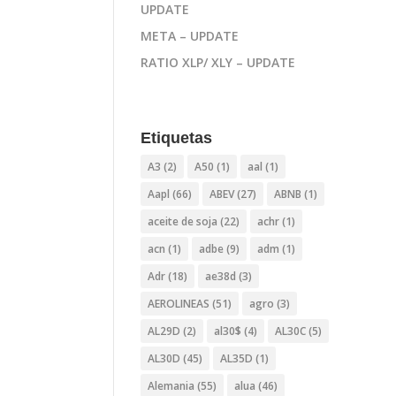
UPDATE
META – UPDATE
RATIO XLP/ XLY – UPDATE
Etiquetas
A3
(2)
A50
(1)
aal
(1)
Aapl
(66)
ABEV
(27)
ABNB
(1)
aceite de soja
(22)
achr
(1)
acn
(1)
adbe
(9)
adm
(1)
Adr
(18)
ae38d
(3)
AEROLINEAS
(51)
agro
(3)
AL29D
(2)
al30$
(4)
AL30C
(5)
AL30D
(45)
AL35D
(1)
Alemania
(55)
alua
(46)