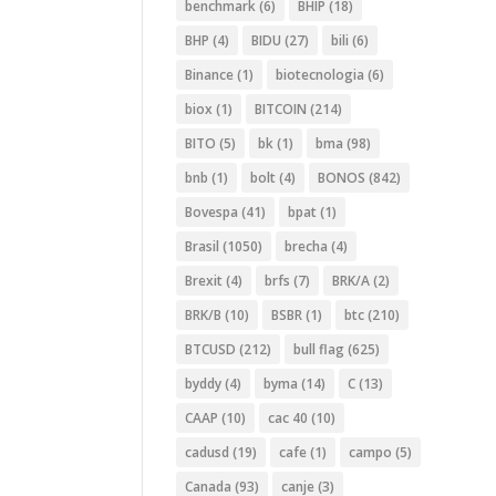
benchmark
(6)
BHIP
(18)
BHP
(4)
BIDU
(27)
bili
(6)
Binance
(1)
biotecnologia
(6)
biox
(1)
BITCOIN
(214)
BITO
(5)
bk
(1)
bma
(98)
bnb
(1)
bolt
(4)
BONOS
(842)
Bovespa
(41)
bpat
(1)
Brasil
(1050)
brecha
(4)
Brexit
(4)
brfs
(7)
BRK/A
(2)
BRK/B
(10)
BSBR
(1)
btc
(210)
BTCUSD
(212)
bull flag
(625)
byddy
(4)
byma
(14)
C
(13)
CAAP
(10)
cac 40
(10)
cadusd
(19)
cafe
(1)
campo
(5)
Canada
(93)
canje
(3)