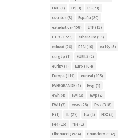
ERIC
(1)
Erj
(3)
ES
(73)
escritos
(3)
España
(20)
estadistica
(158)
ETF
(13)
ETFs
(1722)
ethereum
(95)
ethusd
(96)
ETN
(10)
eu10y
(5)
eurgbp
(1)
EURILS
(2)
eurjpy
(1)
Euro
(104)
Europa
(119)
eurusd
(105)
EVERGRANDE
(1)
Ewg
(1)
ewh
(4)
ewj
(3)
ewp
(2)
EWU
(3)
eww
(28)
Ewz
(318)
F
(1)
fb
(27)
fcx
(2)
FDX
(5)
Fed
(26)
ffie
(2)
Fibonacci
(3984)
financiero
(932)