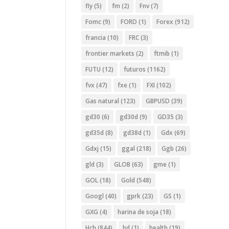
fly
(5)
fm
(2)
Fnv
(7)
Fomc
(9)
FORD
(1)
Forex
(912)
francia
(10)
FRC
(3)
frontier markets
(2)
ftmib
(1)
FUTU
(12)
futuros
(1162)
fvx
(47)
fxe
(1)
FXI
(102)
Gas natural
(123)
GBPUSD
(39)
gd30
(6)
gd30d
(9)
GD35
(3)
gd35d
(8)
gd38d
(1)
Gdx
(69)
Gdxj
(15)
ggal
(218)
Ggb
(26)
gld
(3)
GLOB
(63)
gme
(1)
GOL
(18)
Gold
(548)
Googl
(40)
gprk
(23)
GS
(1)
GXG
(4)
harina de soja
(18)
Hch
(844)
hd
(1)
health
(19)