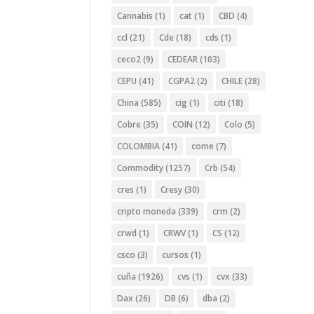
Cannabis
(1)
cat
(1)
CBD
(4)
ccl
(21)
Cde
(18)
cds
(1)
ceco2
(9)
CEDEAR
(103)
CEPU
(41)
CGPA2
(2)
CHILE
(28)
China
(585)
cig
(1)
citi
(18)
Cobre
(35)
COIN
(12)
Colo
(5)
COLOMBIA
(41)
come
(7)
Commodity
(1257)
Crb
(54)
cres
(1)
Cresy
(30)
cripto moneda
(339)
crm
(2)
crwd
(1)
CRWV
(1)
CS
(12)
csco
(3)
cursos
(1)
cuña
(1926)
cvs
(1)
cvx
(33)
Dax
(26)
DB
(6)
dba
(2)