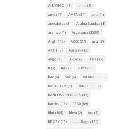
ALUMINIO
(49)
amat
(1)
amd
(47)
AMZN
(34)
anet
(1)
anécdotas
(3)
Arabia Saudita
(1)
aramco
(1)
Argentina
(2530)
Argt
(119)
ARKK
(37)
asts
(8)
AT&T
(5)
Australia
(5)
avgo
(10)
Aviso
(3)
azul
(27)
B
(3)
BA
(23)
Baba
(99)
bac
(6)
bak
(6)
BALANCES
(88)
BALTIC DRY
(1)
BANCOS
(907)
BANCOS CENTRALES
(13)
Barrick
(38)
BBAR
(89)
Bbd
(105)
bbva
(2)
bcs
(3)
BDORY
(10)
bear flags
(124)