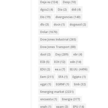
Deja vu
(134)
Desp
(10)
dgcu2
(4)
Dia
(2)
didi
(4)
Dis
(19)
divergencias
(140)
dlo
(3)
docn
(1)
dogeusd
(2)
Dolar
(1670)
Dow Jones Industrial
(265)
Dow Jones Transport
(88)
duol
(2)
Dxy
(289)
ebr
(4)
ECB
(5)
ECH
(12)
edn
(14)
EDU
(2)
ee.u
(7)
EE.UU.
(4496)
Eem
(211)
EFA
(1)
Egipto
(1)
egpt
(1)
EGRNF
(1)
Emb
(32)
Emerging market
(2231)
encuesta
(1)
Energia
(377)
enph
(1)
epam
(3)
EPU
(14)