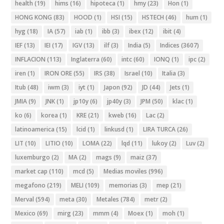
health
(19)
hims
(16)
hipoteca
(1)
hmy
(23)
Hon
(1)
HONG KONG
(83)
HOOD
(1)
HSI
(15)
HSTECH
(46)
hum
(1)
hyg
(18)
IA
(57)
iab
(1)
ibb
(3)
ibex
(12)
ibit
(4)
IEF
(13)
IEI
(17)
IGV
(13)
ilf
(3)
India
(5)
Indices
(3607)
INFLACION
(113)
Inglaterra
(60)
intc
(60)
IONQ
(1)
ipc
(2)
iren
(1)
IRON ORE
(55)
IRS
(38)
Israel
(10)
Italia
(3)
Itub
(48)
iwm
(3)
iyt
(1)
Japon
(92)
JD
(44)
Jets
(1)
JMIA
(9)
JNK
(1)
jp10y
(6)
jp40y
(3)
JPM
(50)
klac
(1)
ko
(6)
korea
(1)
KRE
(21)
kweb
(16)
Lac
(2)
latinoamerica
(15)
lcid
(1)
linkusd
(1)
LIRA TURCA
(26)
LIT
(10)
LITIO
(10)
LOMA
(22)
lqd
(11)
lukoy
(2)
Luv
(2)
luxemburgo
(2)
MA
(2)
mags
(9)
maiz
(37)
market cap
(110)
mcd
(5)
Medias moviles
(996)
megafono
(219)
MELI
(109)
memorias
(3)
mep
(21)
Merval
(594)
meta
(30)
Metales
(784)
metr
(2)
Mexico
(69)
mirg
(23)
mmm
(4)
Moex
(1)
moh
(1)