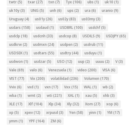
twtr
(5)
txar
(27)
txn
(7)
Tyx
(106)
ubs
(1)
uk10
(1)
uk10y
(3)
UNG
(5)
unh
(6)
ups
(2)
ura
(6)
uranio
(9)
Uruguay
(4)
us01y
(26)
us02y
(83)
us03my
(3)
usdars
(158)
usdaud
(1)
USDBRL
(100)
usdchf
(5)
usdclp
(18)
usdcnh
(33)
usdcop
(8)
USDILS
(9)
USDJPY
(65)
usdkrw
(2)
usdmxn
(24)
usdpen
(2)
usdrub
(11)
USDSEK
(1)
usdtars
(55)
usdtry
(44)
usduyu
(1)
usdwon
(1)
usdzar
(5)
USO
(12)
uup
(2)
uuuu
(2)
V
(3)
Vale
(69)
valo
(6)
Venezuela
(1)
video
(200)
VISA
(6)
VIST
(77)
Vix
(200)
volatilidad
(236)
Volumen
(170)
Vvix
(6)
vxd
(1)
vxn
(17)
Vxx
(15)
WAL
(1)
wb
(2)
wba
(1)
wmt
(2)
wti
(221)
XAL
(1)
xau
(5)
xhb
(3)
XLE
(17)
Xlf
(104)
Xlp
(34)
Xly
(32)
Xom
(27)
xop
(6)
xp
(5)
xpev
(12)
xrpusd
(3)
Yen
(58)
yinn
(1)
YM
(17)
ymm
(1)
YPF
(164)
ZM
(6)