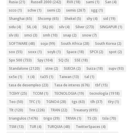
Rusia
(21)
Russell 2000
(242)
RVX
(18)
sami
(1)
San
(4)
scco
(1)
schw
(1)
semi
(2)
semis
(267)
sgg
(1)
Shanghai
(65)
Shcomp
(65)
Shekel
(5)
shy
(4)
sid
(19)
sidu
(4)
SIL
(4)
SILJ
(6)
silv
(4)
Silver
(273)
SINGAPUR
(1)
slv
(6)
smci
(3)
smh
(10)
snap
(2)
snow
(7)
SOFTWARE
(48)
soja
(99)
South Africa
(28)
South Korea
(2)
sox
(55)
soxx
(1)
soyb
(1)
Space
(18)
SPCX
(2)
spot
(2)
Spx 500
(733)
Spy
(104)
SQ
(5)
SSE
(18)
Standalone
(2120)
stne
(2)
SUECIA
(2)
Suiza
(18)
supv
(93)
sx5e
(1)
t
(4)
ta35
(1)
Taiwan
(13)
tal
(1)
tasa de desempleo
(23)
Tasa de interes
(676)
tbf
(15)
TCEHY
(25)
TCOM
(1)
TECNOLOGIA
(19)
tecnología
(1918)
Teo
(50)
TFC
(1)
TGNO4
(28)
tgs
(63)
tlh
(37)
tlry
(1)
Tlt
(120)
Tnx
(226)
TRAN
(22)
Treasury
(695)
triangulos
(1476)
trigo
(39)
TRIVIA
(1)
TS
(3)
tsla
(70)
TSM
(13)
TUR
(4)
TURQUIA
(48)
TwitterSpaces
(4)