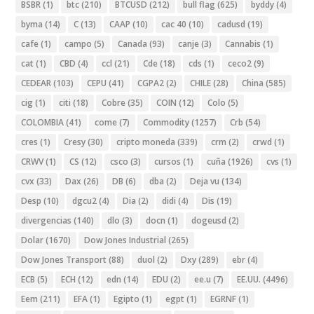
BSBR
(1)
btc
(210)
BTCUSD
(212)
bull flag
(625)
byddy
(4)
byma
(14)
C
(13)
CAAP
(10)
cac 40
(10)
cadusd
(19)
cafe
(1)
campo
(5)
Canada
(93)
canje
(3)
Cannabis
(1)
cat
(1)
CBD
(4)
ccl
(21)
Cde
(18)
cds
(1)
ceco2
(9)
CEDEAR
(103)
CEPU
(41)
CGPA2
(2)
CHILE
(28)
China
(585)
cig
(1)
citi
(18)
Cobre
(35)
COIN
(12)
Colo
(5)
COLOMBIA
(41)
come
(7)
Commodity
(1257)
Crb
(54)
cres
(1)
Cresy
(30)
cripto moneda
(339)
crm
(2)
crwd
(1)
CRWV
(1)
CS
(12)
csco
(3)
cursos
(1)
cuña
(1926)
cvs
(1)
cvx
(33)
Dax
(26)
DB
(6)
dba
(2)
Deja vu
(134)
Desp
(10)
dgcu2
(4)
Dia
(2)
didi
(4)
Dis
(19)
divergencias
(140)
dlo
(3)
docn
(1)
dogeusd
(2)
Dolar
(1670)
Dow Jones Industrial
(265)
Dow Jones Transport
(88)
duol
(2)
Dxy
(289)
ebr
(4)
ECB
(5)
ECH
(12)
edn
(14)
EDU
(2)
ee.u
(7)
EE.UU.
(4496)
Eem
(211)
EFA
(1)
Egipto
(1)
egpt
(1)
EGRNF
(1)