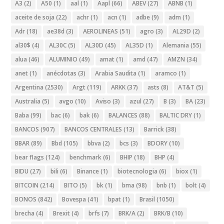
A3
(2)
A50
(1)
aal
(1)
Aapl
(66)
ABEV
(27)
ABNB
(1)
aceite de soja
(22)
achr
(1)
acn
(1)
adbe
(9)
adm
(1)
Adr
(18)
ae38d
(3)
AEROLINEAS
(51)
agro
(3)
AL29D
(2)
al30$
(4)
AL30C
(5)
AL30D
(45)
AL35D
(1)
Alemania
(55)
alua
(46)
ALUMINIO
(49)
amat
(1)
amd
(47)
AMZN
(34)
anet
(1)
anécdotas
(3)
Arabia Saudita
(1)
aramco
(1)
Argentina
(2530)
Argt
(119)
ARKK
(37)
asts
(8)
AT&T
(5)
Australia
(5)
avgo
(10)
Aviso
(3)
azul
(27)
B
(3)
BA
(23)
Baba
(99)
bac
(6)
bak
(6)
BALANCES
(88)
BALTIC DRY
(1)
BANCOS
(907)
BANCOS CENTRALES
(13)
Barrick
(38)
BBAR
(89)
Bbd
(105)
bbva
(2)
bcs
(3)
BDORY
(10)
bear flags
(124)
benchmark
(6)
BHIP
(18)
BHP
(4)
BIDU
(27)
bili
(6)
Binance
(1)
biotecnologia
(6)
biox
(1)
BITCOIN
(214)
BITO
(5)
bk
(1)
bma
(98)
bnb
(1)
bolt
(4)
BONOS
(842)
Bovespa
(41)
bpat
(1)
Brasil
(1050)
brecha
(4)
Brexit
(4)
brfs
(7)
BRK/A
(2)
BRK/B
(10)