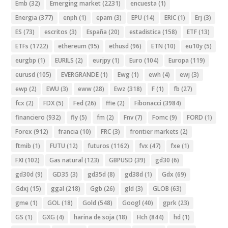
Emb
(32)
Emerging market
(2231)
encuesta
(1)
Energia
(377)
enph
(1)
epam
(3)
EPU
(14)
ERIC
(1)
Erj
(3)
ES
(73)
escritos
(3)
España
(20)
estadistica
(158)
ETF
(13)
ETFs
(1722)
ethereum
(95)
ethusd
(96)
ETN
(10)
eu10y
(5)
eurgbp
(1)
EURILS
(2)
eurjpy
(1)
Euro
(104)
Europa
(119)
eurusd
(105)
EVERGRANDE
(1)
Ewg
(1)
ewh
(4)
ewj
(3)
ewp
(2)
EWU
(3)
eww
(28)
Ewz
(318)
F
(1)
fb
(27)
fcx
(2)
FDX
(5)
Fed
(26)
ffie
(2)
Fibonacci
(3984)
financiero
(932)
fly
(5)
fm
(2)
Fnv
(7)
Fomc
(9)
FORD
(1)
Forex
(912)
francia
(10)
FRC
(3)
frontier markets
(2)
ftmib
(1)
FUTU
(12)
futuros
(1162)
fvx
(47)
fxe
(1)
FXI
(102)
Gas natural
(123)
GBPUSD
(39)
gd30
(6)
gd30d
(9)
GD35
(3)
gd35d
(8)
gd38d
(1)
Gdx
(69)
Gdxj
(15)
ggal
(218)
Ggb
(26)
gld
(3)
GLOB
(63)
gme
(1)
GOL
(18)
Gold
(548)
Googl
(40)
gprk
(23)
GS
(1)
GXG
(4)
harina de soja
(18)
Hch
(844)
hd
(1)