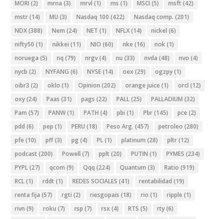
MORI
(2)
mrna
(3)
mrvl
(1)
ms
(1)
MSCI
(5)
msft
(42)
mstr
(14)
MU
(3)
Nasdaq 100
(422)
Nasdaq comp.
(201)
NDX
(388)
Nem
(24)
NET
(1)
NFLX
(14)
nickel
(6)
nifty50
(1)
nikkei
(11)
NIO
(60)
nke
(16)
nok
(1)
noruega
(5)
nq
(79)
nrgv
(4)
nu
(33)
nvda
(48)
nvo
(4)
nycb
(2)
NYFANG
(6)
NYSE
(14)
oex
(29)
ogzpy
(1)
oibr3
(2)
oklo
(1)
Opinion
(202)
orange juice
(1)
orcl
(12)
oxy
(24)
Paas
(31)
pags
(22)
PALL
(25)
PALLADIUM
(32)
Pam
(57)
PANW
(1)
PATH
(4)
pbi
(1)
Pbr
(145)
pce
(2)
pdd
(6)
pep
(1)
PERU
(18)
Peso Arg.
(457)
petroleo
(280)
pfe
(10)
pff
(3)
pg
(4)
PL
(1)
platinum
(28)
pltr
(12)
podcast
(200)
Powell
(7)
pplt
(20)
PUTIN
(1)
PYMES
(234)
PYPL
(27)
qcom
(9)
Qqq
(224)
Quantum
(3)
Ratio
(919)
RCL
(1)
rddt
(1)
REDES SOCIALES
(41)
rentabilidad
(19)
renta fija
(57)
rgti
(2)
riesgopais
(18)
rio
(1)
ripple
(1)
rivn
(9)
roku
(7)
rsp
(7)
rsx
(4)
RTS
(5)
rty
(6)