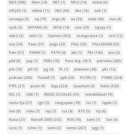
NDX
(388)
Nem
(24)
NET
(1)
NFLX
(14)
nickel
(6)
nifty50
(1)
nikkei
(11)
NIO
(60)
nke
(16)
nok
(1)
noruega
(5)
nq
(79)
nrgv
(4)
nu
(33)
nvda
(48)
nvo
(4)
nycb
(2)
NYFANG
(6)
NYSE
(14)
oex
(29)
ogzpy
(1)
oibr3
(2)
oklo
(1)
Opinion
(202)
orange juice
(1)
orcl
(12)
oxy
(24)
Paas
(31)
pags
(23)
PALL
(25)
PALLADIUM
(32)
Pam
(57)
PANW
(1)
PATH
(4)
pbi
(1)
Pbr
(145)
pce
(2)
pdd
(6)
pep
(1)
PERU
(18)
Peso Arg.
(457)
petroleo
(280)
pfe
(10)
pff
(3)
pg
(4)
PL
(1)
platinum
(28)
pltr
(12)
podcast
(200)
Powell
(7)
pplt
(20)
PUTIN
(1)
PYMES
(234)
PYPL
(27)
qcom
(9)
Qqq
(224)
Quantum
(3)
Ratio
(920)
RCL
(1)
rddt
(1)
REDES SOCIALES
(41)
rentabilidad
(19)
renta fija
(57)
rgti
(2)
riesgopais
(18)
rio
(1)
ripple
(1)
rivn
(9)
roku
(7)
rsp
(7)
rsx
(4)
RTS
(5)
rty
(6)
Rusia
(21)
Russell 2000
(242)
RVX
(18)
sami
(1)
San
(4)
scco
(1)
schw
(1)
semi
(2)
semis
(267)
sgg
(1)