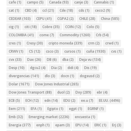
cafe
(1)
campo
(5)
Canada
(93)
canje
(3)
Cannabis
(1)
cat
(1)
CBD
(4)
ccl
(21)
Cde
(18)
cds
(1)
ceco2
(9)
CEDEAR
(103)
CEPU
(41)
CGPA2
(2)
CHILE
(28)
China
(585)
cig
(1)
citi
(18)
Cobre
(35)
COIN
(12)
Colo
(5)
COLOMBIA
(41)
come
(7)
Commodity
(1260)
Crb
(54)
cres
(1)
Cresy
(30)
cripto moneda
(339)
crm
(2)
crwd
(1)
CRWV
(1)
CS
(12)
csco
(3)
cursos
(1)
cuña
(1930)
cvs
(1)
cvx
(33)
Dax
(26)
DB
(6)
dba
(2)
Deja vu
(134)
Desp
(10)
dgcu2
(4)
Dia
(2)
didi
(4)
Dis
(19)
divergencias
(141)
dlo
(3)
docn
(1)
dogeusd
(2)
Dolar
(1671)
Dow Jones Industrial
(265)
Dow Jones Transport
(88)
duol
(2)
Dxy
(289)
ebr
(4)
ECB
(5)
ECH
(12)
edn
(14)
EDU
(2)
ee.u
(7)
EE.UU.
(4496)
Eem
(211)
EFA
(1)
Egipto
(1)
egpt
(1)
EGRNF
(1)
Emb
(32)
Emerging market
(2236)
encuesta
(1)
Energia
(377)
enph
(1)
epam
(3)
EPU
(14)
ERIC
(1)
Erj
(3)