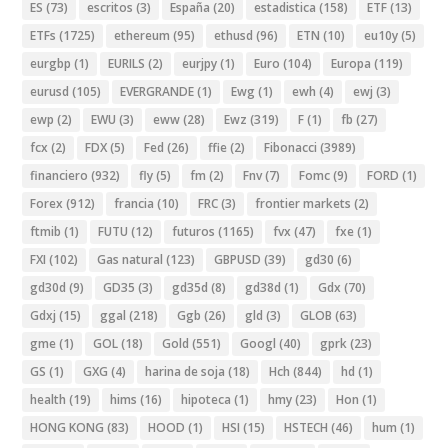
ES
(73)
escritos
(3)
España
(20)
estadistica
(158)
ETF
(13)
ETFs
(1725)
ethereum
(95)
ethusd
(96)
ETN
(10)
eu10y
(5)
eurgbp
(1)
EURILS
(2)
eurjpy
(1)
Euro
(104)
Europa
(119)
eurusd
(105)
EVERGRANDE
(1)
Ewg
(1)
ewh
(4)
ewj
(3)
ewp
(2)
EWU
(3)
eww
(28)
Ewz
(319)
F
(1)
fb
(27)
fcx
(2)
FDX
(5)
Fed
(26)
ffie
(2)
Fibonacci
(3989)
financiero
(932)
fly
(5)
fm
(2)
Fnv
(7)
Fomc
(9)
FORD
(1)
Forex
(912)
francia
(10)
FRC
(3)
frontier markets
(2)
ftmib
(1)
FUTU
(12)
futuros
(1165)
fvx
(47)
fxe
(1)
FXI
(102)
Gas natural
(123)
GBPUSD
(39)
gd30
(6)
gd30d
(9)
GD35
(3)
gd35d
(8)
gd38d
(1)
Gdx
(70)
Gdxj
(15)
ggal
(218)
Ggb
(26)
gld
(3)
GLOB
(63)
gme
(1)
GOL
(18)
Gold
(551)
Googl
(40)
gprk
(23)
GS
(1)
GXG
(4)
harina de soja
(18)
Hch
(844)
hd
(1)
health
(19)
hims
(16)
hipoteca
(1)
hmy
(23)
Hon
(1)
HONG KONG
(83)
HOOD
(1)
HSI
(15)
HSTECH
(46)
hum
(1)