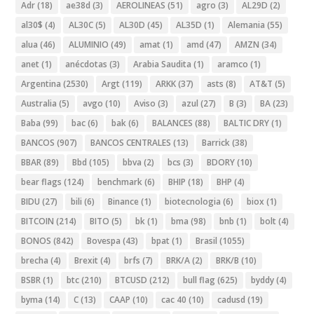
Adr
(18)
ae38d
(3)
AEROLINEAS
(51)
agro
(3)
AL29D
(2)
al30$
(4)
AL30C
(5)
AL30D
(45)
AL35D
(1)
Alemania
(55)
alua
(46)
ALUMINIO
(49)
amat
(1)
amd
(47)
AMZN
(34)
anet
(1)
anécdotas
(3)
Arabia Saudita
(1)
aramco
(1)
Argentina
(2530)
Argt
(119)
ARKK
(37)
asts
(8)
AT&T
(5)
Australia
(5)
avgo
(10)
Aviso
(3)
azul
(27)
B
(3)
BA
(23)
Baba
(99)
bac
(6)
bak
(6)
BALANCES
(88)
BALTIC DRY
(1)
BANCOS
(907)
BANCOS CENTRALES
(13)
Barrick
(38)
BBAR
(89)
Bbd
(105)
bbva
(2)
bcs
(3)
BDORY
(10)
bear flags
(124)
benchmark
(6)
BHIP
(18)
BHP
(4)
BIDU
(27)
bili
(6)
Binance
(1)
biotecnologia
(6)
biox
(1)
BITCOIN
(214)
BITO
(5)
bk
(1)
bma
(98)
bnb
(1)
bolt
(4)
BONOS
(842)
Bovespa
(43)
bpat
(1)
Brasil
(1055)
brecha
(4)
Brexit
(4)
brfs
(7)
BRK/A
(2)
BRK/B
(10)
BSBR
(1)
btc
(210)
BTCUSD
(212)
bull flag
(625)
byddy
(4)
byma
(14)
C
(13)
CAAP
(10)
cac 40
(10)
cadusd
(19)