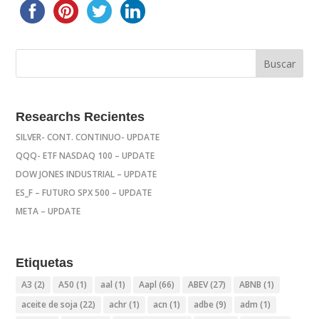
Researchs Recientes
SILVER- CONT. CONTINUO- UPDATE
QQQ- ETF NASDAQ 100 – UPDATE
DOW JONES INDUSTRIAL – UPDATE
ES_F – FUTURO SPX 500 – UPDATE
META – UPDATE
Etiquetas
A3
(2)
A50
(1)
aal
(1)
Aapl
(66)
ABEV
(27)
ABNB
(1)
aceite de soja
(22)
achr
(1)
acn
(1)
adbe
(9)
adm
(1)