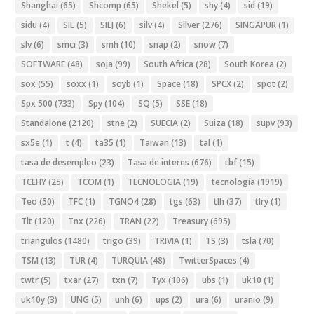
Shanghai
(65)
Shcomp
(65)
Shekel
(5)
shy
(4)
sid
(19)
sidu
(4)
SIL
(5)
SILJ
(6)
silv
(4)
Silver
(276)
SINGAPUR
(1)
slv
(6)
smci
(3)
smh
(10)
snap
(2)
snow
(7)
SOFTWARE
(48)
soja
(99)
South Africa
(28)
South Korea
(2)
sox
(55)
soxx
(1)
soyb
(1)
Space
(18)
SPCX
(2)
spot
(2)
Spx 500
(733)
Spy
(104)
SQ
(5)
SSE
(18)
Standalone
(2120)
stne
(2)
SUECIA
(2)
Suiza
(18)
supv
(93)
sx5e
(1)
t
(4)
ta35
(1)
Taiwan
(13)
tal
(1)
tasa de desempleo
(23)
Tasa de interes
(676)
tbf
(15)
TCEHY
(25)
TCOM
(1)
TECNOLOGIA
(19)
tecnología
(1919)
Teo
(50)
TFC
(1)
TGNO4
(28)
tgs
(63)
tlh
(37)
tlry
(1)
Tlt
(120)
Tnx
(226)
TRAN
(22)
Treasury
(695)
triangulos
(1480)
trigo
(39)
TRIVIA
(1)
TS
(3)
tsla
(70)
TSM
(13)
TUR
(4)
TURQUIA
(48)
TwitterSpaces
(4)
twtr
(5)
txar
(27)
txn
(7)
Tyx
(106)
ubs
(1)
uk10
(1)
uk10y
(3)
UNG
(5)
unh
(6)
ups
(2)
ura
(6)
uranio
(9)