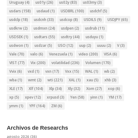
Uruguay
(4)
us01y
(26)
us02y
(83)
us03my
(3)
usdars
(158)
usdaud
(1)
USDBRL
(100)
usdchf
(5)
usdclp
(18)
usdcnh
(33)
usdcop
(8)
USDILS
(9)
USDJPY
(65)
usdkrw
(2)
usdmxn
(24)
usdpen
(2)
usdrub
(11)
USDSEK
(1)
usdtars
(55)
usdtry
(44)
usduyu
(1)
usdwon
(1)
usdzar
(5)
USO
(12)
uup
(2)
uuuu
(2)
V
(3)
Vale
(70)
valo
(6)
Venezuela
(1)
video
(200)
VISA
(6)
VIST
(77)
Vix
(200)
volatilidad
(236)
Volumen
(170)
Vvix
(6)
vxd
(1)
vxn
(17)
Vxx
(15)
WAL
(1)
wb
(2)
wba
(1)
wmt
(2)
wti
(221)
XAL
(1)
xau
(5)
xhb
(3)
XLE
(17)
Xlf
(104)
Xlp
(34)
Xly
(32)
Xom
(27)
xop
(6)
xp
(5)
xpev
(12)
xrpusd
(3)
Yen
(58)
yinn
(1)
YM
(17)
ymm
(1)
YPF
(164)
ZM
(6)
Archivos de Researchs
agosto 2026
(36)