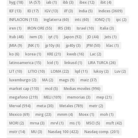
hyg
(18)
IA
(57)
iab
(1)
ibb
(3)
ibex
(12)
ibit
(4)
IEF
(13)
IEI
(17)
IGV
(13)
ilf
(3)
India
(5)
Indices
(3609)
INFLACION
(113)
Inglaterra
(60)
intc
(60)
IONQ
(1)
ipc
(2)
iren
(1)
IRON ORE
(55)
IRS
(38)
Israel
(10)
Italia
(3)
Itub
(48)
iwm
(3)
iyt
(1)
Japon
(92)
JD
(44)
Jets
(1)
JMIA
(9)
JNK
(1)
jp10y
(6)
jp40y
(3)
JPM
(50)
klac
(1)
ko
(6)
korea
(1)
KRE
(21)
kweb
(16)
Lac
(2)
latinoamerica
(15)
lcid
(1)
linkusd
(1)
LIRA TURCA
(26)
LIT
(10)
LITIO
(10)
LOMA
(22)
lqd
(11)
lukoy
(2)
Luv
(2)
luxemburgo
(2)
MA
(2)
mags
(9)
maiz
(37)
market cap
(110)
mcd
(5)
Medias moviles
(996)
megafono
(219)
MELI
(109)
memorias
(3)
mep
(21)
Merval
(594)
meta
(30)
Metales
(789)
metr
(2)
Mexico
(69)
mirg
(23)
mmm
(4)
Moex
(1)
moh
(1)
MORI
(2)
mrna
(3)
mrvl
(1)
ms
(1)
MSCI
(5)
msft
(42)
mstr
(14)
MU
(3)
Nasdaq 100
(422)
Nasdaq comp.
(201)