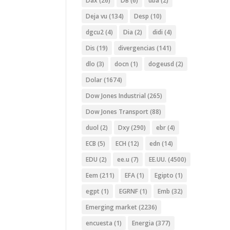
Dax
(26)
DB
(6)
dba
(2)
Deja vu
(134)
Desp
(10)
dgcu2
(4)
Dia
(2)
didi
(4)
Dis
(19)
divergencias
(141)
dlo
(3)
docn
(1)
dogeusd
(2)
Dolar
(1674)
Dow Jones Industrial
(265)
Dow Jones Transport
(88)
duol
(2)
Dxy
(290)
ebr
(4)
ECB
(5)
ECH
(12)
edn
(14)
EDU
(2)
ee.u
(7)
EE.UU.
(4500)
Eem
(211)
EFA
(1)
Egipto
(1)
egpt
(1)
EGRNF
(1)
Emb
(32)
Emerging market
(2236)
encuesta
(1)
Energia
(377)