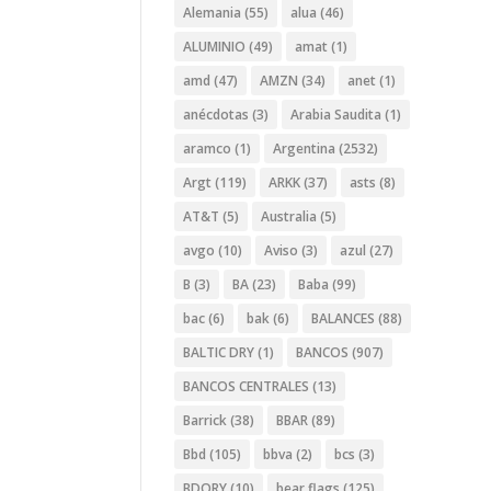
Alemania
(55)
alua
(46)
ALUMINIO
(49)
amat
(1)
amd
(47)
AMZN
(34)
anet
(1)
anécdotas
(3)
Arabia Saudita
(1)
aramco
(1)
Argentina
(2532)
Argt
(119)
ARKK
(37)
asts
(8)
AT&T
(5)
Australia
(5)
avgo
(10)
Aviso
(3)
azul
(27)
B
(3)
BA
(23)
Baba
(99)
bac
(6)
bak
(6)
BALANCES
(88)
BALTIC DRY
(1)
BANCOS
(907)
BANCOS CENTRALES
(13)
Barrick
(38)
BBAR
(89)
Bbd
(105)
bbva
(2)
bcs
(3)
BDORY
(10)
bear flags
(125)