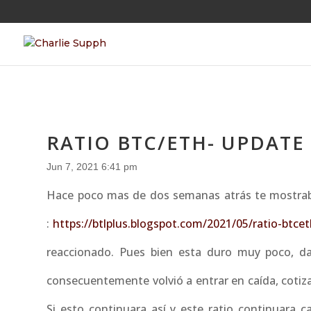
RATIO BTC/ETH- UPDATE
Jun 7, 2021 6:41 pm
Hace poco mas de dos semanas atrás te mostraba 
:
https://btlplus.blogspot.com/2021/05/ratio-btce
reaccionado. Pues bien esta duro muy poco, d
consecuentemente volvió a entrar en caída, cotiza
Si esto continuara así y este ratio continuara