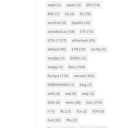
enph
(1)
epam
(3)
EPU
(14)
ERIC
(1)
Erj
(3)
ES
(73)
escritos
(3)
España
(20)
estadistica
(158)
ETF
(13)
ETFs
(1727)
ethereum
(95)
ethusd
(96)
ETN
(10)
eu10y
(5)
eurgbp
(1)
EURILS
(2)
eurjpy
(1)
Euro
(104)
Europa
(119)
eurusd
(105)
EVERGRANDE
(1)
Ewg
(1)
ewh
(4)
ewj
(3)
ewp
(2)
EWU
(3)
eww
(28)
Ewz
(319)
F
(1)
fb
(27)
fcx
(2)
FDX
(5)
Fed
(26)
ffie
(2)