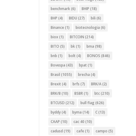
benchmark
(6)
BHIP
(18)
BHP
(4)
BIDU
(27)
bili
(6)
Binance
(1)
biotecnologia
(6)
biox
(1)
BITCOIN
(214)
BITO
(5)
bk
(1)
bma
(98)
bnb
(1)
bolt
(4)
BONOS
(846)
Bovespa
(43)
bpat
(1)
Brasil
(1055)
brecha
(4)
Brexit
(4)
brfs
(7)
BRK/A
(2)
BRK/B
(10)
BSBR
(1)
btc
(210)
BTCUSD
(212)
bull flag
(626)
byddy
(4)
byma
(14)
C
(13)
CAAP
(10)
cac 40
(10)
cadusd
(19)
cafe
(1)
campo
(5)