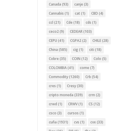
Canada
(93)
canje
(3)
Cannabis
(1)
cat
(1)
CBD
(4)
ccl
(21)
Cde
(18)
cds
(1)
ceco2
(9)
CEDEAR
(103)
CEPU
(41)
CGPA2
(2)
CHILE
(28)
China
(585)
cig
(1)
citi
(18)
Cobre
(35)
COIN
(12)
Colo
(5)
COLOMBIA
(41)
come
(7)
Commodity
(1260)
Crb
(54)
cres
(1)
Cresy
(30)
cripto moneda
(339)
crm
(2)
crwd
(1)
CRWV
(1)
CS
(12)
csco
(3)
cursos
(1)
cuña
(1931)
cvs
(1)
cvx
(33)