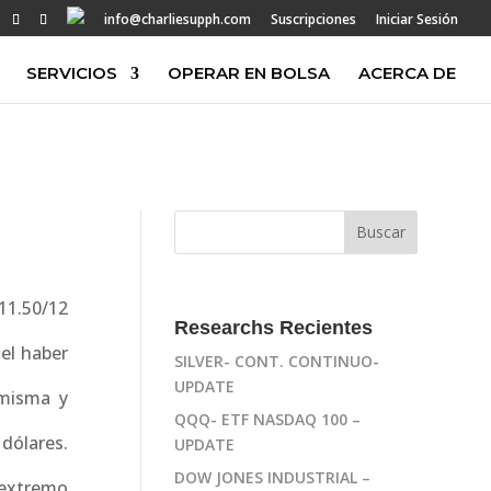
info@charliesupph.com
Suscripciones
Iniciar Sesión
SERVICIOS
OPERAR EN BOLSA
ACERCA DE
11.50/12
Researchs Recientes
 el haber
SILVER- CONT. CONTINUO-
UPDATE
 misma y
QQQ- ETF NASDAQ 100 –
dólares.
UPDATE
DOW JONES INDUSTRIAL –
 extremo