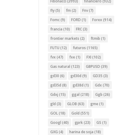
Fibonacci
(3993)
financiero
(932)
fly
(5)
fm
(2)
Fnv
(7)
Fomc
(9)
FORD
(1)
Forex
(914)
francia
(10)
FRC
(3)
frontier markets
(2)
ftmib
(1)
FUTU
(12)
futuros
(1165)
fvx
(47)
fxe
(1)
FXI
(102)
Gas natural
(123)
GBPUSD
(39)
gd30
(6)
gd30d
(9)
GD35
(3)
gd35d
(8)
gd38d
(1)
Gdx
(70)
Gdxj
(15)
ggal
(218)
Ggb
(26)
gld
(3)
GLOB
(63)
gme
(1)
GOL
(18)
Gold
(551)
Googl
(40)
gprk
(23)
GS
(1)
GXG
(4)
harina de soja
(18)