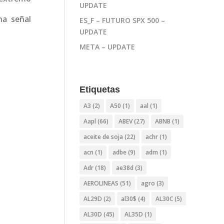
UPDATE
na señal
ES_F – FUTURO SPX 500 –
UPDATE
META – UPDATE
Etiquetas
A3
(2)
A50
(1)
aal
(1)
Aapl
(66)
ABEV
(27)
ABNB
(1)
aceite de soja
(22)
achr
(1)
acn
(1)
adbe
(9)
adm
(1)
Adr
(18)
ae38d
(3)
AEROLINEAS
(51)
agro
(3)
AL29D
(2)
al30$
(4)
AL30C
(5)
AL30D
(45)
AL35D
(1)