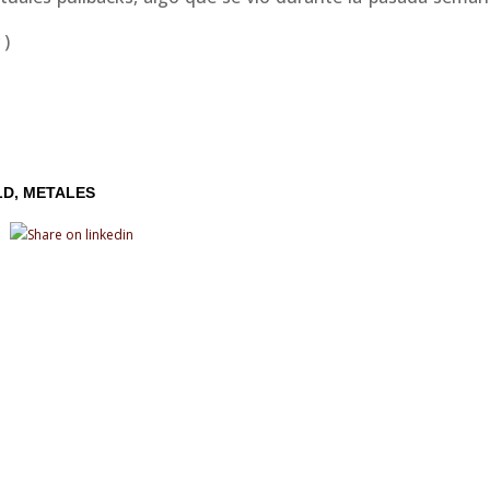
 )
LD
METALES