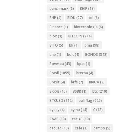
benchmark
(6)
BHIP
(18)
BHP
(4)
BIDU
(27)
bili
(6)
Binance
(1)
biotecnologia
(6)
biox
(1)
BITCOIN
(214)
BITO
(5)
bk
(1)
bma
(98)
bnb
(1)
bolt
(4)
BONOS
(842)
Bovespa
(43)
bpat
(1)
Brasil
(1055)
brecha
(4)
Brexit
(4)
brfs
(7)
BRK/A
(2)
BRK/B
(10)
BSBR
(1)
btc
(210)
BTCUSD
(212)
bull flag
(625)
byddy
(4)
byma
(14)
C
(13)
CAAP
(10)
cac 40
(10)
cadusd
(19)
cafe
(1)
campo
(5)