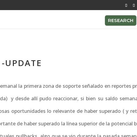
RESEARCH
 -UPDATE
emanal la primera zona de soporte señalado en reportes pre
tada) y desde allí pudo reaccionar, si bien su saldo seman
sas oportunidades lo relevante de haber superado ( y re
tante de haber superado la línea superior de la potencial bu
ales pullbacks, algo que se vio durante la pasada seman