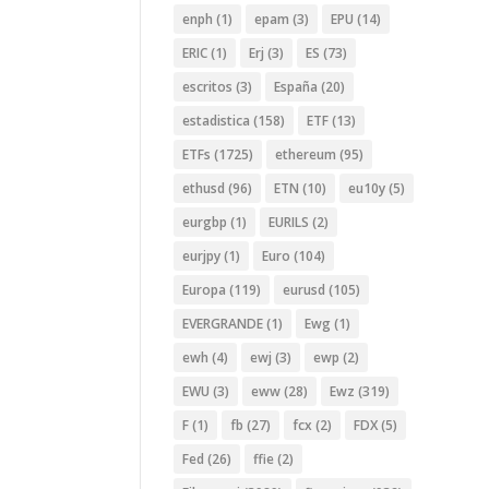
enph
(1)
epam
(3)
EPU
(14)
ERIC
(1)
Erj
(3)
ES
(73)
escritos
(3)
España
(20)
estadistica
(158)
ETF
(13)
ETFs
(1725)
ethereum
(95)
ethusd
(96)
ETN
(10)
eu10y
(5)
eurgbp
(1)
EURILS
(2)
eurjpy
(1)
Euro
(104)
Europa
(119)
eurusd
(105)
EVERGRANDE
(1)
Ewg
(1)
ewh
(4)
ewj
(3)
ewp
(2)
EWU
(3)
eww
(28)
Ewz
(319)
F
(1)
fb
(27)
fcx
(2)
FDX
(5)
Fed
(26)
ffie
(2)