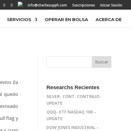
info@charliesupph.com
Suscripciones
Iniciar Sesión
SERVICIOS
OPERAR EN BOLSA
ACERCA DE
vios (la
Researchs Recientes
al quedo
SILVER- CONT. CONTINUO-
UPDATE
testeado
QQQ- ETF NASDAQ 100 –
ll flag y
UPDATE
DOW JONES INDUSTRIAL –
a y cuyo