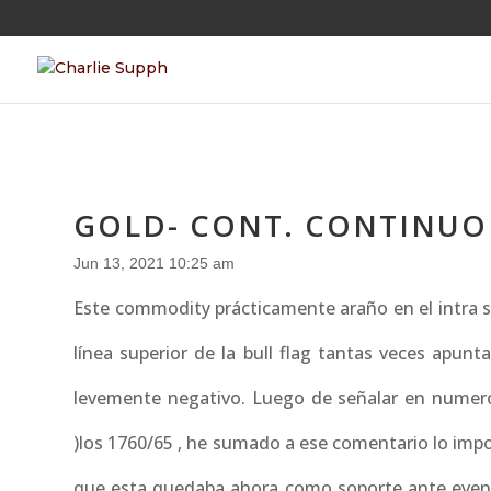
GOLD- CONT. CONTINUO
Jun 13, 2021 10:25 am
Este commodity prácticamente araño en el intra s
línea superior de la bull flag tantas veces apun
levemente negativo. Luego de señalar en numero
)los 1760/65 , he sumado a ese comentario lo impor
que esta quedaba ahora como soporte ante eventu