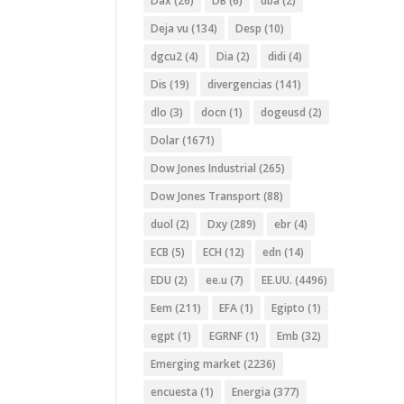
Dax
(26)
DB
(6)
dba
(2)
Deja vu
(134)
Desp
(10)
dgcu2
(4)
Dia
(2)
didi
(4)
Dis
(19)
divergencias
(141)
dlo
(3)
docn
(1)
dogeusd
(2)
Dolar
(1671)
Dow Jones Industrial
(265)
Dow Jones Transport
(88)
duol
(2)
Dxy
(289)
ebr
(4)
ECB
(5)
ECH
(12)
edn
(14)
EDU
(2)
ee.u
(7)
EE.UU.
(4496)
Eem
(211)
EFA
(1)
Egipto
(1)
egpt
(1)
EGRNF
(1)
Emb
(32)
Emerging market
(2236)
encuesta
(1)
Energia
(377)