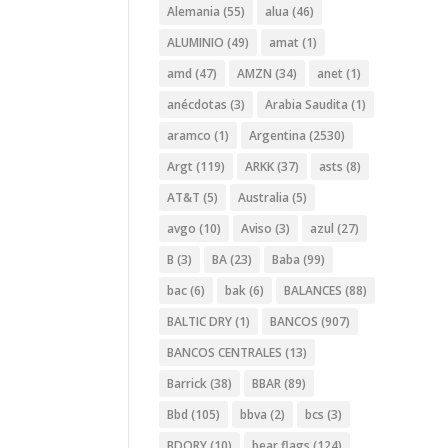
Alemania
(55)
alua
(46)
ALUMINIO
(49)
amat
(1)
amd
(47)
AMZN
(34)
anet
(1)
anécdotas
(3)
Arabia Saudita
(1)
aramco
(1)
Argentina
(2530)
Argt
(119)
ARKK
(37)
asts
(8)
AT&T
(5)
Australia
(5)
avgo
(10)
Aviso
(3)
azul
(27)
B
(3)
BA
(23)
Baba
(99)
bac
(6)
bak
(6)
BALANCES
(88)
BALTIC DRY
(1)
BANCOS
(907)
BANCOS CENTRALES
(13)
Barrick
(38)
BBAR
(89)
Bbd
(105)
bbva
(2)
bcs
(3)
BDORY
(10)
bear flags
(124)