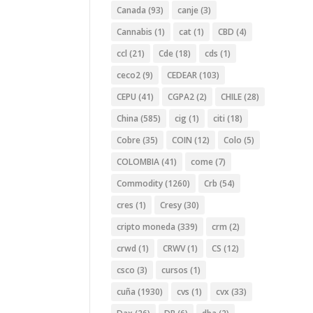
Canada
(93)
canje
(3)
Cannabis
(1)
cat
(1)
CBD
(4)
ccl
(21)
Cde
(18)
cds
(1)
ceco2
(9)
CEDEAR
(103)
CEPU
(41)
CGPA2
(2)
CHILE
(28)
China
(585)
cig
(1)
citi
(18)
Cobre
(35)
COIN
(12)
Colo
(5)
COLOMBIA
(41)
come
(7)
Commodity
(1260)
Crb
(54)
cres
(1)
Cresy
(30)
cripto moneda
(339)
crm
(2)
crwd
(1)
CRWV
(1)
CS
(12)
csco
(3)
cursos
(1)
cuña
(1930)
cvs
(1)
cvx
(33)