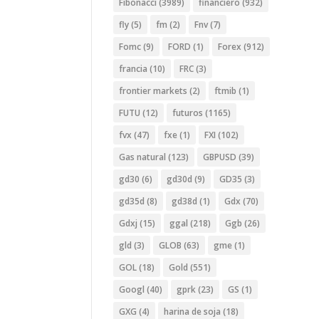
Fibonacci
(3989)
financiero
(932)
fly
(5)
fm
(2)
Fnv
(7)
Fomc
(9)
FORD
(1)
Forex
(912)
francia
(10)
FRC
(3)
frontier markets
(2)
ftmib
(1)
FUTU
(12)
futuros
(1165)
fvx
(47)
fxe
(1)
FXI
(102)
Gas natural
(123)
GBPUSD
(39)
gd30
(6)
gd30d
(9)
GD35
(3)
gd35d
(8)
gd38d
(1)
Gdx
(70)
Gdxj
(15)
ggal
(218)
Ggb
(26)
gld
(3)
GLOB
(63)
gme
(1)
GOL
(18)
Gold
(551)
Googl
(40)
gprk
(23)
GS
(1)
GXG
(4)
harina de soja
(18)