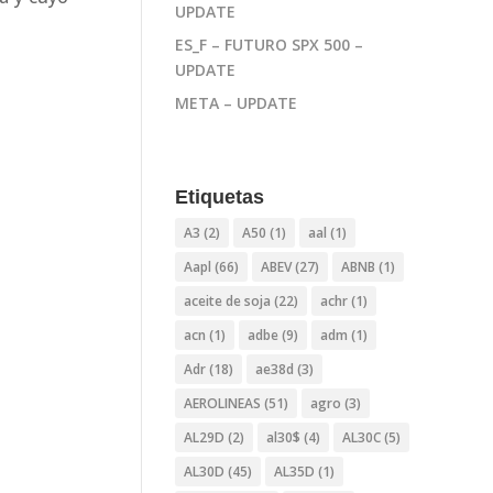
UPDATE
ES_F – FUTURO SPX 500 –
UPDATE
META – UPDATE
Etiquetas
A3
(2)
A50
(1)
aal
(1)
Aapl
(66)
ABEV
(27)
ABNB
(1)
aceite de soja
(22)
achr
(1)
acn
(1)
adbe
(9)
adm
(1)
Adr
(18)
ae38d
(3)
AEROLINEAS
(51)
agro
(3)
AL29D
(2)
al30$
(4)
AL30C
(5)
AL30D
(45)
AL35D
(1)