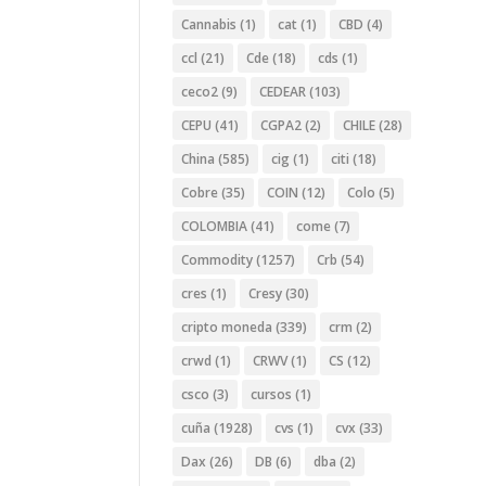
Cannabis
(1)
cat
(1)
CBD
(4)
ccl
(21)
Cde
(18)
cds
(1)
ceco2
(9)
CEDEAR
(103)
CEPU
(41)
CGPA2
(2)
CHILE
(28)
China
(585)
cig
(1)
citi
(18)
Cobre
(35)
COIN
(12)
Colo
(5)
COLOMBIA
(41)
come
(7)
Commodity
(1257)
Crb
(54)
cres
(1)
Cresy
(30)
cripto moneda
(339)
crm
(2)
crwd
(1)
CRWV
(1)
CS
(12)
csco
(3)
cursos
(1)
cuña
(1928)
cvs
(1)
cvx
(33)
Dax
(26)
DB
(6)
dba
(2)