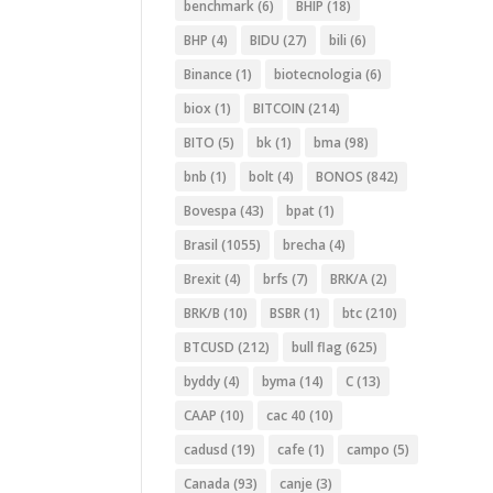
benchmark
(6)
BHIP
(18)
BHP
(4)
BIDU
(27)
bili
(6)
Binance
(1)
biotecnologia
(6)
biox
(1)
BITCOIN
(214)
BITO
(5)
bk
(1)
bma
(98)
bnb
(1)
bolt
(4)
BONOS
(842)
Bovespa
(43)
bpat
(1)
Brasil
(1055)
brecha
(4)
Brexit
(4)
brfs
(7)
BRK/A
(2)
BRK/B
(10)
BSBR
(1)
btc
(210)
BTCUSD
(212)
bull flag
(625)
byddy
(4)
byma
(14)
C
(13)
CAAP
(10)
cac 40
(10)
cadusd
(19)
cafe
(1)
campo
(5)
Canada
(93)
canje
(3)