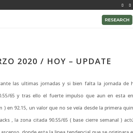
RESEARCH
ZO 2020 / HOY – UPDATE
te las ultimas jornadas y si bien falta la jornada de 
0.55/65 y tras ello el fuerte impulso que aun en esta en
m ) en 92.15, un valor que no se veía desde la primera qui
acks , la zona citada 90.55/65 ( base cierre semanal ) ac
 ascenso, donde esta la linea tendencial que se originara 