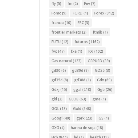
fly
(5)
fm
(2)
Fnv
(7)
Fomc
(9)
FORD
(1)
Forex
(912)
francia
(10)
FRC
(3)
frontier markets
(2)
ftmib
(1)
FUTU
(12)
futuros
(1162)
fvx
(47)
fxe
(1)
FXI
(102)
Gas natural
(123)
GBPUSD
(39)
gd30
(6)
gd30d
(9)
GD35
(3)
gd35d
(8)
gd38d
(1)
Gdx
(69)
Gdxj
(15)
ggal
(218)
Ggb
(26)
gld
(3)
GLOB
(63)
gme
(1)
GOL
(18)
Gold
(548)
Googl
(40)
gprk
(23)
GS
(1)
GXG
(4)
harina de soja
(18)
Hch
(844)
hd
(1)
health
(19)