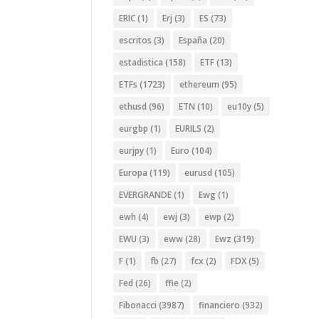
ERIC
(1)
Erj
(3)
ES
(73)
escritos
(3)
España
(20)
estadistica
(158)
ETF
(13)
ETFs
(1723)
ethereum
(95)
ethusd
(96)
ETN
(10)
eu10y
(5)
eurgbp
(1)
EURILS
(2)
eurjpy
(1)
Euro
(104)
Europa
(119)
eurusd
(105)
EVERGRANDE
(1)
Ewg
(1)
ewh
(4)
ewj
(3)
ewp
(2)
EWU
(3)
eww
(28)
Ewz
(319)
F
(1)
fb
(27)
fcx
(2)
FDX
(5)
Fed
(26)
ffie
(2)
Fibonacci
(3987)
financiero
(932)