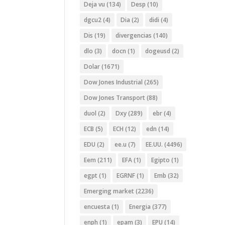
Deja vu
(134)
Desp
(10)
dgcu2
(4)
Dia
(2)
didi
(4)
Dis
(19)
divergencias
(140)
dlo
(3)
docn
(1)
dogeusd
(2)
Dolar
(1671)
Dow Jones Industrial
(265)
Dow Jones Transport
(88)
duol
(2)
Dxy
(289)
ebr
(4)
ECB
(5)
ECH
(12)
edn
(14)
EDU
(2)
ee.u
(7)
EE.UU.
(4496)
Eem
(211)
EFA
(1)
Egipto
(1)
egpt
(1)
EGRNF
(1)
Emb
(32)
Emerging market
(2236)
encuesta
(1)
Energia
(377)
enph
(1)
epam
(3)
EPU
(14)