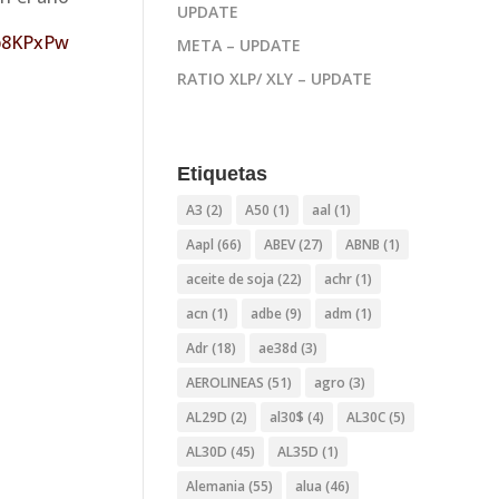
UPDATE
p8KPxPw
META – UPDATE
RATIO XLP/ XLY – UPDATE
Etiquetas
A3
(2)
A50
(1)
aal
(1)
Aapl
(66)
ABEV
(27)
ABNB
(1)
aceite de soja
(22)
achr
(1)
acn
(1)
adbe
(9)
adm
(1)
Adr
(18)
ae38d
(3)
AEROLINEAS
(51)
agro
(3)
AL29D
(2)
al30$
(4)
AL30C
(5)
AL30D
(45)
AL35D
(1)
Alemania
(55)
alua
(46)