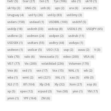
twtr
(5)
txar
(27)
txn
(7)
Tyx
(106)
ubs
(1)
uk10
(1)
uk10y
(3)
UNG
(5)
unh
(6)
ups
(2)
ura
(6)
uranio
(9)
Uruguay
(4)
us01y
(26)
us02y
(83)
us03my
(3)
usdars
(158)
usdaud
(1)
USDBRL
(100)
usdchf
(5)
usdclp
(18)
usdcnh
(33)
usdcop
(8)
USDILS
(9)
USDJPY
(65)
usdkrw
(2)
usdmxn
(24)
usdpen
(2)
usdrub
(11)
USDSEK
(1)
usdtars
(55)
usdtry
(44)
usduyu
(1)
usdwon
(1)
usdzar
(5)
USO
(12)
uup
(2)
uuuu
(2)
V
(3)
Vale
(70)
valo
(6)
Venezuela
(1)
video
(200)
VISA
(6)
VIST
(77)
Vix
(200)
volatilidad
(236)
Volumen
(170)
Vvix
(6)
vxd
(1)
vxn
(17)
Vxx
(15)
WAL
(1)
wb
(2)
wba
(1)
wmt
(2)
wti
(221)
XAL
(1)
xau
(5)
xhb
(3)
XLE
(17)
Xlf
(104)
Xlp
(34)
Xly
(32)
Xom
(27)
xop
(6)
xp
(5)
xpev
(12)
xrpusd
(3)
Yen
(58)
yinn
(1)
YM
(17)
ymm
(1)
YPF
(164)
ZM
(6)