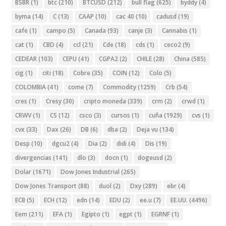
BSBR
(1)
btc
(210)
BTCUSD
(212)
bull flag
(625)
byddy
(4)
byma
(14)
C
(13)
CAAP
(10)
cac 40
(10)
cadusd
(19)
cafe
(1)
campo
(5)
Canada
(93)
canje
(3)
Cannabis
(1)
cat
(1)
CBD
(4)
ccl
(21)
Cde
(18)
cds
(1)
ceco2
(9)
CEDEAR
(103)
CEPU
(41)
CGPA2
(2)
CHILE
(28)
China
(585)
cig
(1)
citi
(18)
Cobre
(35)
COIN
(12)
Colo
(5)
COLOMBIA
(41)
come
(7)
Commodity
(1259)
Crb
(54)
cres
(1)
Cresy
(30)
cripto moneda
(339)
crm
(2)
crwd
(1)
CRWV
(1)
CS
(12)
csco
(3)
cursos
(1)
cuña
(1929)
cvs
(1)
cvx
(33)
Dax
(26)
DB
(6)
dba
(2)
Deja vu
(134)
Desp
(10)
dgcu2
(4)
Dia
(2)
didi
(4)
Dis
(19)
divergencias
(141)
dlo
(3)
docn
(1)
dogeusd
(2)
Dolar
(1671)
Dow Jones Industrial
(265)
Dow Jones Transport
(88)
duol
(2)
Dxy
(289)
ebr
(4)
ECB
(5)
ECH
(12)
edn
(14)
EDU
(2)
ee.u
(7)
EE.UU.
(4496)
Eem
(211)
EFA
(1)
Egipto
(1)
egpt
(1)
EGRNF
(1)