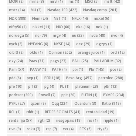
MORI
(2)
mrna
(3)
mrvl
(1)
ms
(1)
MSCI
(5)
msft
(42)
mstr
(14)
MU
(3)
Nasdaq 100
(422)
Nasdaq comp.
(201)
NDX
(388)
Nem
(24)
NET
(1)
NFLX
(14)
nickel
(6)
nifty50
(1)
nikkei
(11)
NIO
(60)
nke
(16)
nok
(1)
noruega
(5)
nq
(79)
nrgv
(4)
nu
(33)
nvda
(48)
nvo
(4)
nycb
(2)
NYFANG
(6)
NYSE
(14)
oex
(29)
ogzpy
(1)
oibr3
(2)
oklo
(1)
Opinion
(202)
orange juice
(1)
orcl
(12)
oxy
(24)
Paas
(31)
pags
(23)
PALL
(25)
PALLADIUM
(32)
Pam
(57)
PANW
(1)
PATH
(4)
pbi
(1)
Pbr
(145)
pce
(2)
pdd
(6)
pep
(1)
PERU
(18)
Peso Arg.
(457)
petroleo
(280)
pfe
(10)
pff
(3)
pg
(4)
PL
(1)
platinum
(28)
pltr
(12)
podcast
(200)
Powell
(7)
pplt
(20)
PUTIN
(1)
PYMES
(234)
PYPL
(27)
qcom
(9)
Qqq
(224)
Quantum
(3)
Ratio
(919)
RCL
(1)
rddt
(1)
REDES SOCIALES
(41)
rentabilidad
(19)
renta fija
(57)
rgti
(2)
riesgopais
(18)
rio
(1)
ripple
(1)
rivn
(9)
roku
(7)
rsp
(7)
rsx
(4)
RTS
(5)
rty
(6)