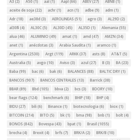
A3
(2)
A50
(1)
aal
(1)
Aapl
(66)
ABEV
(27)
ABNB
(1)
aceite de soja
(22)
achr
(1)
acn
(1)
adbe
(9)
adm
(1)
Adr
(18)
ae38d
(3)
AEROLINEAS
(51)
agro
(3)
AL29D
(2)
al30$
(4)
AL30C
(5)
AL30D
(45)
AL35D
(1)
Alemania
(55)
alua
(46)
ALUMINIO
(49)
amat
(1)
amd
(47)
AMZN
(34)
anet
(1)
anécdotas
(3)
Arabia Saudita
(1)
aramco
(1)
Argentina
(2530)
Argt
(119)
ARKK
(37)
asts
(8)
AT&T
(5)
Australia
(5)
avgo
(10)
Aviso
(3)
azul
(27)
B
(3)
BA
(23)
Baba
(99)
bac
(6)
bak
(6)
BALANCES
(88)
BALTIC DRY
(1)
BANCOS
(907)
BANCOS CENTRALES
(13)
Barrick
(38)
BBAR
(89)
Bbd
(105)
bbva
(2)
bcs
(3)
BDORY
(10)
bear flags
(124)
benchmark
(6)
BHIP
(18)
BHP
(4)
BIDU
(27)
bili
(6)
Binance
(1)
biotecnologia
(6)
biox
(1)
BITCOIN
(214)
BITO
(5)
bk
(1)
bma
(98)
bnb
(1)
bolt
(4)
BONOS
(842)
Bovespa
(43)
bpat
(1)
Brasil
(1055)
brecha
(4)
Brexit
(4)
brfs
(7)
BRK/A
(2)
BRK/B
(10)