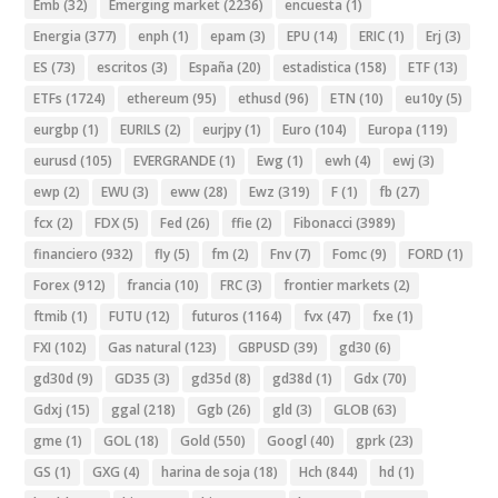
Emb
(32)
Emerging market
(2236)
encuesta
(1)
Energia
(377)
enph
(1)
epam
(3)
EPU
(14)
ERIC
(1)
Erj
(3)
ES
(73)
escritos
(3)
España
(20)
estadistica
(158)
ETF
(13)
ETFs
(1724)
ethereum
(95)
ethusd
(96)
ETN
(10)
eu10y
(5)
eurgbp
(1)
EURILS
(2)
eurjpy
(1)
Euro
(104)
Europa
(119)
eurusd
(105)
EVERGRANDE
(1)
Ewg
(1)
ewh
(4)
ewj
(3)
ewp
(2)
EWU
(3)
eww
(28)
Ewz
(319)
F
(1)
fb
(27)
fcx
(2)
FDX
(5)
Fed
(26)
ffie
(2)
Fibonacci
(3989)
financiero
(932)
fly
(5)
fm
(2)
Fnv
(7)
Fomc
(9)
FORD
(1)
Forex
(912)
francia
(10)
FRC
(3)
frontier markets
(2)
ftmib
(1)
FUTU
(12)
futuros
(1164)
fvx
(47)
fxe
(1)
FXI
(102)
Gas natural
(123)
GBPUSD
(39)
gd30
(6)
gd30d
(9)
GD35
(3)
gd35d
(8)
gd38d
(1)
Gdx
(70)
Gdxj
(15)
ggal
(218)
Ggb
(26)
gld
(3)
GLOB
(63)
gme
(1)
GOL
(18)
Gold
(550)
Googl
(40)
gprk
(23)
GS
(1)
GXG
(4)
harina de soja
(18)
Hch
(844)
hd
(1)