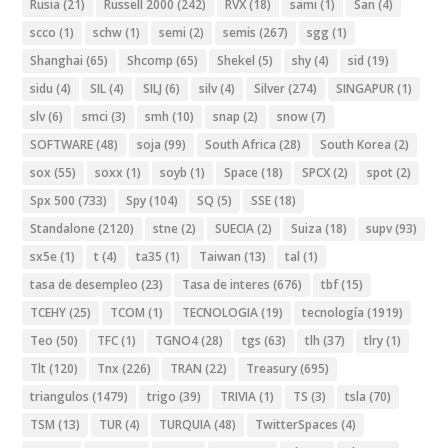
Rusia
(21)
Russell 2000
(242)
RVX
(18)
sami
(1)
San
(4)
scco
(1)
schw
(1)
semi
(2)
semis
(267)
sgg
(1)
Shanghai
(65)
Shcomp
(65)
Shekel
(5)
shy
(4)
sid
(19)
sidu
(4)
SIL
(4)
SILJ
(6)
silv
(4)
Silver
(274)
SINGAPUR
(1)
slv
(6)
smci
(3)
smh
(10)
snap
(2)
snow
(7)
SOFTWARE
(48)
soja
(99)
South Africa
(28)
South Korea
(2)
sox
(55)
soxx
(1)
soyb
(1)
Space
(18)
SPCX
(2)
spot
(2)
Spx 500
(733)
Spy
(104)
SQ
(5)
SSE
(18)
Standalone
(2120)
stne
(2)
SUECIA
(2)
Suiza
(18)
supv
(93)
sx5e
(1)
t
(4)
ta35
(1)
Taiwan
(13)
tal
(1)
tasa de desempleo
(23)
Tasa de interes
(676)
tbf
(15)
TCEHY
(25)
TCOM
(1)
TECNOLOGIA
(19)
tecnología
(1919)
Teo
(50)
TFC
(1)
TGNO4
(28)
tgs
(63)
tlh
(37)
tlry
(1)
Tlt
(120)
Tnx
(226)
TRAN
(22)
Treasury
(695)
triangulos
(1479)
trigo
(39)
TRIVIA
(1)
TS
(3)
tsla
(70)
TSM
(13)
TUR
(4)
TURQUIA
(48)
TwitterSpaces
(4)