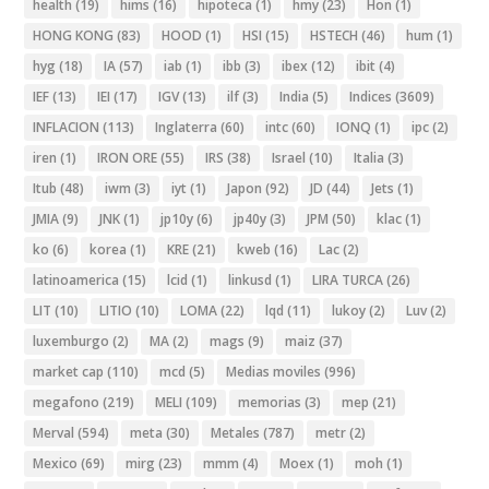
health
(19)
hims
(16)
hipoteca
(1)
hmy
(23)
Hon
(1)
HONG KONG
(83)
HOOD
(1)
HSI
(15)
HSTECH
(46)
hum
(1)
hyg
(18)
IA
(57)
iab
(1)
ibb
(3)
ibex
(12)
ibit
(4)
IEF
(13)
IEI
(17)
IGV
(13)
ilf
(3)
India
(5)
Indices
(3609)
INFLACION
(113)
Inglaterra
(60)
intc
(60)
IONQ
(1)
ipc
(2)
iren
(1)
IRON ORE
(55)
IRS
(38)
Israel
(10)
Italia
(3)
Itub
(48)
iwm
(3)
iyt
(1)
Japon
(92)
JD
(44)
Jets
(1)
JMIA
(9)
JNK
(1)
jp10y
(6)
jp40y
(3)
JPM
(50)
klac
(1)
ko
(6)
korea
(1)
KRE
(21)
kweb
(16)
Lac
(2)
latinoamerica
(15)
lcid
(1)
linkusd
(1)
LIRA TURCA
(26)
LIT
(10)
LITIO
(10)
LOMA
(22)
lqd
(11)
lukoy
(2)
Luv
(2)
luxemburgo
(2)
MA
(2)
mags
(9)
maiz
(37)
market cap
(110)
mcd
(5)
Medias moviles
(996)
megafono
(219)
MELI
(109)
memorias
(3)
mep
(21)
Merval
(594)
meta
(30)
Metales
(787)
metr
(2)
Mexico
(69)
mirg
(23)
mmm
(4)
Moex
(1)
moh
(1)