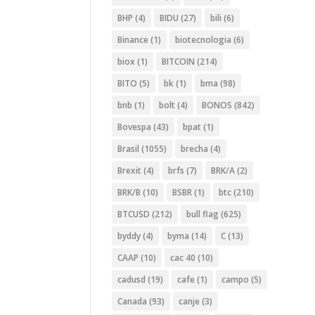
BHP
(4)
BIDU
(27)
bili
(6)
Binance
(1)
biotecnologia
(6)
biox
(1)
BITCOIN
(214)
BITO
(5)
bk
(1)
bma
(98)
bnb
(1)
bolt
(4)
BONOS
(842)
Bovespa
(43)
bpat
(1)
Brasil
(1055)
brecha
(4)
Brexit
(4)
brfs
(7)
BRK/A
(2)
BRK/B
(10)
BSBR
(1)
btc
(210)
BTCUSD
(212)
bull flag
(625)
byddy
(4)
byma
(14)
C
(13)
CAAP
(10)
cac 40
(10)
cadusd
(19)
cafe
(1)
campo
(5)
Canada
(93)
canje
(3)