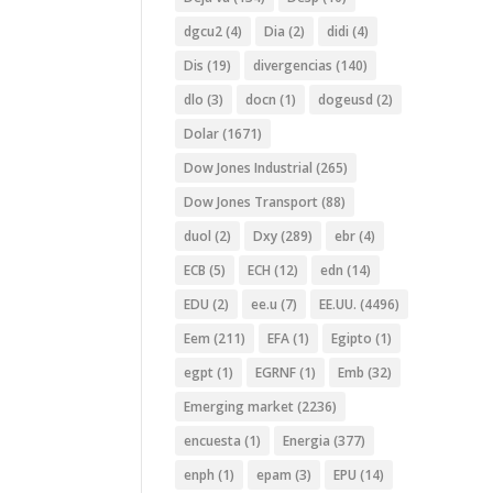
dgcu2
(4)
Dia
(2)
didi
(4)
Dis
(19)
divergencias
(140)
dlo
(3)
docn
(1)
dogeusd
(2)
Dolar
(1671)
Dow Jones Industrial
(265)
Dow Jones Transport
(88)
duol
(2)
Dxy
(289)
ebr
(4)
ECB
(5)
ECH
(12)
edn
(14)
EDU
(2)
ee.u
(7)
EE.UU.
(4496)
Eem
(211)
EFA
(1)
Egipto
(1)
egpt
(1)
EGRNF
(1)
Emb
(32)
Emerging market
(2236)
encuesta
(1)
Energia
(377)
enph
(1)
epam
(3)
EPU
(14)