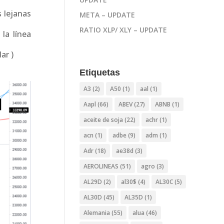
s lejanas
META – UPDATE
RATIO XLP/ XLY – UPDATE
la línea
ar )
Etiquetas
A3
(2)
A50
(1)
aal
(1)
Aapl
(66)
ABEV
(27)
ABNB
(1)
aceite de soja
(22)
achr
(1)
acn
(1)
adbe
(9)
adm
(1)
Adr
(18)
ae38d
(3)
AEROLINEAS
(51)
agro
(3)
AL29D
(2)
al30$
(4)
AL30C
(5)
AL30D
(45)
AL35D
(1)
Alemania
(55)
alua
(46)