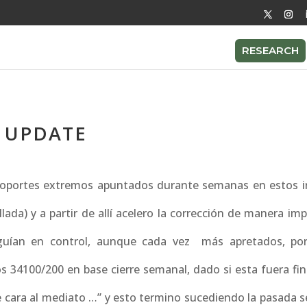
RESEARCH
- UPDATE
 soportes extremos apuntados durante semanas en estos 
llada) y a partir de allí acelero la corrección de manera im
eguían en control, aunque cada vez más apretados, po
os 34100/200 en base cierre semanal, dado si esta fuera fi
 de cara al mediato …” y esto termino sucediendo la pasada