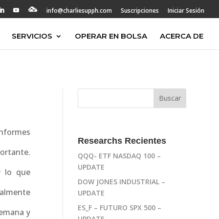
info@charliesupph.com
Suscripciones
Iniciar Sesión
SERVICIOS
OPERAR EN BOLSA
ACERCA DE
informes
Researchs Recientes
portante.
QQQ- ETF NASDAQ 100 –
UPDATE
r lo que
DOW JONES INDUSTRIAL –
nalmente
UPDATE
ES_F – FUTURO SPX 500 –
 semana y
UPDATE