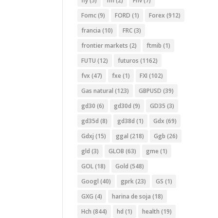
fly
(5)
fm
(2)
Fnv
(7)
Fomc
(9)
FORD
(1)
Forex
(912)
francia
(10)
FRC
(3)
frontier markets
(2)
ftmib
(1)
FUTU
(12)
futuros
(1162)
fvx
(47)
fxe
(1)
FXI
(102)
Gas natural
(123)
GBPUSD
(39)
gd30
(6)
gd30d
(9)
GD35
(3)
gd35d
(8)
gd38d
(1)
Gdx
(69)
Gdxj
(15)
ggal
(218)
Ggb
(26)
gld
(3)
GLOB
(63)
gme
(1)
GOL
(18)
Gold
(548)
Googl
(40)
gprk
(23)
GS
(1)
GXG
(4)
harina de soja
(18)
Hch
(844)
hd
(1)
health
(19)