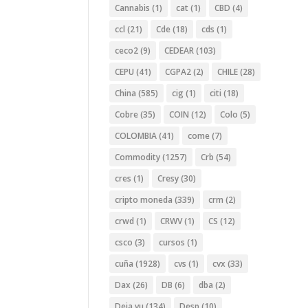
Cannabis
(1)
cat
(1)
CBD
(4)
ccl
(21)
Cde
(18)
cds
(1)
ceco2
(9)
CEDEAR
(103)
CEPU
(41)
CGPA2
(2)
CHILE
(28)
China
(585)
cig
(1)
citi
(18)
Cobre
(35)
COIN
(12)
Colo
(5)
COLOMBIA
(41)
come
(7)
Commodity
(1257)
Crb
(54)
cres
(1)
Cresy
(30)
cripto moneda
(339)
crm
(2)
crwd
(1)
CRWV
(1)
CS
(12)
csco
(3)
cursos
(1)
cuña
(1928)
cvs
(1)
cvx
(33)
Dax
(26)
DB
(6)
dba
(2)
Deja vu
(134)
Desp
(10)