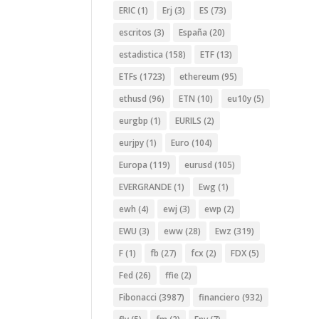
ERIC
(1)
Erj
(3)
ES
(73)
escritos
(3)
España
(20)
estadistica
(158)
ETF
(13)
ETFs
(1723)
ethereum
(95)
ethusd
(96)
ETN
(10)
eu10y
(5)
eurgbp
(1)
EURILS
(2)
eurjpy
(1)
Euro
(104)
Europa
(119)
eurusd
(105)
EVERGRANDE
(1)
Ewg
(1)
ewh
(4)
ewj
(3)
ewp
(2)
EWU
(3)
eww
(28)
Ewz
(319)
F
(1)
fb
(27)
fcx
(2)
FDX
(5)
Fed
(26)
ffie
(2)
Fibonacci
(3987)
financiero
(932)