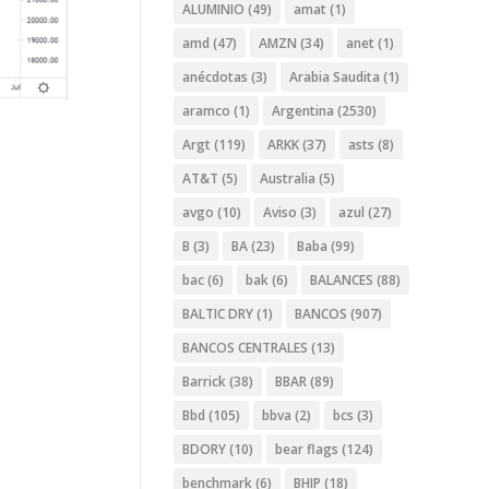
ALUMINIO
(49)
amat
(1)
amd
(47)
AMZN
(34)
anet
(1)
anécdotas
(3)
Arabia Saudita
(1)
aramco
(1)
Argentina
(2530)
Argt
(119)
ARKK
(37)
asts
(8)
AT&T
(5)
Australia
(5)
avgo
(10)
Aviso
(3)
azul
(27)
B
(3)
BA
(23)
Baba
(99)
bac
(6)
bak
(6)
BALANCES
(88)
BALTIC DRY
(1)
BANCOS
(907)
BANCOS CENTRALES
(13)
Barrick
(38)
BBAR
(89)
Bbd
(105)
bbva
(2)
bcs
(3)
BDORY
(10)
bear flags
(124)
benchmark
(6)
BHIP
(18)