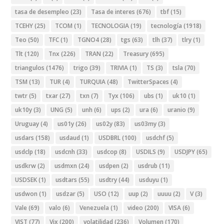
tasa de desempleo
(23)
Tasa de interes
(676)
tbf
(15)
TCEHY
(25)
TCOM
(1)
TECNOLOGIA
(19)
tecnología
(1918)
Teo
(50)
TFC
(1)
TGNO4
(28)
tgs
(63)
tlh
(37)
tlry
(1)
Tlt
(120)
Tnx
(226)
TRAN
(22)
Treasury
(695)
triangulos
(1476)
trigo
(39)
TRIVIA
(1)
TS
(3)
tsla
(70)
TSM
(13)
TUR
(4)
TURQUIA
(48)
TwitterSpaces
(4)
twtr
(5)
txar
(27)
txn
(7)
Tyx
(106)
ubs
(1)
uk10
(1)
uk10y
(3)
UNG
(5)
unh
(6)
ups
(2)
ura
(6)
uranio
(9)
Uruguay
(4)
us01y
(26)
us02y
(83)
us03my
(3)
usdars
(158)
usdaud
(1)
USDBRL
(100)
usdchf
(5)
usdclp
(18)
usdcnh
(33)
usdcop
(8)
USDILS
(9)
USDJPY
(65)
usdkrw
(2)
usdmxn
(24)
usdpen
(2)
usdrub
(11)
USDSEK
(1)
usdtars
(55)
usdtry
(44)
usduyu
(1)
usdwon
(1)
usdzar
(5)
USO
(12)
uup
(2)
uuuu
(2)
V
(3)
Vale
(69)
valo
(6)
Venezuela
(1)
video
(200)
VISA
(6)
VIST
(77)
Vix
(200)
volatilidad
(236)
Volumen
(170)