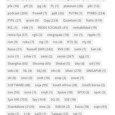
pfe
(10)
pff
(3)
pg
(4)
PL
(1)
platinum
(28)
pltr
(12)
podcast
(200)
Powell
(7)
pplt
(20)
PUTIN
(1)
PYMES
(234)
PYPL
(27)
qcom
(9)
Qqq
(224)
Quantum
(3)
Ratio
(919)
RCL
(1)
rddt
(1)
REDES SOCIALES
(41)
rentabilidad
(19)
renta fija
(57)
rgti
(2)
riesgopais
(18)
rio
(1)
ripple
(1)
rivn
(9)
roku
(7)
rsp
(7)
rsx
(4)
RTS
(5)
rty
(6)
Rusia
(21)
Russell 2000
(242)
RVX
(18)
sami
(1)
San
(4)
scco
(1)
schw
(1)
semi
(2)
semis
(267)
sgg
(1)
Shanghai
(65)
Shcomp
(65)
Shekel
(5)
shy
(4)
sid
(19)
sidu
(4)
SIL
(4)
SILJ
(6)
silv
(4)
Silver
(273)
SINGAPUR
(1)
slv
(6)
smci
(3)
smh
(10)
snap
(2)
snow
(7)
SOFTWARE
(48)
soja
(99)
South Africa
(28)
South Korea
(2)
sox
(55)
soxx
(1)
soyb
(1)
Space
(18)
SPCX
(2)
spot
(2)
Spx 500
(733)
Spy
(104)
SQ
(5)
SSE
(18)
Standalone
(2120)
stne
(2)
SUECIA
(2)
Suiza
(18)
supv
(93)
sx5e
(1)
t
(4)
ta35
(1)
Taiwan
(13)
tal
(1)