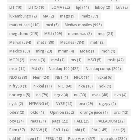
LIT
(10)
LITIO
(10)
LOMA
(22)
lqd
(11)
lukoy
(2)
Luv
(2)
luxemburgo
(2)
MA
(2)
mags
(9)
maiz
(37)
market cap
(110)
mcd
(5)
Medias moviles
(996)
megafono
(219)
MELI
(109)
memorias
(3)
mep
(21)
Merval
(594)
meta
(30)
Metales
(784)
metr
(2)
Mexico
(69)
mirg
(23)
mmm
(4)
Moex
(1)
moh
(1)
MORI
(2)
mrna
(3)
mrvl
(1)
ms
(1)
MSCI
(5)
msft
(42)
mstr
(14)
MU
(3)
Nasdaq 100
(422)
Nasdaq comp.
(201)
NDX
(388)
Nem
(24)
NET
(1)
NFLX
(14)
nickel
(6)
nifty50
(1)
nikkei
(11)
NIO
(60)
nke
(16)
nok
(1)
noruega
(5)
nq
(79)
nrgv
(4)
nu
(33)
nvda
(48)
nvo
(4)
nycb
(2)
NYFANG
(6)
NYSE
(14)
oex
(29)
ogzpy
(1)
oibr3
(2)
oklo
(1)
Opinion
(202)
orange juice
(1)
orcl
(12)
oxy
(24)
Paas
(31)
pags
(22)
PALL
(25)
PALLADIUM
(32)
Pam
(57)
PANW
(1)
PATH
(4)
pbi
(1)
Pbr
(145)
pce
(2)
pdd
(6)
pep
(1)
PERU
(18)
Peso Arg.
(457)
petroleo
(280)