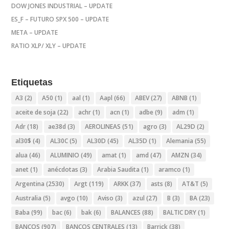
DOW JONES INDUSTRIAL – UPDATE
ES_F – FUTURO SPX 500 – UPDATE
META – UPDATE
RATIO XLP/ XLY – UPDATE
Etiquetas
A3
(2)
A50
(1)
aal
(1)
Aapl
(66)
ABEV
(27)
ABNB
(1)
aceite de soja
(22)
achr
(1)
acn
(1)
adbe
(9)
adm
(1)
Adr
(18)
ae38d
(3)
AEROLINEAS
(51)
agro
(3)
AL29D
(2)
al30$
(4)
AL30C
(5)
AL30D
(45)
AL35D
(1)
Alemania
(55)
alua
(46)
ALUMINIO
(49)
amat
(1)
amd
(47)
AMZN
(34)
anet
(1)
anécdotas
(3)
Arabia Saudita
(1)
aramco
(1)
Argentina
(2530)
Argt
(119)
ARKK
(37)
asts
(8)
AT&T
(5)
Australia
(5)
avgo
(10)
Aviso
(3)
azul
(27)
B
(3)
BA
(23)
Baba
(99)
bac
(6)
bak
(6)
BALANCES
(88)
BALTIC DRY
(1)
BANCOS
(907)
BANCOS CENTRALES
(13)
Barrick
(38)