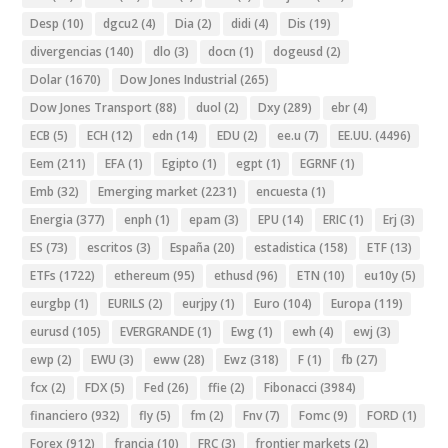
Desp
(10)
dgcu2
(4)
Dia
(2)
didi
(4)
Dis
(19)
divergencias
(140)
dlo
(3)
docn
(1)
dogeusd
(2)
Dolar
(1670)
Dow Jones Industrial
(265)
Dow Jones Transport
(88)
duol
(2)
Dxy
(289)
ebr
(4)
ECB
(5)
ECH
(12)
edn
(14)
EDU
(2)
ee.u
(7)
EE.UU.
(4496)
Eem
(211)
EFA
(1)
Egipto
(1)
egpt
(1)
EGRNF
(1)
Emb
(32)
Emerging market
(2231)
encuesta
(1)
Energia
(377)
enph
(1)
epam
(3)
EPU
(14)
ERIC
(1)
Erj
(3)
ES
(73)
escritos
(3)
España
(20)
estadistica
(158)
ETF
(13)
ETFs
(1722)
ethereum
(95)
ethusd
(96)
ETN
(10)
eu10y
(5)
eurgbp
(1)
EURILS
(2)
eurjpy
(1)
Euro
(104)
Europa
(119)
eurusd
(105)
EVERGRANDE
(1)
Ewg
(1)
ewh
(4)
ewj
(3)
ewp
(2)
EWU
(3)
eww
(28)
Ewz
(318)
F
(1)
fb
(27)
fcx
(2)
FDX
(5)
Fed
(26)
ffie
(2)
Fibonacci
(3984)
financiero
(932)
fly
(5)
fm
(2)
Fnv
(7)
Fomc
(9)
FORD
(1)
Forex
(912)
francia
(10)
FRC
(3)
frontier markets
(2)