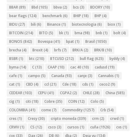
BBAR
(89)
Bbd
(105)
bbva
(2)
bcs
(3)
BDORY
(10)
bear flags
(124)
benchmark
(6)
BHIP
(18)
BHP
(4)
BIDU
(27)
bili
(6)
Binance
(1)
biotecnologia
(6)
biox
(1)
BITCOIN
(214)
BITO
(5)
bk
(1)
bma
(98)
bnb
(1)
bolt
(4)
BONOS
(842)
Bovespa
(41)
bpat
(1)
Brasil
(1050)
brecha
(4)
Brexit
(4)
brfs
(7)
BRK/A
(2)
BRK/B
(10)
BSBR
(1)
btc
(210)
BTCUSD
(212)
bull flag
(625)
byddy
(4)
byma
(14)
C
(13)
CAAP
(10)
cac 40
(10)
cadusd
(19)
cafe
(1)
campo
(5)
Canada
(93)
canje
(3)
Cannabis
(1)
cat
(1)
CBD
(4)
ccl
(21)
Cde
(18)
cds
(1)
ceco2
(9)
CEDEAR
(103)
CEPU
(41)
CGPA2
(2)
CHILE
(28)
China
(585)
cig
(1)
citi
(18)
Cobre
(35)
COIN
(12)
Colo
(5)
COLOMBIA
(41)
come
(7)
Commodity
(1257)
Crb
(54)
cres
(1)
Cresy
(30)
cripto moneda
(339)
crm
(2)
crwd
(1)
CRWV
(1)
CS
(12)
csco
(3)
cursos
(1)
cuña
(1926)
cvs
(1)
cvx
(33)
Dax
(26)
DB
(6)
dba
(2)
Deja vu
(134)