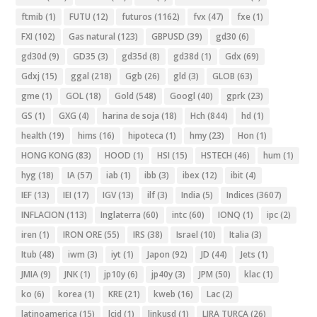
ftmib
(1)
FUTU
(12)
futuros
(1162)
fvx
(47)
fxe
(1)
FXI
(102)
Gas natural
(123)
GBPUSD
(39)
gd30
(6)
gd30d
(9)
GD35
(3)
gd35d
(8)
gd38d
(1)
Gdx
(69)
Gdxj
(15)
ggal
(218)
Ggb
(26)
gld
(3)
GLOB
(63)
gme
(1)
GOL
(18)
Gold
(548)
Googl
(40)
gprk
(23)
GS
(1)
GXG
(4)
harina de soja
(18)
Hch
(844)
hd
(1)
health
(19)
hims
(16)
hipoteca
(1)
hmy
(23)
Hon
(1)
HONG KONG
(83)
HOOD
(1)
HSI
(15)
HSTECH
(46)
hum
(1)
hyg
(18)
IA
(57)
iab
(1)
ibb
(3)
ibex
(12)
ibit
(4)
IEF
(13)
IEI
(17)
IGV
(13)
ilf
(3)
India
(5)
Indices
(3607)
INFLACION
(113)
Inglaterra
(60)
intc
(60)
IONQ
(1)
ipc
(2)
iren
(1)
IRON ORE
(55)
IRS
(38)
Israel
(10)
Italia
(3)
Itub
(48)
iwm
(3)
iyt
(1)
Japon
(92)
JD
(44)
Jets
(1)
JMIA
(9)
JNK
(1)
jp10y
(6)
jp40y
(3)
JPM
(50)
klac
(1)
ko
(6)
korea
(1)
KRE
(21)
kweb
(16)
Lac
(2)
latinoamerica
(15)
lcid
(1)
linkusd
(1)
LIRA TURCA
(26)