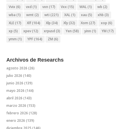
Vvix
(6)
vxd
(1)
vxn
(17)
Vxx
(15)
WAL
(1)
wb
(2)
wba
(1)
wmt
(2)
wti
(221)
XAL
(1)
xau
(5)
xhb
(3)
XLE
(17)
Xlf
(104)
Xlp
(34)
Xly
(32)
Xom
(27)
xop
(6)
xp
(5)
xpev
(12)
xrpusd
(3)
Yen
(58)
yinn
(1)
YM
(17)
ymm
(1)
YPF
(164)
ZM
(6)
Archivos de Researchs
agosto 2026
(26)
julio 2026
(140)
junio 2026
(139)
mayo 2026
(144)
abril 2026
(143)
marzo 2026
(153)
febrero 2026
(128)
enero 2026
(139)
diciembre 2025
(146)