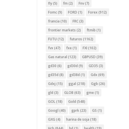
fly
(5)
fm
(2)
Fnv
(7)
Fomc
(9)
FORD
(1)
Forex
(912)
francia
(10)
FRC
(3)
frontier markets
(2)
ftmib
(1)
FUTU
(12)
futuros
(1162)
fvx
(47)
fxe
(1)
FXI
(102)
Gas natural
(123)
GBPUSD
(39)
gd30
(6)
gd30d
(9)
GD35
(3)
gd35d
(8)
gd38d
(1)
Gdx
(69)
Gdxj
(15)
ggal
(218)
Ggb
(26)
gld
(3)
GLOB
(63)
gme
(1)
GOL
(18)
Gold
(548)
Googl
(40)
gprk
(23)
GS
(1)
GXG
(4)
harina de soja
(18)
Hch
(844)
hd
(1)
health
(19)