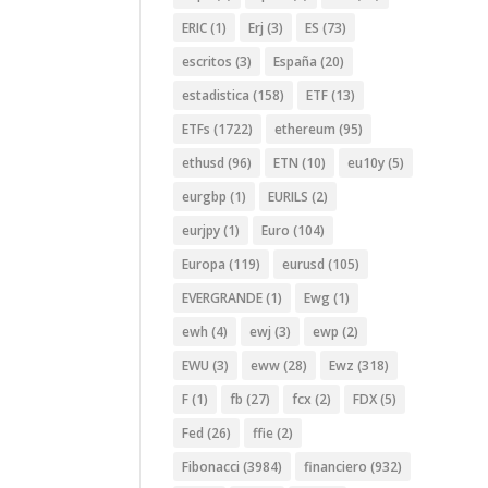
ERIC
(1)
Erj
(3)
ES
(73)
escritos
(3)
España
(20)
estadistica
(158)
ETF
(13)
ETFs
(1722)
ethereum
(95)
ethusd
(96)
ETN
(10)
eu10y
(5)
eurgbp
(1)
EURILS
(2)
eurjpy
(1)
Euro
(104)
Europa
(119)
eurusd
(105)
EVERGRANDE
(1)
Ewg
(1)
ewh
(4)
ewj
(3)
ewp
(2)
EWU
(3)
eww
(28)
Ewz
(318)
F
(1)
fb
(27)
fcx
(2)
FDX
(5)
Fed
(26)
ffie
(2)
Fibonacci
(3984)
financiero
(932)