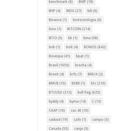
benchmark
(6)
BHIP
(18)
BHP
(4)
BIDU
(27)
bili
(6)
Binance
(1)
biotecnologia
(6)
biox
(1)
BITCOIN
(214)
BITO
(5)
bk
(1)
bma
(98)
bnb
(1)
bolt
(4)
BONOS
(842)
Bovespa
(41)
bpat
(1)
Brasil
(1050)
brecha
(4)
Brexit
(4)
brfs
(7)
BRK/A
(2)
BRK/B
(10)
BSBR
(1)
btc
(210)
BTCUSD
(212)
bull flag
(625)
byddy
(4)
byma
(14)
C
(13)
CAAP
(10)
cac 40
(10)
cadusd
(19)
cafe
(1)
campo
(5)
Canada
(93)
canje
(3)