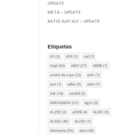
UPDATE
META – UPDATE
RATIO XLP/ XLY – UPDATE
Etiquetas
A3
(2)
A50
(1)
aal
(1)
Aapl
(66)
ABEV
(27)
ABNB
(1)
aceite de soja
(22)
achr
(1)
acn
(1)
adbe
(9)
adm
(1)
Adr
(18)
ae38d
(3)
AEROLINEAS
(51)
agro
(3)
AL29D
(2)
al30$
(4)
AL30C
(5)
AL30D
(45)
AL35D
(1)
Alemania
(55)
alua
(46)