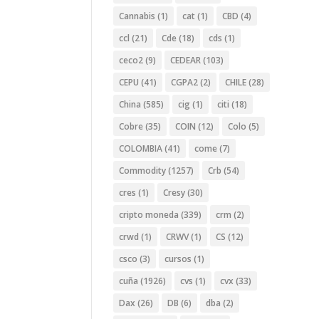
Cannabis
(1)
cat
(1)
CBD
(4)
ccl
(21)
Cde
(18)
cds
(1)
ceco2
(9)
CEDEAR
(103)
CEPU
(41)
CGPA2
(2)
CHILE
(28)
China
(585)
cig
(1)
citi
(18)
Cobre
(35)
COIN
(12)
Colo
(5)
COLOMBIA
(41)
come
(7)
Commodity
(1257)
Crb
(54)
cres
(1)
Cresy
(30)
cripto moneda
(339)
crm
(2)
crwd
(1)
CRWV
(1)
CS
(12)
csco
(3)
cursos
(1)
cuña
(1926)
cvs
(1)
cvx
(33)
Dax
(26)
DB
(6)
dba
(2)