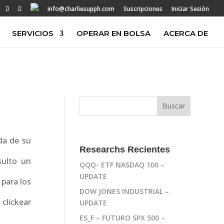
info@charliesupph.com
Suscripciones
Iniciar Sesión
SERVICIOS
OPERAR EN BOLSA
ACERCA DE
da de su
Researchs Recientes
sulto un
QQQ- ETF NASDAQ 100 –
UPDATE
 para los
DOW JONES INDUSTRIAL –
 clickear
UPDATE
ES_F – FUTURO SPX 500 –