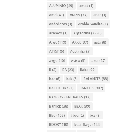
ALUMINIO
(49)
amat
(1)
amd
(47)
AMZN
(34)
anet
(1)
anécdotas
(3)
Arabia Saudita
(1)
aramco
(1)
Argentina
(2530)
Argt
(119)
ARKK
(37)
asts
(8)
AT&T
(5)
Australia
(5)
avgo
(10)
Aviso
(3)
azul
(27)
B
(3)
BA
(23)
Baba
(99)
bac
(6)
bak
(6)
BALANCES
(88)
BALTIC DRY
(1)
BANCOS
(907)
BANCOS CENTRALES
(13)
Barrick
(38)
BBAR
(89)
Bbd
(105)
bbva
(2)
bcs
(3)
BDORY
(10)
bear flags
(124)