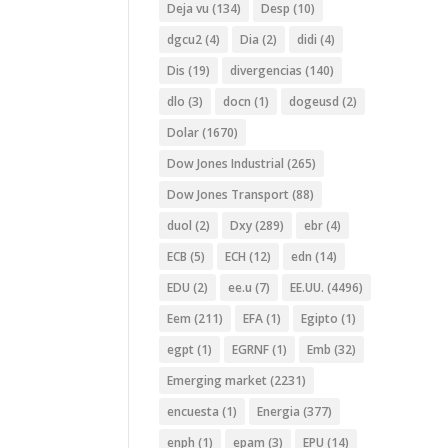
Deja vu
(134)
Desp
(10)
dgcu2
(4)
Dia
(2)
didi
(4)
Dis
(19)
divergencias
(140)
dlo
(3)
docn
(1)
dogeusd
(2)
Dolar
(1670)
Dow Jones Industrial
(265)
Dow Jones Transport
(88)
duol
(2)
Dxy
(289)
ebr
(4)
ECB
(5)
ECH
(12)
edn
(14)
EDU
(2)
ee.u
(7)
EE.UU.
(4496)
Eem
(211)
EFA
(1)
Egipto
(1)
egpt
(1)
EGRNF
(1)
Emb
(32)
Emerging market
(2231)
encuesta
(1)
Energia
(377)
enph
(1)
epam
(3)
EPU
(14)