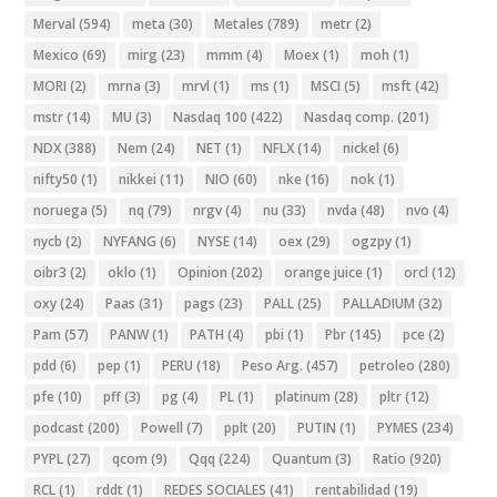
Merval
(594)
meta
(30)
Metales
(789)
metr
(2)
Mexico
(69)
mirg
(23)
mmm
(4)
Moex
(1)
moh
(1)
MORI
(2)
mrna
(3)
mrvl
(1)
ms
(1)
MSCI
(5)
msft
(42)
mstr
(14)
MU
(3)
Nasdaq 100
(422)
Nasdaq comp.
(201)
NDX
(388)
Nem
(24)
NET
(1)
NFLX
(14)
nickel
(6)
nifty50
(1)
nikkei
(11)
NIO
(60)
nke
(16)
nok
(1)
noruega
(5)
nq
(79)
nrgv
(4)
nu
(33)
nvda
(48)
nvo
(4)
nycb
(2)
NYFANG
(6)
NYSE
(14)
oex
(29)
ogzpy
(1)
oibr3
(2)
oklo
(1)
Opinion
(202)
orange juice
(1)
orcl
(12)
oxy
(24)
Paas
(31)
pags
(23)
PALL
(25)
PALLADIUM
(32)
Pam
(57)
PANW
(1)
PATH
(4)
pbi
(1)
Pbr
(145)
pce
(2)
pdd
(6)
pep
(1)
PERU
(18)
Peso Arg.
(457)
petroleo
(280)
pfe
(10)
pff
(3)
pg
(4)
PL
(1)
platinum
(28)
pltr
(12)
podcast
(200)
Powell
(7)
pplt
(20)
PUTIN
(1)
PYMES
(234)
PYPL
(27)
qcom
(9)
Qqq
(224)
Quantum
(3)
Ratio
(920)
RCL
(1)
rddt
(1)
REDES SOCIALES
(41)
rentabilidad
(19)