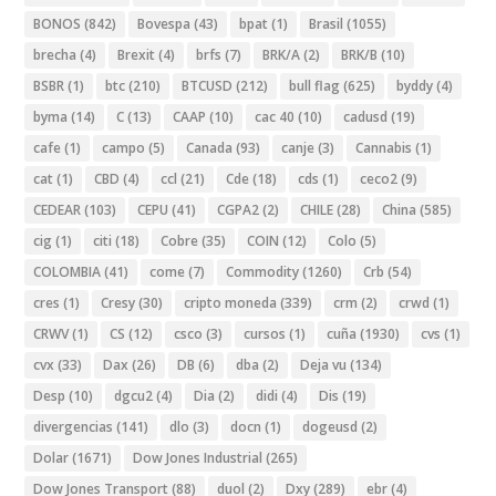
BONOS
(842)
Bovespa
(43)
bpat
(1)
Brasil
(1055)
brecha
(4)
Brexit
(4)
brfs
(7)
BRK/A
(2)
BRK/B
(10)
BSBR
(1)
btc
(210)
BTCUSD
(212)
bull flag
(625)
byddy
(4)
byma
(14)
C
(13)
CAAP
(10)
cac 40
(10)
cadusd
(19)
cafe
(1)
campo
(5)
Canada
(93)
canje
(3)
Cannabis
(1)
cat
(1)
CBD
(4)
ccl
(21)
Cde
(18)
cds
(1)
ceco2
(9)
CEDEAR
(103)
CEPU
(41)
CGPA2
(2)
CHILE
(28)
China
(585)
cig
(1)
citi
(18)
Cobre
(35)
COIN
(12)
Colo
(5)
COLOMBIA
(41)
come
(7)
Commodity
(1260)
Crb
(54)
cres
(1)
Cresy
(30)
cripto moneda
(339)
crm
(2)
crwd
(1)
CRWV
(1)
CS
(12)
csco
(3)
cursos
(1)
cuña
(1930)
cvs
(1)
cvx
(33)
Dax
(26)
DB
(6)
dba
(2)
Deja vu
(134)
Desp
(10)
dgcu2
(4)
Dia
(2)
didi
(4)
Dis
(19)
divergencias
(141)
dlo
(3)
docn
(1)
dogeusd
(2)
Dolar
(1671)
Dow Jones Industrial
(265)
Dow Jones Transport
(88)
duol
(2)
Dxy
(289)
ebr
(4)