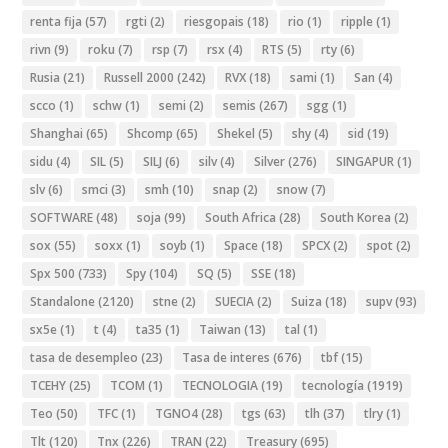
renta fija
(57)
rgti
(2)
riesgopais
(18)
rio
(1)
ripple
(1)
rivn
(9)
roku
(7)
rsp
(7)
rsx
(4)
RTS
(5)
rty
(6)
Rusia
(21)
Russell 2000
(242)
RVX
(18)
sami
(1)
San
(4)
scco
(1)
schw
(1)
semi
(2)
semis
(267)
sgg
(1)
Shanghai
(65)
Shcomp
(65)
Shekel
(5)
shy
(4)
sid
(19)
sidu
(4)
SIL
(5)
SILJ
(6)
silv
(4)
Silver
(276)
SINGAPUR
(1)
slv
(6)
smci
(3)
smh
(10)
snap
(2)
snow
(7)
SOFTWARE
(48)
soja
(99)
South Africa
(28)
South Korea
(2)
sox
(55)
soxx
(1)
soyb
(1)
Space
(18)
SPCX
(2)
spot
(2)
Spx 500
(733)
Spy
(104)
SQ
(5)
SSE
(18)
Standalone
(2120)
stne
(2)
SUECIA
(2)
Suiza
(18)
supv
(93)
sx5e
(1)
t
(4)
ta35
(1)
Taiwan
(13)
tal
(1)
tasa de desempleo
(23)
Tasa de interes
(676)
tbf
(15)
TCEHY
(25)
TCOM
(1)
TECNOLOGIA
(19)
tecnología
(1919)
Teo
(50)
TFC
(1)
TGNO4
(28)
tgs
(63)
tlh
(37)
tlry
(1)
Tlt
(120)
Tnx
(226)
TRAN
(22)
Treasury
(695)