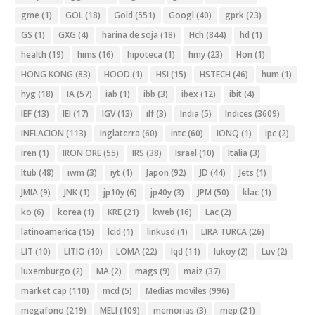
gme
(1)
GOL
(18)
Gold
(551)
Googl
(40)
gprk
(23)
GS
(1)
GXG
(4)
harina de soja
(18)
Hch
(844)
hd
(1)
health
(19)
hims
(16)
hipoteca
(1)
hmy
(23)
Hon
(1)
HONG KONG
(83)
HOOD
(1)
HSI
(15)
HSTECH
(46)
hum
(1)
hyg
(18)
IA
(57)
iab
(1)
ibb
(3)
ibex
(12)
ibit
(4)
IEF
(13)
IEI
(17)
IGV
(13)
ilf
(3)
India
(5)
Indices
(3609)
INFLACION
(113)
Inglaterra
(60)
intc
(60)
IONQ
(1)
ipc
(2)
iren
(1)
IRON ORE
(55)
IRS
(38)
Israel
(10)
Italia
(3)
Itub
(48)
iwm
(3)
iyt
(1)
Japon
(92)
JD
(44)
Jets
(1)
JMIA
(9)
JNK
(1)
jp10y
(6)
jp40y
(3)
JPM
(50)
klac
(1)
ko
(6)
korea
(1)
KRE
(21)
kweb
(16)
Lac
(2)
latinoamerica
(15)
lcid
(1)
linkusd
(1)
LIRA TURCA
(26)
LIT
(10)
LITIO
(10)
LOMA
(22)
lqd
(11)
lukoy
(2)
Luv
(2)
luxemburgo
(2)
MA
(2)
mags
(9)
maiz
(37)
market cap
(110)
mcd
(5)
Medias moviles
(996)
megafono
(219)
MELI
(109)
memorias
(3)
mep
(21)