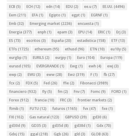
ECB
(5)
ECH
(12)
edn
(14)
EDU
(2)
ee.u
(7)
EE.UU.
(4496)
Eem
(211)
EFA
(1)
Egipto
(1)
egpt
(1)
EGRNF
(1)
Emb
(32)
Emerging market
(2236)
encuesta
(1)
Energia
(377)
enph
(1)
epam
(3)
EPU
(14)
ERIC
(1)
Erj
(3)
ES
(73)
escritos
(3)
España
(20)
estadistica
(158)
ETF
(13)
ETFs
(1725)
ethereum
(95)
ethusd
(96)
ETN
(10)
eu10y
(5)
eurgbp
(1)
EURILS
(2)
eurjpy
(1)
Euro
(104)
Europa
(119)
eurusd
(105)
EVERGRANDE
(1)
Ewg
(1)
ewh
(4)
ewj
(3)
ewp
(2)
EWU
(3)
eww
(28)
Ewz
(319)
F
(1)
fb
(27)
fcx
(2)
FDX
(5)
Fed
(26)
ffie
(2)
Fibonacci
(3989)
financiero
(932)
fly
(5)
fm
(2)
Fnv
(7)
Fomc
(9)
FORD
(1)
Forex
(912)
francia
(10)
FRC
(3)
frontier markets
(2)
ftmib
(1)
FUTU
(12)
futuros
(1165)
fvx
(47)
fxe
(1)
FXI
(102)
Gas natural
(123)
GBPUSD
(39)
gd30
(6)
gd30d
(9)
GD35
(3)
gd35d
(8)
gd38d
(1)
Gdx
(70)
Gdxj
(15)
ggal
(218)
Ggb
(26)
gld
(3)
GLOB
(63)