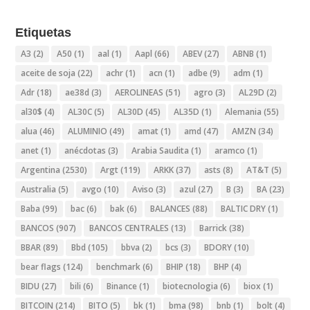
Etiquetas
A3
(2)
A50
(1)
aal
(1)
Aapl
(66)
ABEV
(27)
ABNB
(1)
aceite de soja
(22)
achr
(1)
acn
(1)
adbe
(9)
adm
(1)
Adr
(18)
ae38d
(3)
AEROLINEAS
(51)
agro
(3)
AL29D
(2)
al30$
(4)
AL30C
(5)
AL30D
(45)
AL35D
(1)
Alemania
(55)
alua
(46)
ALUMINIO
(49)
amat
(1)
amd
(47)
AMZN
(34)
anet
(1)
anécdotas
(3)
Arabia Saudita
(1)
aramco
(1)
Argentina
(2530)
Argt
(119)
ARKK
(37)
asts
(8)
AT&T
(5)
Australia
(5)
avgo
(10)
Aviso
(3)
azul
(27)
B
(3)
BA
(23)
Baba
(99)
bac
(6)
bak
(6)
BALANCES
(88)
BALTIC DRY
(1)
BANCOS
(907)
BANCOS CENTRALES
(13)
Barrick
(38)
BBAR
(89)
Bbd
(105)
bbva
(2)
bcs
(3)
BDORY
(10)
bear flags
(124)
benchmark
(6)
BHIP
(18)
BHP
(4)
BIDU
(27)
bili
(6)
Binance
(1)
biotecnologia
(6)
biox
(1)
BITCOIN
(214)
BITO
(5)
bk
(1)
bma
(98)
bnb
(1)
bolt
(4)