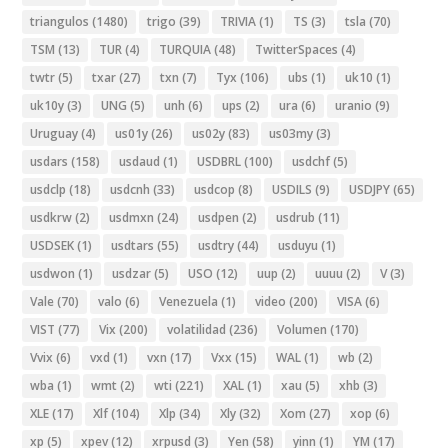
triangulos
(1480)
trigo
(39)
TRIVIA
(1)
TS
(3)
tsla
(70)
TSM
(13)
TUR
(4)
TURQUIA
(48)
TwitterSpaces
(4)
twtr
(5)
txar
(27)
txn
(7)
Tyx
(106)
ubs
(1)
uk10
(1)
uk10y
(3)
UNG
(5)
unh
(6)
ups
(2)
ura
(6)
uranio
(9)
Uruguay
(4)
us01y
(26)
us02y
(83)
us03my
(3)
usdars
(158)
usdaud
(1)
USDBRL
(100)
usdchf
(5)
usdclp
(18)
usdcnh
(33)
usdcop
(8)
USDILS
(9)
USDJPY
(65)
usdkrw
(2)
usdmxn
(24)
usdpen
(2)
usdrub
(11)
USDSEK
(1)
usdtars
(55)
usdtry
(44)
usduyu
(1)
usdwon
(1)
usdzar
(5)
USO
(12)
uup
(2)
uuuu
(2)
V
(3)
Vale
(70)
valo
(6)
Venezuela
(1)
video
(200)
VISA
(6)
VIST
(77)
Vix
(200)
volatilidad
(236)
Volumen
(170)
Vvix
(6)
vxd
(1)
vxn
(17)
Vxx
(15)
WAL
(1)
wb
(2)
wba
(1)
wmt
(2)
wti
(221)
XAL
(1)
xau
(5)
xhb
(3)
XLE
(17)
Xlf
(104)
Xlp
(34)
Xly
(32)
Xom
(27)
xop
(6)
xp
(5)
xpev
(12)
xrpusd
(3)
Yen
(58)
yinn
(1)
YM
(17)