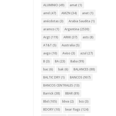
ALUMINIO
(49)
amat
(1)
amd
(47)
AMZN
(34)
anet
(1)
anécdotas
(3)
Arabia Saudita
(1)
aramco
(1)
Argentina
(2530)
Argt
(119)
ARKK
(37)
asts
(8)
AT&T
(5)
Australia
(5)
avgo
(10)
Aviso
(3)
azul
(27)
B
(3)
BA
(23)
Baba
(99)
bac
(6)
bak
(6)
BALANCES
(88)
BALTIC DRY
(1)
BANCOS
(907)
BANCOS CENTRALES
(13)
Barrick
(38)
BBAR
(89)
Bbd
(105)
bbva
(2)
bcs
(3)
BDORY
(10)
bear flags
(124)