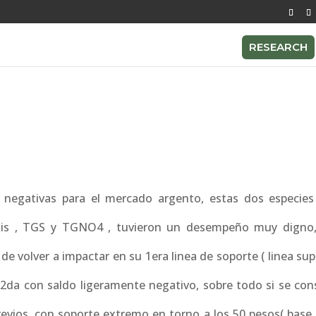
RESEARCH
negativas para el mercado argento, estas dos especies
ais , TGS y TGNO4 , tuvieron un desempeño muy digno
de volver a impactar en su 1era linea de soporte ( linea sup
 2da con saldo ligeramente negativo, sobre todo si se cons
vios, con soporte extremo en torno a los 50 pesos( base ci