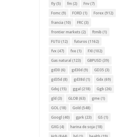
fly
(5)
fm
(2)
Fnv
(7)
Fomc
(9)
FORD
(1)
Forex
(912)
francia
(10)
FRC
(3)
frontier markets
(2)
ftmib
(1)
FUTU
(12)
futuros
(1162)
fvx
(47)
fxe
(1)
FXI
(102)
Gas natural
(123)
GBPUSD
(39)
gd30
(6)
gd30d
(9)
GD35
(3)
gd35d
(8)
gd38d
(1)
Gdx
(69)
Gdxj
(15)
ggal
(218)
Ggb
(26)
gld
(3)
GLOB
(63)
gme
(1)
GOL
(18)
Gold
(548)
Googl
(40)
gprk
(23)
GS
(1)
GXG
(4)
harina de soja
(18)
Hch
(844)
hd
(1)
health
(19)