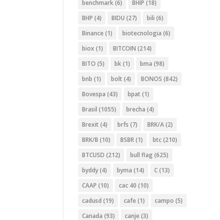
benchmark
(6)
BHIP
(18)
BHP
(4)
BIDU
(27)
bili
(6)
Binance
(1)
biotecnologia
(6)
biox
(1)
BITCOIN
(214)
BITO
(5)
bk
(1)
bma
(98)
bnb
(1)
bolt
(4)
BONOS
(842)
Bovespa
(43)
bpat
(1)
Brasil
(1055)
brecha
(4)
Brexit
(4)
brfs
(7)
BRK/A
(2)
BRK/B
(10)
BSBR
(1)
btc
(210)
BTCUSD
(212)
bull flag
(625)
byddy
(4)
byma
(14)
C
(13)
CAAP
(10)
cac 40
(10)
cadusd
(19)
cafe
(1)
campo
(5)
Canada
(93)
canje
(3)