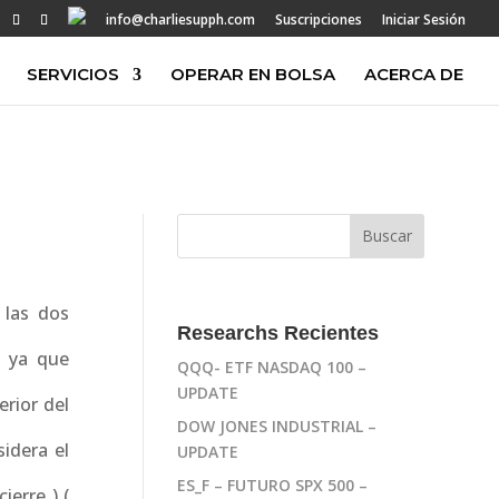
info@charliesupph.com
Suscripciones
Iniciar Sesión
SERVICIOS
OPERAR EN BOLSA
ACERCA DE
 las dos
Researchs Recientes
, ya que
QQQ- ETF NASDAQ 100 –
UPDATE
erior del
DOW JONES INDUSTRIAL –
idera el
UPDATE
ES_F – FUTURO SPX 500 –
erre ) (