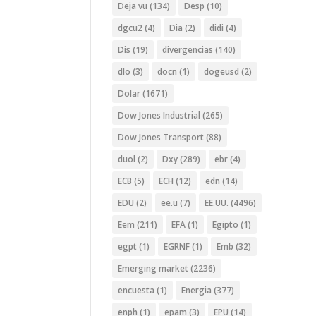
Deja vu
(134)
Desp
(10)
dgcu2
(4)
Dia
(2)
didi
(4)
Dis
(19)
divergencias
(140)
dlo
(3)
docn
(1)
dogeusd
(2)
Dolar
(1671)
Dow Jones Industrial
(265)
Dow Jones Transport
(88)
duol
(2)
Dxy
(289)
ebr
(4)
ECB
(5)
ECH
(12)
edn
(14)
EDU
(2)
ee.u
(7)
EE.UU.
(4496)
Eem
(211)
EFA
(1)
Egipto
(1)
egpt
(1)
EGRNF
(1)
Emb
(32)
Emerging market
(2236)
encuesta
(1)
Energia
(377)
enph
(1)
epam
(3)
EPU
(14)