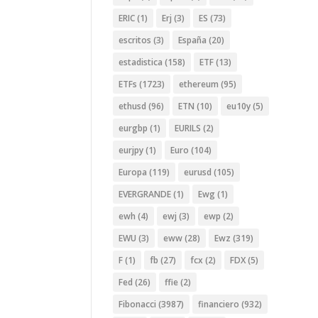
ERIC
(1)
Erj
(3)
ES
(73)
escritos
(3)
España
(20)
estadistica
(158)
ETF
(13)
ETFs
(1723)
ethereum
(95)
ethusd
(96)
ETN
(10)
eu10y
(5)
eurgbp
(1)
EURILS
(2)
eurjpy
(1)
Euro
(104)
Europa
(119)
eurusd
(105)
EVERGRANDE
(1)
Ewg
(1)
ewh
(4)
ewj
(3)
ewp
(2)
EWU
(3)
eww
(28)
Ewz
(319)
F
(1)
fb
(27)
fcx
(2)
FDX
(5)
Fed
(26)
ffie
(2)
Fibonacci
(3987)
financiero
(932)