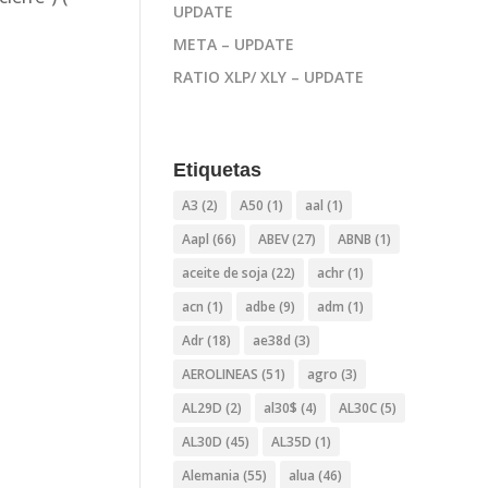
UPDATE
META – UPDATE
RATIO XLP/ XLY – UPDATE
Etiquetas
A3
(2)
A50
(1)
aal
(1)
Aapl
(66)
ABEV
(27)
ABNB
(1)
aceite de soja
(22)
achr
(1)
acn
(1)
adbe
(9)
adm
(1)
Adr
(18)
ae38d
(3)
AEROLINEAS
(51)
agro
(3)
AL29D
(2)
al30$
(4)
AL30C
(5)
AL30D
(45)
AL35D
(1)
Alemania
(55)
alua
(46)