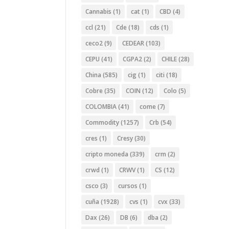
Cannabis
(1)
cat
(1)
CBD
(4)
ccl
(21)
Cde
(18)
cds
(1)
ceco2
(9)
CEDEAR
(103)
CEPU
(41)
CGPA2
(2)
CHILE
(28)
China
(585)
cig
(1)
citi
(18)
Cobre
(35)
COIN
(12)
Colo
(5)
COLOMBIA
(41)
come
(7)
Commodity
(1257)
Crb
(54)
cres
(1)
Cresy
(30)
cripto moneda
(339)
crm
(2)
crwd
(1)
CRWV
(1)
CS
(12)
csco
(3)
cursos
(1)
cuña
(1928)
cvs
(1)
cvx
(33)
Dax
(26)
DB
(6)
dba
(2)