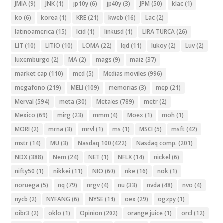
JMIA
(9)
JNK
(1)
jp10y
(6)
jp40y
(3)
JPM
(50)
klac
(1)
ko
(6)
korea
(1)
KRE
(21)
kweb
(16)
Lac
(2)
latinoamerica
(15)
lcid
(1)
linkusd
(1)
LIRA TURCA
(26)
LIT
(10)
LITIO
(10)
LOMA
(22)
lqd
(11)
lukoy
(2)
Luv
(2)
luxemburgo
(2)
MA
(2)
mags
(9)
maiz
(37)
market cap
(110)
mcd
(5)
Medias moviles
(996)
megafono
(219)
MELI
(109)
memorias
(3)
mep
(21)
Merval
(594)
meta
(30)
Metales
(789)
metr
(2)
Mexico
(69)
mirg
(23)
mmm
(4)
Moex
(1)
moh
(1)
MORI
(2)
mrna
(3)
mrvl
(1)
ms
(1)
MSCI
(5)
msft
(42)
mstr
(14)
MU
(3)
Nasdaq 100
(422)
Nasdaq comp.
(201)
NDX
(388)
Nem
(24)
NET
(1)
NFLX
(14)
nickel
(6)
nifty50
(1)
nikkei
(11)
NIO
(60)
nke
(16)
nok
(1)
noruega
(5)
nq
(79)
nrgv
(4)
nu
(33)
nvda
(48)
nvo
(4)
nycb
(2)
NYFANG
(6)
NYSE
(14)
oex
(29)
ogzpy
(1)
oibr3
(2)
oklo
(1)
Opinion
(202)
orange juice
(1)
orcl
(12)