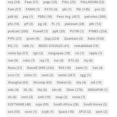
oxy
(24)
Paas
(31)
pags
(23)
PALL
(25)
PALLADIUM
(32)
Pam
(57)
PANW
(1)
PATH
(4)
pbi
(1)
Pbr
(145)
pce
(2)
pdd
(6)
pep
(1)
PERU
(18)
Peso Arg.
(457)
petroleo
(280)
pfe
(10)
pff
(3)
pg
(4)
PL
(1)
platinum
(28)
pltr
(12)
podcast
(200)
Powell
(7)
pplt
(20)
PUTIN
(1)
PYMES
(234)
PYPL
(27)
qcom
(9)
Qqq
(224)
Quantum
(3)
Ratio
(920)
RCL
(1)
rddt
(1)
REDES SOCIALES
(41)
rentabilidad
(19)
renta fija
(57)
rgti
(2)
riesgopais
(18)
rio
(1)
ripple
(1)
rivn
(9)
roku
(7)
rsp
(7)
rsx
(4)
RTS
(5)
rty
(6)
Rusia
(21)
Russell 2000
(242)
RVX
(18)
sami
(1)
San
(4)
scco
(1)
schw
(1)
semi
(2)
semis
(267)
sgg
(1)
Shanghai
(65)
Shcomp
(65)
Shekel
(5)
shy
(4)
sid
(19)
sidu
(4)
SIL
(5)
SILJ
(6)
silv
(4)
Silver
(276)
SINGAPUR
(1)
slv
(6)
smci
(3)
smh
(10)
snap
(2)
snow
(7)
SOFTWARE
(48)
soja
(99)
South Africa
(28)
South Korea
(2)
sox
(55)
soxx
(1)
soyb
(1)
Space
(18)
SPCX
(2)
spot
(2)