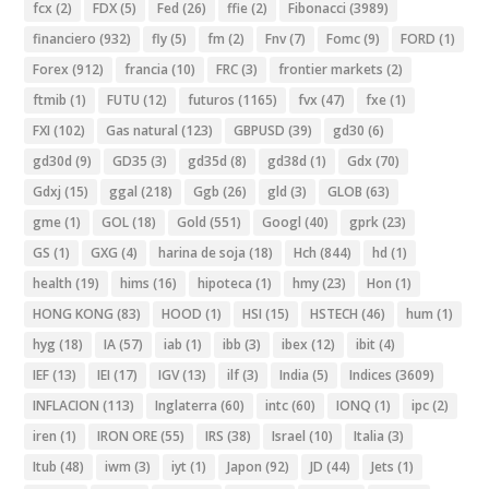
fcx
(2)
FDX
(5)
Fed
(26)
ffie
(2)
Fibonacci
(3989)
financiero
(932)
fly
(5)
fm
(2)
Fnv
(7)
Fomc
(9)
FORD
(1)
Forex
(912)
francia
(10)
FRC
(3)
frontier markets
(2)
ftmib
(1)
FUTU
(12)
futuros
(1165)
fvx
(47)
fxe
(1)
FXI
(102)
Gas natural
(123)
GBPUSD
(39)
gd30
(6)
gd30d
(9)
GD35
(3)
gd35d
(8)
gd38d
(1)
Gdx
(70)
Gdxj
(15)
ggal
(218)
Ggb
(26)
gld
(3)
GLOB
(63)
gme
(1)
GOL
(18)
Gold
(551)
Googl
(40)
gprk
(23)
GS
(1)
GXG
(4)
harina de soja
(18)
Hch
(844)
hd
(1)
health
(19)
hims
(16)
hipoteca
(1)
hmy
(23)
Hon
(1)
HONG KONG
(83)
HOOD
(1)
HSI
(15)
HSTECH
(46)
hum
(1)
hyg
(18)
IA
(57)
iab
(1)
ibb
(3)
ibex
(12)
ibit
(4)
IEF
(13)
IEI
(17)
IGV
(13)
ilf
(3)
India
(5)
Indices
(3609)
INFLACION
(113)
Inglaterra
(60)
intc
(60)
IONQ
(1)
ipc
(2)
iren
(1)
IRON ORE
(55)
IRS
(38)
Israel
(10)
Italia
(3)
Itub
(48)
iwm
(3)
iyt
(1)
Japon
(92)
JD
(44)
Jets
(1)