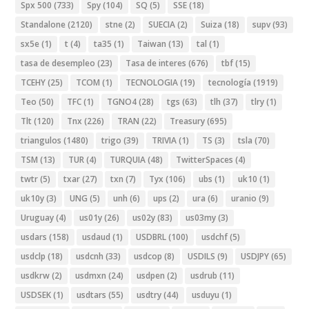
Spx 500
(733)
Spy
(104)
SQ
(5)
SSE
(18)
Standalone
(2120)
stne
(2)
SUECIA
(2)
Suiza
(18)
supv
(93)
sx5e
(1)
t
(4)
ta35
(1)
Taiwan
(13)
tal
(1)
tasa de desempleo
(23)
Tasa de interes
(676)
tbf
(15)
TCEHY
(25)
TCOM
(1)
TECNOLOGIA
(19)
tecnología
(1919)
Teo
(50)
TFC
(1)
TGNO4
(28)
tgs
(63)
tlh
(37)
tlry
(1)
Tlt
(120)
Tnx
(226)
TRAN
(22)
Treasury
(695)
triangulos
(1480)
trigo
(39)
TRIVIA
(1)
TS
(3)
tsla
(70)
TSM
(13)
TUR
(4)
TURQUIA
(48)
TwitterSpaces
(4)
twtr
(5)
txar
(27)
txn
(7)
Tyx
(106)
ubs
(1)
uk10
(1)
uk10y
(3)
UNG
(5)
unh
(6)
ups
(2)
ura
(6)
uranio
(9)
Uruguay
(4)
us01y
(26)
us02y
(83)
us03my
(3)
usdars
(158)
usdaud
(1)
USDBRL
(100)
usdchf
(5)
usdclp
(18)
usdcnh
(33)
usdcop
(8)
USDILS
(9)
USDJPY
(65)
usdkrw
(2)
usdmxn
(24)
usdpen
(2)
usdrub
(11)
USDSEK
(1)
usdtars
(55)
usdtry
(44)
usduyu
(1)