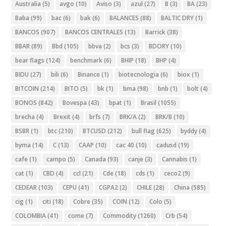
Australia
(5)
avgo
(10)
Aviso
(3)
azul
(27)
B
(3)
BA
(23)
Baba
(99)
bac
(6)
bak
(6)
BALANCES
(88)
BALTIC DRY
(1)
BANCOS
(907)
BANCOS CENTRALES
(13)
Barrick
(38)
BBAR
(89)
Bbd
(105)
bbva
(2)
bcs
(3)
BDORY
(10)
bear flags
(124)
benchmark
(6)
BHIP
(18)
BHP
(4)
BIDU
(27)
bili
(6)
Binance
(1)
biotecnologia
(6)
biox
(1)
BITCOIN
(214)
BITO
(5)
bk
(1)
bma
(98)
bnb
(1)
bolt
(4)
BONOS
(842)
Bovespa
(43)
bpat
(1)
Brasil
(1055)
brecha
(4)
Brexit
(4)
brfs
(7)
BRK/A
(2)
BRK/B
(10)
BSBR
(1)
btc
(210)
BTCUSD
(212)
bull flag
(625)
byddy
(4)
byma
(14)
C
(13)
CAAP
(10)
cac 40
(10)
cadusd
(19)
cafe
(1)
campo
(5)
Canada
(93)
canje
(3)
Cannabis
(1)
cat
(1)
CBD
(4)
ccl
(21)
Cde
(18)
cds
(1)
ceco2
(9)
CEDEAR
(103)
CEPU
(41)
CGPA2
(2)
CHILE
(28)
China
(585)
cig
(1)
citi
(18)
Cobre
(35)
COIN
(12)
Colo
(5)
COLOMBIA
(41)
come
(7)
Commodity
(1260)
Crb
(54)