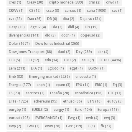
cres
(1)
Cresy
(30)
cripto moneda
(339)
crm
(2)
crwd
(1)
CRWV
(1)
CS
(12)
csco
(3)
cursos
(1)
cuña
(1930)
cvs
(1)
cvx
(33)
Dax
(26)
DB
(6)
dba
(2)
Deja vu
(134)
Desp
(10)
dgcu2
(4)
Dia
(2)
didi
(4)
Dis
(19)
divergencias
(141)
dlo
(3)
docn
(1)
dogeusd
(2)
Dolar
(1671)
Dow Jones Industrial
(265)
Dow Jones Transport
(88)
duol
(2)
Dxy
(289)
ebr
(4)
ECB
(5)
ECH
(12)
edn
(14)
EDU
(2)
ee.u
(7)
EE.UU.
(4496)
Eem
(211)
EFA
(1)
Egipto
(1)
egpt
(1)
EGRNF
(1)
Emb
(32)
Emerging market
(2236)
encuesta
(1)
Energia
(377)
enph
(1)
epam
(3)
EPU
(14)
ERIC
(1)
Erj
(3)
ES
(73)
escritos
(3)
España
(20)
estadistica
(158)
ETF
(13)
ETFs
(1725)
ethereum
(95)
ethusd
(96)
ETN
(10)
eu10y
(5)
eurgbp
(1)
EURILS
(2)
eurjpy
(1)
Euro
(104)
Europa
(119)
eurusd
(105)
EVERGRANDE
(1)
Ewg
(1)
ewh
(4)
ewj
(3)
ewp
(2)
EWU
(3)
eww
(28)
Ewz
(319)
F
(1)
fb
(27)