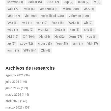
usdwon
(1)
usdzar
(5)
USO
(12)
uup
(2)
uuuu
(2)
V
(3)
Vale
(70)
valo
(6)
Venezuela
(1)
video
(200)
VISA
(6)
VIST
(77)
Vix
(200)
volatilidad
(236)
Volumen
(170)
Vvix
(6)
vxd
(1)
vxn
(17)
Vxx
(15)
WAL
(1)
wb
(2)
wba
(1)
wmt
(2)
wti
(221)
XAL
(1)
xau
(5)
xhb
(3)
XLE
(17)
Xlf
(104)
Xlp
(34)
Xly
(32)
Xom
(27)
xop
(6)
xp
(5)
xpev
(12)
xrpusd
(3)
Yen
(58)
yinn
(1)
YM
(17)
ymm
(1)
YPF
(164)
ZM
(6)
Archivos de Researchs
agosto 2026
(36)
julio 2026
(140)
junio 2026
(139)
mayo 2026
(144)
abril 2026
(143)
marzo 2026
(153)