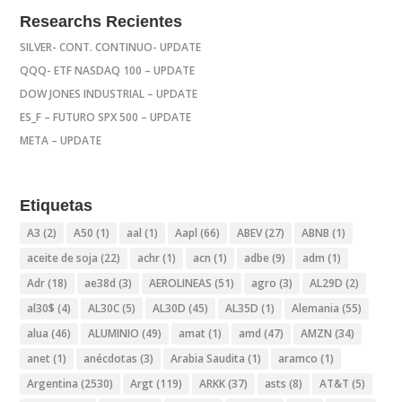
Researchs Recientes
SILVER- CONT. CONTINUO- UPDATE
QQQ- ETF NASDAQ 100 – UPDATE
DOW JONES INDUSTRIAL – UPDATE
ES_F – FUTURO SPX 500 – UPDATE
META – UPDATE
Etiquetas
A3
(2)
A50
(1)
aal
(1)
Aapl
(66)
ABEV
(27)
ABNB
(1)
aceite de soja
(22)
achr
(1)
acn
(1)
adbe
(9)
adm
(1)
Adr
(18)
ae38d
(3)
AEROLINEAS
(51)
agro
(3)
AL29D
(2)
al30$
(4)
AL30C
(5)
AL30D
(45)
AL35D
(1)
Alemania
(55)
alua
(46)
ALUMINIO
(49)
amat
(1)
amd
(47)
AMZN
(34)
anet
(1)
anécdotas
(3)
Arabia Saudita
(1)
aramco
(1)
Argentina
(2530)
Argt
(119)
ARKK
(37)
asts
(8)
AT&T
(5)