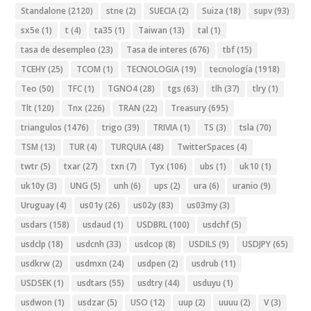
Standalone
(2120)
stne
(2)
SUECIA
(2)
Suiza
(18)
supv
(93)
sx5e
(1)
t
(4)
ta35
(1)
Taiwan
(13)
tal
(1)
tasa de desempleo
(23)
Tasa de interes
(676)
tbf
(15)
TCEHY
(25)
TCOM
(1)
TECNOLOGIA
(19)
tecnología
(1918)
Teo
(50)
TFC
(1)
TGNO4
(28)
tgs
(63)
tlh
(37)
tlry
(1)
Tlt
(120)
Tnx
(226)
TRAN
(22)
Treasury
(695)
triangulos
(1476)
trigo
(39)
TRIVIA
(1)
TS
(3)
tsla
(70)
TSM
(13)
TUR
(4)
TURQUIA
(48)
TwitterSpaces
(4)
twtr
(5)
txar
(27)
txn
(7)
Tyx
(106)
ubs
(1)
uk10
(1)
uk10y
(3)
UNG
(5)
unh
(6)
ups
(2)
ura
(6)
uranio
(9)
Uruguay
(4)
us01y
(26)
us02y
(83)
us03my
(3)
usdars
(158)
usdaud
(1)
USDBRL
(100)
usdchf
(5)
usdclp
(18)
usdcnh
(33)
usdcop
(8)
USDILS
(9)
USDJPY
(65)
usdkrw
(2)
usdmxn
(24)
usdpen
(2)
usdrub
(11)
USDSEK
(1)
usdtars
(55)
usdtry
(44)
usduyu
(1)
usdwon
(1)
usdzar
(5)
USO
(12)
uup
(2)
uuuu
(2)
V
(3)