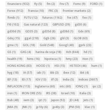
financiero
(932)
fly
(5)
fm
(2)
Fnv
(7)
Fomc
(9)
FORD
(1)
Forex
(912)
francia
(10)
FRC
(3)
frontier markets
(2)
ftmib
(1)
FUTU
(12)
futuros
(1162)
fvx
(47)
fxe
(1)
FXI
(102)
Gas natural
(123)
GBPUSD
(39)
gd30
(6)
gd30d
(9)
GD35
(3)
gd35d
(8)
gd38d
(1)
Gdx
(69)
Gdxj
(15)
ggal
(218)
Ggb
(26)
gld
(3)
GLOB
(63)
gme
(1)
GOL
(18)
Gold
(548)
Googl
(40)
gprk
(23)
GS
(1)
GXG
(4)
harina de soja
(18)
Hch
(844)
hd
(1)
health
(19)
hims
(16)
hipoteca
(1)
hmy
(23)
Hon
(1)
HONG KONG
(83)
HOOD
(1)
HSI
(15)
HSTECH
(46)
hum
(1)
hyg
(18)
IA
(57)
iab
(1)
ibb
(3)
ibex
(12)
ibit
(4)
IEF
(13)
IEI
(17)
IGV
(13)
ilf
(3)
India
(5)
Indices
(3607)
INFLACION
(113)
Inglaterra
(60)
intc
(60)
IONQ
(1)
ipc
(2)
iren
(1)
IRON ORE
(55)
IRS
(38)
Israel
(10)
Italia
(3)
Itub
(48)
iwm
(3)
iyt
(1)
Japon
(92)
JD
(44)
Jets
(1)
JMIA
(9)
JNK
(1)
jp10y
(6)
jp40y
(3)
JPM
(50)
klac
(1)