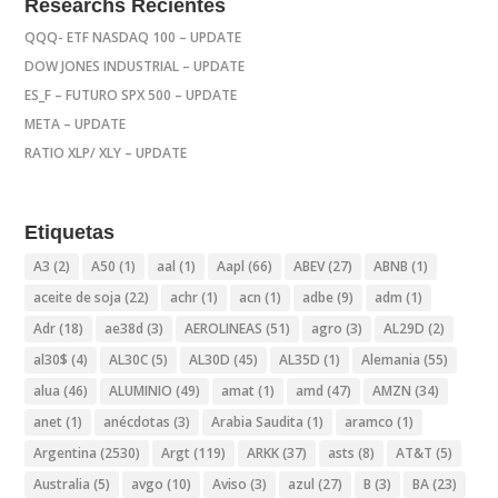
Researchs Recientes
QQQ- ETF NASDAQ 100 – UPDATE
DOW JONES INDUSTRIAL – UPDATE
ES_F – FUTURO SPX 500 – UPDATE
META – UPDATE
RATIO XLP/ XLY – UPDATE
Etiquetas
A3
(2)
A50
(1)
aal
(1)
Aapl
(66)
ABEV
(27)
ABNB
(1)
aceite de soja
(22)
achr
(1)
acn
(1)
adbe
(9)
adm
(1)
Adr
(18)
ae38d
(3)
AEROLINEAS
(51)
agro
(3)
AL29D
(2)
al30$
(4)
AL30C
(5)
AL30D
(45)
AL35D
(1)
Alemania
(55)
alua
(46)
ALUMINIO
(49)
amat
(1)
amd
(47)
AMZN
(34)
anet
(1)
anécdotas
(3)
Arabia Saudita
(1)
aramco
(1)
Argentina
(2530)
Argt
(119)
ARKK
(37)
asts
(8)
AT&T
(5)
Australia
(5)
avgo
(10)
Aviso
(3)
azul
(27)
B
(3)
BA
(23)