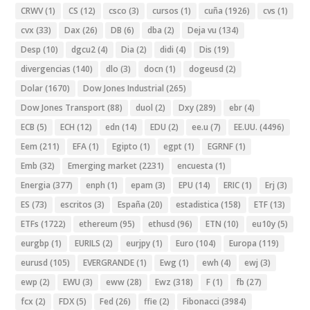
CRWV
(1)
CS
(12)
csco
(3)
cursos
(1)
cuña
(1926)
cvs
(1)
cvx
(33)
Dax
(26)
DB
(6)
dba
(2)
Deja vu
(134)
Desp
(10)
dgcu2
(4)
Dia
(2)
didi
(4)
Dis
(19)
divergencias
(140)
dlo
(3)
docn
(1)
dogeusd
(2)
Dolar
(1670)
Dow Jones Industrial
(265)
Dow Jones Transport
(88)
duol
(2)
Dxy
(289)
ebr
(4)
ECB
(5)
ECH
(12)
edn
(14)
EDU
(2)
ee.u
(7)
EE.UU.
(4496)
Eem
(211)
EFA
(1)
Egipto
(1)
egpt
(1)
EGRNF
(1)
Emb
(32)
Emerging market
(2231)
encuesta
(1)
Energia
(377)
enph
(1)
epam
(3)
EPU
(14)
ERIC
(1)
Erj
(3)
ES
(73)
escritos
(3)
España
(20)
estadistica
(158)
ETF
(13)
ETFs
(1722)
ethereum
(95)
ethusd
(96)
ETN
(10)
eu10y
(5)
eurgbp
(1)
EURILS
(2)
eurjpy
(1)
Euro
(104)
Europa
(119)
eurusd
(105)
EVERGRANDE
(1)
Ewg
(1)
ewh
(4)
ewj
(3)
ewp
(2)
EWU
(3)
eww
(28)
Ewz
(318)
F
(1)
fb
(27)
fcx
(2)
FDX
(5)
Fed
(26)
ffie
(2)
Fibonacci
(3984)