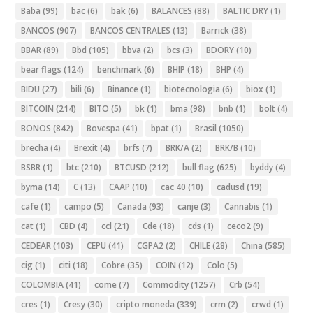
Baba
(99)
bac
(6)
bak
(6)
BALANCES
(88)
BALTIC DRY
(1)
BANCOS
(907)
BANCOS CENTRALES
(13)
Barrick
(38)
BBAR
(89)
Bbd
(105)
bbva
(2)
bcs
(3)
BDORY
(10)
bear flags
(124)
benchmark
(6)
BHIP
(18)
BHP
(4)
BIDU
(27)
bili
(6)
Binance
(1)
biotecnologia
(6)
biox
(1)
BITCOIN
(214)
BITO
(5)
bk
(1)
bma
(98)
bnb
(1)
bolt
(4)
BONOS
(842)
Bovespa
(41)
bpat
(1)
Brasil
(1050)
brecha
(4)
Brexit
(4)
brfs
(7)
BRK/A
(2)
BRK/B
(10)
BSBR
(1)
btc
(210)
BTCUSD
(212)
bull flag
(625)
byddy
(4)
byma
(14)
C
(13)
CAAP
(10)
cac 40
(10)
cadusd
(19)
cafe
(1)
campo
(5)
Canada
(93)
canje
(3)
Cannabis
(1)
cat
(1)
CBD
(4)
ccl
(21)
Cde
(18)
cds
(1)
ceco2
(9)
CEDEAR
(103)
CEPU
(41)
CGPA2
(2)
CHILE
(28)
China
(585)
cig
(1)
citi
(18)
Cobre
(35)
COIN
(12)
Colo
(5)
COLOMBIA
(41)
come
(7)
Commodity
(1257)
Crb
(54)
cres
(1)
Cresy
(30)
cripto moneda
(339)
crm
(2)
crwd
(1)