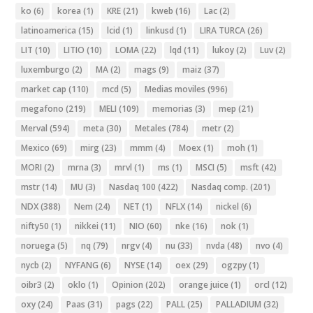
ko
(6)
korea
(1)
KRE
(21)
kweb
(16)
Lac
(2)
latinoamerica
(15)
lcid
(1)
linkusd
(1)
LIRA TURCA
(26)
LIT
(10)
LITIO
(10)
LOMA
(22)
lqd
(11)
lukoy
(2)
Luv
(2)
luxemburgo
(2)
MA
(2)
mags
(9)
maiz
(37)
market cap
(110)
mcd
(5)
Medias moviles
(996)
megafono
(219)
MELI
(109)
memorias
(3)
mep
(21)
Merval
(594)
meta
(30)
Metales
(784)
metr
(2)
Mexico
(69)
mirg
(23)
mmm
(4)
Moex
(1)
moh
(1)
MORI
(2)
mrna
(3)
mrvl
(1)
ms
(1)
MSCI
(5)
msft
(42)
mstr
(14)
MU
(3)
Nasdaq 100
(422)
Nasdaq comp.
(201)
NDX
(388)
Nem
(24)
NET
(1)
NFLX
(14)
nickel
(6)
nifty50
(1)
nikkei
(11)
NIO
(60)
nke
(16)
nok
(1)
noruega
(5)
nq
(79)
nrgv
(4)
nu
(33)
nvda
(48)
nvo
(4)
nycb
(2)
NYFANG
(6)
NYSE
(14)
oex
(29)
ogzpy
(1)
oibr3
(2)
oklo
(1)
Opinion
(202)
orange juice
(1)
orcl
(12)
oxy
(24)
Paas
(31)
pags
(22)
PALL
(25)
PALLADIUM
(32)