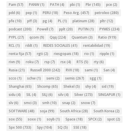
Pam
(57)
PANW
(1)
PATH
(4)
pbi
(1)
Pbr
(145)
pce
(2)
pdd
(6)
pep
(1)
PERU
(18)
Peso Arg.
(457)
petroleo
(280)
pfe
(10)
pff
(3)
pg
(4)
PL
(1)
platinum
(28)
pltr
(12)
podcast
(200)
Powell
(7)
pplt
(20)
PUTIN
(1)
PYMES
(234)
PYPL
(27)
qcom
(9)
Qqq
(224)
Quantum
(3)
Ratio
(919)
RCL
(1)
rddt
(1)
REDES SOCIALES
(41)
rentabilidad
(19)
renta fija
(57)
rgti
(2)
riesgopais
(18)
rio
(1)
ripple
(1)
rivn
(9)
roku
(7)
rsp
(7)
rsx
(4)
RTS
(5)
rty
(6)
Rusia
(21)
Russell 2000
(242)
RVX
(18)
sami
(1)
San
(4)
scco
(1)
schw
(1)
semi
(2)
semis
(267)
sgg
(1)
Shanghai
(65)
Shcomp
(65)
Shekel
(5)
shy
(4)
sid
(19)
sidu
(4)
SIL
(4)
SILJ
(6)
silv
(4)
Silver
(273)
SINGAPUR
(1)
slv
(6)
smci
(3)
smh
(10)
snap
(2)
snow
(7)
SOFTWARE
(48)
soja
(99)
South Africa
(28)
South Korea
(2)
sox
(55)
soxx
(1)
soyb
(1)
Space
(18)
SPCX
(2)
spot
(2)
Spx 500
(733)
Spy
(104)
SQ
(5)
SSE
(18)