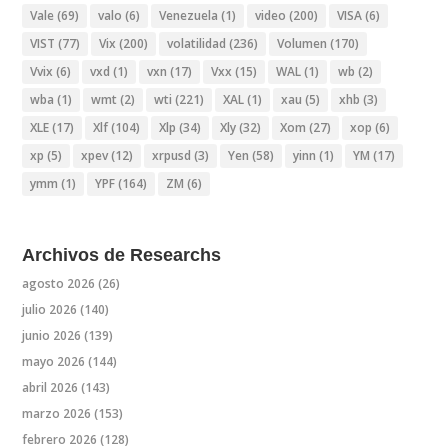
Vale
(69)
valo
(6)
Venezuela
(1)
video
(200)
VISA
(6)
VIST
(77)
Vix
(200)
volatilidad
(236)
Volumen
(170)
Vvix
(6)
vxd
(1)
vxn
(17)
Vxx
(15)
WAL
(1)
wb
(2)
wba
(1)
wmt
(2)
wti
(221)
XAL
(1)
xau
(5)
xhb
(3)
XLE
(17)
Xlf
(104)
Xlp
(34)
Xly
(32)
Xom
(27)
xop
(6)
xp
(5)
xpev
(12)
xrpusd
(3)
Yen
(58)
yinn
(1)
YM
(17)
ymm
(1)
YPF
(164)
ZM
(6)
Archivos de Researchs
agosto 2026
(26)
julio 2026
(140)
junio 2026
(139)
mayo 2026
(144)
abril 2026
(143)
marzo 2026
(153)
febrero 2026
(128)