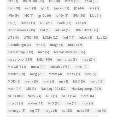
iren
(1)
IRON ORE
(55)
IRS
(38)
Israel
(10)
Italia
(3)
Itub
(48)
iwm
(3)
iyt
(1)
Japon
(92)
JD
(44)
Jets
(1)
JMIA
(9)
JNK
(1)
jp10y
(6)
jp40y
(3)
JPM
(50)
klac
(1)
ko
(6)
korea
(1)
KRE
(21)
kweb
(16)
Lac
(2)
latinoamerica
(15)
lcid
(1)
linkusd
(1)
LIRA TURCA
(26)
LIT
(10)
LITIO
(10)
LOMA
(22)
lqd
(11)
lukoy
(2)
Luv
(2)
luxemburgo
(2)
MA
(2)
mags
(9)
maiz
(37)
market cap
(110)
mcd
(5)
Medias moviles
(996)
megafono
(219)
MELI
(109)
memorias
(3)
mep
(21)
Merval
(594)
meta
(30)
Metales
(789)
metr
(2)
Mexico
(69)
mirg
(23)
mmm
(4)
Moex
(1)
moh
(1)
MORI
(2)
mrna
(3)
mrvl
(1)
ms
(1)
MSCI
(5)
msft
(42)
mstr
(14)
MU
(3)
Nasdaq 100
(422)
Nasdaq comp.
(201)
NDX
(388)
Nem
(24)
NET
(1)
NFLX
(14)
nickel
(6)
nifty50
(1)
nikkei
(11)
NIO
(60)
nke
(16)
nok
(1)
noruega
(5)
nq
(79)
nrgv
(4)
nu
(33)
nvda
(48)
nvo
(4)