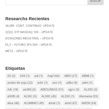
Researchs Recientes
SILVER- CONT. CONTINUO- UPDATE
QQQ- ETF NASDAQ 100 – UPDATE
DOW JONES INDUSTRIAL – UPDATE
ES_F – FUTURO SPX 500 – UPDATE
META – UPDATE
Etiquetas
A3
(2)
A50
(1)
aal
(1)
Aapl
(66)
ABEV
(27)
ABNB
(1)
aceite de soja
(22)
achr
(1)
acn
(1)
adbe
(9)
adm
(1)
Adr
(18)
ae38d
(3)
AEROLINEAS
(51)
agro
(3)
AL29D
(2)
al30$
(4)
AL30C
(5)
AL30D
(45)
AL35D
(1)
Alemania
(55)
alua
(46)
ALUMINIO
(49)
amat
(1)
amd
(47)
AMZN
(34)