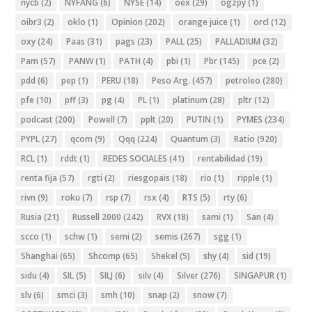
nycb
(2)
NYFANG
(6)
NYSE
(14)
oex
(29)
ogzpy
(1)
oibr3
(2)
oklo
(1)
Opinion
(202)
orange juice
(1)
orcl
(12)
oxy
(24)
Paas
(31)
pags
(23)
PALL
(25)
PALLADIUM
(32)
Pam
(57)
PANW
(1)
PATH
(4)
pbi
(1)
Pbr
(145)
pce
(2)
pdd
(6)
pep
(1)
PERU
(18)
Peso Arg.
(457)
petroleo
(280)
pfe
(10)
pff
(3)
pg
(4)
PL
(1)
platinum
(28)
pltr
(12)
podcast
(200)
Powell
(7)
pplt
(20)
PUTIN
(1)
PYMES
(234)
PYPL
(27)
qcom
(9)
Qqq
(224)
Quantum
(3)
Ratio
(920)
RCL
(1)
rddt
(1)
REDES SOCIALES
(41)
rentabilidad
(19)
renta fija
(57)
rgti
(2)
riesgopais
(18)
rio
(1)
ripple
(1)
rivn
(9)
roku
(7)
rsp
(7)
rsx
(4)
RTS
(5)
rty
(6)
Rusia
(21)
Russell 2000
(242)
RVX
(18)
sami
(1)
San
(4)
scco
(1)
schw
(1)
semi
(2)
semis
(267)
sgg
(1)
Shanghai
(65)
Shcomp
(65)
Shekel
(5)
shy
(4)
sid
(19)
sidu
(4)
SIL
(5)
SILJ
(6)
silv
(4)
Silver
(276)
SINGAPUR
(1)
slv
(6)
smci
(3)
smh
(10)
snap
(2)
snow
(7)