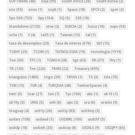
SOFTWARE
(48)
soja
(99)
South Africa
(28)
South Korea
(2)
sox
(55)
soxx
(1)
soyb
(1)
Space
(18)
SPCX
(2)
spot
(2)
Spx 500
(733)
Spy
(104)
SQ
(5)
SSE
(18)
Standalone
(2120)
stne
(2)
SUECIA
(2)
Suiza
(18)
supv
(93)
sx5e
(1)
t
(4)
ta35
(1)
Taiwan
(13)
tal
(1)
tasa de desempleo
(23)
Tasa de interes
(676)
tbf
(15)
TCEHY
(25)
TCOM
(1)
TECNOLOGIA
(19)
tecnología
(1919)
Teo
(50)
TFC
(1)
TGNO4
(28)
tgs
(63)
tlh
(37)
tlry
(1)
Tlt
(120)
Tnx
(226)
TRAN
(22)
Treasury
(695)
triangulos
(1480)
trigo
(39)
TRIVIA
(1)
TS
(3)
tsla
(70)
TSM
(13)
TUR
(4)
TURQUIA
(48)
TwitterSpaces
(4)
twtr
(5)
txar
(27)
txn
(7)
Tyx
(106)
ubs
(1)
uk10
(1)
uk10y
(3)
UNG
(5)
unh
(6)
ups
(2)
ura
(6)
uranio
(9)
Uruguay
(4)
us01y
(26)
us02y
(83)
us03my
(3)
usdars
(158)
usdaud
(1)
USDBRL
(100)
usdchf
(5)
usdclp
(18)
usdcnh
(33)
usdcop
(8)
USDILS
(9)
USDJPY
(65)