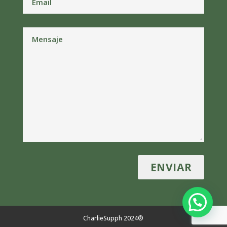
CharlieSupph 2024®