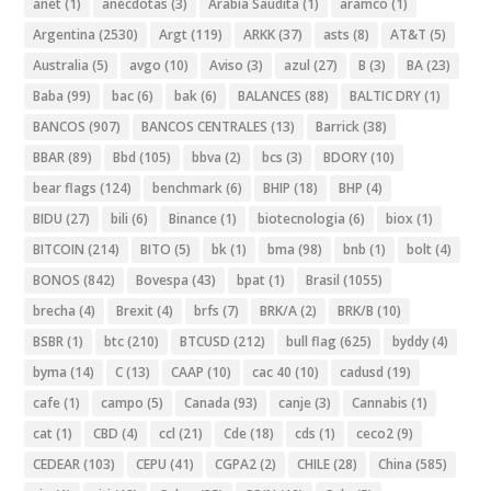
anet
(1)
anécdotas
(3)
Arabia Saudita
(1)
aramco
(1)
Argentina
(2530)
Argt
(119)
ARKK
(37)
asts
(8)
AT&T
(5)
Australia
(5)
avgo
(10)
Aviso
(3)
azul
(27)
B
(3)
BA
(23)
Baba
(99)
bac
(6)
bak
(6)
BALANCES
(88)
BALTIC DRY
(1)
BANCOS
(907)
BANCOS CENTRALES
(13)
Barrick
(38)
BBAR
(89)
Bbd
(105)
bbva
(2)
bcs
(3)
BDORY
(10)
bear flags
(124)
benchmark
(6)
BHIP
(18)
BHP
(4)
BIDU
(27)
bili
(6)
Binance
(1)
biotecnologia
(6)
biox
(1)
BITCOIN
(214)
BITO
(5)
bk
(1)
bma
(98)
bnb
(1)
bolt
(4)
BONOS
(842)
Bovespa
(43)
bpat
(1)
Brasil
(1055)
brecha
(4)
Brexit
(4)
brfs
(7)
BRK/A
(2)
BRK/B
(10)
BSBR
(1)
btc
(210)
BTCUSD
(212)
bull flag
(625)
byddy
(4)
byma
(14)
C
(13)
CAAP
(10)
cac 40
(10)
cadusd
(19)
cafe
(1)
campo
(5)
Canada
(93)
canje
(3)
Cannabis
(1)
cat
(1)
CBD
(4)
ccl
(21)
Cde
(18)
cds
(1)
ceco2
(9)
CEDEAR
(103)
CEPU
(41)
CGPA2
(2)
CHILE
(28)
China
(585)