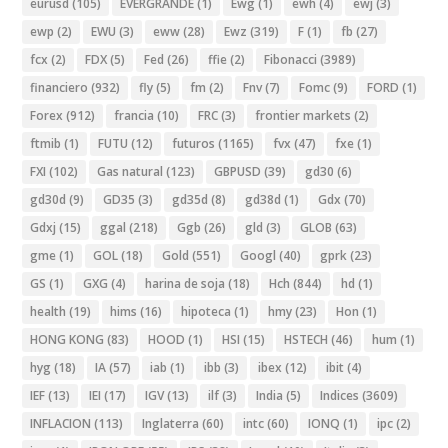
eurusd
(105)
EVERGRANDE
(1)
Ewg
(1)
ewh
(4)
ewj
(3)
ewp
(2)
EWU
(3)
eww
(28)
Ewz
(319)
F
(1)
fb
(27)
fcx
(2)
FDX
(5)
Fed
(26)
ffie
(2)
Fibonacci
(3989)
financiero
(932)
fly
(5)
fm
(2)
Fnv
(7)
Fomc
(9)
FORD
(1)
Forex
(912)
francia
(10)
FRC
(3)
frontier markets
(2)
ftmib
(1)
FUTU
(12)
futuros
(1165)
fvx
(47)
fxe
(1)
FXI
(102)
Gas natural
(123)
GBPUSD
(39)
gd30
(6)
gd30d
(9)
GD35
(3)
gd35d
(8)
gd38d
(1)
Gdx
(70)
Gdxj
(15)
ggal
(218)
Ggb
(26)
gld
(3)
GLOB
(63)
gme
(1)
GOL
(18)
Gold
(551)
Googl
(40)
gprk
(23)
GS
(1)
GXG
(4)
harina de soja
(18)
Hch
(844)
hd
(1)
health
(19)
hims
(16)
hipoteca
(1)
hmy
(23)
Hon
(1)
HONG KONG
(83)
HOOD
(1)
HSI
(15)
HSTECH
(46)
hum
(1)
hyg
(18)
IA
(57)
iab
(1)
ibb
(3)
ibex
(12)
ibit
(4)
IEF
(13)
IEI
(17)
IGV
(13)
ilf
(3)
India
(5)
Indices
(3609)
INFLACION
(113)
Inglaterra
(60)
intc
(60)
IONQ
(1)
ipc
(2)