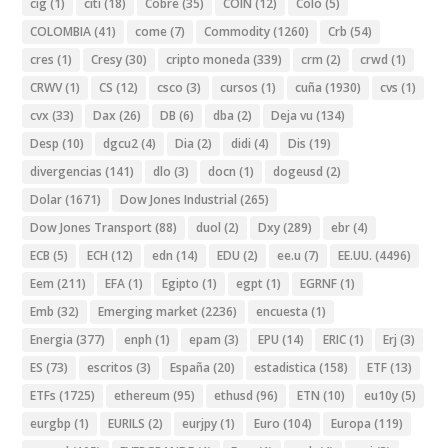
cig
(1)
citi
(18)
Cobre
(35)
COIN
(12)
Colo
(5)
COLOMBIA
(41)
come
(7)
Commodity
(1260)
Crb
(54)
cres
(1)
Cresy
(30)
cripto moneda
(339)
crm
(2)
crwd
(1)
CRWV
(1)
CS
(12)
csco
(3)
cursos
(1)
cuña
(1930)
cvs
(1)
cvx
(33)
Dax
(26)
DB
(6)
dba
(2)
Deja vu
(134)
Desp
(10)
dgcu2
(4)
Dia
(2)
didi
(4)
Dis
(19)
divergencias
(141)
dlo
(3)
docn
(1)
dogeusd
(2)
Dolar
(1671)
Dow Jones Industrial
(265)
Dow Jones Transport
(88)
duol
(2)
Dxy
(289)
ebr
(4)
ECB
(5)
ECH
(12)
edn
(14)
EDU
(2)
ee.u
(7)
EE.UU.
(4496)
Eem
(211)
EFA
(1)
Egipto
(1)
egpt
(1)
EGRNF
(1)
Emb
(32)
Emerging market
(2236)
encuesta
(1)
Energia
(377)
enph
(1)
epam
(3)
EPU
(14)
ERIC
(1)
Erj
(3)
ES
(73)
escritos
(3)
España
(20)
estadistica
(158)
ETF
(13)
ETFs
(1725)
ethereum
(95)
ethusd
(96)
ETN
(10)
eu10y
(5)
eurgbp
(1)
EURILS
(2)
eurjpy
(1)
Euro
(104)
Europa
(119)