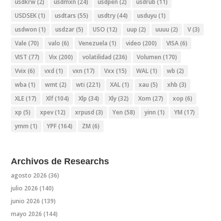
usdkrw
(2)
usdmxn
(24)
usdpen
(2)
usdrub
(11)
USDSEK
(1)
usdtars
(55)
usdtry
(44)
usduyu
(1)
usdwon
(1)
usdzar
(5)
USO
(12)
uup
(2)
uuuu
(2)
V
(3)
Vale
(70)
valo
(6)
Venezuela
(1)
video
(200)
VISA
(6)
VIST
(77)
Vix
(200)
volatilidad
(236)
Volumen
(170)
Vvix
(6)
vxd
(1)
vxn
(17)
Vxx
(15)
WAL
(1)
wb
(2)
wba
(1)
wmt
(2)
wti
(221)
XAL
(1)
xau
(5)
xhb
(3)
XLE
(17)
Xlf
(104)
Xlp
(34)
Xly
(32)
Xom
(27)
xop
(6)
xp
(5)
xpev
(12)
xrpusd
(3)
Yen
(58)
yinn
(1)
YM
(17)
ymm
(1)
YPF
(164)
ZM
(6)
Archivos de Researchs
agosto 2026
(36)
julio 2026
(140)
junio 2026
(139)
mayo 2026
(144)