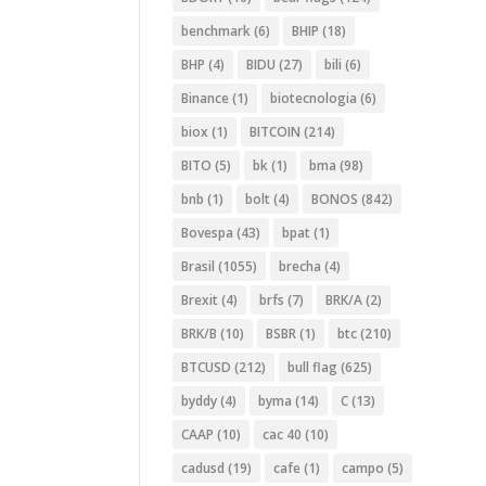
benchmark
(6)
BHIP
(18)
BHP
(4)
BIDU
(27)
bili
(6)
Binance
(1)
biotecnologia
(6)
biox
(1)
BITCOIN
(214)
BITO
(5)
bk
(1)
bma
(98)
bnb
(1)
bolt
(4)
BONOS
(842)
Bovespa
(43)
bpat
(1)
Brasil
(1055)
brecha
(4)
Brexit
(4)
brfs
(7)
BRK/A
(2)
BRK/B
(10)
BSBR
(1)
btc
(210)
BTCUSD
(212)
bull flag
(625)
byddy
(4)
byma
(14)
C
(13)
CAAP
(10)
cac 40
(10)
cadusd
(19)
cafe
(1)
campo
(5)