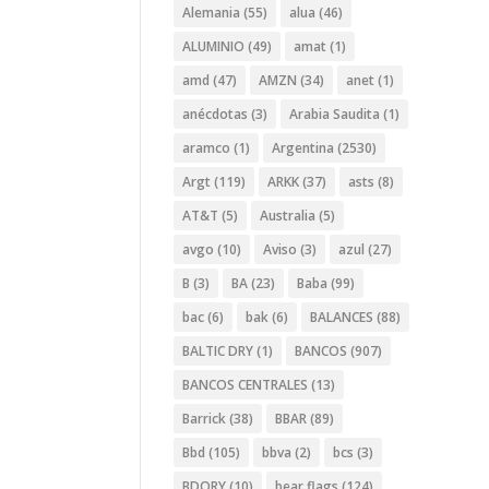
Alemania
(55)
alua
(46)
ALUMINIO
(49)
amat
(1)
amd
(47)
AMZN
(34)
anet
(1)
anécdotas
(3)
Arabia Saudita
(1)
aramco
(1)
Argentina
(2530)
Argt
(119)
ARKK
(37)
asts
(8)
AT&T
(5)
Australia
(5)
avgo
(10)
Aviso
(3)
azul
(27)
B
(3)
BA
(23)
Baba
(99)
bac
(6)
bak
(6)
BALANCES
(88)
BALTIC DRY
(1)
BANCOS
(907)
BANCOS CENTRALES
(13)
Barrick
(38)
BBAR
(89)
Bbd
(105)
bbva
(2)
bcs
(3)
BDORY
(10)
bear flags
(124)