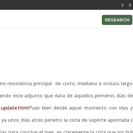
RESEARCH
o resistencia principal de corto, mediano e incluso largo 
uyendo este adjunto que data de aquellos primeros días de
s-update.html
Pues bien desde aquel momento con idas y
 ya unos días atrás penetro la zona de soporte apuntada (
días para concluir el mes, es claramente la cota que los bu