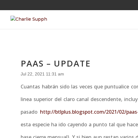
PAAS – UPDATE
Jul 22, 2021 11:31 am
Cuantas habrán sido las veces que puntualice com
linea superior del claro canal descendente, incl
pasado
http://btlplus.blogspot.com/2021/02/paa
esta especie ha ido cayendo a punto tal que hace
base cierre mensual). Y si bien aun restan varios 