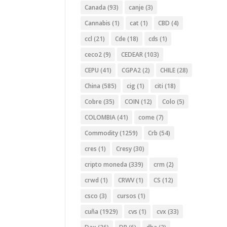
Canada
(93)
canje
(3)
Cannabis
(1)
cat
(1)
CBD
(4)
ccl
(21)
Cde
(18)
cds
(1)
ceco2
(9)
CEDEAR
(103)
CEPU
(41)
CGPA2
(2)
CHILE
(28)
China
(585)
cig
(1)
citi
(18)
Cobre
(35)
COIN
(12)
Colo
(5)
COLOMBIA
(41)
come
(7)
Commodity
(1259)
Crb
(54)
cres
(1)
Cresy
(30)
cripto moneda
(339)
crm
(2)
crwd
(1)
CRWV
(1)
CS
(12)
csco
(3)
cursos
(1)
cuña
(1929)
cvs
(1)
cvx
(33)