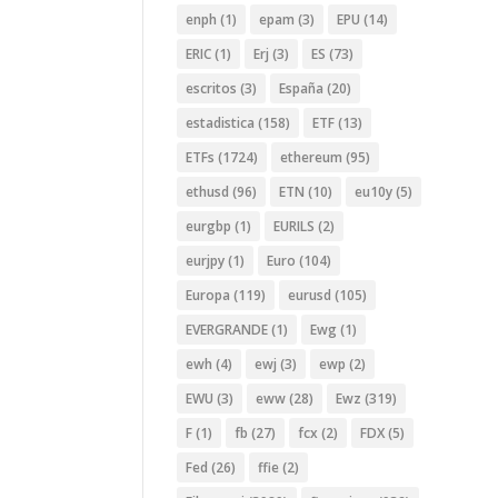
enph
(1)
epam
(3)
EPU
(14)
ERIC
(1)
Erj
(3)
ES
(73)
escritos
(3)
España
(20)
estadistica
(158)
ETF
(13)
ETFs
(1724)
ethereum
(95)
ethusd
(96)
ETN
(10)
eu10y
(5)
eurgbp
(1)
EURILS
(2)
eurjpy
(1)
Euro
(104)
Europa
(119)
eurusd
(105)
EVERGRANDE
(1)
Ewg
(1)
ewh
(4)
ewj
(3)
ewp
(2)
EWU
(3)
eww
(28)
Ewz
(319)
F
(1)
fb
(27)
fcx
(2)
FDX
(5)
Fed
(26)
ffie
(2)