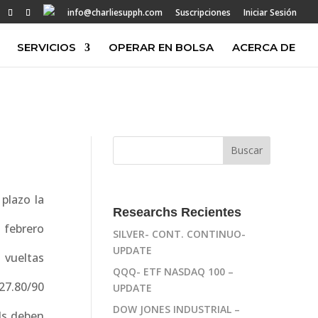
info@charliesupph.com
Suscripciones
Iniciar Sesión
SERVICIOS
OPERAR EN BOLSA
ACERCA DE
plazo la
Researchs Recientes
 febrero
SILVER- CONT. CONTINUO-
UPDATE
 vueltas
QQQ- ETF NASDAQ 100 –
27.80/90
UPDATE
DOW JONES INDUSTRIAL –
lls deben