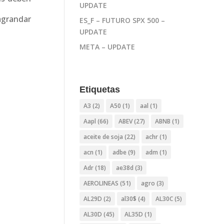
UPDATE
 agrandar
ES_F – FUTURO SPX 500 –
UPDATE
META – UPDATE
Etiquetas
A3
(2)
A50
(1)
aal
(1)
Aapl
(66)
ABEV
(27)
ABNB
(1)
aceite de soja
(22)
achr
(1)
acn
(1)
adbe
(9)
adm
(1)
Adr
(18)
ae38d
(3)
AEROLINEAS
(51)
agro
(3)
AL29D
(2)
al30$
(4)
AL30C
(5)
AL30D
(45)
AL35D
(1)