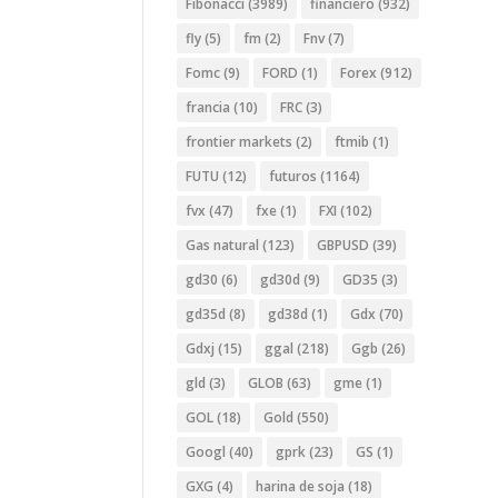
Fibonacci
(3989)
financiero
(932)
fly
(5)
fm
(2)
Fnv
(7)
Fomc
(9)
FORD
(1)
Forex
(912)
francia
(10)
FRC
(3)
frontier markets
(2)
ftmib
(1)
FUTU
(12)
futuros
(1164)
fvx
(47)
fxe
(1)
FXI
(102)
Gas natural
(123)
GBPUSD
(39)
gd30
(6)
gd30d
(9)
GD35
(3)
gd35d
(8)
gd38d
(1)
Gdx
(70)
Gdxj
(15)
ggal
(218)
Ggb
(26)
gld
(3)
GLOB
(63)
gme
(1)
GOL
(18)
Gold
(550)
Googl
(40)
gprk
(23)
GS
(1)
GXG
(4)
harina de soja
(18)