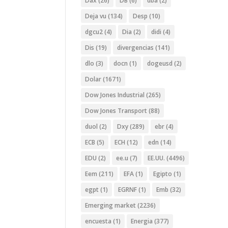
Dax
(26)
DB
(6)
dba
(2)
Deja vu
(134)
Desp
(10)
dgcu2
(4)
Dia
(2)
didi
(4)
Dis
(19)
divergencias
(141)
dlo
(3)
docn
(1)
dogeusd
(2)
Dolar
(1671)
Dow Jones Industrial
(265)
Dow Jones Transport
(88)
duol
(2)
Dxy
(289)
ebr
(4)
ECB
(5)
ECH
(12)
edn
(14)
EDU
(2)
ee.u
(7)
EE.UU.
(4496)
Eem
(211)
EFA
(1)
Egipto
(1)
egpt
(1)
EGRNF
(1)
Emb
(32)
Emerging market
(2236)
encuesta
(1)
Energia
(377)