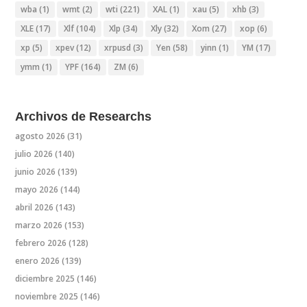
wba
(1)
wmt
(2)
wti
(221)
XAL
(1)
xau
(5)
xhb
(3)
XLE
(17)
Xlf
(104)
Xlp
(34)
Xly
(32)
Xom
(27)
xop
(6)
xp
(5)
xpev
(12)
xrpusd
(3)
Yen
(58)
yinn
(1)
YM
(17)
ymm
(1)
YPF
(164)
ZM
(6)
Archivos de Researchs
agosto 2026
(31)
julio 2026
(140)
junio 2026
(139)
mayo 2026
(144)
abril 2026
(143)
marzo 2026
(153)
febrero 2026
(128)
enero 2026
(139)
diciembre 2025
(146)
noviembre 2025
(146)