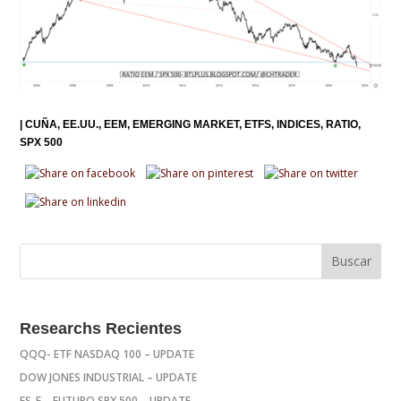
|
CUÑA
EE.UU.
EEM
EMERGING MARKET
ETFS
INDICES
RATIO
SPX 500
Researchs Recientes
QQQ- ETF NASDAQ 100 – UPDATE
DOW JONES INDUSTRIAL – UPDATE
ES_F – FUTURO SPX 500 – UPDATE