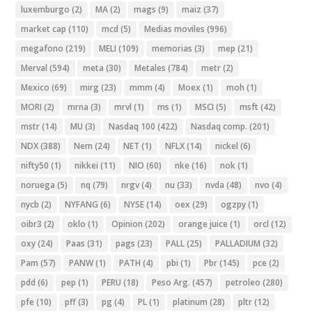
luxemburgo
(2)
MA
(2)
mags
(9)
maiz
(37)
market cap
(110)
mcd
(5)
Medias moviles
(996)
megafono
(219)
MELI
(109)
memorias
(3)
mep
(21)
Merval
(594)
meta
(30)
Metales
(784)
metr
(2)
Mexico
(69)
mirg
(23)
mmm
(4)
Moex
(1)
moh
(1)
MORI
(2)
mrna
(3)
mrvl
(1)
ms
(1)
MSCI
(5)
msft
(42)
mstr
(14)
MU
(3)
Nasdaq 100
(422)
Nasdaq comp.
(201)
NDX
(388)
Nem
(24)
NET
(1)
NFLX
(14)
nickel
(6)
nifty50
(1)
nikkei
(11)
NIO
(60)
nke
(16)
nok
(1)
noruega
(5)
nq
(79)
nrgv
(4)
nu
(33)
nvda
(48)
nvo
(4)
nycb
(2)
NYFANG
(6)
NYSE
(14)
oex
(29)
ogzpy
(1)
oibr3
(2)
oklo
(1)
Opinion
(202)
orange juice
(1)
orcl
(12)
oxy
(24)
Paas
(31)
pags
(23)
PALL
(25)
PALLADIUM
(32)
Pam
(57)
PANW
(1)
PATH
(4)
pbi
(1)
Pbr
(145)
pce
(2)
pdd
(6)
pep
(1)
PERU
(18)
Peso Arg.
(457)
petroleo
(280)
pfe
(10)
pff
(3)
pg
(4)
PL
(1)
platinum
(28)
pltr
(12)