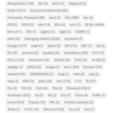
divergencias
(140)
dlo
(3)
docn
(1)
dogeusd
(2)
Dolar
(1671)
Dow Jones Industrial
(265)
Dow Jones Transport
(88)
duol
(2)
Dxy
(289)
ebr
(4)
ECB
(5)
ECH
(12)
edn
(14)
EDU
(2)
ee.u
(7)
EE.UU.
(4496)
Eem
(211)
EFA
(1)
Egipto
(1)
egpt
(1)
EGRNF
(1)
Emb
(32)
Emerging market
(2236)
encuesta
(1)
Energia
(377)
enph
(1)
epam
(3)
EPU
(14)
ERIC
(1)
Erj
(3)
ES
(73)
escritos
(3)
España
(20)
estadistica
(158)
ETF
(13)
ETFs
(1723)
ethereum
(95)
ethusd
(96)
ETN
(10)
eu10y
(5)
eurgbp
(1)
EURILS
(2)
eurjpy
(1)
Euro
(104)
Europa
(119)
eurusd
(105)
EVERGRANDE
(1)
Ewg
(1)
ewh
(4)
ewj
(3)
ewp
(2)
EWU
(3)
eww
(28)
Ewz
(319)
F
(1)
fb
(27)
fcx
(2)
FDX
(5)
Fed
(26)
ffie
(2)
Fibonacci
(3987)
financiero
(932)
fly
(5)
fm
(2)
Fnv
(7)
Fomc
(9)
FORD
(1)
Forex
(912)
francia
(10)
FRC
(3)
frontier markets
(2)
ftmib
(1)
FUTU
(12)
futuros
(1162)
fvx
(47)
fxe
(1)