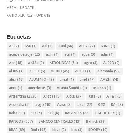
META – UPDATE
RATIO XLP/ XLY – UPDATE
Etiquetas
A3
(2)
A50
(1)
aal
(1)
Aapl
(66)
ABEV
(27)
ABNB
(1)
aceite de soja
(22)
achr
(1)
acn
(1)
adbe
(9)
adm
(1)
Adr
(18)
ae38d
(3)
AEROLINEAS
(51)
agro
(3)
AL29D
(2)
al30$
(4)
AL30C
(5)
AL30D
(45)
AL35D
(1)
Alemania
(55)
alua
(46)
ALUMINIO
(49)
amat
(1)
amd
(47)
AMZN
(34)
anet
(1)
anécdotas
(3)
Arabia Saudita
(1)
aramco
(1)
Argentina
(2530)
Argt
(119)
ARKK
(37)
asts
(8)
AT&T
(5)
Australia
(5)
avgo
(10)
Aviso
(3)
azul
(27)
B
(3)
BA
(23)
Baba
(99)
bac
(6)
bak
(6)
BALANCES
(88)
BALTIC DRY
(1)
BANCOS
(907)
BANCOS CENTRALES
(13)
Barrick
(38)
BBAR
(89)
Bbd
(105)
bbva
(2)
bcs
(3)
BDORY
(10)