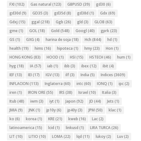
FXI
(102)
Gas natural
(123)
GBPUSD
(39)
gd30
(6)
gd30d
(9)
GD35
(3)
gd35d
(8)
gd38d
(1)
Gdx
(69)
Gdxj
(15)
ggal
(218)
Ggb
(26)
gld
(3)
GLOB
(63)
gme
(1)
GOL
(18)
Gold
(548)
Googl
(40)
gprk
(23)
GS
(1)
GXG
(4)
harina de soja
(18)
Hch
(844)
hd
(1)
health
(19)
hims
(16)
hipoteca
(1)
hmy
(23)
Hon
(1)
HONG KONG
(83)
HOOD
(1)
HSI
(15)
HSTECH
(46)
hum
(1)
hyg
(18)
IA
(57)
iab
(1)
ibb
(3)
ibex
(12)
ibit
(4)
IEF
(13)
IEI
(17)
IGV
(13)
ilf
(3)
India
(5)
Indices
(3609)
INFLACION
(113)
Inglaterra
(60)
intc
(60)
IONQ
(1)
ipc
(2)
iren
(1)
IRON ORE
(55)
IRS
(38)
Israel
(10)
Italia
(3)
Itub
(48)
iwm
(3)
iyt
(1)
Japon
(92)
JD
(44)
Jets
(1)
JMIA
(9)
JNK
(1)
jp10y
(6)
jp40y
(3)
JPM
(50)
klac
(1)
ko
(6)
korea
(1)
KRE
(21)
kweb
(16)
Lac
(2)
latinoamerica
(15)
lcid
(1)
linkusd
(1)
LIRA TURCA
(26)
LIT
(10)
LITIO
(10)
LOMA
(22)
lqd
(11)
lukoy
(2)
Luv
(2)