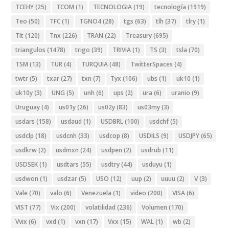
TCEHY
(25)
TCOM
(1)
TECNOLOGIA
(19)
tecnología
(1919)
Teo
(50)
TFC
(1)
TGNO4
(28)
tgs
(63)
tlh
(37)
tlry
(1)
Tlt
(120)
Tnx
(226)
TRAN
(22)
Treasury
(695)
triangulos
(1478)
trigo
(39)
TRIVIA
(1)
TS
(3)
tsla
(70)
TSM
(13)
TUR
(4)
TURQUIA
(48)
TwitterSpaces
(4)
twtr
(5)
txar
(27)
txn
(7)
Tyx
(106)
ubs
(1)
uk10
(1)
uk10y
(3)
UNG
(5)
unh
(6)
ups
(2)
ura
(6)
uranio
(9)
Uruguay
(4)
us01y
(26)
us02y
(83)
us03my
(3)
usdars
(158)
usdaud
(1)
USDBRL
(100)
usdchf
(5)
usdclp
(18)
usdcnh
(33)
usdcop
(8)
USDILS
(9)
USDJPY
(65)
usdkrw
(2)
usdmxn
(24)
usdpen
(2)
usdrub
(11)
USDSEK
(1)
usdtars
(55)
usdtry
(44)
usduyu
(1)
usdwon
(1)
usdzar
(5)
USO
(12)
uup
(2)
uuuu
(2)
V
(3)
Vale
(70)
valo
(6)
Venezuela
(1)
video
(200)
VISA
(6)
VIST
(77)
Vix
(200)
volatilidad
(236)
Volumen
(170)
Vvix
(6)
vxd
(1)
vxn
(17)
Vxx
(15)
WAL
(1)
wb
(2)