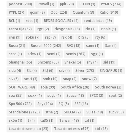
podcast
(200)
Powell
(7)
pplt
(20)
PUTIN
(1)
PYMES
(234)
PYPL
(27)
qcom
(9)
Qqq
(224)
Quantum
(3)
Ratio
(919)
RCL
(1)
rddt
(1)
REDES SOCIALES
(41)
rentabilidad
(19)
renta fija
(57)
rgti
(2)
riesgopais
(18)
rio
(1)
ripple
(1)
rivn
(9)
roku
(7)
rsp
(7)
rsx
(4)
RTS
(5)
rty
(6)
Rusia
(21)
Russell 2000
(242)
RVX
(18)
sami
(1)
San
(4)
scco
(1)
schw
(1)
semi
(2)
semis
(267)
sgg
(1)
Shanghai
(65)
Shcomp
(65)
Shekel
(5)
shy
(4)
sid
(19)
sidu
(4)
SIL
(4)
SILJ
(6)
silv
(4)
Silver
(273)
SINGAPUR
(1)
slv
(6)
smci
(3)
smh
(10)
snap
(2)
snow
(7)
SOFTWARE
(48)
soja
(99)
South Africa
(28)
South Korea
(2)
sox
(55)
soxx
(1)
soyb
(1)
Space
(18)
SPCX
(2)
spot
(2)
Spx 500
(733)
Spy
(104)
SQ
(5)
SSE
(18)
Standalone
(2120)
stne
(2)
SUECIA
(2)
Suiza
(18)
supv
(93)
sx5e
(1)
t
(4)
ta35
(1)
Taiwan
(13)
tal
(1)
tasa de desempleo
(23)
Tasa de interes
(676)
tbf
(15)