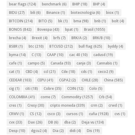
bear flags
(124)
benchmark
(6)
BHIP
(18)
BHP
(4)
BIDU
(27)
bili
(6)
Binance
(1)
biotecnologia
(6)
biox
(1)
BITCOIN
(214)
BITO
(5)
bk
(1)
bma
(98)
bnb
(1)
bolt
(4)
BONOS
(842)
Bovespa
(43)
bpat
(1)
Brasil
(1055)
brecha
(4)
Brexit
(4)
brfs
(7)
BRK/A
(2)
BRK/B
(10)
BSBR
(1)
btc
(210)
BTCUSD
(212)
bull flag
(625)
byddy
(4)
byma
(14)
C
(13)
CAAP
(10)
cac 40
(10)
cadusd
(19)
cafe
(1)
campo
(5)
Canada
(93)
canje
(3)
Cannabis
(1)
cat
(1)
CBD
(4)
ccl
(21)
Cde
(18)
cds
(1)
ceco2
(9)
CEDEAR
(103)
CEPU
(41)
CGPA2
(2)
CHILE
(28)
China
(585)
cig
(1)
citi
(18)
Cobre
(35)
COIN
(12)
Colo
(5)
COLOMBIA
(41)
come
(7)
Commodity
(1257)
Crb
(54)
cres
(1)
Cresy
(30)
cripto moneda
(339)
crm
(2)
crwd
(1)
CRWV
(1)
CS
(12)
csco
(3)
cursos
(1)
cuña
(1928)
cvs
(1)
cvx
(33)
Dax
(26)
DB
(6)
dba
(2)
Deja vu
(134)
Desp
(10)
dgcu2
(4)
Dia
(2)
didi
(4)
Dis
(19)