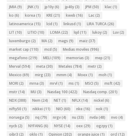
JMIA
(9)
JNK
(1)
jp10y
(6)
jp40y
(3)
JPM
(50)
klac
(1)
ko
(6)
korea
(1)
KRE
(21)
kweb
(16)
Lac
(2)
latinoamerica
(15)
lcid
(1)
linkusd
(1)
LIRA TURCA
(26)
LIT
(10)
LITIO
(10)
LOMA
(22)
lqd
(11)
lukoy
(2)
Luv
(2)
luxemburgo
(2)
MA
(2)
mags
(9)
maiz
(37)
market cap
(110)
mcd
(5)
Medias moviles
(996)
megafono
(219)
MELI
(109)
memorias
(3)
mep
(21)
Merval
(594)
meta
(30)
Metales
(784)
metr
(2)
Mexico
(69)
mirg
(23)
mmm
(4)
Moex
(1)
moh
(1)
MORI
(2)
mrna
(3)
mrvl
(1)
ms
(1)
MSCI
(5)
msft
(42)
mstr
(14)
MU
(3)
Nasdaq 100
(422)
Nasdaq comp.
(201)
NDX
(388)
Nem
(24)
NET
(1)
NFLX
(14)
nickel
(6)
nifty50
(1)
nikkei
(11)
NIO
(60)
nke
(16)
nok
(1)
noruega
(5)
nq
(79)
nrgv
(4)
nu
(33)
nvda
(48)
nvo
(4)
nycb
(2)
NYFANG
(6)
NYSE
(14)
oex
(29)
ogzpy
(1)
oibr3
(2)
oklo
(1)
Opinion
(202)
orange juice
(1)
orcl
(12)