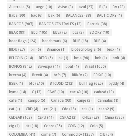
Australia
(5)
avgo
(10)
Aviso
(3)
azul
(27)
B
(3)
BA
(23)
Baba
(99)
bac
(6)
bak
(6)
BALANCES
(88)
BALTIC DRY
(1)
BANCOS
(907)
BANCOS CENTRALES
(13)
Barrick
(38)
BBAR
(89)
Bbd
(105)
bbva
(2)
bcs
(3)
BDORY
(10)
bear flags
(124)
benchmark
(6)
BHIP
(18)
BHP
(4)
BIDU
(27)
bili
(6)
Binance
(1)
biotecnologia
(6)
biox
(1)
BITCOIN
(214)
BITO
(5)
bk
(1)
bma
(98)
bnb
(1)
bolt
(4)
BONOS
(842)
Bovespa
(41)
bpat
(1)
Brasil
(1050)
brecha
(4)
Brexit
(4)
brfs
(7)
BRK/A
(2)
BRK/B
(10)
BSBR
(1)
btc
(210)
BTCUSD
(212)
bull flag
(625)
byddy
(4)
byma
(14)
C
(13)
CAAP
(10)
cac 40
(10)
cadusd
(19)
cafe
(1)
campo
(5)
Canada
(93)
canje
(3)
Cannabis
(1)
cat
(1)
CBD
(4)
ccl
(21)
Cde
(18)
cds
(1)
ceco2
(9)
CEDEAR
(103)
CEPU
(41)
CGPA2
(2)
CHILE
(28)
China
(585)
cig
(1)
citi
(18)
Cobre
(35)
COIN
(12)
Colo
(5)
COLOMBIA
(41)
come
(7)
Commodity
(1257)
Crb
(54)