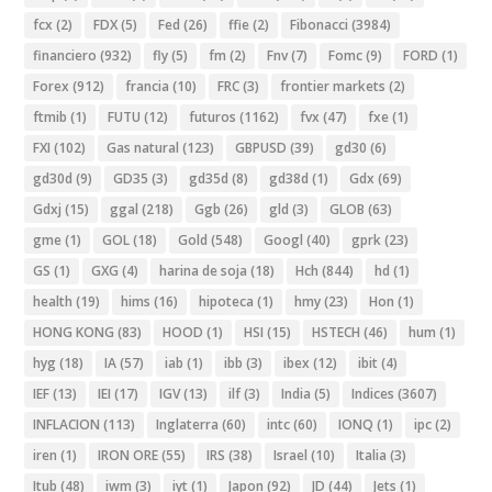
fcx
(2)
FDX
(5)
Fed
(26)
ffie
(2)
Fibonacci
(3984)
financiero
(932)
fly
(5)
fm
(2)
Fnv
(7)
Fomc
(9)
FORD
(1)
Forex
(912)
francia
(10)
FRC
(3)
frontier markets
(2)
ftmib
(1)
FUTU
(12)
futuros
(1162)
fvx
(47)
fxe
(1)
FXI
(102)
Gas natural
(123)
GBPUSD
(39)
gd30
(6)
gd30d
(9)
GD35
(3)
gd35d
(8)
gd38d
(1)
Gdx
(69)
Gdxj
(15)
ggal
(218)
Ggb
(26)
gld
(3)
GLOB
(63)
gme
(1)
GOL
(18)
Gold
(548)
Googl
(40)
gprk
(23)
GS
(1)
GXG
(4)
harina de soja
(18)
Hch
(844)
hd
(1)
health
(19)
hims
(16)
hipoteca
(1)
hmy
(23)
Hon
(1)
HONG KONG
(83)
HOOD
(1)
HSI
(15)
HSTECH
(46)
hum
(1)
hyg
(18)
IA
(57)
iab
(1)
ibb
(3)
ibex
(12)
ibit
(4)
IEF
(13)
IEI
(17)
IGV
(13)
ilf
(3)
India
(5)
Indices
(3607)
INFLACION
(113)
Inglaterra
(60)
intc
(60)
IONQ
(1)
ipc
(2)
iren
(1)
IRON ORE
(55)
IRS
(38)
Israel
(10)
Italia
(3)
Itub
(48)
iwm
(3)
iyt
(1)
Japon
(92)
JD
(44)
Jets
(1)