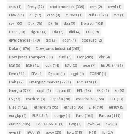
cres
(1)
Cresy
(30)
cripto moneda
(339)
crm
(2)
crwd
(1)
CRWV
(1)
CS
(12)
csco
(3)
cursos
(1)
cuña
(1926)
cvs
(1)
cvx
(33)
Dax
(26)
DB
(6)
dba
(2)
Deja vu
(134)
Desp
(10)
dgcu2
(4)
Dia
(2)
didi
(4)
Dis
(19)
divergencias
(140)
dlo
(3)
docn
(1)
dogeusd
(2)
Dolar
(1670)
Dow Jones Industrial
(265)
Dow Jones Transport
(88)
duol
(2)
Dxy
(289)
ebr
(4)
ECB
(5)
ECH
(12)
edn
(14)
EDU
(2)
ee.u
(7)
EE.UU.
(4496)
Eem
(211)
EFA
(1)
Egipto
(1)
egpt
(1)
EGRNF
(1)
Emb
(32)
Emerging market
(2231)
encuesta
(1)
Energia
(377)
enph
(1)
epam
(3)
EPU
(14)
ERIC
(1)
Erj
(3)
ES
(73)
escritos
(3)
España
(20)
estadistica
(158)
ETF
(13)
ETFs
(1722)
ethereum
(95)
ethusd
(96)
ETN
(10)
eu10y
(5)
eurgbp
(1)
EURILS
(2)
eurjpy
(1)
Euro
(104)
Europa
(119)
eurusd
(105)
EVERGRANDE
(1)
Ewg
(1)
ewh
(4)
ewj
(3)
ewp
(2)
EWU
(3)
eww
(28)
Ewz
(318)
F
(1)
fb
(27)