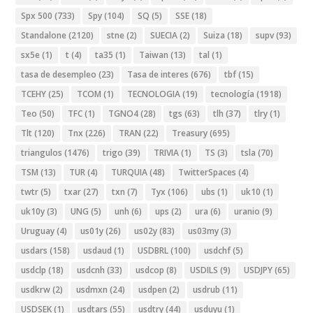
Spx 500
(733)
Spy
(104)
SQ
(5)
SSE
(18)
Standalone
(2120)
stne
(2)
SUECIA
(2)
Suiza
(18)
supv
(93)
sx5e
(1)
t
(4)
ta35
(1)
Taiwan
(13)
tal
(1)
tasa de desempleo
(23)
Tasa de interes
(676)
tbf
(15)
TCEHY
(25)
TCOM
(1)
TECNOLOGIA
(19)
tecnología
(1918)
Teo
(50)
TFC
(1)
TGNO4
(28)
tgs
(63)
tlh
(37)
tlry
(1)
Tlt
(120)
Tnx
(226)
TRAN
(22)
Treasury
(695)
triangulos
(1476)
trigo
(39)
TRIVIA
(1)
TS
(3)
tsla
(70)
TSM
(13)
TUR
(4)
TURQUIA
(48)
TwitterSpaces
(4)
twtr
(5)
txar
(27)
txn
(7)
Tyx
(106)
ubs
(1)
uk10
(1)
uk10y
(3)
UNG
(5)
unh
(6)
ups
(2)
ura
(6)
uranio
(9)
Uruguay
(4)
us01y
(26)
us02y
(83)
us03my
(3)
usdars
(158)
usdaud
(1)
USDBRL
(100)
usdchf
(5)
usdclp
(18)
usdcnh
(33)
usdcop
(8)
USDILS
(9)
USDJPY
(65)
usdkrw
(2)
usdmxn
(24)
usdpen
(2)
usdrub
(11)
USDSEK
(1)
usdtars
(55)
usdtry
(44)
usduyu
(1)