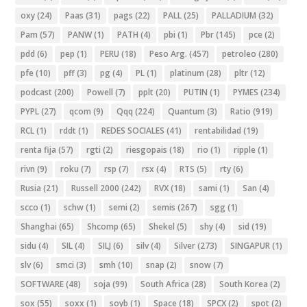
oxy
(24)
Paas
(31)
pags
(22)
PALL
(25)
PALLADIUM
(32)
Pam
(57)
PANW
(1)
PATH
(4)
pbi
(1)
Pbr
(145)
pce
(2)
pdd
(6)
pep
(1)
PERU
(18)
Peso Arg.
(457)
petroleo
(280)
pfe
(10)
pff
(3)
pg
(4)
PL
(1)
platinum
(28)
pltr
(12)
podcast
(200)
Powell
(7)
pplt
(20)
PUTIN
(1)
PYMES
(234)
PYPL
(27)
qcom
(9)
Qqq
(224)
Quantum
(3)
Ratio
(919)
RCL
(1)
rddt
(1)
REDES SOCIALES
(41)
rentabilidad
(19)
renta fija
(57)
rgti
(2)
riesgopais
(18)
rio
(1)
ripple
(1)
rivn
(9)
roku
(7)
rsp
(7)
rsx
(4)
RTS
(5)
rty
(6)
Rusia
(21)
Russell 2000
(242)
RVX
(18)
sami
(1)
San
(4)
scco
(1)
schw
(1)
semi
(2)
semis
(267)
sgg
(1)
Shanghai
(65)
Shcomp
(65)
Shekel
(5)
shy
(4)
sid
(19)
sidu
(4)
SIL
(4)
SILJ
(6)
silv
(4)
Silver
(273)
SINGAPUR
(1)
slv
(6)
smci
(3)
smh
(10)
snap
(2)
snow
(7)
SOFTWARE
(48)
soja
(99)
South Africa
(28)
South Korea
(2)
sox
(55)
soxx
(1)
soyb
(1)
Space
(18)
SPCX
(2)
spot
(2)