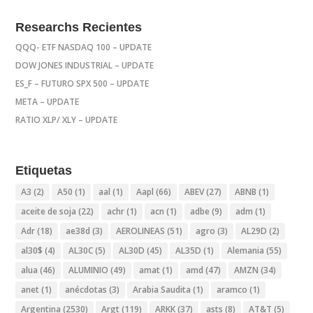
Researchs Recientes
QQQ- ETF NASDAQ 100 – UPDATE
DOW JONES INDUSTRIAL – UPDATE
ES_F – FUTURO SPX 500 – UPDATE
META – UPDATE
RATIO XLP/ XLY – UPDATE
Etiquetas
A3
(2)
A50
(1)
aal
(1)
Aapl
(66)
ABEV
(27)
ABNB
(1)
aceite de soja
(22)
achr
(1)
acn
(1)
adbe
(9)
adm
(1)
Adr
(18)
ae38d
(3)
AEROLINEAS
(51)
agro
(3)
AL29D
(2)
al30$
(4)
AL30C
(5)
AL30D
(45)
AL35D
(1)
Alemania
(55)
alua
(46)
ALUMINIO
(49)
amat
(1)
amd
(47)
AMZN
(34)
anet
(1)
anécdotas
(3)
Arabia Saudita
(1)
aramco
(1)
Argentina
(2530)
Argt
(119)
ARKK
(37)
asts
(8)
AT&T
(5)