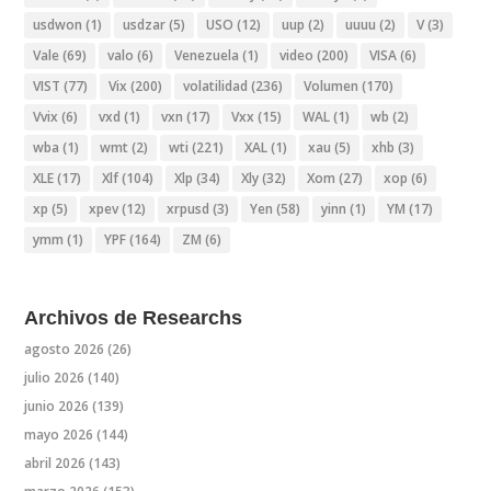
usdwon
(1)
usdzar
(5)
USO
(12)
uup
(2)
uuuu
(2)
V
(3)
Vale
(69)
valo
(6)
Venezuela
(1)
video
(200)
VISA
(6)
VIST
(77)
Vix
(200)
volatilidad
(236)
Volumen
(170)
Vvix
(6)
vxd
(1)
vxn
(17)
Vxx
(15)
WAL
(1)
wb
(2)
wba
(1)
wmt
(2)
wti
(221)
XAL
(1)
xau
(5)
xhb
(3)
XLE
(17)
Xlf
(104)
Xlp
(34)
Xly
(32)
Xom
(27)
xop
(6)
xp
(5)
xpev
(12)
xrpusd
(3)
Yen
(58)
yinn
(1)
YM
(17)
ymm
(1)
YPF
(164)
ZM
(6)
Archivos de Researchs
agosto 2026
(26)
julio 2026
(140)
junio 2026
(139)
mayo 2026
(144)
abril 2026
(143)