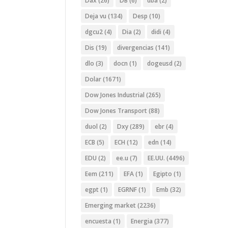
Dax
(26)
DB
(6)
dba
(2)
Deja vu
(134)
Desp
(10)
dgcu2
(4)
Dia
(2)
didi
(4)
Dis
(19)
divergencias
(141)
dlo
(3)
docn
(1)
dogeusd
(2)
Dolar
(1671)
Dow Jones Industrial
(265)
Dow Jones Transport
(88)
duol
(2)
Dxy
(289)
ebr
(4)
ECB
(5)
ECH
(12)
edn
(14)
EDU
(2)
ee.u
(7)
EE.UU.
(4496)
Eem
(211)
EFA
(1)
Egipto
(1)
egpt
(1)
EGRNF
(1)
Emb
(32)
Emerging market
(2236)
encuesta
(1)
Energia
(377)