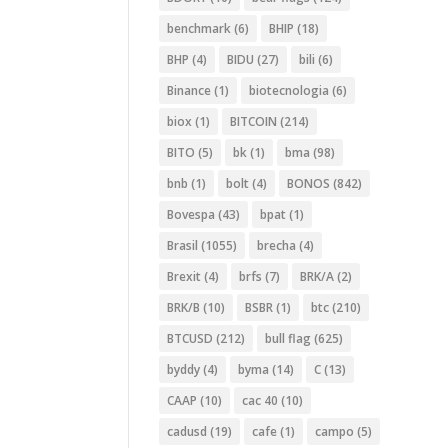
benchmark
(6)
BHIP
(18)
BHP
(4)
BIDU
(27)
bili
(6)
Binance
(1)
biotecnologia
(6)
biox
(1)
BITCOIN
(214)
BITO
(5)
bk
(1)
bma
(98)
bnb
(1)
bolt
(4)
BONOS
(842)
Bovespa
(43)
bpat
(1)
Brasil
(1055)
brecha
(4)
Brexit
(4)
brfs
(7)
BRK/A
(2)
BRK/B
(10)
BSBR
(1)
btc
(210)
BTCUSD
(212)
bull flag
(625)
byddy
(4)
byma
(14)
C
(13)
CAAP
(10)
cac 40
(10)
cadusd
(19)
cafe
(1)
campo
(5)