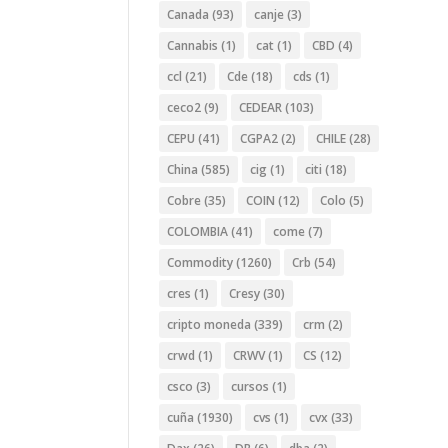
Canada
(93)
canje
(3)
Cannabis
(1)
cat
(1)
CBD
(4)
ccl
(21)
Cde
(18)
cds
(1)
ceco2
(9)
CEDEAR
(103)
CEPU
(41)
CGPA2
(2)
CHILE
(28)
China
(585)
cig
(1)
citi
(18)
Cobre
(35)
COIN
(12)
Colo
(5)
COLOMBIA
(41)
come
(7)
Commodity
(1260)
Crb
(54)
cres
(1)
Cresy
(30)
cripto moneda
(339)
crm
(2)
crwd
(1)
CRWV
(1)
CS
(12)
csco
(3)
cursos
(1)
cuña
(1930)
cvs
(1)
cvx
(33)