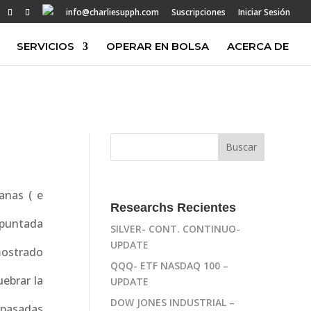
info@charliesupph.com
Suscripciones
Iniciar Sesión
SERVICIOS
OPERAR EN BOLSA
ACERCA DE
anas ( e
Researchs Recientes
apuntada
SILVER- CONT. CONTINUO-
UPDATE
mostrado
QQQ- ETF NASDAQ 100 –
ebrar la
UPDATE
DOW JONES INDUSTRIAL –
 pasadas