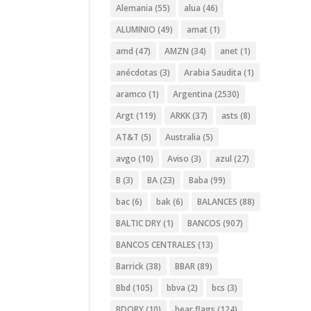
Alemania
(55)
alua
(46)
ALUMINIO
(49)
amat
(1)
amd
(47)
AMZN
(34)
anet
(1)
anécdotas
(3)
Arabia Saudita
(1)
aramco
(1)
Argentina
(2530)
Argt
(119)
ARKK
(37)
asts
(8)
AT&T
(5)
Australia
(5)
avgo
(10)
Aviso
(3)
azul
(27)
B
(3)
BA
(23)
Baba
(99)
bac
(6)
bak
(6)
BALANCES
(88)
BALTIC DRY
(1)
BANCOS
(907)
BANCOS CENTRALES
(13)
Barrick
(38)
BBAR
(89)
Bbd
(105)
bbva
(2)
bcs
(3)
BDORY
(10)
bear flags
(124)