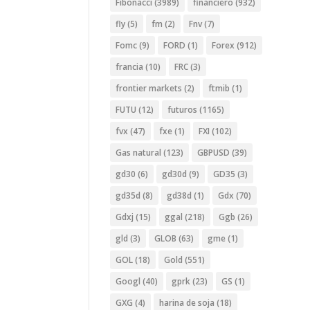
Fibonacci
(3989)
financiero
(932)
fly
(5)
fm
(2)
Fnv
(7)
Fomc
(9)
FORD
(1)
Forex
(912)
francia
(10)
FRC
(3)
frontier markets
(2)
ftmib
(1)
FUTU
(12)
futuros
(1165)
fvx
(47)
fxe
(1)
FXI
(102)
Gas natural
(123)
GBPUSD
(39)
gd30
(6)
gd30d
(9)
GD35
(3)
gd35d
(8)
gd38d
(1)
Gdx
(70)
Gdxj
(15)
ggal
(218)
Ggb
(26)
gld
(3)
GLOB
(63)
gme
(1)
GOL
(18)
Gold
(551)
Googl
(40)
gprk
(23)
GS
(1)
GXG
(4)
harina de soja
(18)