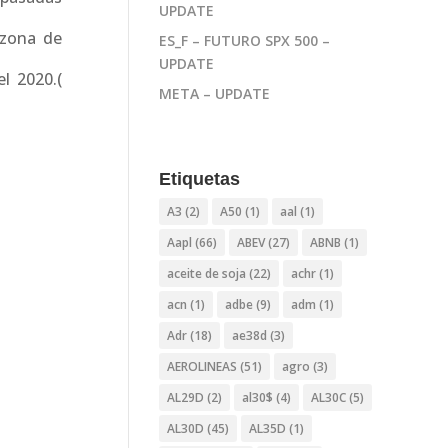
UPDATE
 zona de
ES_F – FUTURO SPX 500 –
UPDATE
l 2020.(
META – UPDATE
Etiquetas
A3
(2)
A50
(1)
aal
(1)
Aapl
(66)
ABEV
(27)
ABNB
(1)
aceite de soja
(22)
achr
(1)
acn
(1)
adbe
(9)
adm
(1)
Adr
(18)
ae38d
(3)
AEROLINEAS
(51)
agro
(3)
AL29D
(2)
al30$
(4)
AL30C
(5)
AL30D
(45)
AL35D
(1)