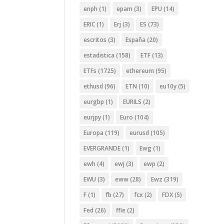
enph
(1)
epam
(3)
EPU
(14)
ERIC
(1)
Erj
(3)
ES
(73)
escritos
(3)
España
(20)
estadistica
(158)
ETF
(13)
ETFs
(1725)
ethereum
(95)
ethusd
(96)
ETN
(10)
eu10y
(5)
eurgbp
(1)
EURILS
(2)
eurjpy
(1)
Euro
(104)
Europa
(119)
eurusd
(105)
EVERGRANDE
(1)
Ewg
(1)
ewh
(4)
ewj
(3)
ewp
(2)
EWU
(3)
eww
(28)
Ewz
(319)
F
(1)
fb
(27)
fcx
(2)
FDX
(5)
Fed
(26)
ffie
(2)