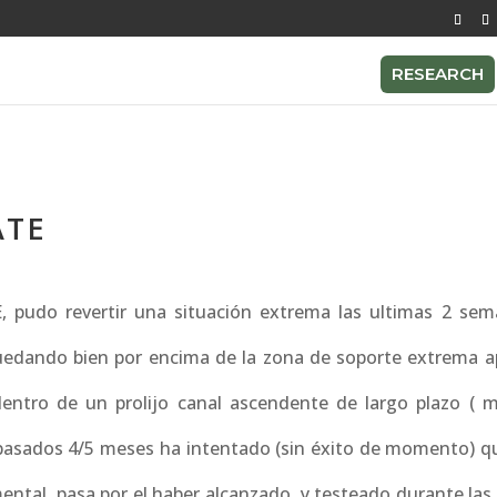
RESEARCH
ATE
 pudo revertir una situación extrema las ultimas 2 sem
quedando bien por encima de la zona de soporte extrema 
 dentro de un prolijo canal ascendente de largo plazo ( 
pasados 4/5 meses ha intentado (sin éxito de momento) qu
mental pasa por el haber alcanzado y testeado durante las