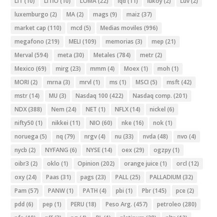
LIT
(10)
LITIO
(10)
LOMA
(22)
lqd
(11)
lukoy
(2)
Luv
(2)
luxemburgo
(2)
MA
(2)
mags
(9)
maiz
(37)
market cap
(110)
mcd
(5)
Medias moviles
(996)
megafono
(219)
MELI
(109)
memorias
(3)
mep
(21)
Merval
(594)
meta
(30)
Metales
(784)
metr
(2)
Mexico
(69)
mirg
(23)
mmm
(4)
Moex
(1)
moh
(1)
MORI
(2)
mrna
(3)
mrvl
(1)
ms
(1)
MSCI
(5)
msft
(42)
mstr
(14)
MU
(3)
Nasdaq 100
(422)
Nasdaq comp.
(201)
NDX
(388)
Nem
(24)
NET
(1)
NFLX
(14)
nickel
(6)
nifty50
(1)
nikkei
(11)
NIO
(60)
nke
(16)
nok
(1)
noruega
(5)
nq
(79)
nrgv
(4)
nu
(33)
nvda
(48)
nvo
(4)
nycb
(2)
NYFANG
(6)
NYSE
(14)
oex
(29)
ogzpy
(1)
oibr3
(2)
oklo
(1)
Opinion
(202)
orange juice
(1)
orcl
(12)
oxy
(24)
Paas
(31)
pags
(23)
PALL
(25)
PALLADIUM
(32)
Pam
(57)
PANW
(1)
PATH
(4)
pbi
(1)
Pbr
(145)
pce
(2)
pdd
(6)
pep
(1)
PERU
(18)
Peso Arg.
(457)
petroleo
(280)