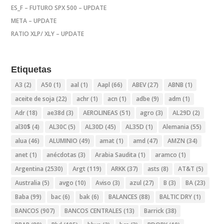
ES_F – FUTURO SPX 500 – UPDATE
META – UPDATE
RATIO XLP/ XLY – UPDATE
Etiquetas
A3
(2)
A50
(1)
aal
(1)
Aapl
(66)
ABEV
(27)
ABNB
(1)
aceite de soja
(22)
achr
(1)
acn
(1)
adbe
(9)
adm
(1)
Adr
(18)
ae38d
(3)
AEROLINEAS
(51)
agro
(3)
AL29D
(2)
al30$
(4)
AL30C
(5)
AL30D
(45)
AL35D
(1)
Alemania
(55)
alua
(46)
ALUMINIO
(49)
amat
(1)
amd
(47)
AMZN
(34)
anet
(1)
anécdotas
(3)
Arabia Saudita
(1)
aramco
(1)
Argentina
(2530)
Argt
(119)
ARKK
(37)
asts
(8)
AT&T
(5)
Australia
(5)
avgo
(10)
Aviso
(3)
azul
(27)
B
(3)
BA
(23)
Baba
(99)
bac
(6)
bak
(6)
BALANCES
(88)
BALTIC DRY
(1)
BANCOS
(907)
BANCOS CENTRALES
(13)
Barrick
(38)