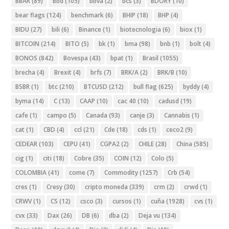
BBAR
(89)
Bbd
(105)
bbva
(2)
bcs
(3)
BDORY
(10)
bear flags
(124)
benchmark
(6)
BHIP
(18)
BHP
(4)
BIDU
(27)
bili
(6)
Binance
(1)
biotecnologia
(6)
biox
(1)
BITCOIN
(214)
BITO
(5)
bk
(1)
bma
(98)
bnb
(1)
bolt
(4)
BONOS
(842)
Bovespa
(43)
bpat
(1)
Brasil
(1055)
brecha
(4)
Brexit
(4)
brfs
(7)
BRK/A
(2)
BRK/B
(10)
BSBR
(1)
btc
(210)
BTCUSD
(212)
bull flag
(625)
byddy
(4)
byma
(14)
C
(13)
CAAP
(10)
cac 40
(10)
cadusd
(19)
cafe
(1)
campo
(5)
Canada
(93)
canje
(3)
Cannabis
(1)
cat
(1)
CBD
(4)
ccl
(21)
Cde
(18)
cds
(1)
ceco2
(9)
CEDEAR
(103)
CEPU
(41)
CGPA2
(2)
CHILE
(28)
China
(585)
cig
(1)
citi
(18)
Cobre
(35)
COIN
(12)
Colo
(5)
COLOMBIA
(41)
come
(7)
Commodity
(1257)
Crb
(54)
cres
(1)
Cresy
(30)
cripto moneda
(339)
crm
(2)
crwd
(1)
CRWV
(1)
CS
(12)
csco
(3)
cursos
(1)
cuña
(1928)
cvs
(1)
cvx
(33)
Dax
(26)
DB
(6)
dba
(2)
Deja vu
(134)