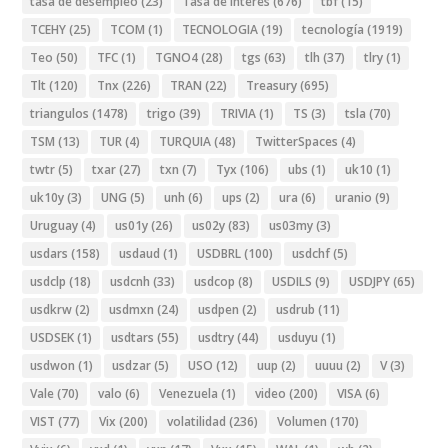
tasa de desempleo
(23)
Tasa de interes
(676)
tbf
(15)
TCEHY
(25)
TCOM
(1)
TECNOLOGIA
(19)
tecnología
(1919)
Teo
(50)
TFC
(1)
TGNO4
(28)
tgs
(63)
tlh
(37)
tlry
(1)
Tlt
(120)
Tnx
(226)
TRAN
(22)
Treasury
(695)
triangulos
(1478)
trigo
(39)
TRIVIA
(1)
TS
(3)
tsla
(70)
TSM
(13)
TUR
(4)
TURQUIA
(48)
TwitterSpaces
(4)
twtr
(5)
txar
(27)
txn
(7)
Tyx
(106)
ubs
(1)
uk10
(1)
uk10y
(3)
UNG
(5)
unh
(6)
ups
(2)
ura
(6)
uranio
(9)
Uruguay
(4)
us01y
(26)
us02y
(83)
us03my
(3)
usdars
(158)
usdaud
(1)
USDBRL
(100)
usdchf
(5)
usdclp
(18)
usdcnh
(33)
usdcop
(8)
USDILS
(9)
USDJPY
(65)
usdkrw
(2)
usdmxn
(24)
usdpen
(2)
usdrub
(11)
USDSEK
(1)
usdtars
(55)
usdtry
(44)
usduyu
(1)
usdwon
(1)
usdzar
(5)
USO
(12)
uup
(2)
uuuu
(2)
V
(3)
Vale
(70)
valo
(6)
Venezuela
(1)
video
(200)
VISA
(6)
VIST
(77)
Vix
(200)
volatilidad
(236)
Volumen
(170)