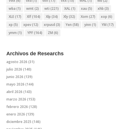
Vvix
(6)
vxd
(1)
vxn
(17)
Vxx
(15)
WAL
(1)
wb
(2)
wba
(1)
wmt
(2)
wti
(221)
XAL
(1)
xau
(5)
xhb
(3)
XLE
(17)
Xlf
(104)
Xlp
(34)
Xly
(32)
Xom
(27)
xop
(6)
xp
(5)
xpev
(12)
xrpusd
(3)
Yen
(58)
yinn
(1)
YM
(17)
ymm
(1)
YPF
(164)
ZM
(6)
Archivos de Researchs
agosto 2026
(31)
julio 2026
(140)
junio 2026
(139)
mayo 2026
(144)
abril 2026
(143)
marzo 2026
(153)
febrero 2026
(128)
enero 2026
(139)
diciembre 2025
(146)