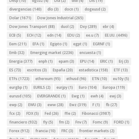
Desp
(10)
dgcu2
(4)
Dia
(2)
didi
(4)
Dis
(19)
divergencias
(140)
dlo
(3)
docn
(1)
dogeusd
(2)
Dolar
(1671)
Dow Jones Industrial
(265)
Dow Jones Transport
(88)
duol
(2)
Dxy
(289)
ebr
(4)
ECB
(5)
ECH
(12)
edn
(14)
EDU
(2)
ee.u
(7)
EE.UU.
(4496)
Eem
(211)
EFA
(1)
Egipto
(1)
egpt
(1)
EGRNF
(1)
Emb
(32)
Emerging market
(2236)
encuesta
(1)
Energia
(377)
enph
(1)
epam
(3)
EPU
(14)
ERIC
(1)
Erj
(3)
ES
(73)
escritos
(3)
España
(20)
estadistica
(158)
ETF
(13)
ETFs
(1723)
ethereum
(95)
ethusd
(96)
ETN
(10)
eu10y
(5)
eurgbp
(1)
EURILS
(2)
eurjpy
(1)
Euro
(104)
Europa
(119)
eurusd
(105)
EVERGRANDE
(1)
Ewg
(1)
ewh
(4)
ewj
(3)
ewp
(2)
EWU
(3)
eww
(28)
Ewz
(319)
F
(1)
fb
(27)
fcx
(2)
FDX
(5)
Fed
(26)
ffie
(2)
Fibonacci
(3987)
financiero
(932)
fly
(5)
fm
(2)
Fnv
(7)
Fomc
(9)
FORD
(1)
Forex
(912)
francia
(10)
FRC
(3)
frontier markets
(2)