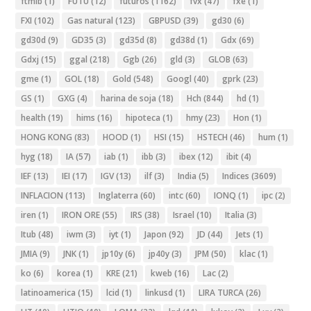
ftmib
(1)
FUTU
(12)
futuros
(1162)
fvx
(47)
fxe
(1)
FXI
(102)
Gas natural
(123)
GBPUSD
(39)
gd30
(6)
gd30d
(9)
GD35
(3)
gd35d
(8)
gd38d
(1)
Gdx
(69)
Gdxj
(15)
ggal
(218)
Ggb
(26)
gld
(3)
GLOB
(63)
gme
(1)
GOL
(18)
Gold
(548)
Googl
(40)
gprk
(23)
GS
(1)
GXG
(4)
harina de soja
(18)
Hch
(844)
hd
(1)
health
(19)
hims
(16)
hipoteca
(1)
hmy
(23)
Hon
(1)
HONG KONG
(83)
HOOD
(1)
HSI
(15)
HSTECH
(46)
hum
(1)
hyg
(18)
IA
(57)
iab
(1)
ibb
(3)
ibex
(12)
ibit
(4)
IEF
(13)
IEI
(17)
IGV
(13)
ilf
(3)
India
(5)
Indices
(3609)
INFLACION
(113)
Inglaterra
(60)
intc
(60)
IONQ
(1)
ipc
(2)
iren
(1)
IRON ORE
(55)
IRS
(38)
Israel
(10)
Italia
(3)
Itub
(48)
iwm
(3)
iyt
(1)
Japon
(92)
JD
(44)
Jets
(1)
JMIA
(9)
JNK
(1)
jp10y
(6)
jp40y
(3)
JPM
(50)
klac
(1)
ko
(6)
korea
(1)
KRE
(21)
kweb
(16)
Lac
(2)
latinoamerica
(15)
lcid
(1)
linkusd
(1)
LIRA TURCA
(26)