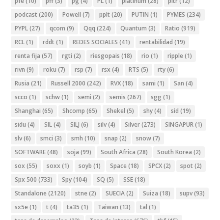
pfe
(10)
pff
(3)
pg
(4)
PL
(1)
platinum
(28)
pltr
(12)
podcast
(200)
Powell
(7)
pplt
(20)
PUTIN
(1)
PYMES
(234)
PYPL
(27)
qcom
(9)
Qqq
(224)
Quantum
(3)
Ratio
(919)
RCL
(1)
rddt
(1)
REDES SOCIALES
(41)
rentabilidad
(19)
renta fija
(57)
rgti
(2)
riesgopais
(18)
rio
(1)
ripple
(1)
rivn
(9)
roku
(7)
rsp
(7)
rsx
(4)
RTS
(5)
rty
(6)
Rusia
(21)
Russell 2000
(242)
RVX
(18)
sami
(1)
San
(4)
scco
(1)
schw
(1)
semi
(2)
semis
(267)
sgg
(1)
Shanghai
(65)
Shcomp
(65)
Shekel
(5)
shy
(4)
sid
(19)
sidu
(4)
SIL
(4)
SILJ
(6)
silv
(4)
Silver
(273)
SINGAPUR
(1)
slv
(6)
smci
(3)
smh
(10)
snap
(2)
snow
(7)
SOFTWARE
(48)
soja
(99)
South Africa
(28)
South Korea
(2)
sox
(55)
soxx
(1)
soyb
(1)
Space
(18)
SPCX
(2)
spot
(2)
Spx 500
(733)
Spy
(104)
SQ
(5)
SSE
(18)
Standalone
(2120)
stne
(2)
SUECIA
(2)
Suiza
(18)
supv
(93)
sx5e
(1)
t
(4)
ta35
(1)
Taiwan
(13)
tal
(1)