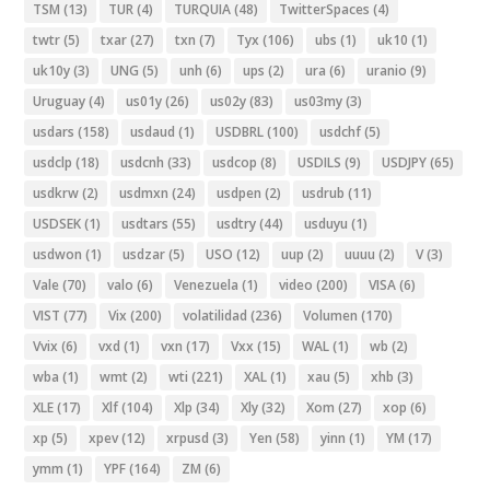
TSM
(13)
TUR
(4)
TURQUIA
(48)
TwitterSpaces
(4)
twtr
(5)
txar
(27)
txn
(7)
Tyx
(106)
ubs
(1)
uk10
(1)
uk10y
(3)
UNG
(5)
unh
(6)
ups
(2)
ura
(6)
uranio
(9)
Uruguay
(4)
us01y
(26)
us02y
(83)
us03my
(3)
usdars
(158)
usdaud
(1)
USDBRL
(100)
usdchf
(5)
usdclp
(18)
usdcnh
(33)
usdcop
(8)
USDILS
(9)
USDJPY
(65)
usdkrw
(2)
usdmxn
(24)
usdpen
(2)
usdrub
(11)
USDSEK
(1)
usdtars
(55)
usdtry
(44)
usduyu
(1)
usdwon
(1)
usdzar
(5)
USO
(12)
uup
(2)
uuuu
(2)
V
(3)
Vale
(70)
valo
(6)
Venezuela
(1)
video
(200)
VISA
(6)
VIST
(77)
Vix
(200)
volatilidad
(236)
Volumen
(170)
Vvix
(6)
vxd
(1)
vxn
(17)
Vxx
(15)
WAL
(1)
wb
(2)
wba
(1)
wmt
(2)
wti
(221)
XAL
(1)
xau
(5)
xhb
(3)
XLE
(17)
Xlf
(104)
Xlp
(34)
Xly
(32)
Xom
(27)
xop
(6)
xp
(5)
xpev
(12)
xrpusd
(3)
Yen
(58)
yinn
(1)
YM
(17)
ymm
(1)
YPF
(164)
ZM
(6)