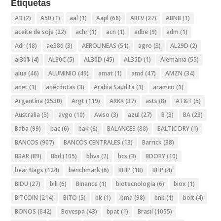
Etiquetas
A3
(2)
A50
(1)
aal
(1)
Aapl
(66)
ABEV
(27)
ABNB
(1)
aceite de soja
(22)
achr
(1)
acn
(1)
adbe
(9)
adm
(1)
Adr
(18)
ae38d
(3)
AEROLINEAS
(51)
agro
(3)
AL29D
(2)
al30$
(4)
AL30C
(5)
AL30D
(45)
AL35D
(1)
Alemania
(55)
alua
(46)
ALUMINIO
(49)
amat
(1)
amd
(47)
AMZN
(34)
anet
(1)
anécdotas
(3)
Arabia Saudita
(1)
aramco
(1)
Argentina
(2530)
Argt
(119)
ARKK
(37)
asts
(8)
AT&T
(5)
Australia
(5)
avgo
(10)
Aviso
(3)
azul
(27)
B
(3)
BA
(23)
Baba
(99)
bac
(6)
bak
(6)
BALANCES
(88)
BALTIC DRY
(1)
BANCOS
(907)
BANCOS CENTRALES
(13)
Barrick
(38)
BBAR
(89)
Bbd
(105)
bbva
(2)
bcs
(3)
BDORY
(10)
bear flags
(124)
benchmark
(6)
BHIP
(18)
BHP
(4)
BIDU
(27)
bili
(6)
Binance
(1)
biotecnologia
(6)
biox
(1)
BITCOIN
(214)
BITO
(5)
bk
(1)
bma
(98)
bnb
(1)
bolt
(4)
BONOS
(842)
Bovespa
(43)
bpat
(1)
Brasil
(1055)