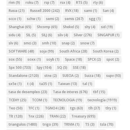
rivn
(9)
roku
(7)
rsp
(7)
rsx
(4)
RTS
(5)
rty
(6)
Rusia
(21)
Russell 2000
(242)
RVX
(18)
sami
(1)
San
(4)
scco
(1)
schw
(1)
semi
(2)
semis
(267)
sgg
(1)
Shanghai
(65)
Shcomp
(65)
Shekel
(5)
shy
(4)
sid
(19)
sidu
(4)
SIL
(5)
SILJ
(6)
silv
(4)
Silver
(276)
SINGAPUR
(1)
slv
(6)
smci
(3)
smh
(10)
snap
(2)
snow
(7)
SOFTWARE
(48)
soja
(99)
South Africa
(28)
South Korea
(2)
sox
(55)
soxx
(1)
soyb
(1)
Space
(18)
SPCX
(2)
spot
(2)
Spx 500
(733)
Spy
(104)
SQ
(5)
SSE
(18)
Standalone
(2120)
stne
(2)
SUECIA
(2)
Suiza
(18)
supv
(93)
sx5e
(1)
t
(4)
ta35
(1)
Taiwan
(13)
tal
(1)
tasa de desempleo
(23)
Tasa de interes
(676)
tbf
(15)
TCEHY
(25)
TCOM
(1)
TECNOLOGIA
(19)
tecnología
(1919)
Teo
(50)
TFC
(1)
TGNO4
(28)
tgs
(63)
tlh
(37)
tlry
(1)
Tlt
(120)
Tnx
(226)
TRAN
(22)
Treasury
(695)
triangulos
(1480)
trigo
(39)
TRIVIA
(1)
TS
(3)
tsla
(70)