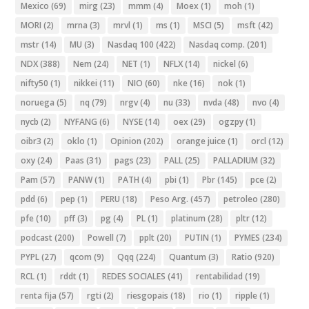
Mexico
(69)
mirg
(23)
mmm
(4)
Moex
(1)
moh
(1)
MORI
(2)
mrna
(3)
mrvl
(1)
ms
(1)
MSCI
(5)
msft
(42)
mstr
(14)
MU
(3)
Nasdaq 100
(422)
Nasdaq comp.
(201)
NDX
(388)
Nem
(24)
NET
(1)
NFLX
(14)
nickel
(6)
nifty50
(1)
nikkei
(11)
NIO
(60)
nke
(16)
nok
(1)
noruega
(5)
nq
(79)
nrgv
(4)
nu
(33)
nvda
(48)
nvo
(4)
nycb
(2)
NYFANG
(6)
NYSE
(14)
oex
(29)
ogzpy
(1)
oibr3
(2)
oklo
(1)
Opinion
(202)
orange juice
(1)
orcl
(12)
oxy
(24)
Paas
(31)
pags
(23)
PALL
(25)
PALLADIUM
(32)
Pam
(57)
PANW
(1)
PATH
(4)
pbi
(1)
Pbr
(145)
pce
(2)
pdd
(6)
pep
(1)
PERU
(18)
Peso Arg.
(457)
petroleo
(280)
pfe
(10)
pff
(3)
pg
(4)
PL
(1)
platinum
(28)
pltr
(12)
podcast
(200)
Powell
(7)
pplt
(20)
PUTIN
(1)
PYMES
(234)
PYPL
(27)
qcom
(9)
Qqq
(224)
Quantum
(3)
Ratio
(920)
RCL
(1)
rddt
(1)
REDES SOCIALES
(41)
rentabilidad
(19)
renta fija
(57)
rgti
(2)
riesgopais
(18)
rio
(1)
ripple
(1)