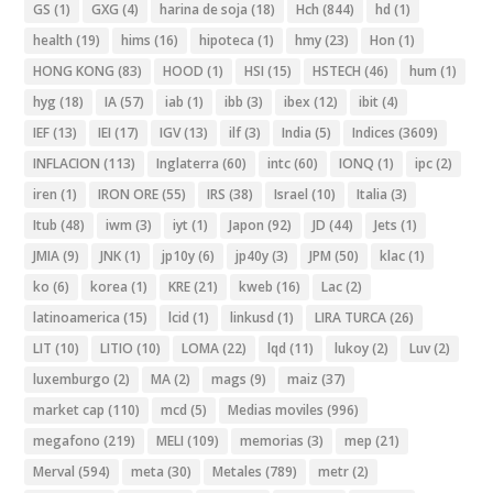
GS
(1)
GXG
(4)
harina de soja
(18)
Hch
(844)
hd
(1)
health
(19)
hims
(16)
hipoteca
(1)
hmy
(23)
Hon
(1)
HONG KONG
(83)
HOOD
(1)
HSI
(15)
HSTECH
(46)
hum
(1)
hyg
(18)
IA
(57)
iab
(1)
ibb
(3)
ibex
(12)
ibit
(4)
IEF
(13)
IEI
(17)
IGV
(13)
ilf
(3)
India
(5)
Indices
(3609)
INFLACION
(113)
Inglaterra
(60)
intc
(60)
IONQ
(1)
ipc
(2)
iren
(1)
IRON ORE
(55)
IRS
(38)
Israel
(10)
Italia
(3)
Itub
(48)
iwm
(3)
iyt
(1)
Japon
(92)
JD
(44)
Jets
(1)
JMIA
(9)
JNK
(1)
jp10y
(6)
jp40y
(3)
JPM
(50)
klac
(1)
ko
(6)
korea
(1)
KRE
(21)
kweb
(16)
Lac
(2)
latinoamerica
(15)
lcid
(1)
linkusd
(1)
LIRA TURCA
(26)
LIT
(10)
LITIO
(10)
LOMA
(22)
lqd
(11)
lukoy
(2)
Luv
(2)
luxemburgo
(2)
MA
(2)
mags
(9)
maiz
(37)
market cap
(110)
mcd
(5)
Medias moviles
(996)
megafono
(219)
MELI
(109)
memorias
(3)
mep
(21)
Merval
(594)
meta
(30)
Metales
(789)
metr
(2)