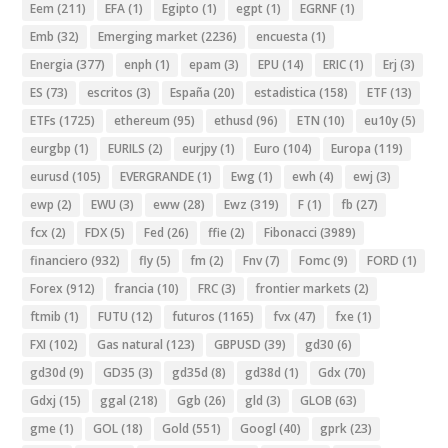
Eem
(211)
EFA
(1)
Egipto
(1)
egpt
(1)
EGRNF
(1)
Emb
(32)
Emerging market
(2236)
encuesta
(1)
Energia
(377)
enph
(1)
epam
(3)
EPU
(14)
ERIC
(1)
Erj
(3)
ES
(73)
escritos
(3)
España
(20)
estadistica
(158)
ETF
(13)
ETFs
(1725)
ethereum
(95)
ethusd
(96)
ETN
(10)
eu10y
(5)
eurgbp
(1)
EURILS
(2)
eurjpy
(1)
Euro
(104)
Europa
(119)
eurusd
(105)
EVERGRANDE
(1)
Ewg
(1)
ewh
(4)
ewj
(3)
ewp
(2)
EWU
(3)
eww
(28)
Ewz
(319)
F
(1)
fb
(27)
fcx
(2)
FDX
(5)
Fed
(26)
ffie
(2)
Fibonacci
(3989)
financiero
(932)
fly
(5)
fm
(2)
Fnv
(7)
Fomc
(9)
FORD
(1)
Forex
(912)
francia
(10)
FRC
(3)
frontier markets
(2)
ftmib
(1)
FUTU
(12)
futuros
(1165)
fvx
(47)
fxe
(1)
FXI
(102)
Gas natural
(123)
GBPUSD
(39)
gd30
(6)
gd30d
(9)
GD35
(3)
gd35d
(8)
gd38d
(1)
Gdx
(70)
Gdxj
(15)
ggal
(218)
Ggb
(26)
gld
(3)
GLOB
(63)
gme
(1)
GOL
(18)
Gold
(551)
Googl
(40)
gprk
(23)