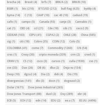
brecha
(4)
Brexit
(4)
brfs
(7)
BRK/A
(2)
BRK/B
(10)
BSBR
(1)
btc
(210)
BTCUSD
(212)
bull flag
(625)
byddy
(4)
byma
(14)
C
(13)
CAAP
(10)
cac 40
(10)
cadusd
(19)
cafe
(1)
campo
(5)
Canada
(93)
canje
(3)
Cannabis
(1)
cat
(1)
CBD
(4)
ccl
(21)
Cde
(18)
cds
(1)
ceco2
(9)
CEDEAR
(103)
CEPU
(41)
CGPA2
(2)
CHILE
(28)
China
(585)
cig
(1)
citi
(18)
Cobre
(35)
COIN
(12)
Colo
(5)
COLOMBIA
(41)
come
(7)
Commodity
(1260)
Crb
(54)
cres
(1)
Cresy
(30)
cripto moneda
(339)
crm
(2)
crwd
(1)
CRWV
(1)
CS
(12)
csco
(3)
cursos
(1)
cuña
(1930)
cvs
(1)
cvx
(33)
Dax
(26)
DB
(6)
dba
(2)
Deja vu
(134)
Desp
(10)
dgcu2
(4)
Dia
(2)
didi
(4)
Dis
(19)
divergencias
(141)
dlo
(3)
docn
(1)
dogeusd
(2)
Dolar
(1671)
Dow Jones Industrial
(265)
Dow Jones Transport
(88)
duol
(2)
Dxy
(289)
ebr
(4)
ECB
(5)
ECH
(12)
edn
(14)
EDU
(2)
ee.u
(7)
EE.UU.
(4496)