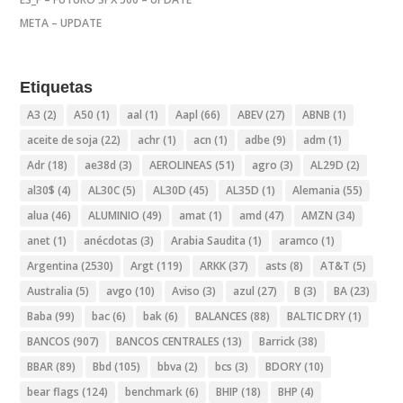
META – UPDATE
Etiquetas
A3
(2)
A50
(1)
aal
(1)
Aapl
(66)
ABEV
(27)
ABNB
(1)
aceite de soja
(22)
achr
(1)
acn
(1)
adbe
(9)
adm
(1)
Adr
(18)
ae38d
(3)
AEROLINEAS
(51)
agro
(3)
AL29D
(2)
al30$
(4)
AL30C
(5)
AL30D
(45)
AL35D
(1)
Alemania
(55)
alua
(46)
ALUMINIO
(49)
amat
(1)
amd
(47)
AMZN
(34)
anet
(1)
anécdotas
(3)
Arabia Saudita
(1)
aramco
(1)
Argentina
(2530)
Argt
(119)
ARKK
(37)
asts
(8)
AT&T
(5)
Australia
(5)
avgo
(10)
Aviso
(3)
azul
(27)
B
(3)
BA
(23)
Baba
(99)
bac
(6)
bak
(6)
BALANCES
(88)
BALTIC DRY
(1)
BANCOS
(907)
BANCOS CENTRALES
(13)
Barrick
(38)
BBAR
(89)
Bbd
(105)
bbva
(2)
bcs
(3)
BDORY
(10)
bear flags
(124)
benchmark
(6)
BHIP
(18)
BHP
(4)