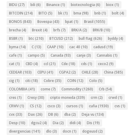
BIDU
(27)
bili
(6)
Binance
(1)
biotecnologia
(6)
biox
(1)
BITCOIN
(214)
BITO
(5)
bk
(1)
bma
(98)
bnb
(1)
bolt
(4)
BONOS
(843)
Bovespa
(43)
bpat
(1)
Brasil
(1055)
brecha
(4)
Brexit
(4)
brfs
(7)
BRK/A
(2)
BRK/B
(10)
BSBR
(1)
btc
(210)
BTCUSD
(212)
bull flag
(626)
byddy
(4)
byma
(14)
C
(13)
CAAP
(10)
cac 40
(10)
cadusd
(19)
cafe
(1)
campo
(5)
Canada
(93)
canje
(3)
Cannabis
(1)
cat
(1)
CBD
(4)
ccl
(21)
Cde
(18)
cds
(1)
ceco2
(9)
CEDEAR
(103)
CEPU
(41)
CGPA2
(2)
CHILE
(28)
China
(585)
cig
(1)
citi
(18)
Cobre
(35)
COIN
(12)
Colo
(5)
COLOMBIA
(41)
come
(7)
Commodity
(1260)
Crb
(54)
cres
(1)
Cresy
(30)
cripto moneda
(339)
crm
(2)
crwd
(1)
CRWV
(1)
CS
(12)
csco
(3)
cursos
(1)
cuña
(1930)
cvs
(1)
cvx
(33)
Dax
(26)
DB
(6)
dba
(2)
Deja vu
(134)
Desp
(10)
dgcu2
(4)
Dia
(2)
didi
(4)
Dis
(19)
divergencias
(141)
dlo
(3)
docn
(1)
dogeusd
(2)