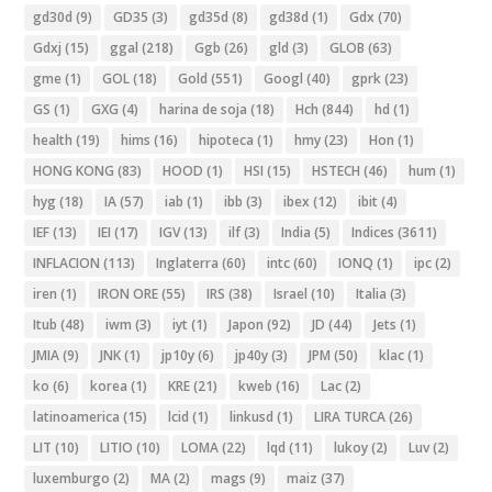
gd30d
(9)
GD35
(3)
gd35d
(8)
gd38d
(1)
Gdx
(70)
Gdxj
(15)
ggal
(218)
Ggb
(26)
gld
(3)
GLOB
(63)
gme
(1)
GOL
(18)
Gold
(551)
Googl
(40)
gprk
(23)
GS
(1)
GXG
(4)
harina de soja
(18)
Hch
(844)
hd
(1)
health
(19)
hims
(16)
hipoteca
(1)
hmy
(23)
Hon
(1)
HONG KONG
(83)
HOOD
(1)
HSI
(15)
HSTECH
(46)
hum
(1)
hyg
(18)
IA
(57)
iab
(1)
ibb
(3)
ibex
(12)
ibit
(4)
IEF
(13)
IEI
(17)
IGV
(13)
ilf
(3)
India
(5)
Indices
(3611)
INFLACION
(113)
Inglaterra
(60)
intc
(60)
IONQ
(1)
ipc
(2)
iren
(1)
IRON ORE
(55)
IRS
(38)
Israel
(10)
Italia
(3)
Itub
(48)
iwm
(3)
iyt
(1)
Japon
(92)
JD
(44)
Jets
(1)
JMIA
(9)
JNK
(1)
jp10y
(6)
jp40y
(3)
JPM
(50)
klac
(1)
ko
(6)
korea
(1)
KRE
(21)
kweb
(16)
Lac
(2)
latinoamerica
(15)
lcid
(1)
linkusd
(1)
LIRA TURCA
(26)
LIT
(10)
LITIO
(10)
LOMA
(22)
lqd
(11)
lukoy
(2)
Luv
(2)
luxemburgo
(2)
MA
(2)
mags
(9)
maiz
(37)