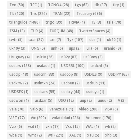
Teo
(50)
TFC
(1)
TGNO4
(28)
tgs
(63)
tlh
(37)
tlry
(1)
Tlt
(120)
Tnx
(226)
TRAN
(22)
Treasury
(696)
triangulos
(1480)
trigo
(39)
TRIVIA
(1)
TS
(3)
tsla
(70)
TSM
(13)
TUR
(4)
TURQUIA
(48)
TwitterSpaces
(4)
twtr
(5)
txar
(27)
txn
(7)
Tyx
(107)
ubs
(1)
uk10
(1)
uk10y
(3)
UNG
(5)
unh
(6)
ups
(2)
ura
(6)
uranio
(9)
Uruguay
(4)
us01y
(26)
us02y
(83)
us03my
(3)
usdars
(158)
usdaud
(1)
USDBRL
(100)
usdchf
(5)
usdclp
(18)
usdcnh
(33)
usdcop
(8)
USDILS
(9)
USDJPY
(65)
usdkrw
(2)
usdmxn
(24)
usdpen
(2)
usdrub
(11)
USDSEK
(1)
usdtars
(55)
usdtry
(44)
usduyu
(1)
usdwon
(1)
usdzar
(5)
USO
(12)
uup
(2)
uuuu
(2)
V
(3)
Vale
(70)
valo
(6)
Venezuela
(1)
video
(200)
VISA
(6)
VIST
(77)
Vix
(200)
volatilidad
(236)
Volumen
(170)
Vvix
(6)
vxd
(1)
vxn
(17)
Vxx
(15)
WAL
(1)
wb
(2)
wba
(1)
wmt
(2)
wti
(221)
XAL
(1)
xau
(5)
xhb
(3)