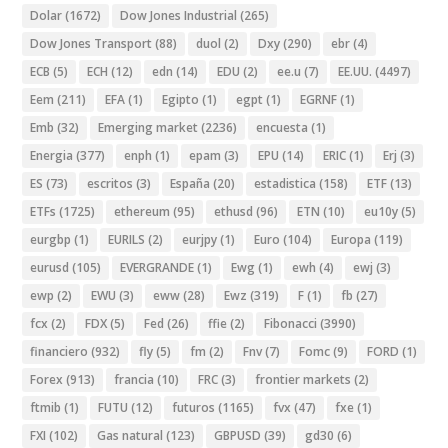
Dolar
(1672)
Dow Jones Industrial
(265)
Dow Jones Transport
(88)
duol
(2)
Dxy
(290)
ebr
(4)
ECB
(5)
ECH
(12)
edn
(14)
EDU
(2)
ee.u
(7)
EE.UU.
(4497)
Eem
(211)
EFA
(1)
Egipto
(1)
egpt
(1)
EGRNF
(1)
Emb
(32)
Emerging market
(2236)
encuesta
(1)
Energia
(377)
enph
(1)
epam
(3)
EPU
(14)
ERIC
(1)
Erj
(3)
ES
(73)
escritos
(3)
España
(20)
estadistica
(158)
ETF
(13)
ETFs
(1725)
ethereum
(95)
ethusd
(96)
ETN
(10)
eu10y
(5)
eurgbp
(1)
EURILS
(2)
eurjpy
(1)
Euro
(104)
Europa
(119)
eurusd
(105)
EVERGRANDE
(1)
Ewg
(1)
ewh
(4)
ewj
(3)
ewp
(2)
EWU
(3)
eww
(28)
Ewz
(319)
F
(1)
fb
(27)
fcx
(2)
FDX
(5)
Fed
(26)
ffie
(2)
Fibonacci
(3990)
financiero
(932)
fly
(5)
fm
(2)
Fnv
(7)
Fomc
(9)
FORD
(1)
Forex
(913)
francia
(10)
FRC
(3)
frontier markets
(2)
ftmib
(1)
FUTU
(12)
futuros
(1165)
fvx
(47)
fxe
(1)
FXI
(102)
Gas natural
(123)
GBPUSD
(39)
gd30
(6)