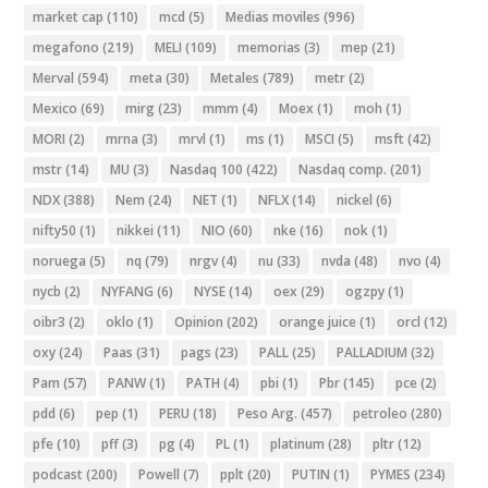
market cap
(110)
mcd
(5)
Medias moviles
(996)
megafono
(219)
MELI
(109)
memorias
(3)
mep
(21)
Merval
(594)
meta
(30)
Metales
(789)
metr
(2)
Mexico
(69)
mirg
(23)
mmm
(4)
Moex
(1)
moh
(1)
MORI
(2)
mrna
(3)
mrvl
(1)
ms
(1)
MSCI
(5)
msft
(42)
mstr
(14)
MU
(3)
Nasdaq 100
(422)
Nasdaq comp.
(201)
NDX
(388)
Nem
(24)
NET
(1)
NFLX
(14)
nickel
(6)
nifty50
(1)
nikkei
(11)
NIO
(60)
nke
(16)
nok
(1)
noruega
(5)
nq
(79)
nrgv
(4)
nu
(33)
nvda
(48)
nvo
(4)
nycb
(2)
NYFANG
(6)
NYSE
(14)
oex
(29)
ogzpy
(1)
oibr3
(2)
oklo
(1)
Opinion
(202)
orange juice
(1)
orcl
(12)
oxy
(24)
Paas
(31)
pags
(23)
PALL
(25)
PALLADIUM
(32)
Pam
(57)
PANW
(1)
PATH
(4)
pbi
(1)
Pbr
(145)
pce
(2)
pdd
(6)
pep
(1)
PERU
(18)
Peso Arg.
(457)
petroleo
(280)
pfe
(10)
pff
(3)
pg
(4)
PL
(1)
platinum
(28)
pltr
(12)
podcast
(200)
Powell
(7)
pplt
(20)
PUTIN
(1)
PYMES
(234)