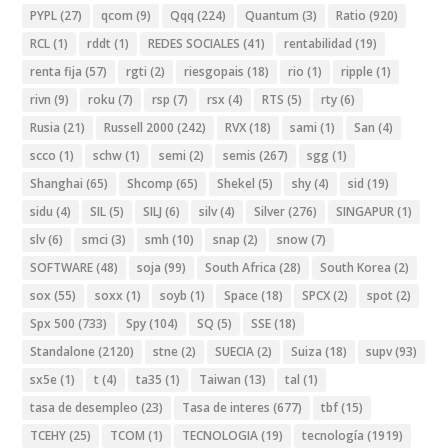
PYPL
(27)
qcom
(9)
Qqq
(224)
Quantum
(3)
Ratio
(920)
RCL
(1)
rddt
(1)
REDES SOCIALES
(41)
rentabilidad
(19)
renta fija
(57)
rgti
(2)
riesgopais
(18)
rio
(1)
ripple
(1)
rivn
(9)
roku
(7)
rsp
(7)
rsx
(4)
RTS
(5)
rty
(6)
Rusia
(21)
Russell 2000
(242)
RVX
(18)
sami
(1)
San
(4)
scco
(1)
schw
(1)
semi
(2)
semis
(267)
sgg
(1)
Shanghai
(65)
Shcomp
(65)
Shekel
(5)
shy
(4)
sid
(19)
sidu
(4)
SIL
(5)
SILJ
(6)
silv
(4)
Silver
(276)
SINGAPUR
(1)
slv
(6)
smci
(3)
smh
(10)
snap
(2)
snow
(7)
SOFTWARE
(48)
soja
(99)
South Africa
(28)
South Korea
(2)
sox
(55)
soxx
(1)
soyb
(1)
Space
(18)
SPCX
(2)
spot
(2)
Spx 500
(733)
Spy
(104)
SQ
(5)
SSE
(18)
Standalone
(2120)
stne
(2)
SUECIA
(2)
Suiza
(18)
supv
(93)
sx5e
(1)
t
(4)
ta35
(1)
Taiwan
(13)
tal
(1)
tasa de desempleo
(23)
Tasa de interes
(677)
tbf
(15)
TCEHY
(25)
TCOM
(1)
TECNOLOGIA
(19)
tecnología
(1919)