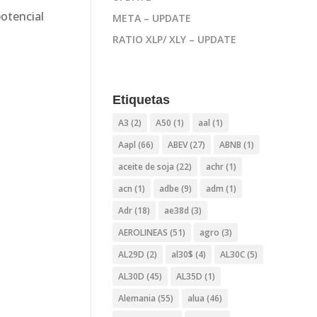
otencial
META – UPDATE
RATIO XLP/ XLY – UPDATE
Etiquetas
A3
(2)
A50
(1)
aal
(1)
Aapl
(66)
ABEV
(27)
ABNB
(1)
aceite de soja
(22)
achr
(1)
acn
(1)
adbe
(9)
adm
(1)
Adr
(18)
ae38d
(3)
AEROLINEAS
(51)
agro
(3)
AL29D
(2)
al30$
(4)
AL30C
(5)
AL30D
(45)
AL35D
(1)
Alemania
(55)
alua
(46)