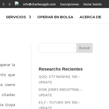
info@charliesupph.com
Suscripciones
Iniciar Sesión
SERVICIOS
OPERAR EN BOLSA
ACERCA DE
perar la
Researchs Recientes
ento que
QQQ- ETF NASDAQ 100 –
UPDATE
e cierre
DOW JONES INDUSTRIAL –
 citadas
UPDATE
ES_F – FUTURO SPX 500 –
ia (cuya
UPDATE