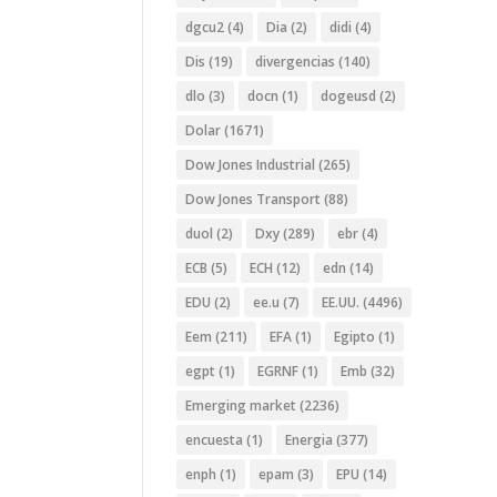
dgcu2
(4)
Dia
(2)
didi
(4)
Dis
(19)
divergencias
(140)
dlo
(3)
docn
(1)
dogeusd
(2)
Dolar
(1671)
Dow Jones Industrial
(265)
Dow Jones Transport
(88)
duol
(2)
Dxy
(289)
ebr
(4)
ECB
(5)
ECH
(12)
edn
(14)
EDU
(2)
ee.u
(7)
EE.UU.
(4496)
Eem
(211)
EFA
(1)
Egipto
(1)
egpt
(1)
EGRNF
(1)
Emb
(32)
Emerging market
(2236)
encuesta
(1)
Energia
(377)
enph
(1)
epam
(3)
EPU
(14)