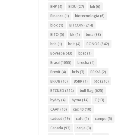
BHP
(4)
BIDU
(27)
bili
(6)
Binance
(1)
biotecnologia
(6)
biox
(1)
BITCOIN
(214)
BITO
(5)
bk
(1)
bma
(98)
bnb
(1)
bolt
(4)
BONOS
(842)
Bovespa
(43)
bpat
(1)
Brasil
(1055)
brecha
(4)
Brexit
(4)
brfs
(7)
BRK/A
(2)
BRK/B
(10)
BSBR
(1)
btc
(210)
BTCUSD
(212)
bull flag
(625)
byddy
(4)
byma
(14)
C
(13)
CAAP
(10)
cac 40
(10)
cadusd
(19)
cafe
(1)
campo
(5)
Canada
(93)
canje
(3)