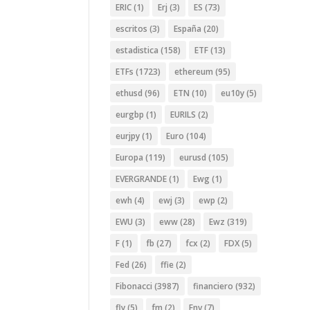
ERIC
(1)
Erj
(3)
ES
(73)
escritos
(3)
España
(20)
estadistica
(158)
ETF
(13)
ETFs
(1723)
ethereum
(95)
ethusd
(96)
ETN
(10)
eu10y
(5)
eurgbp
(1)
EURILS
(2)
eurjpy
(1)
Euro
(104)
Europa
(119)
eurusd
(105)
EVERGRANDE
(1)
Ewg
(1)
ewh
(4)
ewj
(3)
ewp
(2)
EWU
(3)
eww
(28)
Ewz
(319)
F
(1)
fb
(27)
fcx
(2)
FDX
(5)
Fed
(26)
ffie
(2)
Fibonacci
(3987)
financiero
(932)
fly
(5)
fm
(2)
Fnv
(7)