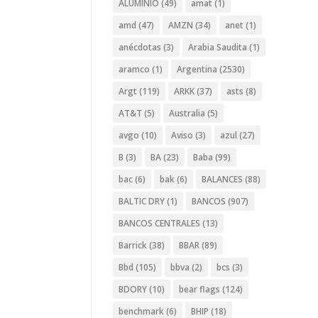
ALUMINIO
(49)
amat
(1)
amd
(47)
AMZN
(34)
anet
(1)
anécdotas
(3)
Arabia Saudita
(1)
aramco
(1)
Argentina
(2530)
Argt
(119)
ARKK
(37)
asts
(8)
AT&T
(5)
Australia
(5)
avgo
(10)
Aviso
(3)
azul
(27)
B
(3)
BA
(23)
Baba
(99)
bac
(6)
bak
(6)
BALANCES
(88)
BALTIC DRY
(1)
BANCOS
(907)
BANCOS CENTRALES
(13)
Barrick
(38)
BBAR
(89)
Bbd
(105)
bbva
(2)
bcs
(3)
BDORY
(10)
bear flags
(124)
benchmark
(6)
BHIP
(18)