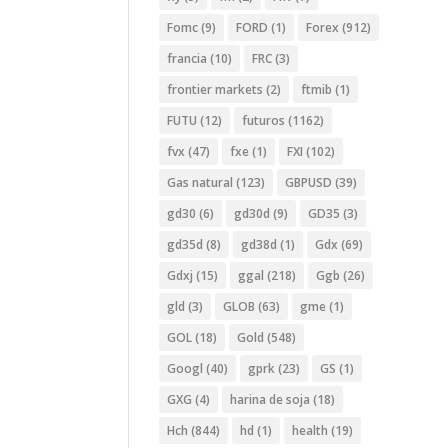
Fomc
(9)
FORD
(1)
Forex
(912)
francia
(10)
FRC
(3)
frontier markets
(2)
ftmib
(1)
FUTU
(12)
futuros
(1162)
fvx
(47)
fxe
(1)
FXI
(102)
Gas natural
(123)
GBPUSD
(39)
gd30
(6)
gd30d
(9)
GD35
(3)
gd35d
(8)
gd38d
(1)
Gdx
(69)
Gdxj
(15)
ggal
(218)
Ggb
(26)
gld
(3)
GLOB
(63)
gme
(1)
GOL
(18)
Gold
(548)
Googl
(40)
gprk
(23)
GS
(1)
GXG
(4)
harina de soja
(18)
Hch
(844)
hd
(1)
health
(19)