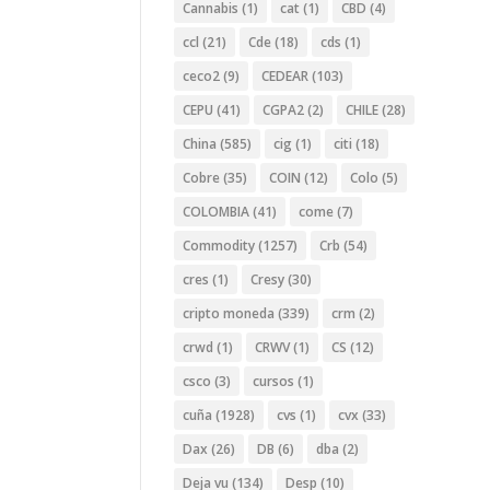
Cannabis
(1)
cat
(1)
CBD
(4)
ccl
(21)
Cde
(18)
cds
(1)
ceco2
(9)
CEDEAR
(103)
CEPU
(41)
CGPA2
(2)
CHILE
(28)
China
(585)
cig
(1)
citi
(18)
Cobre
(35)
COIN
(12)
Colo
(5)
COLOMBIA
(41)
come
(7)
Commodity
(1257)
Crb
(54)
cres
(1)
Cresy
(30)
cripto moneda
(339)
crm
(2)
crwd
(1)
CRWV
(1)
CS
(12)
csco
(3)
cursos
(1)
cuña
(1928)
cvs
(1)
cvx
(33)
Dax
(26)
DB
(6)
dba
(2)
Deja vu
(134)
Desp
(10)