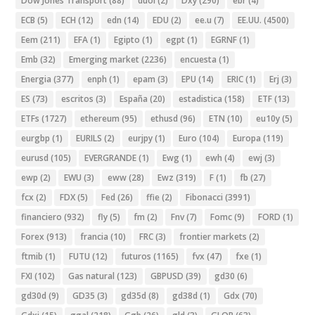
Dow Jones Transport
(88)
duol
(2)
Dxy
(290)
ebr
(4)
ECB
(5)
ECH
(12)
edn
(14)
EDU
(2)
ee.u
(7)
EE.UU.
(4500)
Eem
(211)
EFA
(1)
Egipto
(1)
egpt
(1)
EGRNF
(1)
Emb
(32)
Emerging market
(2236)
encuesta
(1)
Energia
(377)
enph
(1)
epam
(3)
EPU
(14)
ERIC
(1)
Erj
(3)
ES
(73)
escritos
(3)
España
(20)
estadistica
(158)
ETF
(13)
ETFs
(1727)
ethereum
(95)
ethusd
(96)
ETN
(10)
eu10y
(5)
eurgbp
(1)
EURILS
(2)
eurjpy
(1)
Euro
(104)
Europa
(119)
eurusd
(105)
EVERGRANDE
(1)
Ewg
(1)
ewh
(4)
ewj
(3)
ewp
(2)
EWU
(3)
eww
(28)
Ewz
(319)
F
(1)
fb
(27)
fcx
(2)
FDX
(5)
Fed
(26)
ffie
(2)
Fibonacci
(3991)
financiero
(932)
fly
(5)
fm
(2)
Fnv
(7)
Fomc
(9)
FORD
(1)
Forex
(913)
francia
(10)
FRC
(3)
frontier markets
(2)
ftmib
(1)
FUTU
(12)
futuros
(1165)
fvx
(47)
fxe
(1)
FXI
(102)
Gas natural
(123)
GBPUSD
(39)
gd30
(6)
gd30d
(9)
GD35
(3)
gd35d
(8)
gd38d
(1)
Gdx
(70)