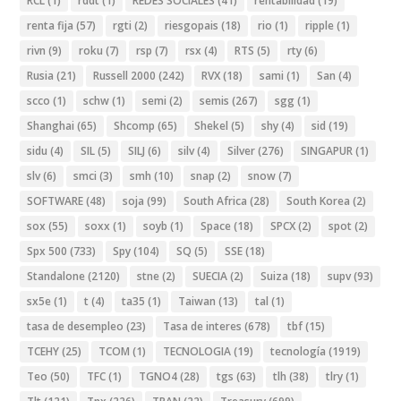
RCL
(1)
rddt
(1)
REDES SOCIALES
(41)
rentabilidad
(19)
renta fija
(57)
rgti
(2)
riesgopais
(18)
rio
(1)
ripple
(1)
rivn
(9)
roku
(7)
rsp
(7)
rsx
(4)
RTS
(5)
rty
(6)
Rusia
(21)
Russell 2000
(242)
RVX
(18)
sami
(1)
San
(4)
scco
(1)
schw
(1)
semi
(2)
semis
(267)
sgg
(1)
Shanghai
(65)
Shcomp
(65)
Shekel
(5)
shy
(4)
sid
(19)
sidu
(4)
SIL
(5)
SILJ
(6)
silv
(4)
Silver
(276)
SINGAPUR
(1)
slv
(6)
smci
(3)
smh
(10)
snap
(2)
snow
(7)
SOFTWARE
(48)
soja
(99)
South Africa
(28)
South Korea
(2)
sox
(55)
soxx
(1)
soyb
(1)
Space
(18)
SPCX
(2)
spot
(2)
Spx 500
(733)
Spy
(104)
SQ
(5)
SSE
(18)
Standalone
(2120)
stne
(2)
SUECIA
(2)
Suiza
(18)
supv
(93)
sx5e
(1)
t
(4)
ta35
(1)
Taiwan
(13)
tal
(1)
tasa de desempleo
(23)
Tasa de interes
(678)
tbf
(15)
TCEHY
(25)
TCOM
(1)
TECNOLOGIA
(19)
tecnología
(1919)
Teo
(50)
TFC
(1)
TGNO4
(28)
tgs
(63)
tlh
(38)
tlry
(1)