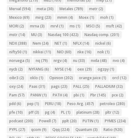
megafono
(219)
MELI
(109)
memorias
(3)
mep
(21)
Merval
(594)
meta
(30)
Metales
(789)
metr
(2)
Mexico
(69)
mirg
(23)
mmm
(4)
Moex
(1)
moh
(1)
MORI
(2)
mrna
(3)
mrvl
(1)
ms
(1)
MSCI
(5)
msft
(42)
mstr
(14)
MU
(3)
Nasdaq 100
(422)
Nasdaq comp.
(201)
NDX
(388)
Nem
(24)
NET
(1)
NFLX
(14)
nickel
(6)
nifty50
(1)
nikkei
(11)
NIO
(60)
nke
(16)
nok
(1)
noruega
(5)
nq
(79)
nrgv
(4)
nu
(33)
nvda
(48)
nvo
(4)
nycb
(2)
NYFANG
(6)
NYSE
(14)
oex
(29)
ogzpy
(1)
oibr3
(2)
oklo
(1)
Opinion
(202)
orange juice
(1)
orcl
(12)
oxy
(24)
Paas
(31)
pags
(23)
PALL
(25)
PALLADIUM
(32)
Pam
(57)
PANW
(1)
PATH
(4)
pbi
(1)
Pbr
(145)
pce
(2)
pdd
(6)
pep
(1)
PERU
(18)
Peso Arg.
(457)
petroleo
(280)
pfe
(10)
pff
(3)
pg
(4)
PL
(1)
platinum
(28)
pltr
(12)
podcast
(200)
Powell
(7)
pplt
(20)
PUTIN
(1)
PYMES
(234)
PYPL
(27)
qcom
(9)
Qqq
(224)
Quantum
(3)
Ratio
(920)