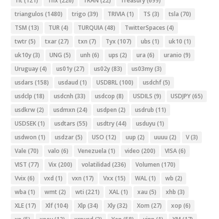
Tlt
(121)
Tnx
(226)
TRAN
(22)
Treasury
(699)
triangulos
(1480)
trigo
(39)
TRIVIA
(1)
TS
(3)
tsla
(70)
TSM
(13)
TUR
(4)
TURQUIA
(48)
TwitterSpaces
(4)
twtr
(5)
txar
(27)
txn
(7)
Tyx
(107)
ubs
(1)
uk10
(1)
uk10y
(3)
UNG
(5)
unh
(6)
ups
(2)
ura
(6)
uranio
(9)
Uruguay
(4)
us01y
(27)
us02y
(83)
us03my
(3)
usdars
(158)
usdaud
(1)
USDBRL
(100)
usdchf
(5)
usdclp
(18)
usdcnh
(33)
usdcop
(8)
USDILS
(9)
USDJPY
(65)
usdkrw
(2)
usdmxn
(24)
usdpen
(2)
usdrub
(11)
USDSEK
(1)
usdtars
(55)
usdtry
(44)
usduyu
(1)
usdwon
(1)
usdzar
(5)
USO
(12)
uup
(2)
uuuu
(2)
V
(3)
Vale
(70)
valo
(6)
Venezuela
(1)
video
(200)
VISA
(6)
VIST
(77)
Vix
(200)
volatilidad
(236)
Volumen
(170)
Vvix
(6)
vxd
(1)
vxn
(17)
Vxx
(15)
WAL
(1)
wb
(2)
wba
(1)
wmt
(2)
wti
(221)
XAL
(1)
xau
(5)
xhb
(3)
XLE
(17)
Xlf
(104)
Xlp
(34)
Xly
(32)
Xom
(27)
xop
(6)