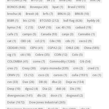
BITCOIN
(214)
BITO
(5)
bk
(1)
bma
(98)
bnb
(1)
bolt
(4)
BONOS
(846)
Bovespa
(43)
bpat
(1)
Brasil
(1055)
brecha
(4)
Brexit
(4)
brfs
(7)
BRK/A
(2)
BRK/B
(10)
BSBR
(1)
btc
(210)
BTCUSD
(212)
bull flag
(626)
byddy
(4)
byma
(14)
C
(13)
CAAP
(10)
cac 40
(10)
cadusd
(19)
cafe
(1)
campo
(5)
Canada
(93)
canje
(3)
Cannabis
(1)
cat
(1)
CBD
(4)
ccl
(21)
Cde
(18)
cds
(1)
ceco2
(9)
CEDEAR
(103)
CEPU
(41)
CGPA2
(2)
CHILE
(28)
China
(585)
cig
(1)
citi
(18)
Cobre
(35)
COIN
(12)
Colo
(5)
COLOMBIA
(41)
come
(7)
Commodity
(1260)
Crb
(54)
cres
(1)
Cresy
(30)
cripto moneda
(339)
crm
(2)
crwd
(1)
CRWV
(1)
CS
(12)
csco
(3)
cursos
(1)
cuña
(1931)
cvs
(1)
cvx
(33)
Dax
(26)
DB
(6)
dba
(2)
Deja vu
(134)
Desp
(10)
dgcu2
(4)
Dia
(2)
didi
(4)
Dis
(19)
divergencias
(141)
dlo
(3)
docn
(1)
dogeusd
(2)
Dolar
(1672)
Dow Jones Industrial
(265)