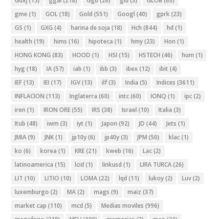
Gdxj
(15)
ggal
(218)
Ggb
(26)
gld
(3)
GLOB
(63)
gme
(1)
GOL
(18)
Gold
(551)
Googl
(40)
gprk
(23)
GS
(1)
GXG
(4)
harina de soja
(18)
Hch
(844)
hd
(1)
health
(19)
hims
(16)
hipoteca
(1)
hmy
(23)
Hon
(1)
HONG KONG
(83)
HOOD
(1)
HSI
(15)
HSTECH
(46)
hum
(1)
hyg
(18)
IA
(57)
iab
(1)
ibb
(3)
ibex
(12)
ibit
(4)
IEF
(13)
IEI
(17)
IGV
(13)
ilf
(3)
India
(5)
Indices
(3611)
INFLACION
(113)
Inglaterra
(60)
intc
(60)
IONQ
(1)
ipc
(2)
iren
(1)
IRON ORE
(55)
IRS
(38)
Israel
(10)
Italia
(3)
Itub
(48)
iwm
(3)
iyt
(1)
Japon
(92)
JD
(44)
Jets
(1)
JMIA
(9)
JNK
(1)
jp10y
(6)
jp40y
(3)
JPM
(50)
klac
(1)
ko
(6)
korea
(1)
KRE
(21)
kweb
(16)
Lac
(2)
latinoamerica
(15)
lcid
(1)
linkusd
(1)
LIRA TURCA
(26)
LIT
(10)
LITIO
(10)
LOMA
(22)
lqd
(11)
lukoy
(2)
Luv
(2)
luxemburgo
(2)
MA
(2)
mags
(9)
maiz
(37)
market cap
(110)
mcd
(5)
Medias moviles
(996)