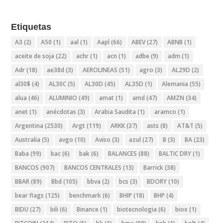
Etiquetas
A3
(2)
A50
(1)
aal
(1)
Aapl
(66)
ABEV
(27)
ABNB
(1)
aceite de soja
(22)
achr
(1)
acn
(1)
adbe
(9)
adm
(1)
Adr
(18)
ae38d
(3)
AEROLINEAS
(51)
agro
(3)
AL29D
(2)
al30$
(4)
AL30C
(5)
AL30D
(45)
AL35D
(1)
Alemania
(55)
alua
(46)
ALUMINIO
(49)
amat
(1)
amd
(47)
AMZN
(34)
anet
(1)
anécdotas
(3)
Arabia Saudita
(1)
aramco
(1)
Argentina
(2530)
Argt
(119)
ARKK
(37)
asts
(8)
AT&T
(5)
Australia
(5)
avgo
(10)
Aviso
(3)
azul
(27)
B
(3)
BA
(23)
Baba
(99)
bac
(6)
bak
(6)
BALANCES
(88)
BALTIC DRY
(1)
BANCOS
(907)
BANCOS CENTRALES
(13)
Barrick
(38)
BBAR
(89)
Bbd
(105)
bbva
(2)
bcs
(3)
BDORY
(10)
bear flags
(125)
benchmark
(6)
BHIP
(18)
BHP
(4)
BIDU
(27)
bili
(6)
Binance
(1)
biotecnologia
(6)
biox
(1)