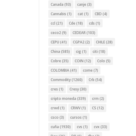
Canada
(93)
canje
(3)
Cannabis
(1)
cat
(1)
CBD
(4)
ccl
(21)
Cde
(18)
cds
(1)
ceco2
(9)
CEDEAR
(103)
CEPU
(41)
CGPA2
(2)
CHILE
(28)
China
(585)
cig
(1)
citi
(18)
Cobre
(35)
COIN
(12)
Colo
(5)
COLOMBIA
(41)
come
(7)
Commodity
(1260)
Crb
(54)
cres
(1)
Cresy
(30)
cripto moneda
(339)
crm
(2)
crwd
(1)
CRWV
(1)
CS
(12)
csco
(3)
cursos
(1)
cuña
(1930)
cvs
(1)
cvx
(33)