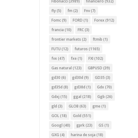
Fibonacci
(3989)
financiero
(932)
fly
(5)
fm
(2)
Fnv
(7)
Fomc
(9)
FORD
(1)
Forex
(912)
francia
(10)
FRC
(3)
frontier markets
(2)
ftmib
(1)
FUTU
(12)
futuros
(1165)
fvx
(47)
fxe
(1)
FXI
(102)
Gas natural
(123)
GBPUSD
(39)
gd30
(6)
gd30d
(9)
GD35
(3)
gd35d
(8)
gd38d
(1)
Gdx
(70)
Gdxj
(15)
ggal
(218)
Ggb
(26)
gld
(3)
GLOB
(63)
gme
(1)
GOL
(18)
Gold
(551)
Googl
(40)
gprk
(23)
GS
(1)
GXG
(4)
harina de soja
(18)