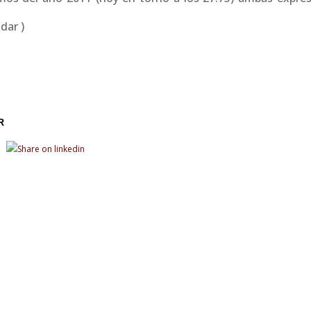
dar )
R