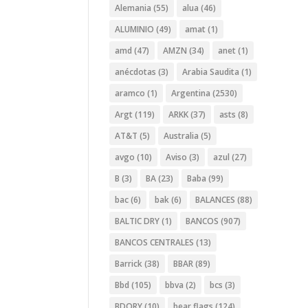
Alemania
(55)
alua
(46)
ALUMINIO
(49)
amat
(1)
amd
(47)
AMZN
(34)
anet
(1)
anécdotas
(3)
Arabia Saudita
(1)
aramco
(1)
Argentina
(2530)
Argt
(119)
ARKK
(37)
asts
(8)
AT&T
(5)
Australia
(5)
avgo
(10)
Aviso
(3)
azul
(27)
B
(3)
BA
(23)
Baba
(99)
bac
(6)
bak
(6)
BALANCES
(88)
BALTIC DRY
(1)
BANCOS
(907)
BANCOS CENTRALES
(13)
Barrick
(38)
BBAR
(89)
Bbd
(105)
bbva
(2)
bcs
(3)
BDORY
(10)
bear flags
(124)