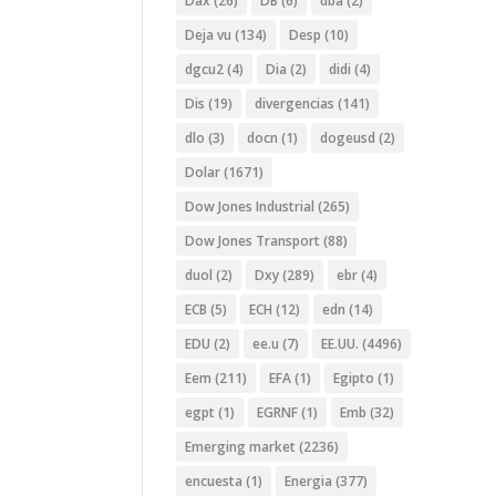
Dax
(26)
DB
(6)
dba
(2)
Deja vu
(134)
Desp
(10)
dgcu2
(4)
Dia
(2)
didi
(4)
Dis
(19)
divergencias
(141)
dlo
(3)
docn
(1)
dogeusd
(2)
Dolar
(1671)
Dow Jones Industrial
(265)
Dow Jones Transport
(88)
duol
(2)
Dxy
(289)
ebr
(4)
ECB
(5)
ECH
(12)
edn
(14)
EDU
(2)
ee.u
(7)
EE.UU.
(4496)
Eem
(211)
EFA
(1)
Egipto
(1)
egpt
(1)
EGRNF
(1)
Emb
(32)
Emerging market
(2236)
encuesta
(1)
Energia
(377)