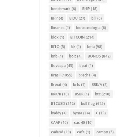
benchmark
(6)
BHIP
(18)
BHP
(4)
BIDU
(27)
bili
(6)
Binance
(1)
biotecnologia
(6)
biox
(1)
BITCOIN
(214)
BITO
(5)
bk
(1)
bma
(98)
bnb
(1)
bolt
(4)
BONOS
(842)
Bovespa
(43)
bpat
(1)
Brasil
(1055)
brecha
(4)
Brexit
(4)
brfs
(7)
BRK/A
(2)
BRK/B
(10)
BSBR
(1)
btc
(210)
BTCUSD
(212)
bull flag
(625)
byddy
(4)
byma
(14)
C
(13)
CAAP
(10)
cac 40
(10)
cadusd
(19)
cafe
(1)
campo
(5)