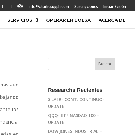
info@charliesupph.com
Suscripciones
Iniciar Sesión
SERVICIOS
OPERAR EN BOLSA
ACERCA DE
 mas aun
Researchs Recientes
abajando
SILVER- CONT. CONTINUO-
UPDATE
ante los
QQQ- ETF NASDAQ 100 –
ndencial
UPDATE
DOW JONES INDUSTRIAL –
sadas en