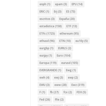
enph
(1)
epam
(3)
EPU
(14)
ERIC
(1)
Erj
(3)
ES
(73)
escritos
(3)
España
(20)
estadistica
(158)
ETF
(13)
ETFs
(1725)
ethereum
(95)
ethusd
(96)
ETN
(10)
eu10y
(5)
eurgbp
(1)
EURILS
(2)
eurjpy
(1)
Euro
(104)
Europa
(119)
eurusd
(105)
EVERGRANDE
(1)
Ewg
(1)
ewh
(4)
ewj
(3)
ewp
(2)
EWU
(3)
eww
(28)
Ewz
(319)
F
(1)
fb
(27)
fcx
(2)
FDX
(5)
Fed
(26)
ffie
(2)