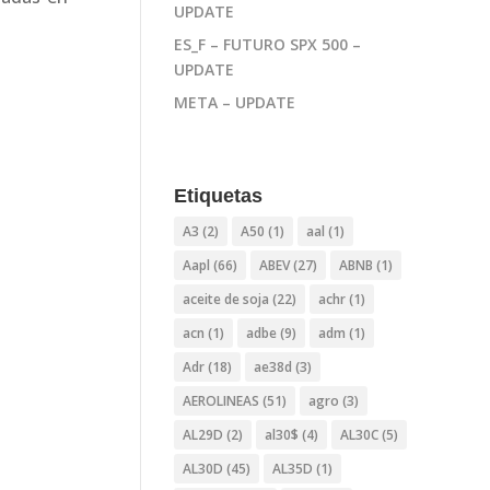
UPDATE
ES_F – FUTURO SPX 500 –
UPDATE
META – UPDATE
Etiquetas
A3
(2)
A50
(1)
aal
(1)
Aapl
(66)
ABEV
(27)
ABNB
(1)
aceite de soja
(22)
achr
(1)
acn
(1)
adbe
(9)
adm
(1)
Adr
(18)
ae38d
(3)
AEROLINEAS
(51)
agro
(3)
AL29D
(2)
al30$
(4)
AL30C
(5)
AL30D
(45)
AL35D
(1)