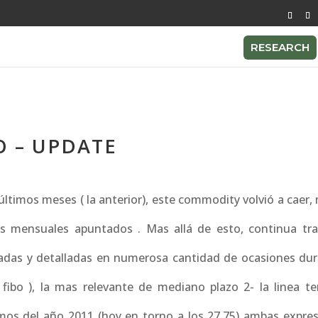
RESEARCH
O – UPDATE
ltimos meses ( la anterior), este commodity volvió a caer,
s mensuales apuntados . Mas allá de esto, continua tr
tadas y detalladas en numerosa cantidad de ocasiones dur
ibo ), la mas relevante de mediano plazo 2- la linea te
mos del año 2011 (hoy en torno a los 27.75) ambas expre