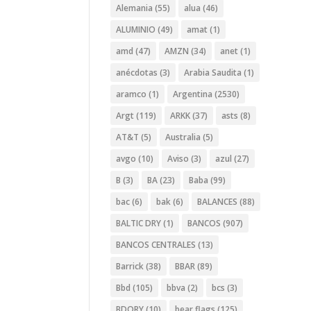
Alemania
(55)
alua
(46)
ALUMINIO
(49)
amat
(1)
amd
(47)
AMZN
(34)
anet
(1)
anécdotas
(3)
Arabia Saudita
(1)
aramco
(1)
Argentina
(2530)
Argt
(119)
ARKK
(37)
asts
(8)
AT&T
(5)
Australia
(5)
avgo
(10)
Aviso
(3)
azul
(27)
B
(3)
BA
(23)
Baba
(99)
bac
(6)
bak
(6)
BALANCES
(88)
BALTIC DRY
(1)
BANCOS
(907)
BANCOS CENTRALES
(13)
Barrick
(38)
BBAR
(89)
Bbd
(105)
bbva
(2)
bcs
(3)
BDORY
(10)
bear flags
(125)