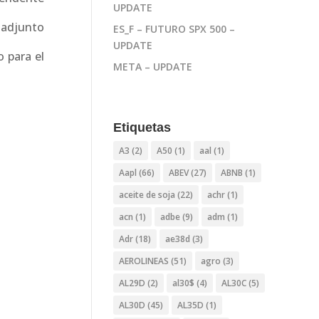
UPDATE
a adjunto
ES_F – FUTURO SPX 500 –
UPDATE
 para el
META – UPDATE
Etiquetas
A3
(2)
A50
(1)
aal
(1)
Aapl
(66)
ABEV
(27)
ABNB
(1)
aceite de soja
(22)
achr
(1)
acn
(1)
adbe
(9)
adm
(1)
Adr
(18)
ae38d
(3)
AEROLINEAS
(51)
agro
(3)
AL29D
(2)
al30$
(4)
AL30C
(5)
AL30D
(45)
AL35D
(1)