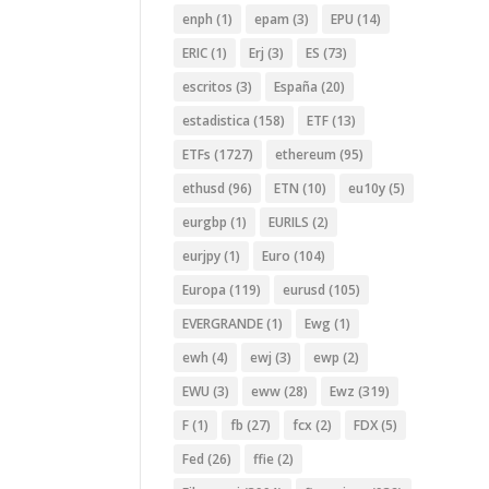
enph
(1)
epam
(3)
EPU
(14)
ERIC
(1)
Erj
(3)
ES
(73)
escritos
(3)
España
(20)
estadistica
(158)
ETF
(13)
ETFs
(1727)
ethereum
(95)
ethusd
(96)
ETN
(10)
eu10y
(5)
eurgbp
(1)
EURILS
(2)
eurjpy
(1)
Euro
(104)
Europa
(119)
eurusd
(105)
EVERGRANDE
(1)
Ewg
(1)
ewh
(4)
ewj
(3)
ewp
(2)
EWU
(3)
eww
(28)
Ewz
(319)
F
(1)
fb
(27)
fcx
(2)
FDX
(5)
Fed
(26)
ffie
(2)